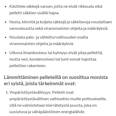
Käsittele säkkejä varoen, jotta ne eivät rikkoudu eikä
pelletti säkkien sisällä hajoa.
Nosta, kiinnitä ja kuljeta säkkejä ja säkkilavoja noudattaen
varovaisuutta sekä viranomaisten ohjeita ja määräyksiä.
Noudata palo- ja sähköturvallisuuden osalta
viranomaisten ohjeita ja määräyksiä.
Ulkona ilmankosteus tai kylmyys eivät pilaa pellettiä,
mutta vesi, kondenssivesi tai lumi voivat hajottaa
pellettien rakenteen.
Lämmittäminen pelleteillä on suosittua monista
eri syistä, joista tärkeimmät ovat:
Ympäristöystävällisyys: Pelletit ovat
ympäristöystävällinen vaihtoehto muille polttoaineille,
sillä ne valmistetaan kierrätetystä puusta, joka on
uusiutuva ja vähäpäästöinen energialähde.