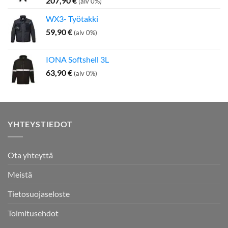
207,90
€
(alv 0%)
WX3- Työtakki
59,90
€
(alv 0%)
IONA Softshell 3L
63,90
€
(alv 0%)
YHTEYSTIEDOT
Ota yhteyttä
Meistä
Tietosuojaseloste
Toimitusehdot