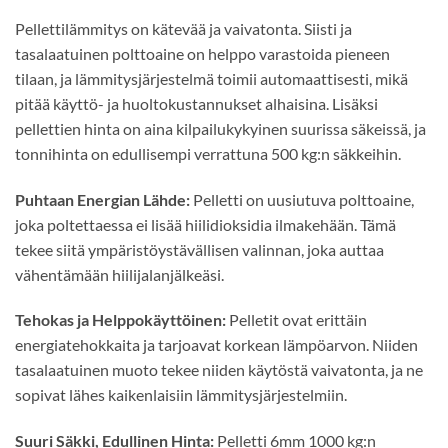
Pellettilämmitys on kätevää ja vaivatonta. Siisti ja
tasalaatuinen polttoaine on helppo varastoida pieneen
tilaan, ja lämmitysjärjestelmä toimii automaattisesti, mikä
pitää käyttö- ja huoltokustannukset alhaisina. Lisäksi
pellettien hinta on aina kilpailukykyinen suurissa säkeissä, ja
tonnihinta on edullisempi verrattuna 500 kg:n säkkeihin.
Puhtaan Energian Lähde:
Pelletti on uusiutuva polttoaine,
joka poltettaessa ei lisää hiilidioksidia ilmakehään. Tämä
tekee siitä ympäristöystävällisen valinnan, joka auttaa
vähentämään hiilijalanjälkeäsi.
Tehokas ja Helppokäyttöinen:
Pelletit ovat erittäin
energiatehokkaita ja tarjoavat korkean lämpöarvon. Niiden
tasalaatuinen muoto tekee niiden käytöstä vaivatonta, ja ne
sopivat lähes kaikenlaisiin lämmitysjärjestelmiin.
Suuri Säkki, Edullinen Hinta:
Pelletti 6mm 1000 kg:n