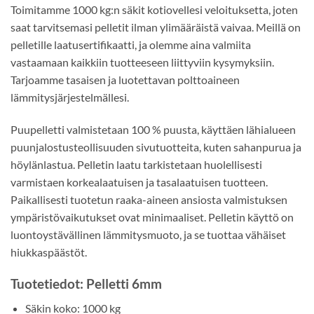
Toimitamme 1000 kg:n säkit kotiovellesi veloituksetta, joten
saat tarvitsemasi pelletit ilman ylimääräistä vaivaa. Meillä on
pelletille laatusertifikaatti, ja olemme aina valmiita
vastaamaan kaikkiin tuotteeseen liittyviin kysymyksiin.
Tarjoamme tasaisen ja luotettavan polttoaineen
lämmitysjärjestelmällesi.
Puupelletti valmistetaan 100 % puusta, käyttäen lähialueen
puunjalostusteollisuuden sivutuotteita, kuten sahanpurua ja
höylänlastua. Pelletin laatu tarkistetaan huolellisesti
varmistaen korkealaatuisen ja tasalaatuisen tuotteen.
Paikallisesti tuotetun raaka-aineen ansiosta valmistuksen
ympäristövaikutukset ovat minimaaliset. Pelletin käyttö on
luontoystävällinen lämmitysmuoto, ja se tuottaa vähäiset
hiukkaspäästöt.
Tuotetiedot: Pelletti 6mm
Säkin koko: 1000 kg