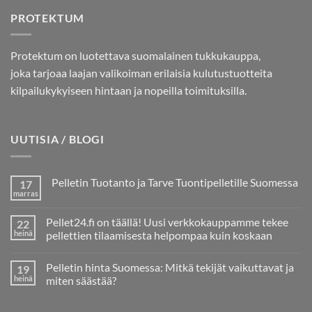
PROTEKTUM
Protektum on luotettava suomalainen tukkukauppa,
joka tarjoaa laajan valikoiman erilaisia kulutustuotteita
kilpailukykyiseen hintaan ja nopeilla toimituksilla.
UUTISIA / BLOGI
Pelletin Tuotanto ja Tarve Tuontipelletille Suomessa
17
marras
Ei
kommentteja
artikkeliin
Pellet24.fi on täällä! Uusi verkkokauppamme tekee
22
Pelletin
Tuotanto
heinä
pellettien tilaamisesta helpompaa kuin koskaan
ja
Ei
Tarve
kommentteja
Tuontipelletille
Pelletin hinta Suomessa: Mitkä tekijät vaikuttavat ja
19
artikkeliin
Suomessa
Pellet24.fi
heinä
miten säästää?
on
täällä!
Ei
Uusi
kommentteja