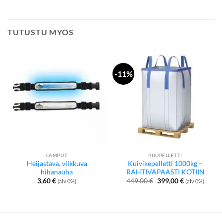
TUTUSTU MYÖS
-11%
LAMPUT
PUUPELLETTI
Heijastava, vilkkuva
Kuivikepelletti 1000kg –
hihanauha
RAHTIVAPAASTI KOTIIN
Alkuperäinen
Nykyinen
3,60
€
449,00
€
399,00
€
(alv 0%)
(alv 0%)
hinta
hinta
oli:
on:
449,00 €.
399,00 €.