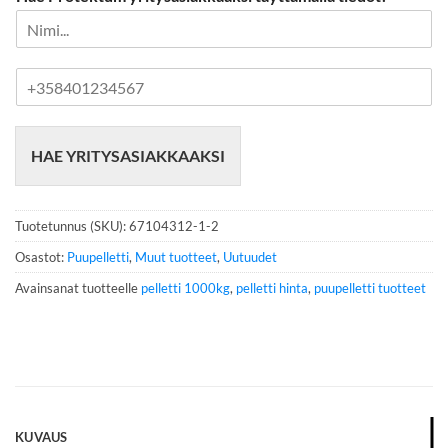
P
u
h
e
HAE YRITYSASIAKKAAKSI
l
i
n
n
Tuotetunnus (SKU):
67104312-1-2
u
m
Osastot:
Puupelletti
,
Muut tuotteet
,
Uutuudet
e
Avainsanat tuotteelle
pelletti 1000kg
,
pelletti hinta
,
puupelletti tuotteet
r
o
*
KUVAUS