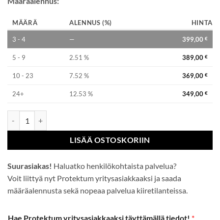
Määräalennus:
MÄÄRÄ
ALENNUS (%)
HINTA
3 - 4
—
399,00
€
5 - 9
2.51 %
389,00
€
10 - 23
7.52 %
369,00
€
24+
12.53 %
349,00
€
Pelletti 6mm 1000kg/säkki - RAHTIVAPAASTI KOTIIN määrä
LISÄÄ OSTOSKORIIN
Suurasiakas!
Haluatko henkilökohtaista palvelua?
Voit liittyä nyt Protektum yritysasiakkaaksi ja saada
määräalennusta sekä nopeaa palvelua kiiretilanteissa.
Hae Protektum yritysasiakkaaksi täyttämällä tiedot!
*