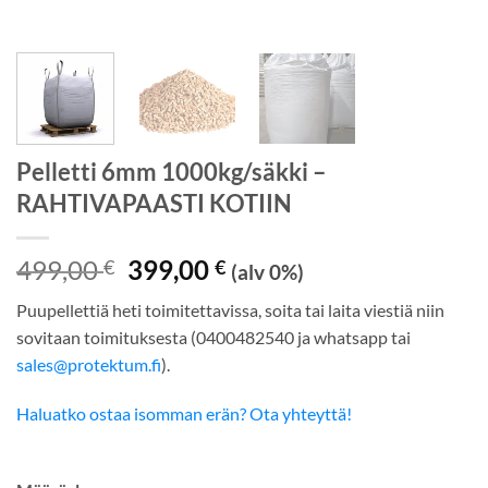
Pelletti 6mm 1000kg/säkki –
RAHTIVAPAASTI KOTIIN
Alkuperäinen
Nykyinen
499,00
399,00
€
€
(alv 0%)
hinta
hinta
Puupellettiä heti toimitettavissa, soita tai laita viestiä niin
oli:
on:
sovitaan toimituksesta (0400482540 ja whatsapp tai
499,00 €.
399,00 €.
sales@protektum.fi
).
Haluatko ostaa isomman erän? Ota yhteyttä!