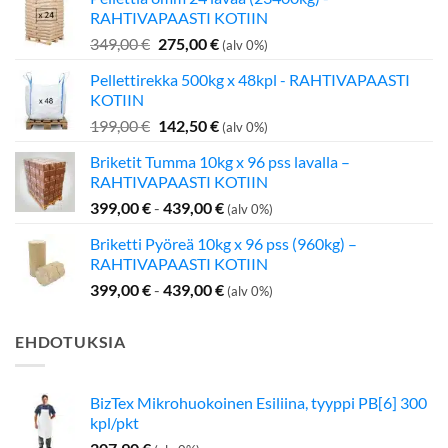
RAHTIVAPAASTI KOTIIN
Alkuperäinen
Nykyinen
349,00
€
275,00
€
(alv 0%)
hinta
hinta
Pellettirekka 500kg x 48kpl - RAHTIVAPAASTI
oli:
on:
KOTIIN
349,00 €.
275,00 €.
Alkuperäinen
Nykyinen
199,00
€
142,50
€
(alv 0%)
hinta
hinta
Briketit Tumma 10kg x 96 pss lavalla –
oli:
on:
RAHTIVAPAASTI KOTIIN
199,00 €.
142,50 €.
399,00
€
-
439,00
€
(alv 0%)
Briketti Pyöreä 10kg x 96 pss (960kg) –
RAHTIVAPAASTI KOTIIN
399,00
€
-
439,00
€
(alv 0%)
EHDOTUKSIA
BizTex Mikrohuokoinen Esiliina, tyyppi PB[6] 300
kpl/pkt