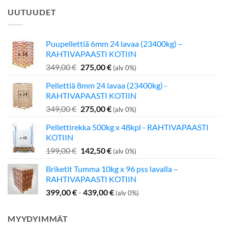
UUTUUDET
Puupellettiä 6mm 24 lavaa (23400kg) –
RAHTIVAPAASTI KOTIIN
Alkuperäinen
Nykyinen
349,00
€
275,00
€
(alv 0%)
hinta
hinta
Pellettiä 8mm 24 lavaa (23400kg) -
oli:
on:
RAHTIVAPAASTI KOTIIN
349,00 €.
275,00 €.
Alkuperäinen
Nykyinen
349,00
€
275,00
€
(alv 0%)
hinta
hinta
Pellettirekka 500kg x 48kpl - RAHTIVAPAASTI
oli:
on:
KOTIIN
349,00 €.
275,00 €.
Alkuperäinen
Nykyinen
199,00
€
142,50
€
(alv 0%)
hinta
hinta
Briketit Tumma 10kg x 96 pss lavalla –
oli:
on:
RAHTIVAPAASTI KOTIIN
199,00 €.
142,50 €.
399,00
€
-
439,00
€
(alv 0%)
MYYDYIMMÄT