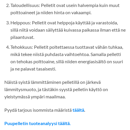
Taloudellisuus: Pelletit ovat usein halvempia kuin muut
polttoaineet ja niiden hinta on vakaampi.
Helppous: Pelletit ovat helppoja käyttää ja varastoida,
sillä niitä voidaan säilyttää kuivassa paikassa ilman että ne
pilaantuvat.
Tehokkuus: Pelletit poltettaessa tuottavat vähän tuhkaa,
mikä tekee niistä puhdasta vaihtoehtoa. Samalla pelletti
on tehokas polttoaine, sillä niiden energiasisältö on suuri
ja ne palavat tasaisesti.
Näistä syistä lämmittäminen pelletillä on järkevä
lämmitysmuoto, ja tästäkin syystä pelletin käyttö on
yleistymässä ympäri maailmaa.
Pyydä tarjous isommista määristä
täältä
.
Puupelletin tuoteanalyysi täältä.