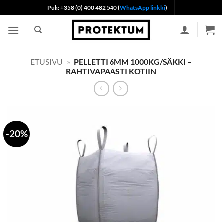
Skip
Puh: +358 (0) 400 482 540 (
WhatsApp linkki
)
to
content
ETUSIVU
»
PELLETTI 6MM 1000KG/SÄKKI –
RAHTIVAPAASTI KOTIIN
-20%