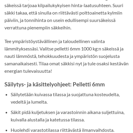
säkeissä tarjoaa kilpailukykyisen hinta-laatusuhteen. Suuri
säkki takaa, että sinulla on riittävästi polttoainetta kylmiin
päiviin, ja tonnihinta on usein edullisempi suursäkeissä
verrattuna pienempiin säkkeihin.
Tee ympäristöystävällinen ja taloudellinen valinta
lämmityksessäsi. Valitse pelletti 6mm 1000 kg:n säkeissä ja
nauti lämmöstä, tehokkuudesta ja ympäristön suojelusta
samanaikaisesti. Tilaa omat säkkisi nyt ja tule osaksi kestävän
energian tulevaisuutta!
Säilytys- ja käsittelyohjeet: Pelletti 6mm
Säilytetään kuivassa tilassa ja suojattuna kosteudelta,
vedeltä ja lumelta.
Säkit pidä kuljetuksen ja varastoinnin aikana suljettuina,
kuivalla alustalla ja katetussa tilassa.
Huolehdi varastotilassa riittävästä ilmanvaihdosta.