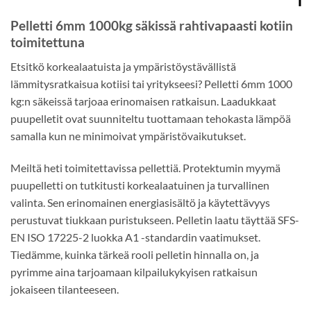
Pelletti 6mm 1000kg säkissä rahtivapaasti kotiin
toimitettuna
Etsitkö korkealaatuista ja ympäristöystävällistä
lämmitysratkaisua kotiisi tai yritykseesi? Pelletti 6mm 1000
kg:n säkeissä tarjoaa erinomaisen ratkaisun. Laadukkaat
puupelletit ovat suunniteltu tuottamaan tehokasta lämpöä
samalla kun ne minimoivat ympäristövaikutukset.
Meiltä heti toimitettavissa pellettiä. Protektumin myymä
puupelletti on tutkitusti korkealaatuinen ja turvallinen
valinta. Sen erinomainen energiasisältö ja käytettävyys
perustuvat tiukkaan puristukseen. Pelletin laatu täyttää SFS-
EN ISO 17225-2 luokka A1 -standardin vaatimukset.
Tiedämme, kuinka tärkeä rooli pelletin hinnalla on, ja
pyrimme aina tarjoamaan kilpailukykyisen ratkaisun
jokaiseen tilanteeseen.