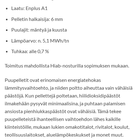
Laatu: Enplus A1
Pelletin halkaisija: 6 mm
Puulajit: mäntyä ja kuusta
Lämpöarvo: n. 5,1 MWh/tn
Tuhkaa: alle 0,7 %
Toimitus mahdollista Hiab-nosturilla sopimuksen mukaan.
Puupelletit ovat erinomaisen energiatehokas
lämmitysvaihtoehto, ja niiden poltto aiheuttaa vain vähäisiä
päästöjä. Kun pellettejä poltetaan, hiilidioksidipäästöt
ilmakehään pysyvät minimaalisina, ja puhtaan palamisen
ansiosta pienhiukkaspäästöt ovat vähäisiä. Tämä tekee
puupelleteistä ihanteellisen vaihtoehdon lähes kaikille
kiinteistöille, mukaan lukien omakotitalot, rivitalot, koulut,
teollisuuslaitokset, aluelämpökeskukset ja monet muut.