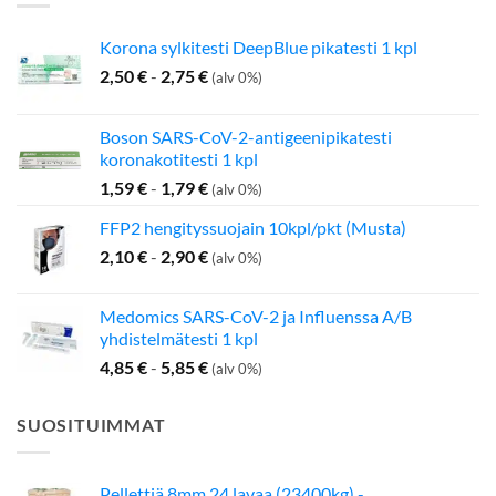
Korona sylkitesti DeepBlue pikatesti 1 kpl
2,50
€
-
2,75
€
(alv 0%)
Boson SARS-CoV-2-antigeenipikatesti
koronakotitesti 1 kpl
1,59
€
-
1,79
€
(alv 0%)
FFP2 hengityssuojain 10kpl/pkt (Musta)
2,10
€
-
2,90
€
(alv 0%)
Medomics SARS-CoV-2 ja Influenssa A/B
yhdistelmätesti 1 kpl
4,85
€
-
5,85
€
(alv 0%)
SUOSITUIMMAT
Pellettiä 8mm 24 lavaa (23400kg) -