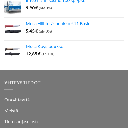
Intco nitriilikäsine 100 kpl/pkt
9,90
€
(alv 0%)
Mora Hiiliteräspuukko 511 Basic
5,45
€
(alv 0%)
Mora Köysipuukko
12,85
€
(alv 0%)
YHTEYSTIEDOT
Ota yhteyttä
Meistä
Tietosuojaseloste