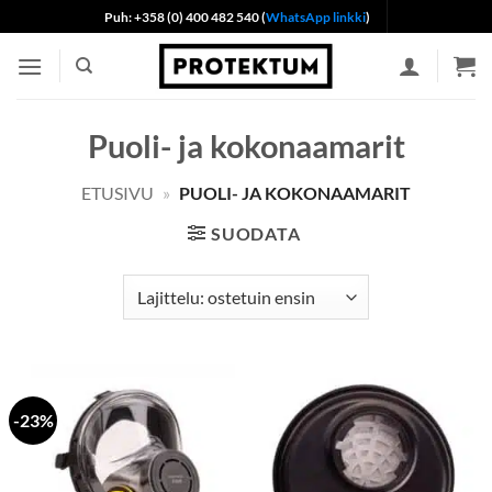
Skip
Puh: +358 (0) 400 482 540 (
WhatsApp linkki
)
to
content
Puoli- ja kokonaamarit
ETUSIVU
»
PUOLI- JA KOKONAAMARIT
SUODATA
-23%