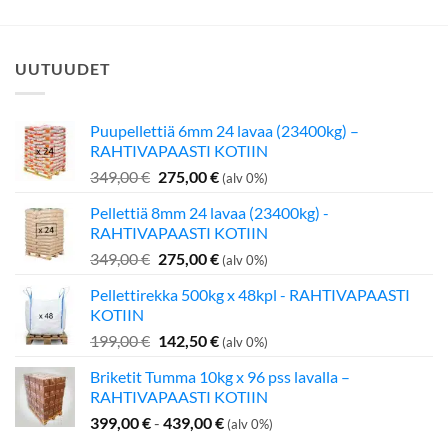
UUTUUDET
Puupellettiä 6mm 24 lavaa (23400kg) –
RAHTIVAPAASTI KOTIIN
Alkuperäinen
Nykyinen
349,00
€
275,00
€
(alv 0%)
hinta
hinta
Pellettiä 8mm 24 lavaa (23400kg) -
oli:
on:
RAHTIVAPAASTI KOTIIN
349,00 €.
275,00 €.
Alkuperäinen
Nykyinen
349,00
€
275,00
€
(alv 0%)
hinta
hinta
Pellettirekka 500kg x 48kpl - RAHTIVAPAASTI
oli:
on:
KOTIIN
349,00 €.
275,00 €.
Alkuperäinen
Nykyinen
199,00
€
142,50
€
(alv 0%)
hinta
hinta
Briketit Tumma 10kg x 96 pss lavalla –
oli:
on:
RAHTIVAPAASTI KOTIIN
199,00 €.
142,50 €.
399,00
€
-
439,00
€
(alv 0%)