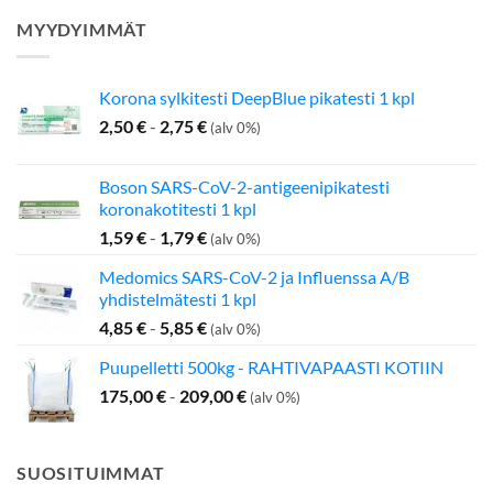
MYYDYIMMÄT
Korona sylkitesti DeepBlue pikatesti 1 kpl
2,50
€
-
2,75
€
(alv 0%)
Boson SARS-CoV-2-antigeenipikatesti
koronakotitesti 1 kpl
1,59
€
-
1,79
€
(alv 0%)
Medomics SARS-CoV-2 ja Influenssa A/B
yhdistelmätesti 1 kpl
4,85
€
-
5,85
€
(alv 0%)
Puupelletti 500kg - RAHTIVAPAASTI KOTIIN
175,00
€
-
209,00
€
(alv 0%)
SUOSITUIMMAT