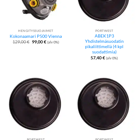
HENGITYSSUOJAIMET
PORTWEST
ABEK1P3
Kokonaamari P500 Vienna
Yhdistelmäsuodatin
Alkuperäinen
Nykyinen
129,00
€
99,00
€
(alv 0%)
hinta
hinta
pikaliittimellä (4 kpl
oli:
on:
suodattimia)
129,00 €.
99,00 €.
57,40
€
(alv 0%)
PORTWEST
PORTWEST