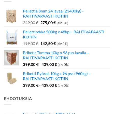
Pellettiä 8mm 24 lavaa (23400kg) -
RAHTIVAPAASTI KOTIIN
Alkuperäinen
Nykyinen
349,00
€
275,00
€
(alv 0%)
hinta
hinta
Pellettirekka 500kg x 48kpl - RAHTIVAPAASTI
oli:
on:
KOTIIN
349,00 €.
275,00 €.
Alkuperäinen
Nykyinen
199,00
€
142,50
€
(alv 0%)
hinta
hinta
Briketit Tumma 10kg x 96 pss lavalla –
oli:
on:
RAHTIVAPAASTI KOTIIN
199,00 €.
142,50 €.
399,00
€
-
439,00
€
(alv 0%)
Briketti Pyöreä 10kg x 96 pss (960kg) –
RAHTIVAPAASTI KOTIIN
399,00
€
-
439,00
€
(alv 0%)
EHDOTUKSIA