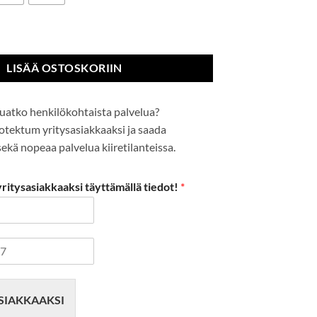
po määrä
LISÄÄ OSTOSKORIIN
uatko henkilökohtaista palvelua?
Protektum yritysasiakkaaksi ja saada
kä nopeaa palvelua kiiretilanteissa.
itysasiakkaaksi täyttämällä tiedot!
*
SIAKKAAKSI