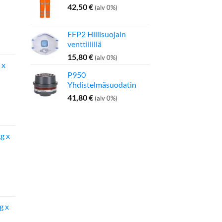
42,50
€
(alv 0%)
FFP2 Hiilisuojain
inen
Nykyinen
venttiilillä
hinta
on:
15,80
€
(alv 0%)
 x
275,00 €.
P950
Yhdistelmäsuodatin
41,80
€
(alv 0%)
inen
Nykyinen
hinta
on:
g x
142,50 €.
g x