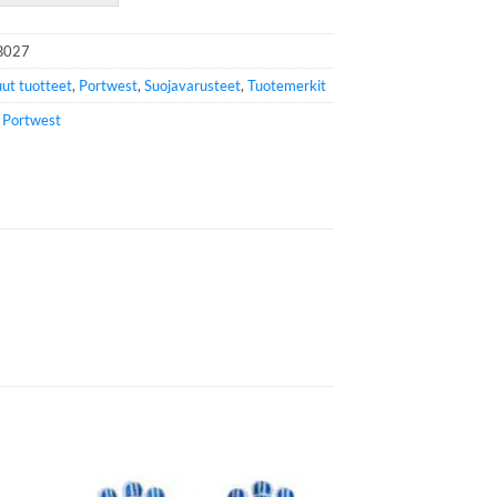
B027
ut tuotteet
,
Portwest
,
Suojavarusteet
,
Tuotemerkit
e
Portwest