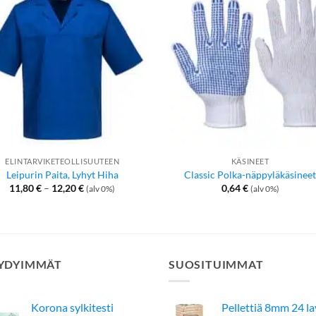
ELINTARVIKETEOLLISUUTEEN
KÄSINEET
Leipurin Paita, Lyhyt Hiha
Classic Polka-näppyläkäsinee
Hintaluokka:
11,80
€
–
12,20
€
0,64
€
(alv 0%)
(alv 0%)
11,80 €
-
12,20 €
YDYIMMÄT
SUOSITUIMMAT
Korona sylkitesti
Pellettiä 8mm 24 l