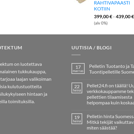
RAHTIVAPAASTI
KOTIIN
399,00
€
-
439,00
€
(alv 0%)
OTEKTUM
UUTISIA / BLOGI
ektum on luotettava
Pelletin Tuotanto ja T
17
alainen tukkukauppa,
marras
Tuontipelletille Suom
 tarjoaa laajan valikoiman
Ei
kommentteja
Pellet24.fi on täällä! U
aisia kulutustuotteita
22
artikkeliin
Pelletin
heinä
verkkokauppamme tek
ailukykyiseen hintaan ja
Tuotanto
pellettien tilaamisesta
ja
illa toimituksilla.
Tarve
helpompaa kuin koska
Tuontipelletille
Ei
Suomessa
kommentteja
Pelletin hinta Suomess
19
artikkeliin
Pellet24.fi
heinä
Mitkä tekijät vaikuttav
on
miten säästää?
täällä!
Uusi
Ei