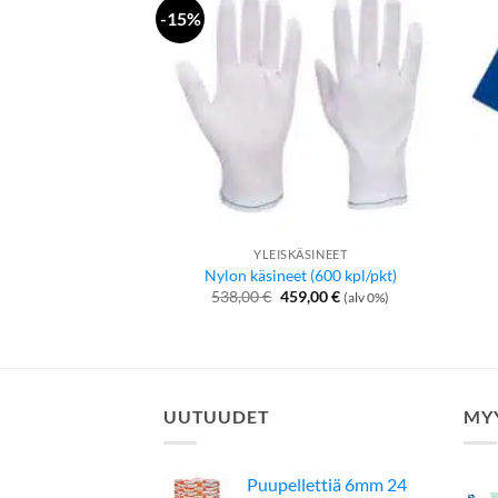
-15%
YLEISKÄSINEET
Nylon käsineet (600 kpl/pkt)
Alkuperäinen
Nykyinen
538,00
€
459,00
€
(alv 0%)
hinta
hinta
oli:
on:
538,00 €.
459,00 €.
UUTUUDET
MY
Puupellettiä 6mm 24