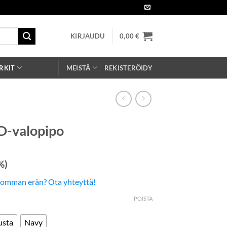
KIRJAUDU
0,00
€
RKIT
MEISTÄ
REKISTERÖIDY
D-valopipo
%)
somman erän? Ota yhteyttä!
POISTA
sta
Navy