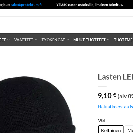
arjous:
sales@protektum.fi
Yli 350 euron ostoksille, ilmainen toimitus.
EET
VAATTEET
TYÖKENGÄT
MUUT TUOTTEET
TUOTEME
Lasten LE
9,10
€
(alv 0
Haluatko ostaa i
Väri
Keltainen
Mu