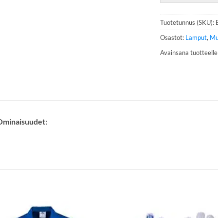
n
n
Tuotetunnus (SKU):
u
m
Osastot:
Lamput
,
Mu
e
Avainsana tuotteell
r
o
*
Ominaisuudet: