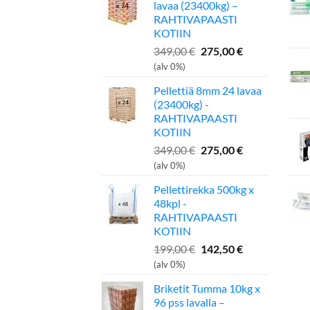
lavaa (23400kg) –
RAHTIVAPAASTI
KOTIIN
Alkuperäinen
Nykyinen
349,00
€
275,00
€
hinta
hinta
(alv 0%)
oli:
on:
Pellettiä 8mm 24 lavaa
349,00 €.
275,00 €.
(23400kg) -
RAHTIVAPAASTI
KOTIIN
Alkuperäinen
Nykyinen
349,00
€
275,00
€
hinta
hinta
(alv 0%)
oli:
on:
Pellettirekka 500kg x
349,00 €.
275,00 €.
48kpl -
RAHTIVAPAASTI
KOTIIN
Alkuperäinen
Nykyinen
199,00
€
142,50
€
hinta
hinta
(alv 0%)
oli:
on:
Briketit Tumma 10kg x
199,00 €.
142,50 €.
96 pss lavalla –