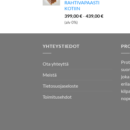
RAHTIVAPAASTI
KOTIIN
399,00
€
-
439,00
€
(alv 0%)
YHTEYSTIEDOT
PR
Prot
Ota yhteyttä
suom
Meistä
joka
eril
Tietosuojaseloste
kilp
Toimitusehdot
nope