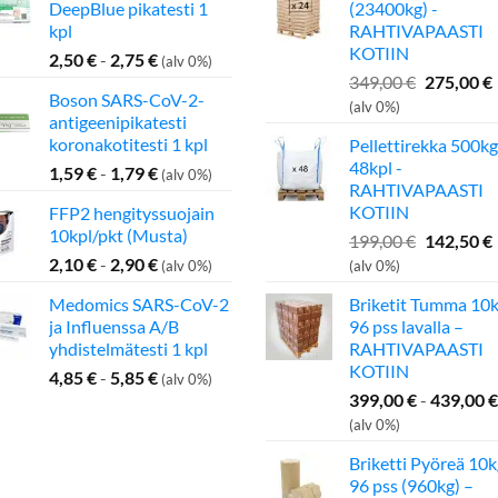
DeepBlue pikatesti 1
(23400kg) -
kpl
RAHTIVAPAASTI
KOTIIN
2,50
€
-
2,75
€
(alv 0%)
Alkuperä
349,00
€
275,00
€
Boson SARS-CoV-2-
hinta
(alv 0%)
antigeenipikatesti
oli:
koronakotitesti 1 kpl
Pellettirekka 500kg
349,00 €.
48kpl -
1,59
€
-
1,79
€
(alv 0%)
RAHTIVAPAASTI
KOTIIN
FFP2 hengityssuojain
10kpl/pkt (Musta)
Alkuperä
199,00
€
142,50
€
hinta
2,10
€
-
2,90
€
(alv 0%)
(alv 0%)
oli:
Medomics SARS-CoV-2
Briketit Tumma 10k
199,00 €.
ja Influenssa A/B
96 pss lavalla –
yhdistelmätesti 1 kpl
RAHTIVAPAASTI
KOTIIN
4,85
€
-
5,85
€
(alv 0%)
399,00
€
-
439,00
€
(alv 0%)
Briketti Pyöreä 10k
96 pss (960kg) –