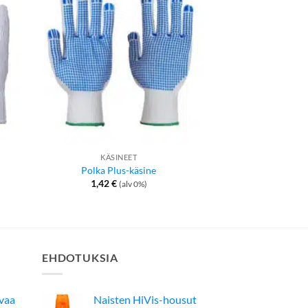
KÄSINEET
KÄSIN
t
Polka Plus-käsine
Microtäpl
1,42
€
1,70
€
(alv 0%)
(
EHDOTUKSIA
avaa
Naisten HiVis-housut