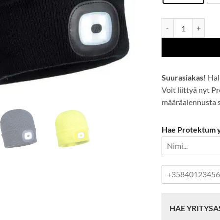
Lasten LED-valopi
Suurasiakas!
Hal
Voit liittyä nyt 
määräalennusta se
Hae Protektum yr
P
u
h
e
HAE YRITYSA
l
i