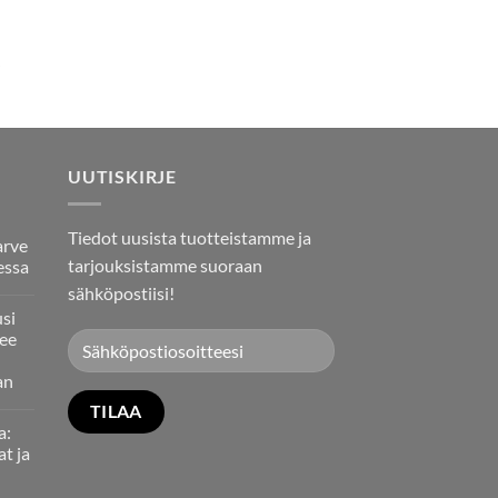
UUTISKIRJE
Tiedot uusista tuotteistamme ja
arve
tarjouksistamme suoraan
essa
sähköpostiisi!
usi
ee
an
a:
at ja