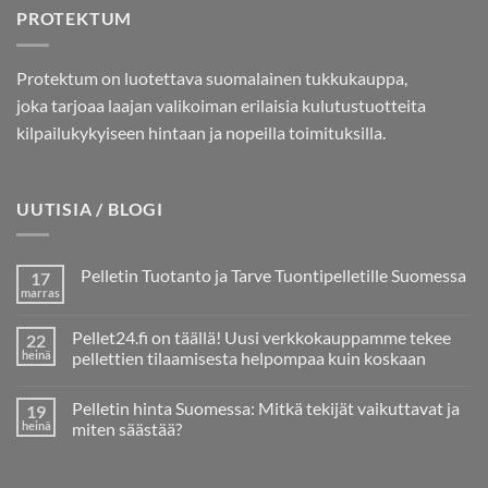
PROTEKTUM
Protektum on luotettava suomalainen tukkukauppa,
joka tarjoaa laajan valikoiman erilaisia kulutustuotteita
kilpailukykyiseen hintaan ja nopeilla toimituksilla.
UUTISIA / BLOGI
Pelletin Tuotanto ja Tarve Tuontipelletille Suomessa
17
marras
Ei
kommentteja
artikkeliin
Pellet24.fi on täällä! Uusi verkkokauppamme tekee
22
Pelletin
Tuotanto
heinä
pellettien tilaamisesta helpompaa kuin koskaan
ja
Ei
Tarve
kommentteja
Tuontipelletille
Pelletin hinta Suomessa: Mitkä tekijät vaikuttavat ja
19
artikkeliin
Suomessa
Pellet24.fi
heinä
miten säästää?
on
täällä!
Ei
Uusi
kommentteja
verkkokauppamme
artikkeliin