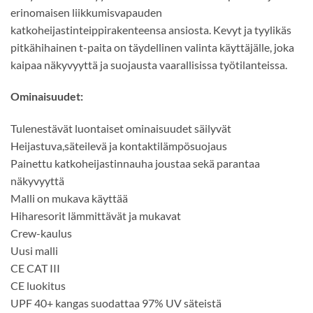
erinomaisen liikkumisvapauden
katkoheijastinteippirakenteensa ansiosta. Kevyt ja tyylikäs
pitkähihainen t-paita on täydellinen valinta käyttäjälle, joka
kaipaa näkyvyyttä ja suojausta vaarallisissa työtilanteissa.
Ominaisuudet:
Tulenestävät luontaiset ominaisuudet säilyvät
Heijastuva,säteilevä ja kontaktilämpösuojaus
Painettu katkoheijastinnauha joustaa sekä parantaa
näkyvyyttä
Malli on mukava käyttää
Hiharesorit lämmittävät ja mukavat
Crew-kaulus
Uusi malli
CE CAT III
CE luokitus
UPF 40+ kangas suodattaa 97% UV säteistä