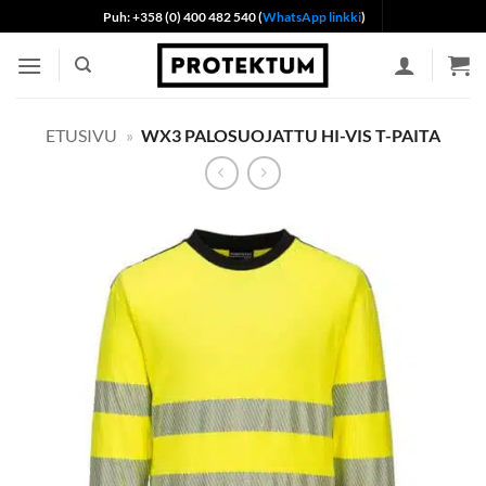
Skip
Puh: +358 (0) 400 482 540 (
WhatsApp linkki
)
to
content
ETUSIVU
»
WX3 PALOSUOJATTU HI-VIS T-PAITA