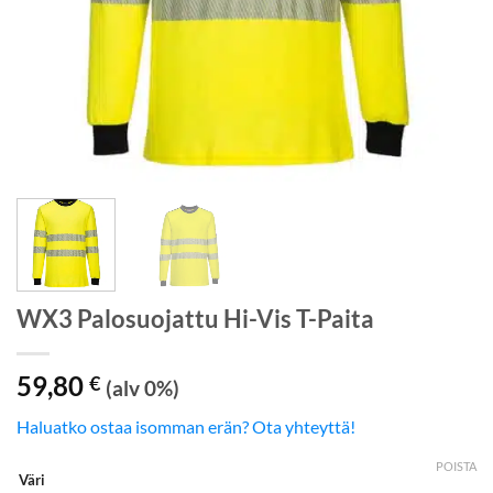
WX3 Palosuojattu Hi-Vis T-Paita
59,80
€
(alv 0%)
Haluatko ostaa isomman erän? Ota yhteyttä!
POISTA
Väri