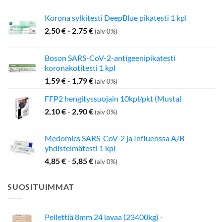
Korona sylkitesti DeepBlue pikatesti 1 kpl
2,50
€
-
2,75
€
(alv 0%)
Boson SARS-CoV-2-antigeenipikatesti
koronakotitesti 1 kpl
1,59
€
-
1,79
€
(alv 0%)
FFP2 hengityssuojain 10kpl/pkt (Musta)
2,10
€
-
2,90
€
(alv 0%)
Medomics SARS-CoV-2 ja Influenssa A/B
yhdistelmätesti 1 kpl
4,85
€
-
5,85
€
(alv 0%)
SUOSITUIMMAT
Pellettiä 8mm 24 lavaa (23400kg) -