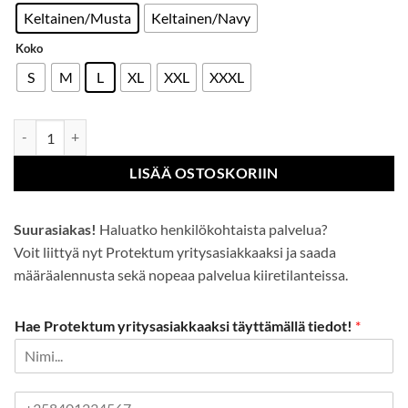
Keltainen/Musta
Keltainen/Navy
Koko
S
M
L
XL
XXL
XXXL
WX3 Palosuojattu Hi-Vis T-Paita määrä
LISÄÄ OSTOSKORIIN
Suurasiakas!
Haluatko henkilökohtaista palvelua?
Voit liittyä nyt Protektum yritysasiakkaaksi ja saada
määräalennusta sekä nopeaa palvelua kiiretilanteissa.
Hae Protektum yritysasiakkaaksi täyttämällä tiedot!
*
P