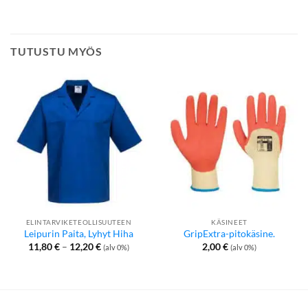
TUTUSTU MYÖS
ELINTARVIKETEOLLISUUTEEN
KÄSINEET
Leipurin Paita, Lyhyt Hiha
GripExtra-pitokäsine.
Hintaluokka:
11,80
€
–
12,20
€
2,00
€
(alv 0%)
(alv 0%)
11,80 €
-
12,20 €