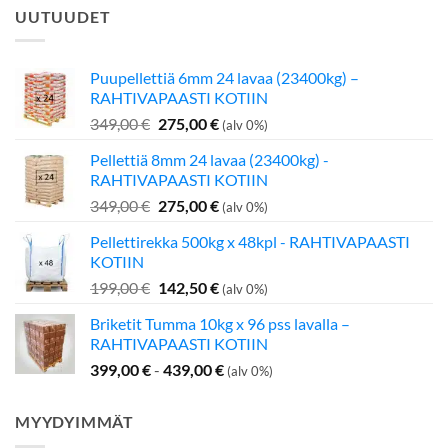
UUTUUDET
Puupellettiä 6mm 24 lavaa (23400kg) –
RAHTIVAPAASTI KOTIIN
Alkuperäinen
Nykyinen
349,00
€
275,00
€
(alv 0%)
hinta
hinta
Pellettiä 8mm 24 lavaa (23400kg) -
oli:
on:
RAHTIVAPAASTI KOTIIN
349,00 €.
275,00 €.
Alkuperäinen
Nykyinen
349,00
€
275,00
€
(alv 0%)
hinta
hinta
Pellettirekka 500kg x 48kpl - RAHTIVAPAASTI
oli:
on:
KOTIIN
349,00 €.
275,00 €.
Alkuperäinen
Nykyinen
199,00
€
142,50
€
(alv 0%)
hinta
hinta
Briketit Tumma 10kg x 96 pss lavalla –
oli:
on:
RAHTIVAPAASTI KOTIIN
199,00 €.
142,50 €.
399,00
€
-
439,00
€
(alv 0%)
MYYDYIMMÄT