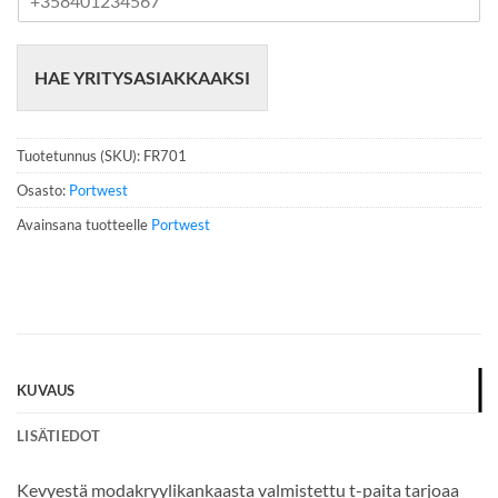
u
h
e
HAE YRITYSASIAKKAAKSI
l
i
n
n
Tuotetunnus (SKU):
FR701
u
m
Osasto:
Portwest
e
Avainsana tuotteelle
Portwest
r
o
*
KUVAUS
LISÄTIEDOT
Kevyestä modakryylikankaasta valmistettu t-paita tarjoaa