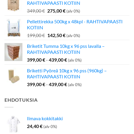
RAHTIVAPAASTI KOTIIN
Alkuperäinen
Nykyinen
349,00
€
275,00
€
(alv 0%)
hinta
hinta
Pellettirekka 500kg x 48kpl - RAHTIVAPAASTI
oli:
on:
KOTIIN
349,00 €.
275,00 €.
Alkuperäinen
Nykyinen
199,00
€
142,50
€
(alv 0%)
hinta
hinta
Briketit Tumma 10kg x 96 pss lavalla –
oli:
on:
RAHTIVAPAASTI KOTIIN
199,00 €.
142,50 €.
399,00
€
-
439,00
€
(alv 0%)
Briketti Pyöreä 10kg x 96 pss (960kg) –
RAHTIVAPAASTI KOTIIN
399,00
€
-
439,00
€
(alv 0%)
EHDOTUKSIA
Ilmava kokkitakki
24,40
€
(alv 0%)