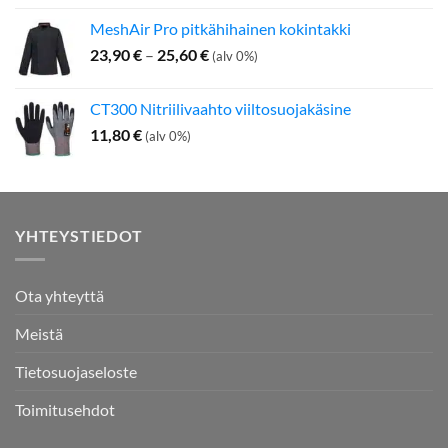
MeshAir Pro pitkähihainen kokintakki
Hintaluokka:
23,90
€
–
25,60
€
(alv 0%)
23,90 €
-
CT300 Nitriilivaahto viiltosuojakäsine
25,60 €
11,80
€
(alv 0%)
YHTEYSTIEDOT
Ota yhteyttä
Meistä
Tietosuojaseloste
Toimitusehdot