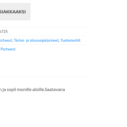
SIAKKAAKSI
A725
ortwest
,
Tärinä- ja iskusuojakäsineet
,
Tuotemerkit
e
Portwest
a sopii monille aloille.Saatavana