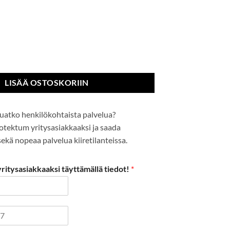
ansikas määrä
LISÄÄ OSTOSKORIIN
uatko henkilökohtaista palvelua?
Protektum yritysasiakkaaksi ja saada
kä nopeaa palvelua kiiretilanteissa.
itysasiakkaaksi täyttämällä tiedot!
*