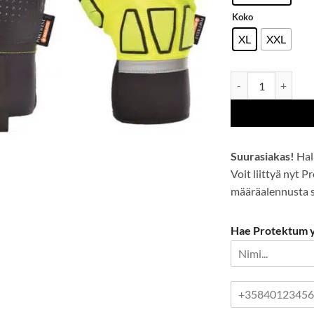
Koko
XL
XXL
Vuorillinen turvah
Suurasiakas!
Hal
Voit liittyä nyt 
määräalennusta se
Hae Protektum yr
P
u