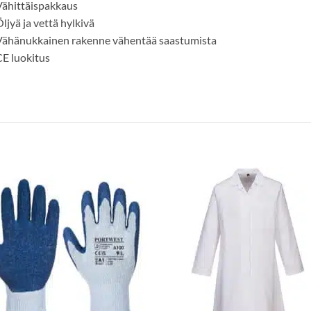
ähittäispakkaus
ljyä ja vettä hylkivä
Vähänukkainen rakenne vähentää saastumista
E luokitus