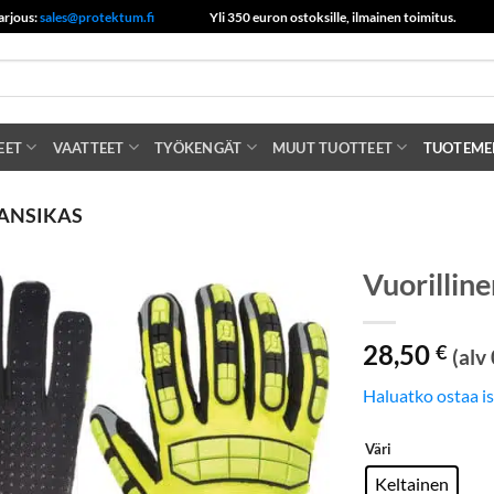
arjous:
sales@protektum.fi
Yli 350 euron ostoksille, ilmainen toimitus.
EET
VAATTEET
TYÖKENGÄT
MUUT TUOTTEET
TUOTEME
ANSIKAS
Vuorillin
28,50
€
(alv
Haluatko ostaa i
Väri
Keltainen