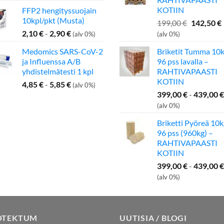
KOTIIN
FFP2 hengityssuojain
10kpl/pkt (Musta)
Alkuperä
199,00
€
142,50
€
hinta
2,10
€
-
2,90
€
(alv 0%)
(alv 0%)
oli:
Medomics SARS-CoV-2
Briketit Tumma 10k
199,00 €.
ja Influenssa A/B
96 pss lavalla –
yhdistelmätesti 1 kpl
RAHTIVAPAASTI
KOTIIN
4,85
€
-
5,85
€
(alv 0%)
399,00
€
-
439,00
€
(alv 0%)
Briketti Pyöreä 10k
96 pss (960kg) –
RAHTIVAPAASTI
KOTIIN
399,00
€
-
439,00
€
(alv 0%)
OTEKTUM
UUTISIA / BLOGI