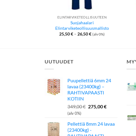
ELINTARVIKETEOLLISUUTEEN
Suojahaalari
Elintarviketeollisuusmallisto
Hintaluokka:
25,50
€
–
26,50
€
(alv 0%)
25,50 €
-
26,50 €
UUTUUDET
MY
Puupellettiä 6mm 24
lavaa (23400kg) –
RAHTIVAPAASTI
KOTIIN
Alkuperäinen
Nykyinen
349,00
€
275,00
€
hinta
hinta
(alv 0%)
oli:
on:
Pellettiä 8mm 24 lavaa
349,00 €.
275,00 €.
(23400kg) -
RAHTIVAPAASTI