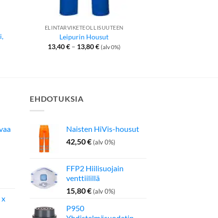
ELINTARVIKETEOLLISUUTEEN
KÄSIN
i,
Leipurin Housut
Polka dot-hansikas
Hintaluokka:
13,40
€
–
13,80
€
1,36
€
(alv 0%)
(
13,40 €
-
13,80 €
EHDOTUKSIA
avaa
Naisten HiVis-housut
42,50
€
(alv 0%)
FFP2 Hiilisuojain
inen
Nykyinen
venttiilillä
hinta
on:
15,80
€
(alv 0%)
 x
275,00 €.
P950
Yhdistelmäsuodatin