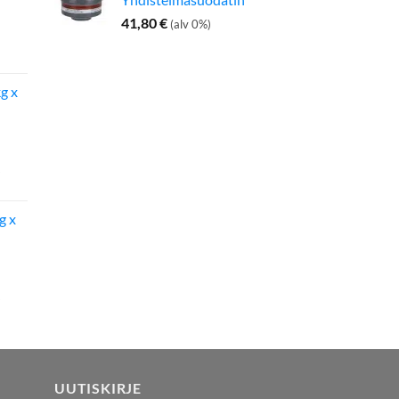
41,80
€
(alv 0%)
inen
Nykyinen
hinta
on:
g x
142,50 €.
g x
UUTISKIRJE