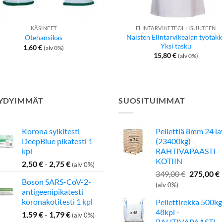
KÄSINEET
ELINTARVIKETEOLLISUUTEEN
Naisten Elintarvikealan työtakk
Otehansikas
Yksi tasku
1,60
€
(alv 0%)
15,80
€
(alv 0%)
YDYIMMÄT
SUOSITUIMMAT
Korona sylkitesti
Pellettiä 8mm 24 l
DeepBlue pikatesti 1
(23400kg) -
kpl
RAHTIVAPAASTI
KOTIIN
2,50
€
-
2,75
€
(alv 0%)
Alkuperä
349,00
€
275,00
€
Boson SARS-CoV-2-
hinta
(alv 0%)
antigeenipikatesti
oli:
koronakotitesti 1 kpl
Pellettirekka 500kg
349,00 €.
48kpl -
1,59
€
-
1,79
€
(alv 0%)
RAHTIVAPAASTI