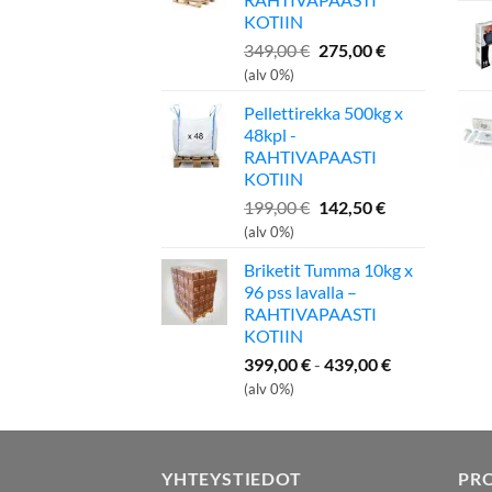
KOTIIN
Alkuperäinen
Nykyinen
349,00
€
275,00
€
hinta
hinta
(alv 0%)
oli:
on:
Pellettirekka 500kg x
349,00 €.
275,00 €.
48kpl -
RAHTIVAPAASTI
KOTIIN
Alkuperäinen
Nykyinen
199,00
€
142,50
€
hinta
hinta
(alv 0%)
oli:
on:
Briketit Tumma 10kg x
199,00 €.
142,50 €.
96 pss lavalla –
RAHTIVAPAASTI
KOTIIN
399,00
€
-
439,00
€
(alv 0%)
YHTEYSTIEDOT
PR