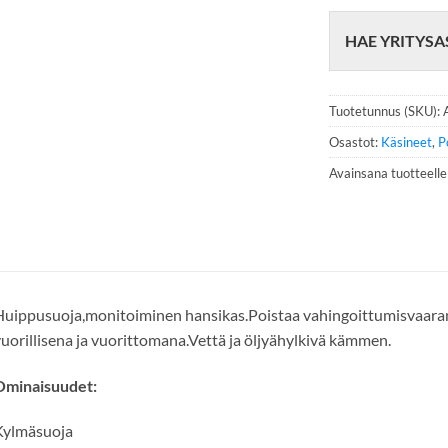
h
e
HAE YRITYSA
l
i
n
n
Tuotetunnus (SKU):
u
m
Osastot:
Käsineet
,
P
e
Avainsana tuotteell
r
o
*
uippusuoja,monitoiminen hansikas.Poistaa vahingoittumisvaaran j
uorillisena ja vuorittomana.Vettä ja öljyähylkivä kämmen.
Ominaisuudet:
Kylmäsuoja