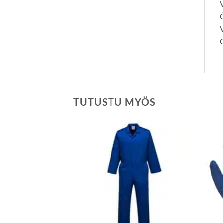
V
Ö
C
TUTUSTU MYÖS