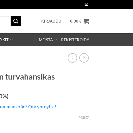
KIRJAUDU
0,00
€
RKIT
MEISTÄ
REKISTERÖIDY
en turvahansikas
 0%)
somman erän? Ota yhteyttä!
POISTA