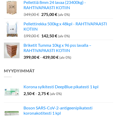
Pellettiä 8mm 24 lavaa (23400kg) -
oli:
on:
RAHTIVAPAASTI KOTIIN
349,00 €.
275,00 €.
Alkuperäinen
Nykyinen
349,00
€
275,00
€
(alv 0%)
hinta
hinta
Pellettirekka 500kg x 48kpl - RAHTIVAPAASTI
oli:
on:
KOTIIN
349,00 €.
275,00 €.
Alkuperäinen
Nykyinen
199,00
€
142,50
€
(alv 0%)
hinta
hinta
Briketit Tumma 10kg x 96 pss lavalla –
oli:
on:
RAHTIVAPAASTI KOTIIN
199,00 €.
142,50 €.
399,00
€
-
439,00
€
(alv 0%)
MYYDYIMMÄT
Korona sylkitesti DeepBlue pikatesti 1 kpl
2,50
€
-
2,75
€
(alv 0%)
Boson SARS-CoV-2-antigeenipikatesti
koronakotitesti 1 kpl