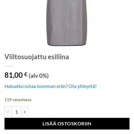
Viiltosuojattu esiliina
81,00
€
(alv 0%)
Haluatko ostaa isomman erän? Ota yhteyttä!
119 varastossa
Viiltosuojattu esiliina määrä
LISÄÄ OSTOSKORIIN