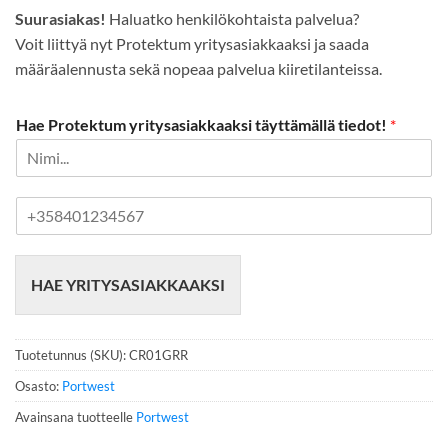
Suurasiakas!
Haluatko henkilökohtaista palvelua?
Voit liittyä nyt Protektum yritysasiakkaaksi ja saada
määräalennusta sekä nopeaa palvelua kiiretilanteissa.
Hae Protektum yritysasiakkaaksi täyttämällä tiedot!
*
P
u
h
e
HAE YRITYSASIAKKAAKSI
l
i
n
n
Tuotetunnus (SKU):
CR01GRR
u
m
Osasto:
Portwest
e
Avainsana tuotteelle
Portwest
r
o