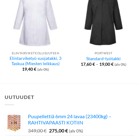
ELINTARVIKETEOLLISUUTEEN
PORTWEST
Elintarviketyö suojatakki, 3
Standard-työtakki
Taskua (Miesten leikkaus)
Hintaluokka:
17,60
€
–
19,00
€
(alv 0%)
17,60 €
19,40
€
(alv 0%)
-
19,00 €
UUTUUDET
Puupellettiä 6mm 24 lavaa (23400kg) –
RAHTIVAPAASTI KOTIIN
Alkuperäinen
Nykyinen
349,00
€
275,00
€
(alv 0%)
hinta
hinta