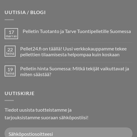
UUTISIA / BLOGI
Pelletin Tuotanto ja Tarve Tuontipelletille Suomessa
17
marras
Ei
kommentteja
artikkeliin
Pellet24.fi on täällä! Uusi verkkokauppamme tekee
22
Pelletin
Tuotanto
heinä
pellettien tilaamisesta helpompaa kuin koskaan
ja
Ei
Tarve
kommentteja
Tuontipelletille
Pelletin hinta Suomessa: Mitkä tekijät vaikuttavat ja
19
artikkeliin
Suomessa
Pellet24.fi
heinä
miten säästää?
on
täällä!
Ei
Uusi
kommentteja
verkkokauppamme
artikkeliin
UUTISKIRJE
tekee
Pelletin
pellettien
hinta
tilaamisesta
Suomessa:
helpompaa
Mitkä
kuin
tekijät
Tiedot uusista tuotteistamme ja
koskaan
vaikuttavat
ja
tarjouksistamme suoraan sähköpostiisi!
miten
säästää?