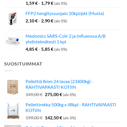
1,59
€
-
1,79
€
(alv 0%)
FFP2 hengityssuojain 10kpl/pkt (Musta)
2,10
€
-
2,90
€
(alv 0%)
Medomics SARS-CoV-2 ja Influenssa A/B
yhdistelmätesti 1 kpl
4,85
€
-
5,85
€
(alv 0%)
SUOSITUIMMAT
Pellettiä 8mm 24 lavaa (23400kg) -
RAHTIVAPAASTI KOTIIN
Alkuperäinen
Nykyinen
349,00
€
275,00
€
(alv 0%)
hinta
hinta
Pellettirekka 500kg x 48kpl - RAHTIVAPAASTI
oli:
on:
KOTIIN
349,00 €.
275,00 €.
Alkuperäinen
Nykyinen
199,00
€
142,50
€
(alv 0%)
hinta
hinta