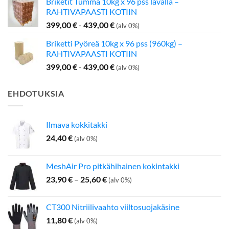
Briketit Tumma 10kg x 96 pss lavalla –
oli:
on:
RAHTIVAPAASTI KOTIIN
199,00 €.
142,50 €.
399,00
€
-
439,00
€
(alv 0%)
Briketti Pyöreä 10kg x 96 pss (960kg) –
RAHTIVAPAASTI KOTIIN
399,00
€
-
439,00
€
(alv 0%)
EHDOTUKSIA
Ilmava kokkitakki
24,40
€
(alv 0%)
MeshAir Pro pitkähihainen kokintakki
Hintaluokka:
23,90
€
–
25,60
€
(alv 0%)
23,90 €
-
CT300 Nitriilivaahto viiltosuojakäsine
25,60 €
11,80
€
(alv 0%)