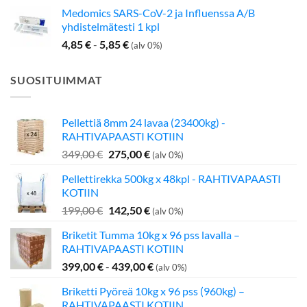
Medomics SARS-CoV-2 ja Influenssa A/B
yhdistelmätesti 1 kpl
4,85
€
-
5,85
€
(alv 0%)
SUOSITUIMMAT
Pellettiä 8mm 24 lavaa (23400kg) -
RAHTIVAPAASTI KOTIIN
Alkuperäinen
Nykyinen
349,00
€
275,00
€
(alv 0%)
hinta
hinta
Pellettirekka 500kg x 48kpl - RAHTIVAPAASTI
oli:
on:
KOTIIN
349,00 €.
275,00 €.
Alkuperäinen
Nykyinen
199,00
€
142,50
€
(alv 0%)
hinta
hinta
Briketit Tumma 10kg x 96 pss lavalla –
oli:
on:
RAHTIVAPAASTI KOTIIN
199,00 €.
142,50 €.
399,00
€
-
439,00
€
(alv 0%)
Briketti Pyöreä 10kg x 96 pss (960kg) –
RAHTIVAPAASTI KOTIIN