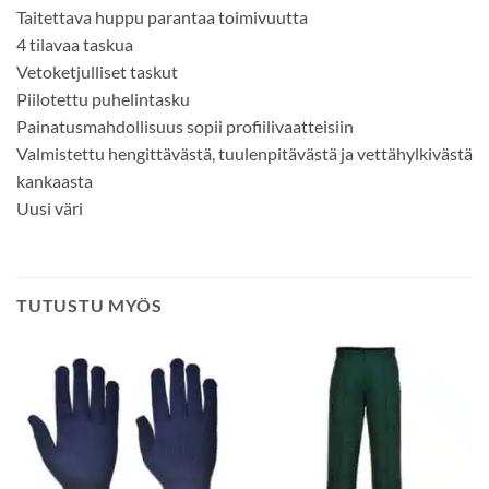
Taitettava huppu parantaa toimivuutta
4 tilavaa taskua
Vetoketjulliset taskut
Piilotettu puhelintasku
Painatusmahdollisuus sopii profiilivaatteisiin
Valmistettu hengittävästä, tuulenpitävästä ja vettähylkivästä
kankaasta
Uusi väri
TUTUSTU MYÖS