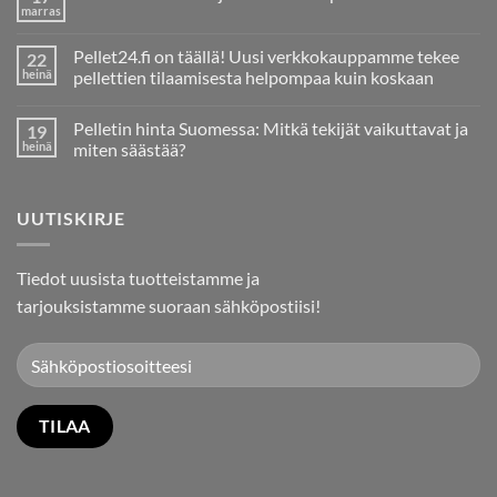
marras
Ei
kommentteja
artikkeliin
Pellet24.fi on täällä! Uusi verkkokauppamme tekee
22
Pelletin
Tuotanto
heinä
pellettien tilaamisesta helpompaa kuin koskaan
ja
Ei
Tarve
kommentteja
Tuontipelletille
Pelletin hinta Suomessa: Mitkä tekijät vaikuttavat ja
19
artikkeliin
Suomessa
Pellet24.fi
heinä
miten säästää?
on
täällä!
Ei
Uusi
kommentteja
verkkokauppamme
artikkeliin
UUTISKIRJE
tekee
Pelletin
pellettien
hinta
tilaamisesta
Suomessa:
helpompaa
Mitkä
kuin
tekijät
Tiedot uusista tuotteistamme ja
koskaan
vaikuttavat
ja
tarjouksistamme suoraan sähköpostiisi!
miten
säästää?