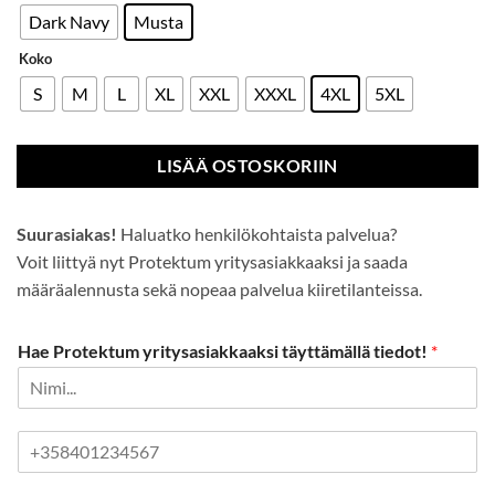
Dark Navy
Musta
Koko
S
M
L
XL
XXL
XXXL
4XL
5XL
LISÄÄ OSTOSKORIIN
Suurasiakas!
Haluatko henkilökohtaista palvelua?
Voit liittyä nyt Protektum yritysasiakkaaksi ja saada
määräalennusta sekä nopeaa palvelua kiiretilanteissa.
Hae Protektum yritysasiakkaaksi täyttämällä tiedot!
*
P
u
h