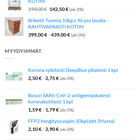
KOTIIN
349,00 €.
275,00 €.
Alkuperäinen
Nykyinen
199,00
€
142,50
€
(alv 0%)
hinta
hinta
Briketit Tumma 10kg x 96 pss lavalla –
oli:
on:
RAHTIVAPAASTI KOTIIN
199,00 €.
142,50 €.
399,00
€
-
439,00
€
(alv 0%)
MYYDYIMMÄT
Korona sylkitesti DeepBlue pikatesti 1 kpl
2,50
€
-
2,75
€
(alv 0%)
Boson SARS-CoV-2-antigeenipikatesti
koronakotitesti 1 kpl
1,59
€
-
1,79
€
(alv 0%)
FFP2 hengityssuojain 10kpl/pkt (Musta)
2,10
€
-
2,90
€
(alv 0%)