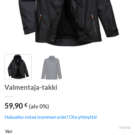
Valmentaja-takki
59,90
€
(alv 0%)
Haluatko ostaa isomman erän? Ota yhteyttä!
POISTA
Väri