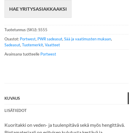
e
HAE YRITYSASIAKKAAKSI
l
i
n
n
Tuotetunnus (SKU):
S555
u
m
Osastot:
Portwest
,
PWR sadeasut
,
Sää ja vaatimusten mukaan
,
e
Sadeasut
,
Tuotemerkit
,
Vaatteet
r
Avainsana tuotteelle
Portwest
o
*
KUVAUS
LISÄTIEDOT
Kuoritakki on veden- ja tuulenpitävä sekä myös hengittävä.
Pintamateriaali on erityisen kulutusta kestävä ja