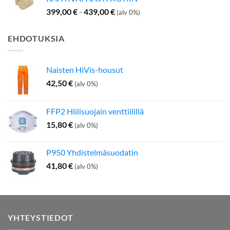
399,00
€
-
439,00
€
(alv 0%)
EHDOTUKSIA
Naisten HiVis-housut
42,50
€
(alv 0%)
FFP2 Hiilisuojain venttiilillä
15,80
€
(alv 0%)
P950 Yhdistelmäsuodatin
41,80
€
(alv 0%)
YHTEYSTIEDOT