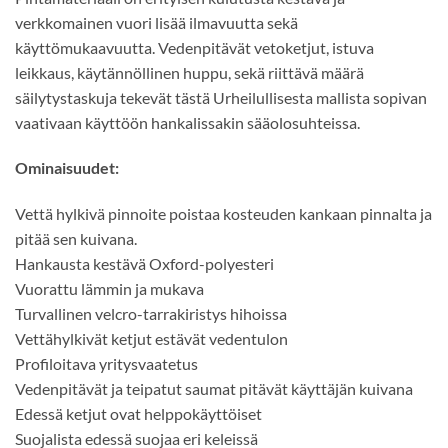
verkkomainen vuori lisää ilmavuutta sekä
käyttömukaavuutta. Vedenpitävät vetoketjut, istuva
leikkaus, käytännöllinen huppu, sekä riittävä määrä
säilytystaskuja tekevät tästä Urheilullisesta mallista sopivan
vaativaan käyttöön hankalissakin sääolosuhteissa.
Ominaisuudet:
Vettä hylkivä pinnoite poistaa kosteuden kankaan pinnalta ja
pitää sen kuivana.
Hankausta kestävä Oxford-polyesteri
Vuorattu lämmin ja mukava
Turvallinen velcro-tarrakiristys hihoissa
Vettähylkivät ketjut estävät vedentulon
Profiloitava yritysvaatetus
Vedenpitävät ja teipatut saumat pitävät käyttäjän kuivana
Edessä ketjut ovat helppokäyttöiset
Suojalista edessä suojaa eri keleissä