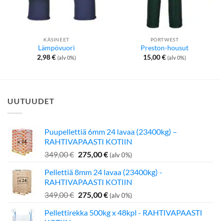
KÄSINEET
PORTWEST
Lämpövuori
Preston-housut
2,98
€
15,00
€
(alv 0%)
(alv 0%)
UUTUUDET
Puupellettiä 6mm 24 lavaa (23400kg) –
RAHTIVAPAASTI KOTIIN
Alkuperäinen
Nykyinen
349,00
€
275,00
€
(alv 0%)
hinta
hinta
Pellettiä 8mm 24 lavaa (23400kg) -
oli:
on:
RAHTIVAPAASTI KOTIIN
349,00 €.
275,00 €.
Alkuperäinen
Nykyinen
349,00
€
275,00
€
(alv 0%)
hinta
hinta
Pellettirekka 500kg x 48kpl - RAHTIVAPAASTI
oli:
on: