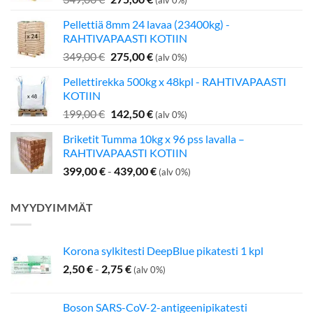
(alv 0%)
hinta
hinta
Pellettiä 8mm 24 lavaa (23400kg) -
oli:
on:
RAHTIVAPAASTI KOTIIN
349,00 €.
275,00 €.
Alkuperäinen
Nykyinen
349,00
€
275,00
€
(alv 0%)
hinta
hinta
Pellettirekka 500kg x 48kpl - RAHTIVAPAASTI
oli:
on:
KOTIIN
349,00 €.
275,00 €.
Alkuperäinen
Nykyinen
199,00
€
142,50
€
(alv 0%)
hinta
hinta
Briketit Tumma 10kg x 96 pss lavalla –
oli:
on:
RAHTIVAPAASTI KOTIIN
199,00 €.
142,50 €.
399,00
€
-
439,00
€
(alv 0%)
MYYDYIMMÄT
Korona sylkitesti DeepBlue pikatesti 1 kpl
2,50
€
-
2,75
€
(alv 0%)
Boson SARS-CoV-2-antigeenipikatesti