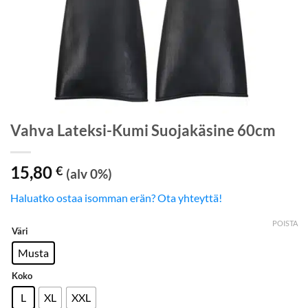
Vahva Lateksi-Kumi Suojakäsine 60cm
15,80
€
(alv 0%)
Haluatko ostaa isomman erän? Ota yhteyttä!
POISTA
Väri
Musta
Koko
L
XL
XXL