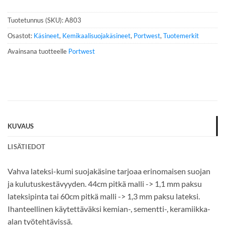
n
n
Tuotetunnus (SKU):
A803
u
m
Osastot:
Käsineet
,
Kemikaalisuojakäsineet
,
Portwest
,
Tuotemerkit
e
Avainsana tuotteelle
Portwest
r
o
*
KUVAUS
LISÄTIEDOT
Vahva lateksi-kumi suojakäsine tarjoaa erinomaisen suojan
ja kulutuskestävyyden. 44cm pitkä malli -> 1,1 mm paksu
lateksipinta tai 60cm pitkä malli -> 1,3 mm paksu lateksi.
Ihanteellinen käytettäväksi kemian-, sementti-, keramiikka-
alan työtehtävissä.