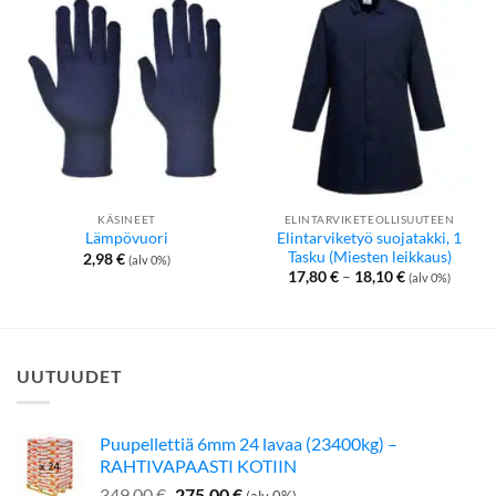
KÄSINEET
ELINTARVIKETEOLLISUUTEEN
Elintarviketyö suojatakki, 1
Lämpövuori
Tasku (Miesten leikkaus)
2,98
€
(alv 0%)
Hintaluokka:
17,80
€
–
18,10
€
(alv 0%)
17,80 €
-
18,10 €
UUTUUDET
Puupellettiä 6mm 24 lavaa (23400kg) –
RAHTIVAPAASTI KOTIIN
Alkuperäinen
Nykyinen
349,00
€
275,00
€