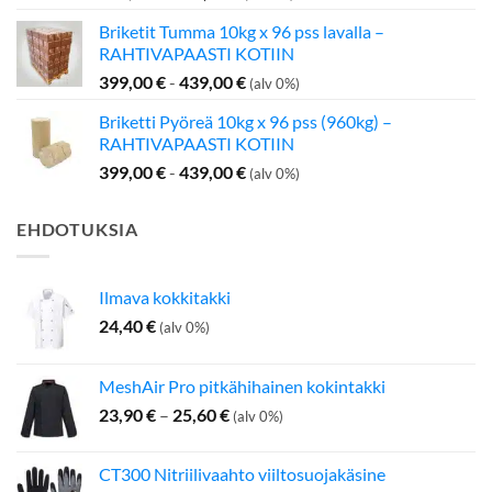
hinta
hinta
Briketit Tumma 10kg x 96 pss lavalla –
oli:
on:
RAHTIVAPAASTI KOTIIN
199,00 €.
142,50 €.
399,00
€
-
439,00
€
(alv 0%)
Briketti Pyöreä 10kg x 96 pss (960kg) –
RAHTIVAPAASTI KOTIIN
399,00
€
-
439,00
€
(alv 0%)
EHDOTUKSIA
Ilmava kokkitakki
24,40
€
(alv 0%)
MeshAir Pro pitkähihainen kokintakki
Hintaluokka:
23,90
€
–
25,60
€
(alv 0%)
23,90 €
-
CT300 Nitriilivaahto viiltosuojakäsine
25,60 €