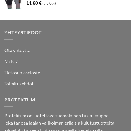
11,80
€
(alv 0%)
YHTEYSTIEDOT
Ota yhteyttä
Meistä
Tietosuojaseloste
Toimitusehdot
PROTEKTUM
Protektum on luotettava suomalainen tukkukauppa,
joka tarjoaa laajan valikoiman erilaisia kulutustuotteita
kilpailukykyiseen hintaan ja nopeilla toimituksilla.