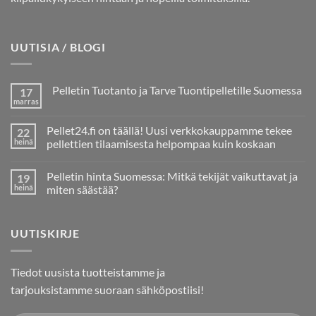
UUTISIA / BLOGI
Pelletin Tuotanto ja Tarve Tuontipelletille Suomessa
17
marras
Ei
kommentteja
artikkeliin
Pellet24.fi on täällä! Uusi verkkokauppamme tekee
22
Pelletin
Tuotanto
heinä
pellettien tilaamisesta helpompaa kuin koskaan
ja
Ei
Tarve
kommentteja
Tuontipelletille
Pelletin hinta Suomessa: Mitkä tekijät vaikuttavat ja
19
artikkeliin
Suomessa
Pellet24.fi
heinä
miten säästää?
on
täällä!
Ei
Uusi
kommentteja
verkkokauppamme
artikkeliin
UUTISKIRJE
tekee
Pelletin
pellettien
hinta
tilaamisesta
Suomessa:
helpompaa
Mitkä
kuin
tekijät
Tiedot uusista tuotteistamme ja
koskaan
vaikuttavat
ja
tarjouksistamme suoraan sähköpostiisi!
miten
säästää?