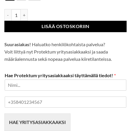
Vahva Lateksi-Kumi Suojakäsine 60cm määrä
LISÄÄ OSTOSKORIIN
Suurasiakas!
Haluatko henkilökohtaista palvelua?
Voit liittyä nyt Protektum yritysasiakkaaksi ja saada
määräalennusta sekä nopeaa palvelua kiiretilanteissa.
Hae Protektum yritysasiakkaaksi täyttämällä tiedot!
*
P
u
h
e
HAE YRITYSASIAKKAAKSI
l
i