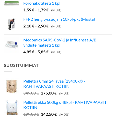
koronakotitesti 1 kpl
1,59
€
-
1,79
€
(alv 0%)
FFP2 hengityssuojain 10kpl/pkt (Musta)
2,10
€
-
2,90
€
(alv 0%)
Medomics SARS-CoV-2 ja Influenssa A/B
yhdistelmätesti 1 kpl
4,85
€
-
5,85
€
(alv 0%)
SUOSITUIMMAT
Pellettiä 8mm 24 lavaa (23400kg) -
RAHTIVAPAASTI KOTIIN
Alkuperäinen
Nykyinen
349,00
€
275,00
€
(alv 0%)
hinta
hinta
Pellettirekka 500kg x 48kpl - RAHTIVAPAASTI
oli:
on:
KOTIIN
349,00 €.
275,00 €.
Alkuperäinen
Nykyinen
199,00
€
142,50
€
(alv 0%)