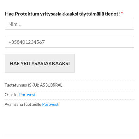
Hae Protektum yritysasiakkaaksi täyttämällä tiedot!
*
P
u
h
e
HAE YRITYSASIAKKAAKSI
l
i
n
n
Tuotetunnus (SKU):
A531BRRXL
u
m
Osasto:
Portwest
e
Avainsana tuotteelle
Portwest
r
o
*