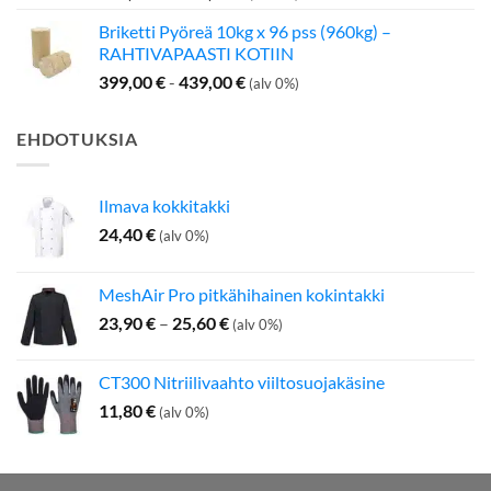
Briketti Pyöreä 10kg x 96 pss (960kg) –
RAHTIVAPAASTI KOTIIN
399,00
€
-
439,00
€
(alv 0%)
EHDOTUKSIA
Ilmava kokkitakki
24,40
€
(alv 0%)
MeshAir Pro pitkähihainen kokintakki
Hintaluokka:
23,90
€
–
25,60
€
(alv 0%)
23,90 €
-
CT300 Nitriilivaahto viiltosuojakäsine
25,60 €
11,80
€
(alv 0%)