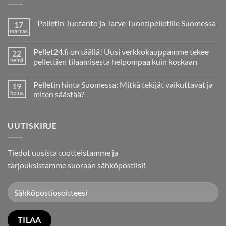
Pelletin Tuotanto ja Tarve Tuontipelletille Suomessa
17
marras
Ei
kommentteja
artikkeliin
Pellet24.fi on täällä! Uusi verkkokauppamme tekee
22
Pelletin
Tuotanto
heinä
pellettien tilaamisesta helpompaa kuin koskaan
ja
Ei
Tarve
kommentteja
Tuontipelletille
Pelletin hinta Suomessa: Mitkä tekijät vaikuttavat ja
19
artikkeliin
Suomessa
Pellet24.fi
heinä
miten säästää?
on
täällä!
Ei
Uusi
kommentteja
verkkokauppamme
artikkeliin
UUTISKIRJE
tekee
Pelletin
pellettien
hinta
tilaamisesta
Suomessa:
helpompaa
Mitkä
kuin
tekijät
Tiedot uusista tuotteistamme ja
koskaan
vaikuttavat
ja
tarjouksistamme suoraan sähköpostiisi!
miten
säästää?