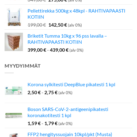
hinta
hinta
Pellettirekka 500kg x 48kpl - RAHTIVAPAASTI
oli:
on:
KOTIIN
349,00 €.
275,00 €.
Alkuperäinen
Nykyinen
199,00
€
142,50
€
(alv 0%)
hinta
hinta
Briketit Tumma 10kg x 96 pss lavalla –
oli:
on:
RAHTIVAPAASTI KOTIIN
199,00 €.
142,50 €.
399,00
€
-
439,00
€
(alv 0%)
MYYDYIMMÄT
Korona sylkitesti DeepBlue pikatesti 1 kpl
2,50
€
-
2,75
€
(alv 0%)
Boson SARS-CoV-2-antigeenipikatesti
koronakotitesti 1 kpl
1,59
€
-
1,79
€
(alv 0%)
FFP2 hengityssuojain 10kpl/pkt (Musta)