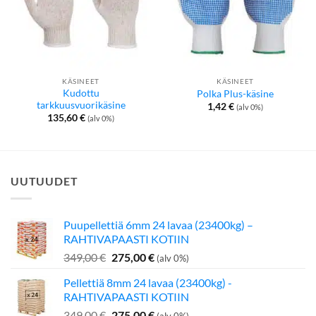
KÄSINEET
KÄSINEET
Kudottu
Polka Plus-käsine
tarkkuusvuorikäsine
1,42
€
(alv 0%)
135,60
€
(alv 0%)
UUTUUDET
Puupellettiä 6mm 24 lavaa (23400kg) –
RAHTIVAPAASTI KOTIIN
Alkuperäinen
Nykyinen
349,00
€
275,00
€
(alv 0%)
hinta
hinta
Pellettiä 8mm 24 lavaa (23400kg) -
oli:
on:
RAHTIVAPAASTI KOTIIN
349,00 €.
275,00 €.
Alkuperäinen
Nykyinen
349,00
€
275,00
€
(alv 0%)