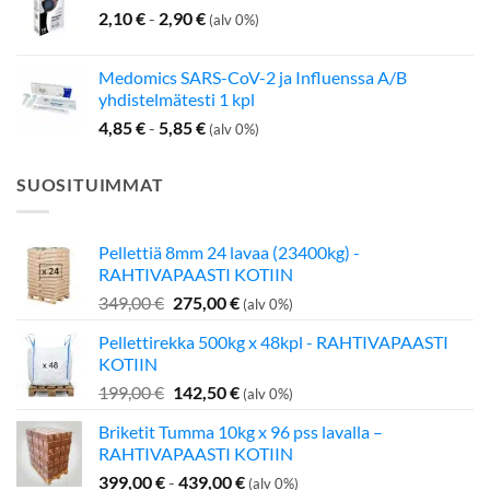
2,10
€
-
2,90
€
(alv 0%)
Medomics SARS-CoV-2 ja Influenssa A/B
yhdistelmätesti 1 kpl
4,85
€
-
5,85
€
(alv 0%)
SUOSITUIMMAT
Pellettiä 8mm 24 lavaa (23400kg) -
RAHTIVAPAASTI KOTIIN
Alkuperäinen
Nykyinen
349,00
€
275,00
€
(alv 0%)
hinta
hinta
Pellettirekka 500kg x 48kpl - RAHTIVAPAASTI
oli:
on:
KOTIIN
349,00 €.
275,00 €.
Alkuperäinen
Nykyinen
199,00
€
142,50
€
(alv 0%)
hinta
hinta
Briketit Tumma 10kg x 96 pss lavalla –
oli:
on:
RAHTIVAPAASTI KOTIIN
199,00 €.
142,50 €.
399,00
€
-
439,00
€
(alv 0%)