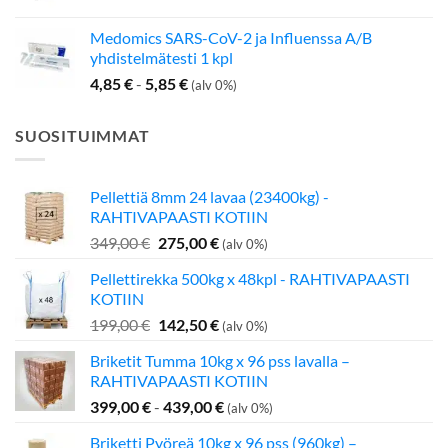
Medomics SARS-CoV-2 ja Influenssa A/B
yhdistelmätesti 1 kpl
4,85
€
-
5,85
€
(alv 0%)
SUOSITUIMMAT
Pellettiä 8mm 24 lavaa (23400kg) -
RAHTIVAPAASTI KOTIIN
Alkuperäinen
Nykyinen
349,00
€
275,00
€
(alv 0%)
hinta
hinta
Pellettirekka 500kg x 48kpl - RAHTIVAPAASTI
oli:
on:
KOTIIN
349,00 €.
275,00 €.
Alkuperäinen
Nykyinen
199,00
€
142,50
€
(alv 0%)
hinta
hinta
Briketit Tumma 10kg x 96 pss lavalla –
oli:
on:
RAHTIVAPAASTI KOTIIN
199,00 €.
142,50 €.
399,00
€
-
439,00
€
(alv 0%)
Briketti Pyöreä 10kg x 96 pss (960kg) –