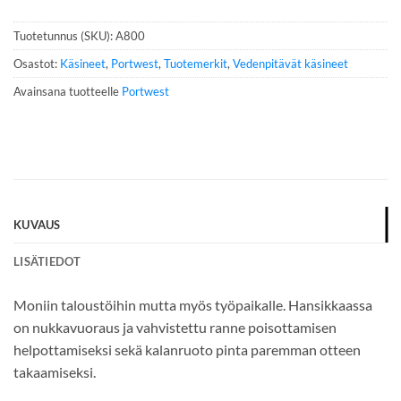
n
n
Tuotetunnus (SKU):
A800
u
m
Osastot:
Käsineet
,
Portwest
,
Tuotemerkit
,
Vedenpitävät käsineet
e
Avainsana tuotteelle
Portwest
r
o
*
KUVAUS
LISÄTIEDOT
Moniin taloustöihin mutta myös työpaikalle. Hansikkaassa
on nukkavuoraus ja vahvistettu ranne poisottamisen
helpottamiseksi sekä kalanruoto pinta paremman otteen
takaamiseksi.