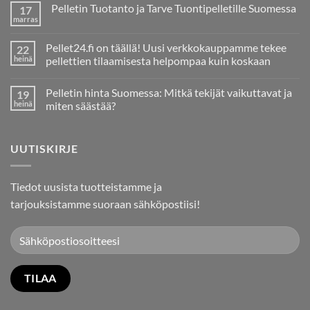
Pelletin Tuotanto ja Tarve Tuontipelletille Suomessa
17
marras
Ei
kommentteja
artikkeliin
Pellet24.fi on täällä! Uusi verkkokauppamme tekee
22
Pelletin
Tuotanto
heinä
pellettien tilaamisesta helpompaa kuin koskaan
ja
Ei
Tarve
kommentteja
Tuontipelletille
Pelletin hinta Suomessa: Mitkä tekijät vaikuttavat ja
19
artikkeliin
Suomessa
Pellet24.fi
heinä
miten säästää?
on
täällä!
Ei
Uusi
kommentteja
verkkokauppamme
artikkeliin
UUTISKIRJE
tekee
Pelletin
pellettien
hinta
tilaamisesta
Suomessa:
helpompaa
Mitkä
kuin
tekijät
Tiedot uusista tuotteistamme ja
koskaan
vaikuttavat
ja
tarjouksistamme suoraan sähköpostiisi!
miten
säästää?