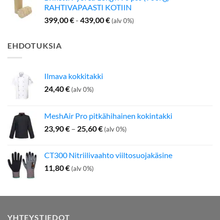
RAHTIVAPAASTI KOTIIN
399,00
€
-
439,00
€
(alv 0%)
EHDOTUKSIA
Ilmava kokkitakki
24,40
€
(alv 0%)
MeshAir Pro pitkähihainen kokintakki
Hintaluokka:
23,90
€
–
25,60
€
(alv 0%)
23,90 €
-
CT300 Nitriilivaahto viiltosuojakäsine
25,60 €
11,80
€
(alv 0%)
YHTEYSTIEDOT