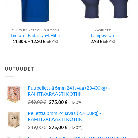
ELINTARVIKETEOLLISUUTEEN
KÄSINEET
Leipurin Paita, Lyhyt Hiha
Lämpövuori
Hintaluokka:
11,80
€
–
12,20
€
2,98
€
(alv 0%)
(alv 0%)
11,80 €
-
12,20 €
UUTUUDET
Puupellettiä 6mm 24 lavaa (23400kg) –
RAHTIVAPAASTI KOTIIN
Alkuperäinen
Nykyinen
349,00
€
275,00
€
(alv 0%)
hinta
hinta
Pellettiä 8mm 24 lavaa (23400kg) -
oli:
on:
RAHTIVAPAASTI KOTIIN
349,00 €.
275,00 €.
Alkuperäinen
Nykyinen
349,00
€
275,00
€
(alv 0%)
hinta
hinta