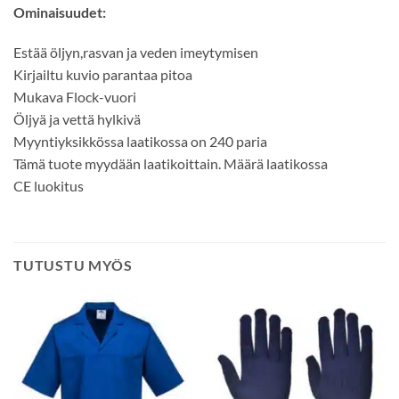
Ominaisuudet:
Estää öljyn,rasvan ja veden imeytymisen
Kirjailtu kuvio parantaa pitoa
Mukava Flock-vuori
Öljyä ja vettä hylkivä
Myyntiyksikkössa laatikossa on 240 paria
Tämä tuote myydään laatikoittain. Määrä laatikossa
CE luokitus
TUTUSTU MYÖS