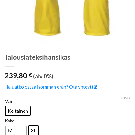
Talouslateksihansikas
239,80
€
(alv 0%)
Haluatko ostaa isomman erän? Ota yhteyttä!
POISTA
Väri
Keltainen
Koko
M
L
XL