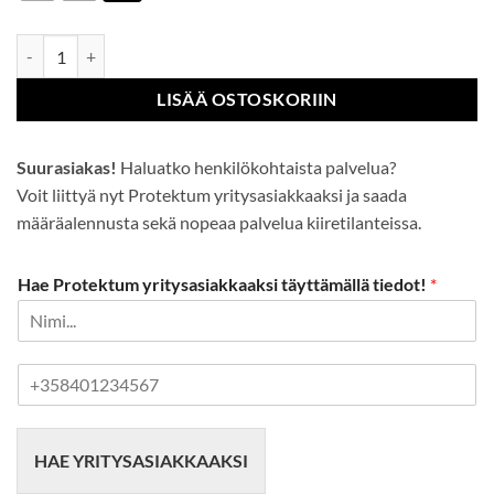
Talouslateksihansikas määrä
LISÄÄ OSTOSKORIIN
Suurasiakas!
Haluatko henkilökohtaista palvelua?
Voit liittyä nyt Protektum yritysasiakkaaksi ja saada
määräalennusta sekä nopeaa palvelua kiiretilanteissa.
Hae Protektum yritysasiakkaaksi täyttämällä tiedot!
*
P
u
h
e
HAE YRITYSASIAKKAAKSI
l
i