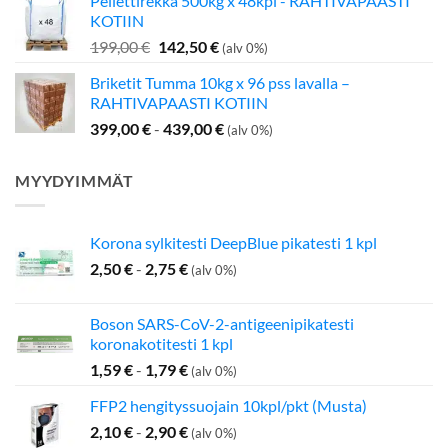
Pellettirekka 500kg x 48kpl - RAHTIVAPAASTI
oli:
on:
KOTIIN
349,00 €.
275,00 €.
Alkuperäinen
Nykyinen
199,00
€
142,50
€
(alv 0%)
hinta
hinta
Briketit Tumma 10kg x 96 pss lavalla –
oli:
on:
RAHTIVAPAASTI KOTIIN
199,00 €.
142,50 €.
399,00
€
-
439,00
€
(alv 0%)
MYYDYIMMÄT
Korona sylkitesti DeepBlue pikatesti 1 kpl
2,50
€
-
2,75
€
(alv 0%)
Boson SARS-CoV-2-antigeenipikatesti
koronakotitesti 1 kpl
1,59
€
-
1,79
€
(alv 0%)
FFP2 hengityssuojain 10kpl/pkt (Musta)
2,10
€
-
2,90
€
(alv 0%)