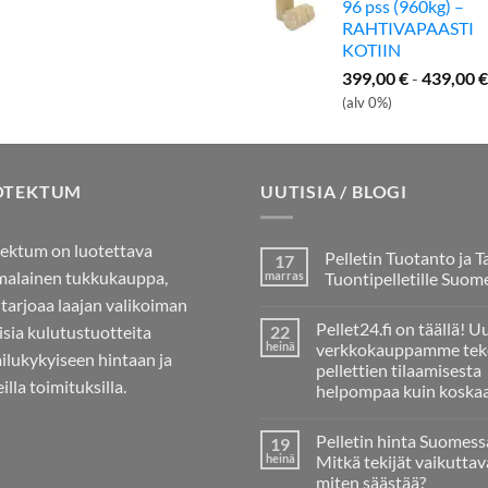
96 pss (960kg) –
RAHTIVAPAASTI
KOTIIN
399,00
€
-
439,00
€
(alv 0%)
OTEKTUM
UUTISIA / BLOGI
ektum on luotettava
Pelletin Tuotanto ja T
17
alainen tukkukauppa,
marras
Tuontipelletille Suom
 tarjoaa laajan valikoiman
Ei
kommentteja
Pellet24.fi on täällä! U
aisia kulutustuotteita
22
artikkeliin
Pelletin
heinä
verkkokauppamme tek
ailukykyiseen hintaan ja
Tuotanto
pellettien tilaamisesta
ja
illa toimituksilla.
Tarve
helpompaa kuin koska
Tuontipelletille
Ei
Suomessa
kommentteja
Pelletin hinta Suomess
19
artikkeliin
Pellet24.fi
heinä
Mitkä tekijät vaikuttav
on
miten säästää?
täällä!