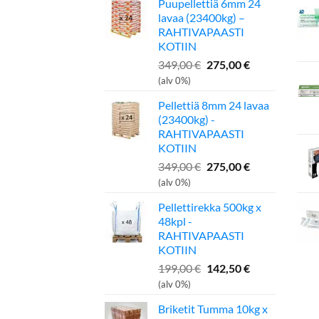
Puupellettiä 6mm 24
lavaa (23400kg) –
RAHTIVAPAASTI
KOTIIN
Alkuperäinen
Nykyinen
349,00
€
275,00
€
hinta
hinta
(alv 0%)
oli:
on:
Pellettiä 8mm 24 lavaa
349,00 €.
275,00 €.
(23400kg) -
RAHTIVAPAASTI
KOTIIN
Alkuperäinen
Nykyinen
349,00
€
275,00
€
hinta
hinta
(alv 0%)
oli:
on:
Pellettirekka 500kg x
349,00 €.
275,00 €.
48kpl -
RAHTIVAPAASTI
KOTIIN
Alkuperäinen
Nykyinen
199,00
€
142,50
€
hinta
hinta
(alv 0%)
oli:
on:
Briketit Tumma 10kg x
199,00 €.
142,50 €.