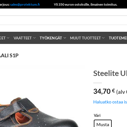
arjous:
sales@protektum.fi
Yli 350 euron ostoksille, ilmainen toimitus.
EET
VAATTEET
TYÖKENGÄT
MUUT TUOTTEET
TUOTEME
ALI S1P
Steelite U
34,70
€
(alv
Haluatko ostaa i
Väri
Musta