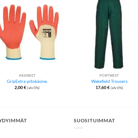
KÄSINEET
PORTWEST
GripExtra-pitokäsine.
Wakefield Trousers
2,00
€
17,60
€
(alv 0%)
(alv 0%)
YDYIMMÄT
SUOSITUIMMAT