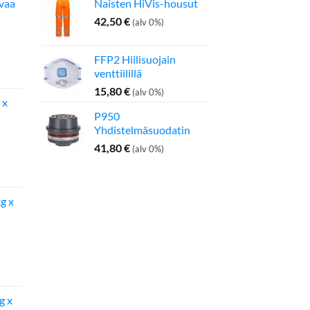
avaa
Naisten HiVis-housut
42,50
€
(alv 0%)
FFP2 Hiilisuojain
inen
Nykyinen
venttiilillä
hinta
on:
15,80
€
(alv 0%)
 x
275,00 €.
P950
Yhdistelmäsuodatin
41,80
€
(alv 0%)
inen
Nykyinen
hinta
on:
g x
142,50 €.
g x