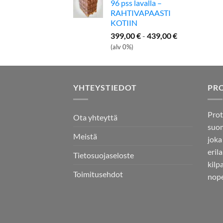
96 pss lavalla –
RAHTIVAPAASTI
KOTIIN
399,00
€
-
439,00
€
(alv 0%)
YHTEYSTIEDOT
PR
Prot
Ota yhteyttä
suom
Meistä
joka
eril
Tietosuojaseloste
kilp
Toimitusehdot
nope