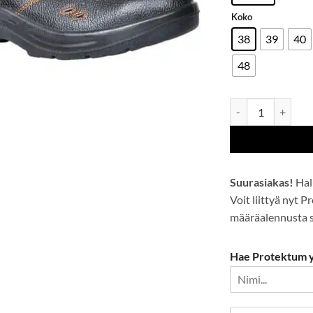
Koko
38
39
40
48
Steelite Ultra-sand
Suurasiakas!
Hal
Voit liittyä nyt 
määräalennusta se
Hae Protektum yr
P