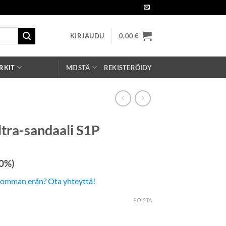
KIRJAUDU
0,00
€
RKIT
MEISTÄ
REKISTERÖIDY
ltra-sandaali S1P
 0%)
somman erän? Ota yhteyttä!
POISTA