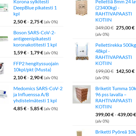
Korona sylkitesti
Pellettiä 8mm 24 l
DeepBlue pikatesti 1
(23400kg) -
kpl
RAHTIVAPAASTI
KOTIIN
2,50
€
-
2,75
€
(alv 0%)
Alkuperä
349,00
€
275,00
€
Boson SARS-CoV-2-
hinta
(alv 0%)
antigeenipikatesti
oli:
koronakotitesti 1 kpl
Pellettirekka 500kg
349,00 €.
48kpl -
1,59
€
-
1,79
€
(alv 0%)
RAHTIVAPAASTI
KOTIIN
FFP2 hengityssuojain
10kpl/pkt (Musta)
Alkuperä
199,00
€
142,50
€
hinta
2,10
€
-
2,90
€
(alv 0%)
(alv 0%)
oli:
Medomics SARS-CoV-2
Briketit Tumma 10k
199,00 €.
ja Influenssa A/B
96 pss lavalla –
yhdistelmätesti 1 kpl
RAHTIVAPAASTI
KOTIIN
4,85
€
-
5,85
€
(alv 0%)
399,00
€
-
439,00
€
(alv 0%)
Briketti Pyöreä 10k