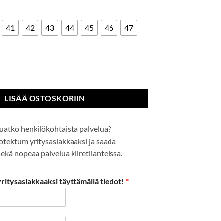
41
42
43
44
45
46
47
aali S1P määrä
LISÄÄ OSTOSKORIIN
uatko henkilökohtaista palvelua?
Protektum yritysasiakkaaksi ja saada
kä nopeaa palvelua kiiretilanteissa.
itysasiakkaaksi täyttämällä tiedot!
*