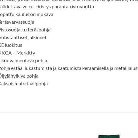
äädettävä velco-kiristys parantaa istuvuutta
opattu kaulus on mukava
eräsvarvassuoja
istosuojattu teräspohja
ntistaattiset jalkineet
E luokitus
UKCA – Merkitty
skunvaimentava pohja.
ohja estää liukastumista ja kaatumista keraamisella ja metallialus
ljyjähylkivä pohja
aksoismateriaalipohja