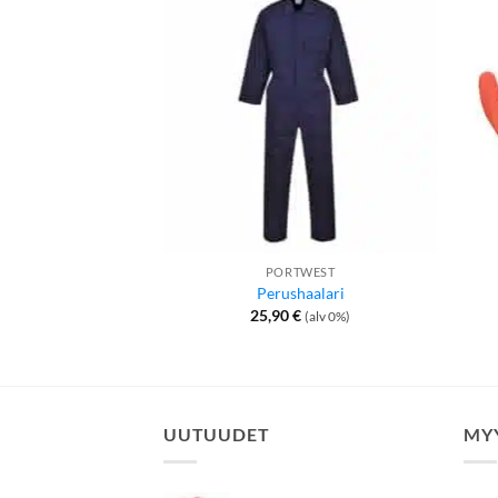
PORTWEST
Perushaalari
25,90
€
(alv 0%)
UUTUUDET
MY