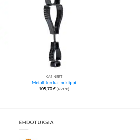
KÄSINEET
PORTW
Metalliton käsineklippi
Preston-
105,70
€
15,00
€
(alv 0%)
EHDOTUKSIA