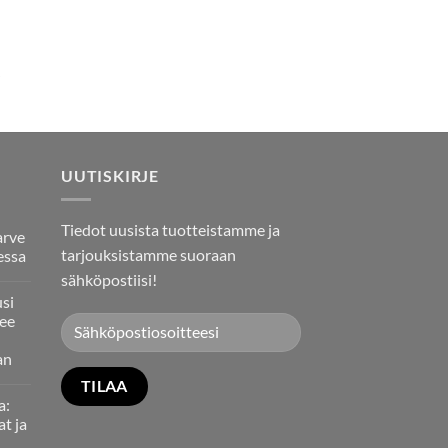
UUTISKIRJE
Tiedot uusista tuotteistamme ja
arve
tarjouksistamme suoraan
essa
sähköpostiisi!
usi
ee
an
a:
at ja