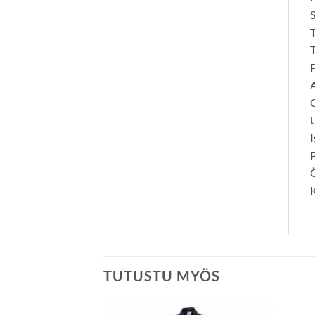
S
T
T
P
A
C
I
P
Ö
K
TUTUSTU MYÖS