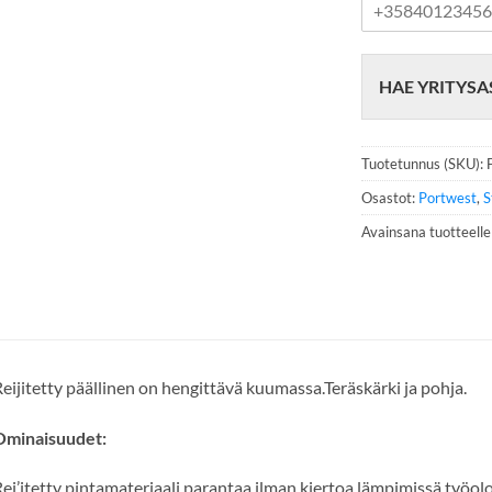
u
h
e
HAE YRITYSA
l
i
n
n
Tuotetunnus (SKU):
u
m
Osastot:
Portwest
,
S
e
Avainsana tuotteell
r
o
*
eijitetty päällinen on hengittävä kuumassa.Teräskärki ja pohja.
Ominaisuudet:
ei’itetty pintamateriaali parantaa ilman kiertoa lämpimissä työol