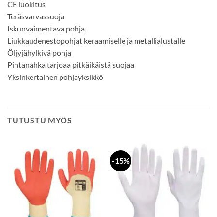
CE luokitus
Teräsvarvassuoja
Iskunvaimentava pohja.
Liukkaudenestopohjat keraamiselle ja metallialustalle
Öljyjähylkivä pohja
Pintanahka tarjoaa pitkäikäistä suojaa
Yksinkertainen pohjayksikkö
TUTUSTU MYÖS
-15%