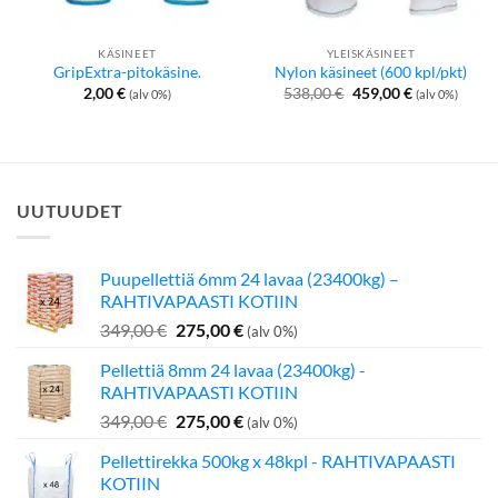
KÄSINEET
YLEISKÄSINEET
GripExtra-pitokäsine.
Nylon käsineet (600 kpl/pkt)
Alkuperäinen
Nykyinen
2,00
€
538,00
€
459,00
€
(alv 0%)
(alv 0%)
hinta
hinta
oli:
on:
538,00 €.
459,00 €.
UUTUUDET
Puupellettiä 6mm 24 lavaa (23400kg) –
RAHTIVAPAASTI KOTIIN
Alkuperäinen
Nykyinen
349,00
€
275,00
€
(alv 0%)
hinta
hinta
Pellettiä 8mm 24 lavaa (23400kg) -
oli:
on:
RAHTIVAPAASTI KOTIIN
349,00 €.
275,00 €.
Alkuperäinen
Nykyinen
349,00
€
275,00
€
(alv 0%)
hinta
hinta
Pellettirekka 500kg x 48kpl - RAHTIVAPAASTI
oli:
on:
KOTIIN
349,00 €.
275,00 €.