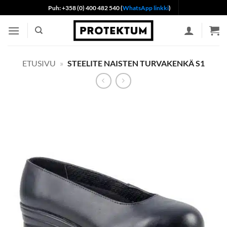
Skip
Puh: +358 (0) 400 482 540 (
WhatsApp linkki
)
to
content
ETUSIVU
»
STEELITE NAISTEN TURVAKENKÄ S1