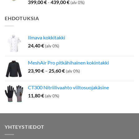
399,00
€
-
439,00
€
(alv 0%)
EHDOTUKSIA
Ilmava kokkitakki
24,40
€
(alv 0%)
MeshAir Pro pitkähihainen kokintakki
Hintaluokka:
23,90
€
–
25,60
€
(alv 0%)
23,90 €
-
CT300 Nitriilivaahto viiltosuojakäsine
25,60 €
11,80
€
(alv 0%)
YHTEYSTIEDOT