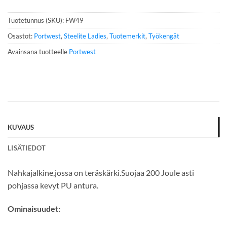
n
n
Tuotetunnus (SKU):
FW49
u
m
Osastot:
Portwest
,
Steelite Ladies
,
Tuotemerkit
,
Työkengät
e
Avainsana tuotteelle
Portwest
r
o
*
KUVAUS
LISÄTIEDOT
Nahkajalkine,jossa on teräskärki.Suojaa 200 Joule asti
pohjassa kevyt PU antura.
Ominaisuudet: