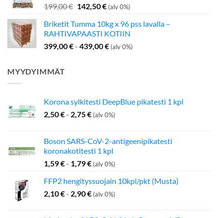
Alkuperäinen
Nykyinen
199,00
€
142,50
€
(alv 0%)
hinta
hinta
Briketit Tumma 10kg x 96 pss lavalla –
oli:
on:
RAHTIVAPAASTI KOTIIN
199,00 €.
142,50 €.
399,00
€
-
439,00
€
(alv 0%)
MYYDYIMMÄT
Korona sylkitesti DeepBlue pikatesti 1 kpl
2,50
€
-
2,75
€
(alv 0%)
Boson SARS-CoV-2-antigeenipikatesti
koronakotitesti 1 kpl
1,59
€
-
1,79
€
(alv 0%)
FFP2 hengityssuojain 10kpl/pkt (Musta)
2,10
€
-
2,90
€
(alv 0%)