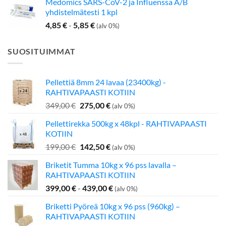
Medomics SARS-CoV-2 ja Influenssa A/B
yhdistelmätesti 1 kpl
4,85
€
-
5,85
€
(alv 0%)
SUOSITUIMMAT
Pellettiä 8mm 24 lavaa (23400kg) -
RAHTIVAPAASTI KOTIIN
Alkuperäinen
Nykyinen
349,00
€
275,00
€
(alv 0%)
hinta
hinta
Pellettirekka 500kg x 48kpl - RAHTIVAPAASTI
oli:
on:
KOTIIN
349,00 €.
275,00 €.
Alkuperäinen
Nykyinen
199,00
€
142,50
€
(alv 0%)
hinta
hinta
Briketit Tumma 10kg x 96 pss lavalla –
oli:
on:
RAHTIVAPAASTI KOTIIN
199,00 €.
142,50 €.
399,00
€
-
439,00
€
(alv 0%)
Briketti Pyöreä 10kg x 96 pss (960kg) –
RAHTIVAPAASTI KOTIIN