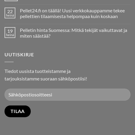
kommentteja
artikkeliin
Pellet24.fi on täällä! Uusi verkkokauppamme tekee
22
Pelletin
Tuotanto
heinä
pellettien tilaamisesta helpompaa kuin koskaan
ja
Ei
Tarve
kommentteja
Tuontipelletille
Pelletin hinta Suomessa: Mitkä tekijät vaikuttavat ja
19
artikkeliin
Suomessa
Pellet24.fi
heinä
miten säästää?
on
täällä!
Ei
Uusi
kommentteja
verkkokauppamme
artikkeliin
UUTISKIRJE
tekee
Pelletin
pellettien
hinta
tilaamisesta
Suomessa:
helpompaa
Mitkä
kuin
tekijät
Tiedot uusista tuotteistamme ja
koskaan
vaikuttavat
ja
tarjouksistamme suoraan sähköpostiisi!
miten
säästää?