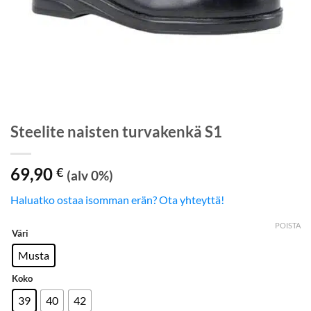
Steelite naisten turvakenkä S1
69,90
€
(alv 0%)
Haluatko ostaa isomman erän? Ota yhteyttä!
POISTA
Väri
Musta
Koko
39
40
42