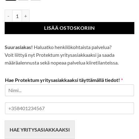
Steelite naisten turvakenkä S1 määrä
LISÄÄ OSTOSKORIIN
Suurasiakas!
Haluatko henkilökohtaista palvelua?
Voit liittyä nyt Protektum yritysasiakkaaksi ja saada
määräalennusta sekä nopeaa palvelua kiiretilanteissa.
Hae Protektum yritysasiakkaaksi täyttämällä tiedot!
*
P
u
h
e
HAE YRITYSASIAKKAAKSI
l
i