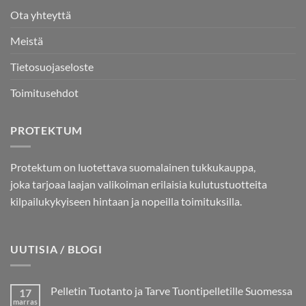
Ota yhteyttä
Meistä
Tietosuojaseloste
Toimitusehdot
PROTEKTUM
Protektum on luotettava suomalainen tukkukauppa,
joka tarjoaa laajan valikoiman erilaisia kulutustuotteita
kilpailukykyiseen hintaan ja nopeilla toimituksilla.
UUTISIA / BLOGI
Pelletin Tuotanto ja Tarve Tuontipelletille Suomessa
17
marras
Ei