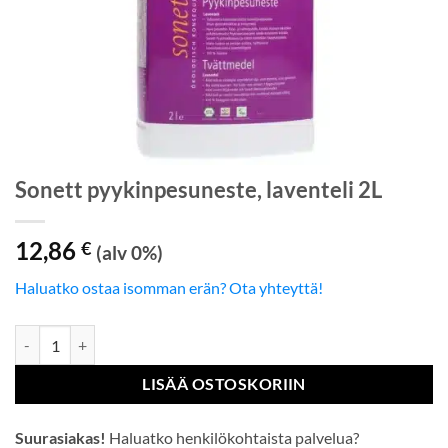
Sonett pyykinpesuneste, laventeli 2L
12,86
€
(alv 0%)
Haluatko ostaa isomman erän? Ota yhteyttä!
Sonett pyykinpesuneste, laventeli 2L määrä
LISÄÄ OSTOSKORIIN
Suurasiakas!
Haluatko henkilökohtaista palvelua?