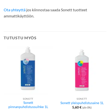
Ota yhteyttä
jos kiinnostaa saada Sonett tuotteet
ammattikäyttöön.
TUTUSTU MYÖS
SONETT
SONETT
Sonett
Sonett yleispuhdistusaine 1L
pinnanpuhdistussuihke 1L
5,60
€
(alv 0%)