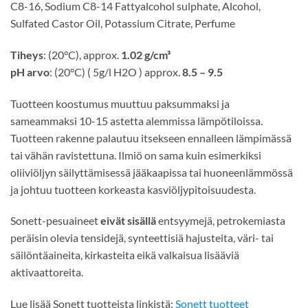
C8-16, Sodium C8-14 Fattyalcohol sulphate, Alcohol,
Sulfated Castor Oil, Potassium Citrate, Perfume
Tiheys
: (20°C), approx.
1.02 g/cm³
pH arvo
: (20°C) ( 5g/l H2O ) approx.
8.5 – 9.5
Tuotteen koostumus muuttuu paksummaksi ja
sameammaksi 10-15 astetta alemmissa lämpötiloissa.
Tuotteen rakenne palautuu itsekseen ennalleen lämpimässä
tai vähän ravistettuna. Ilmiö on sama kuin esimerkiksi
oliiviöljyn säilyttämisessä jääkaapissa tai huoneenlämmössä
ja johtuu tuotteen korkeasta kasviöljypitoisuudesta.
Sonett-pesuaineet
eivät sisällä
entsyymejä, petrokemiasta
peräisin olevia tensidejä, synteettisiä hajusteita, väri- tai
säilöntäaineita, kirkasteita eikä valkaisua lisääviä
aktivaattoreita.
Lue lisää Sonett tuotteista linkistä:
Sonett tuotteet