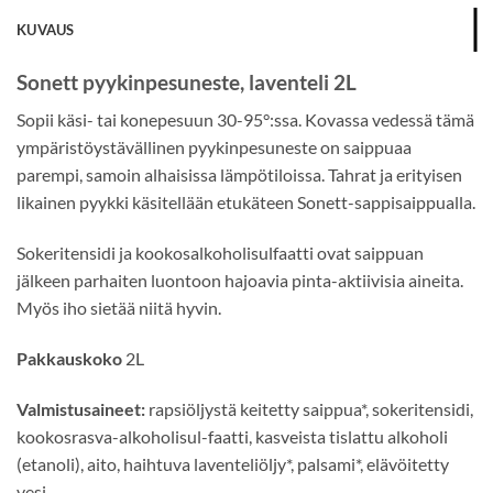
KUVAUS
Sonett pyykinpesuneste, laventeli 2L
Sopii käsi- tai konepesuun 30-95°:ssa. Kovassa vedessä tämä
ympäristöystävällinen pyykinpesuneste on saippuaa
parempi, samoin alhaisissa lämpötiloissa. Tahrat ja erityisen
likainen pyykki käsitellään etukäteen Sonett-sappisaippualla.
Sokeritensidi ja kookosalkoholisulfaatti ovat saippuan
jälkeen parhaiten luontoon hajoavia pinta-aktiivisia aineita.
Myös iho sietää niitä hyvin.
Pakkauskoko
2L
Valmistusaineet:
rapsiöljystä keitetty saippua
*
, sokeritensidi,
kookosrasva-alkoholisul-faatti, kasveista tislattu alkoholi
(etanoli), aito, haihtuva laventeliöljy
*
, palsami
*
, elävöitetty
vesi.