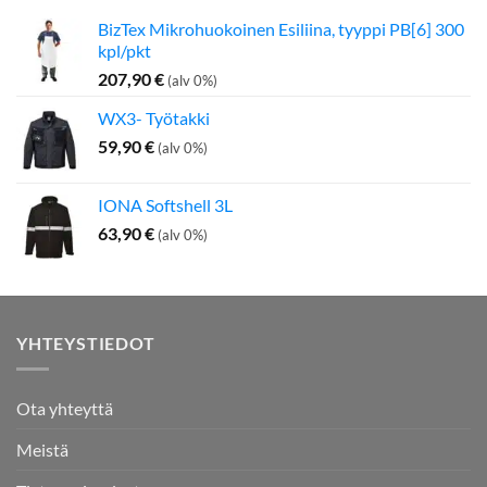
BizTex Mikrohuokoinen Esiliina, tyyppi PB[6] 300
kpl/pkt
207,90
€
(alv 0%)
WX3- Työtakki
59,90
€
(alv 0%)
IONA Softshell 3L
63,90
€
(alv 0%)
YHTEYSTIEDOT
Ota yhteyttä
Meistä