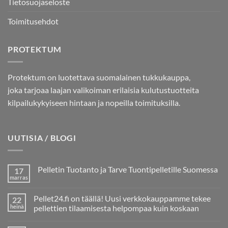
Tietosuojaseloste
Toimitusehdot
PROTEKTUM
Protektum on luotettava suomalainen tukkukauppa,
joka tarjoaa laajan valikoiman erilaisia kulutustuotteita
kilpailukykyiseen hintaan ja nopeilla toimituksilla.
UUTISIA / BLOGI
Pelletin Tuotanto ja Tarve Tuontipelletille Suomessa
17
marras
Ei
kommentteja
artikkeliin
Pellet24.fi on täällä! Uusi verkkokauppamme tekee
22
Pelletin
Tuotanto
heinä
pellettien tilaamisesta helpompaa kuin koskaan
ja
Ei
Tarve
kommentteja
Tuontipelletille