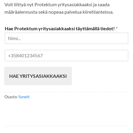
Voit liittyä nyt Protektum yritysasiakkaaksi ja saada
määräalennusta sekä nopeaa palvelua kiiretilanteissa.
Hae Protektum yritysasiakkaaksi täyttämällä tiedot!
*
P
u
h
e
HAE YRITYSASIAKKAAKSI
l
i
n
n
Osasto:
Sonett
u
m
e
r
o
*