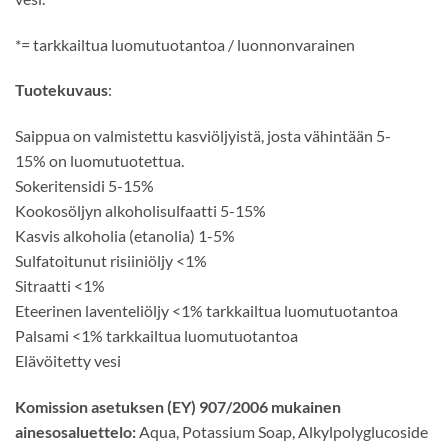
*
= tarkkailtua luomutuotantoa / luonnonvarainen
Tuotekuvaus
:
Saippua
on valmistettu
kasviöljyistä, josta vähintään
5-
15
% on luomutuotettua.
Sokeri
tensidi
5-15
%
Kookosöljyn
alkoholisulfaatti
5-15
%
Kasvis
alkoholia (etanolia
)
1-5
%
Sulfatoitunut
risiiniöljy
<
1%
Sitraatti
<
1%
Eteerinen
laventeli
öljy
<
1% tarkkailtua luomutuotantoa
Palsami
<
1% tarkkailtua luomutuotantoa
Elävöitetty vesi
Komission asetuksen (EY) 907/2006 mukainen
ainesosaluettelo:
Aqua, Potassium Soap, Alkylpolyglucoside