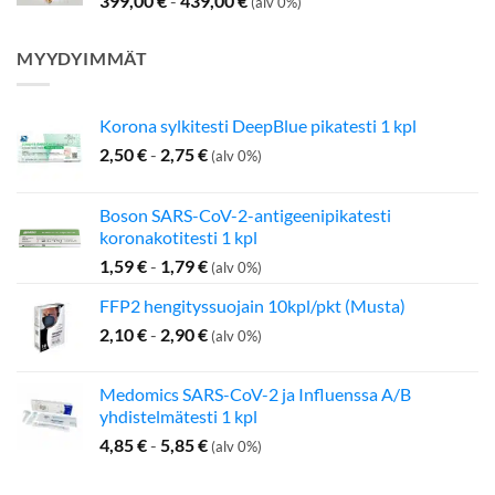
399,00
€
-
439,00
€
(alv 0%)
MYYDYIMMÄT
Korona sylkitesti DeepBlue pikatesti 1 kpl
2,50
€
-
2,75
€
(alv 0%)
Boson SARS-CoV-2-antigeenipikatesti
koronakotitesti 1 kpl
1,59
€
-
1,79
€
(alv 0%)
FFP2 hengityssuojain 10kpl/pkt (Musta)
2,10
€
-
2,90
€
(alv 0%)
Medomics SARS-CoV-2 ja Influenssa A/B
yhdistelmätesti 1 kpl
4,85
€
-
5,85
€
(alv 0%)