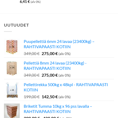
6,41
€
(alv 0%)
UUTUUDET
Puupellettiä 6mm 24 lavaa (23400kg) –
RAHTIVAPAASTI KOTIIN
Alkuperäinen
Nykyinen
349,00
€
275,00
€
(alv 0%)
hinta
hinta
Pellettiä 8mm 24 lavaa (23400kg) -
oli:
on:
RAHTIVAPAASTI KOTIIN
349,00 €.
275,00 €.
Alkuperäinen
Nykyinen
349,00
€
275,00
€
(alv 0%)
hinta
hinta
Pellettirekka 500kg x 48kpl - RAHTIVAPAASTI
oli:
on:
KOTIIN
349,00 €.
275,00 €.
Alkuperäinen
Nykyinen
199,00
€
142,50
€
(alv 0%)
hinta
hinta
Briketit Tumma 10kg x 96 pss lavalla –
oli:
on:
RAHTIVAPAASTI KOTIIN
199,00 €.
142,50 €.