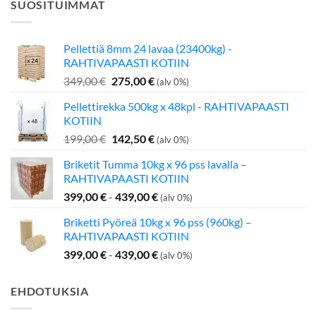
SUOSITUIMMAT
Pellettiä 8mm 24 lavaa (23400kg) -
RAHTIVAPAASTI KOTIIN
Alkuperäinen
Nykyinen
349,00
€
275,00
€
(alv 0%)
hinta
hinta
Pellettirekka 500kg x 48kpl - RAHTIVAPAASTI
oli:
on:
KOTIIN
349,00 €.
275,00 €.
Alkuperäinen
Nykyinen
199,00
€
142,50
€
(alv 0%)
hinta
hinta
Briketit Tumma 10kg x 96 pss lavalla –
oli:
on:
RAHTIVAPAASTI KOTIIN
199,00 €.
142,50 €.
399,00
€
-
439,00
€
(alv 0%)
Briketti Pyöreä 10kg x 96 pss (960kg) –
RAHTIVAPAASTI KOTIIN
399,00
€
-
439,00
€
(alv 0%)
EHDOTUKSIA