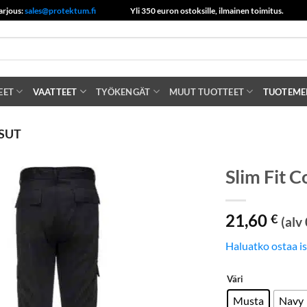
arjous:
sales@protektum.fi
Yli 350 euron ostoksille, ilmainen toimitus.
EET
VAATTEET
TYÖKENGÄT
MUUT TUOTTEET
TUOTEME
SUT
Slim Fit 
21,60
€
(alv
Haluatko ostaa i
Väri
Musta
Navy