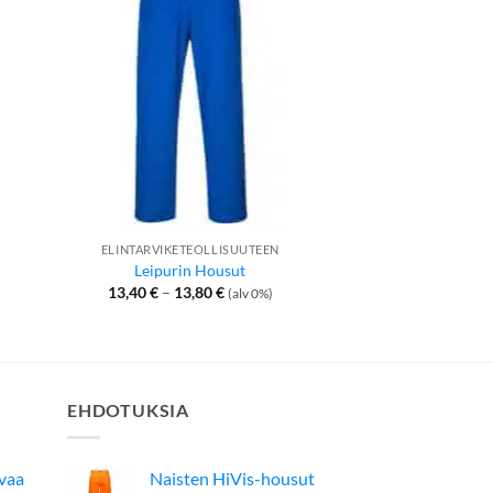
ELINTARVIKETEOLLISUUTEEN
ELINTARVIKETE
Leipurin Housut
Leipurin Paita
Hintaluokka:
13,40
€
–
13,80
€
11,80
€
–
12,
(alv 0%)
13,40 €
-
13,80 €
EHDOTUKSIA
avaa
Naisten HiVis-housut