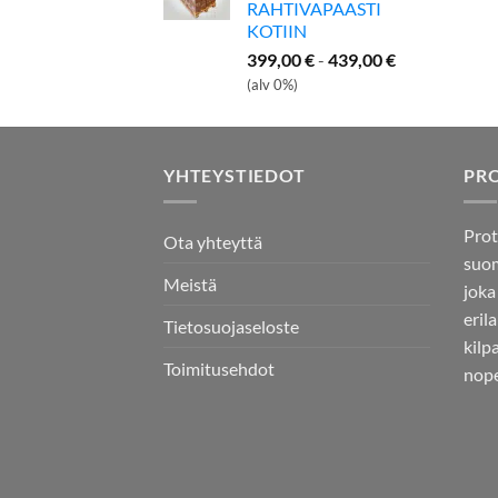
RAHTIVAPAASTI
KOTIIN
399,00
€
-
439,00
€
(alv 0%)
YHTEYSTIEDOT
PR
Prot
Ota yhteyttä
suom
Meistä
joka
eril
Tietosuojaseloste
kilp
Toimitusehdot
nope