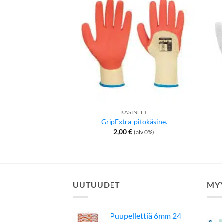
KÄSINEET
GripExtra-pitokäsine.
2,00
€
(alv 0%)
UUTUUDET
MY
Puupellettiä 6mm 24