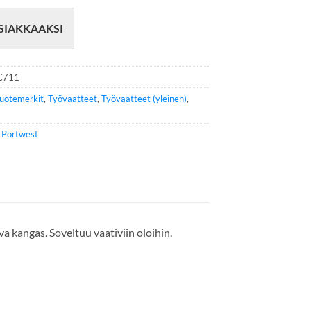
SIAKKAAKSI
C711
uotemerkit
,
Työvaatteet
,
Työvaatteet (yleinen)
,
e
Portwest
a kangas. Soveltuu vaativiin oloihin.