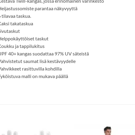
estävä Twill-kangas, jossa erinomainen värinkesto
eijastussomiste parantaa näkyvyyttä
 tilavaa taskua.
aksi takataskua
ivutaskut
elppokäyttöiset taskut
oukku ja tappilukitus
UPF 40+ kangas suodattaa 97% UV säteistä
ahvistetut saumat lisä kestävyydelle
ahvikkeet rasittuvilla kohdilla
yköistuva malli on mukava päällä