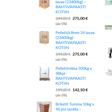
lavaa (23400kg) –
RAHTIVAPAASTI
KOTIIN
Alkuperäinen
Nykyinen
349,00
€
275,00
€
hinta
hinta
(alv 0%)
oli:
on:
Pellettiä 8mm 24 lavaa
349,00 €.
275,00 €.
(23400kg) -
RAHTIVAPAASTI
KOTIIN
Alkuperäinen
Nykyinen
349,00
€
275,00
€
hinta
hinta
(alv 0%)
oli:
on:
Pellettirekka 500kg x
349,00 €.
275,00 €.
48kpl -
RAHTIVAPAASTI
KOTIIN
Alkuperäinen
Nykyinen
199,00
€
142,50
€
hinta
hinta
(alv 0%)
oli:
on:
Briketit Tumma 10kg x
199,00 €.
142,50 €.
96 pss lavalla –