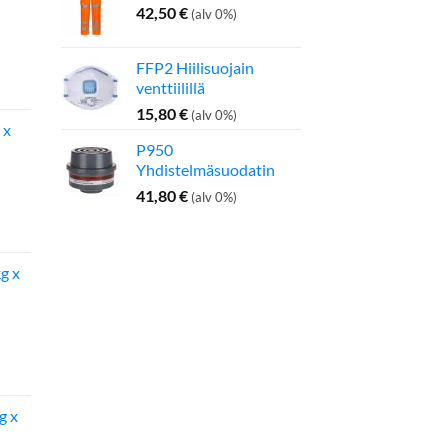
42,50
€
(alv 0%)
FFP2 Hiilisuojain
inen
Nykyinen
venttiilillä
hinta
on:
15,80
€
(alv 0%)
 x
275,00 €.
P950
Yhdistelmäsuodatin
41,80
€
(alv 0%)
inen
Nykyinen
hinta
on:
g x
142,50 €.
g x