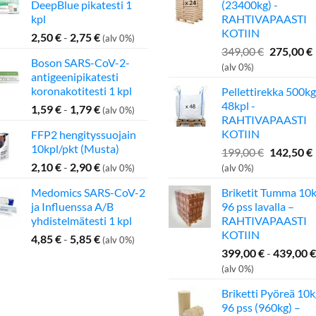
DeepBlue pikatesti 1
(23400kg) -
kpl
RAHTIVAPAASTI
KOTIIN
2,50
€
-
2,75
€
(alv 0%)
Alkuperä
349,00
€
275,00
€
Boson SARS-CoV-2-
hinta
(alv 0%)
antigeenipikatesti
oli:
koronakotitesti 1 kpl
Pellettirekka 500kg
349,00 €.
48kpl -
1,59
€
-
1,79
€
(alv 0%)
RAHTIVAPAASTI
KOTIIN
FFP2 hengityssuojain
10kpl/pkt (Musta)
Alkuperä
199,00
€
142,50
€
hinta
2,10
€
-
2,90
€
(alv 0%)
(alv 0%)
oli:
Medomics SARS-CoV-2
Briketit Tumma 10k
199,00 €.
ja Influenssa A/B
96 pss lavalla –
yhdistelmätesti 1 kpl
RAHTIVAPAASTI
KOTIIN
4,85
€
-
5,85
€
(alv 0%)
399,00
€
-
439,00
€
(alv 0%)
Briketti Pyöreä 10k
96 pss (960kg) –