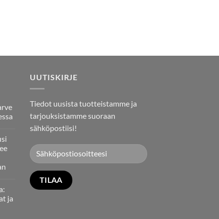
UUTISKIRJE
Tiedot uusista tuotteistamme ja
arve
tarjouksistamme suoraan
essa
sähköpostiisi!
usi
ee
an
a:
at ja