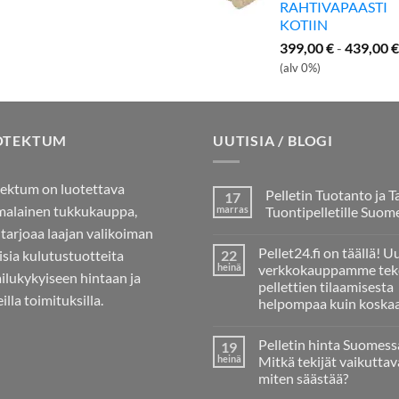
RAHTIVAPAASTI
KOTIIN
399,00
€
-
439,00
€
(alv 0%)
OTEKTUM
UUTISIA / BLOGI
ektum on luotettava
Pelletin Tuotanto ja T
17
alainen tukkukauppa,
marras
Tuontipelletille Suom
 tarjoaa laajan valikoiman
Ei
kommentteja
Pellet24.fi on täällä! U
aisia kulutustuotteita
22
artikkeliin
Pelletin
heinä
verkkokauppamme tek
ailukykyiseen hintaan ja
Tuotanto
pellettien tilaamisesta
ja
illa toimituksilla.
Tarve
helpompaa kuin koska
Tuontipelletille
Ei
Suomessa
kommentteja
Pelletin hinta Suomess
19
artikkeliin
Pellet24.fi
heinä
Mitkä tekijät vaikuttav
on
miten säästää?
täällä!
Uusi
Ei