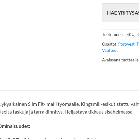
h
e
HAE YRITYSA
l
i
n
n
Tuotetunnus (SKU):
u
m
Osastot:
Portwest
,
T
e
Vaatteet
r
Avainsana tuotteell
o
*
ykyaikainen Slim Fit- malli työmaalle. Kingsmill-esikutistettu vahv
seita taskuja ja tarrakiinnitys. Heijastava tikkaus sisähelmassa.
Ominaisuudet: