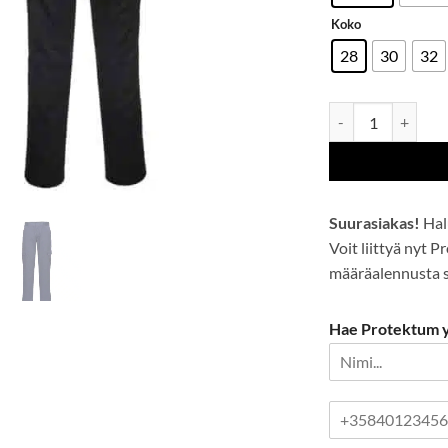
Koko
28
30
32
Slim Fit Combat-h
Suurasiakas!
Hal
Voit liittyä nyt 
määräalennusta se
Hae Protektum yr
P
u