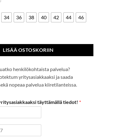
34
36
38
40
42
44
46
ousut määrä
LISÄÄ OSTOSKORIIN
uatko henkilökohtaista palvelua?
Protektum yritysasiakkaaksi ja saada
kä nopeaa palvelua kiiretilanteissa.
itysasiakkaaksi täyttämällä tiedot!
*