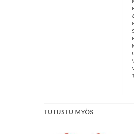
K
H
6
K
S
H
K
V
V
T
TUTUSTU MYÖS