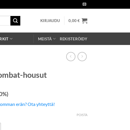
KIRJAUDU
0,00
€
RKIT
MEISTÄ
REKISTERÖIDY
Combat-housut
 0%)
somman erän? Ota yhteyttä!
POISTA