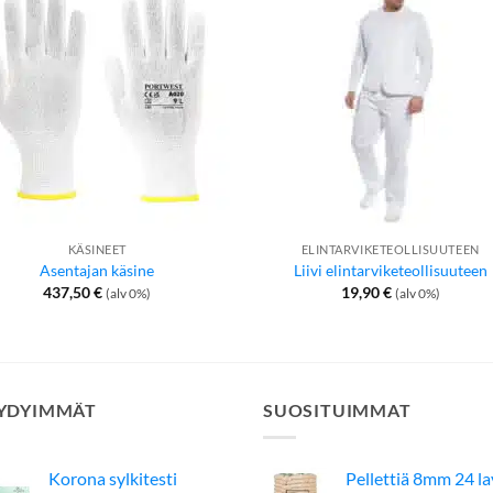
KÄSINEET
ELINTARVIKETEOLLISUUTEEN
Asentajan käsine
Liivi elintarviketeollisuuteen
437,50
€
19,90
€
(alv 0%)
(alv 0%)
YDYIMMÄT
SUOSITUIMMAT
Korona sylkitesti
Pellettiä 8mm 24 l