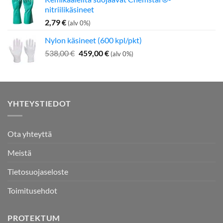
nitriilikäsineet
2,79
€
(alv 0%)
Nylon käsineet (600 kpl/pkt)
Alkuperäinen
Nykyinen
538,00
€
459,00
€
(alv 0%)
hinta
hinta
oli:
on:
538,00 €.
459,00 €.
YHTEYSTIEDOT
Ota yhteyttä
Meistä
Tietosuojaseloste
Toimitusehdot
PROTEKTUM