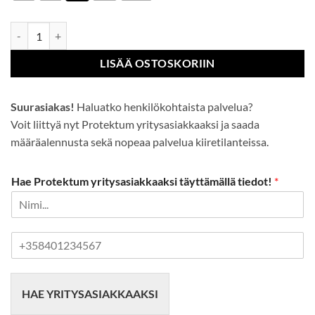
Sealtex Ultra-kaksisävytakki määrä
LISÄÄ OSTOSKORIIN
Suurasiakas!
Haluatko henkilökohtaista palvelua?
Voit liittyä nyt Protektum yritysasiakkaaksi ja saada
määräalennusta sekä nopeaa palvelua kiiretilanteissa.
Hae Protektum yritysasiakkaaksi täyttämällä tiedot!
*
P
u
h
e
HAE YRITYSASIAKKAAKSI
l
i