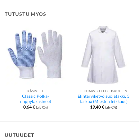
TUTUSTU MYÖS
KÄSINEET
ELINTARVIKETEOLLISUUTEEN
Classic Polka-
Elintarviketyö suojatakki, 3
näppyläkäsineet
Taskua (Miesten leikkaus)
0,64
€
19,40
€
(alv 0%)
(alv 0%)
UUTUUDET