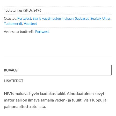
n
n
Tuotetunnus (SKU):
S496
u
m
Osastot:
Portwest
,
Sää ja vaatimusten mukaan
,
Sadeasut
,
Sealtex Ultra
,
e
Tuotemerkit
,
Vaatteet
r
Avainsana tuotteelle
Portwest
o
*
KUVAUS
LISÄTIEDOT
HiVis mukava hyvin laadukas takki. Ainutlaatuinen kevyt
materiaali on ilmava samalla veden- ja tuulitiivis. Huppu ja
painonapitettu etulista.