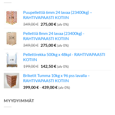
Puupellettiä 6mm 24 lavaa (23400kg) –
RAHTIVAPAASTI KOTIIN
Alkuperäinen
Nykyinen
349,00
€
275,00
€
(alv 0%)
hinta
hinta
Pellettiä 8mm 24 lavaa (23400kg) -
oli:
on:
RAHTIVAPAASTI KOTIIN
349,00 €.
275,00 €.
Alkuperäinen
Nykyinen
349,00
€
275,00
€
(alv 0%)
hinta
hinta
Pellettirekka 500kg x 48kpl - RAHTIVAPAASTI
oli:
on:
KOTIIN
349,00 €.
275,00 €.
Alkuperäinen
Nykyinen
199,00
€
142,50
€
(alv 0%)
hinta
hinta
Briketit Tumma 10kg x 96 pss lavalla –
oli:
on:
RAHTIVAPAASTI KOTIIN
199,00 €.
142,50 €.
399,00
€
-
439,00
€
(alv 0%)
MYYDYIMMÄT