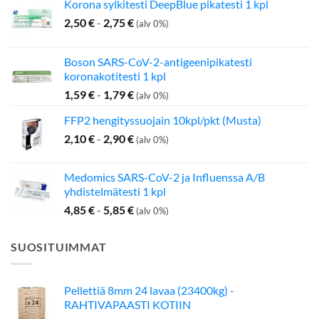
Korona sylkitesti DeepBlue pikatesti 1 kpl
2,50
€
-
2,75
€
(alv 0%)
Boson SARS-CoV-2-antigeenipikatesti
koronakotitesti 1 kpl
1,59
€
-
1,79
€
(alv 0%)
FFP2 hengityssuojain 10kpl/pkt (Musta)
2,10
€
-
2,90
€
(alv 0%)
Medomics SARS-CoV-2 ja Influenssa A/B
yhdistelmätesti 1 kpl
4,85
€
-
5,85
€
(alv 0%)
SUOSITUIMMAT
Pellettiä 8mm 24 lavaa (23400kg) -
RAHTIVAPAASTI KOTIIN