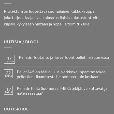
Protektum on luotettava suomalainen tukkukauppa,
joka tarjoaa laajan valikoiman erilaisia kulutustuotteita
kilpailukykyiseen hintaan ja nopeilla toimituksilla.
UUTISIA / BLOGI
Pelletin Tuotanto ja Tarve Tuontipelletille Suomessa
17
marras
Ei
kommentteja
artikkeliin
Pellet24.fi on täällä! Uusi verkkokauppamme tekee
22
Pelletin
Tuotanto
heinä
pellettien tilaamisesta helpompaa kuin koskaan
ja
Ei
Tarve
kommentteja
Tuontipelletille
Pelletin hinta Suomessa: Mitkä tekijät vaikuttavat ja
19
artikkeliin
Suomessa
Pellet24.fi
heinä
miten säästää?
on
täällä!
Ei
Uusi
kommentteja
verkkokauppamme
artikkeliin
UUTISKIRJE
tekee
Pelletin
pellettien
hinta