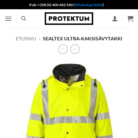
Skip
Puh: +358 (0) 400 482 540 (
WhatsApp linkki
)
to
content
ETUSIVU
»
SEALTEX ULTRA-KAKSISÄVYTAKKI