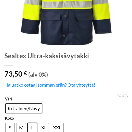
Sealtex Ultra-kaksisävytakki
73,50
€
(alv 0%)
Haluatko ostaa isomman erän? Ota yhteyttä!
POISTA
Väri
Keltainen/Navy
Koko
S
M
L
XL
XXL