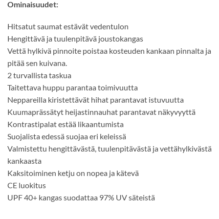
Ominaisuudet:
Hitsatut saumat estävät vedentulon
Hengittävä ja tuulenpitävä joustokangas
Vettä hylkivä pinnoite poistaa kosteuden kankaan pinnalta ja
pitää sen kuivana.
2 turvallista taskua
Taitettava huppu parantaa toimivuutta
Neppareilla kiristettävät hihat parantavat istuvuutta
Kuumaprässätyt heijastinnauhat parantavat näkyvyyttä
Kontrastipalat estää likaantumista
Suojalista edessä suojaa eri keleissä
Valmistettu hengittävästä, tuulenpitävästä ja vettähylkivästä
kankaasta
Kaksitoiminen ketju on nopea ja kätevä
CE luokitus
UPF 40+ kangas suodattaa 97% UV säteistä