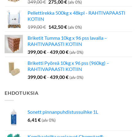
Alkuperäinen
Nykyinen
349,00
€
275,00
€
(alv 0%)
hinta
hinta
Pellettirekka 500kg x 48kpl - RAHTIVAPAASTI
oli:
on:
KOTIIN
349,00 €.
275,00 €.
Alkuperäinen
Nykyinen
199,00
€
142,50
€
(alv 0%)
hinta
hinta
Briketit Tumma 10kg x 96 pss lavalla –
oli:
on:
RAHTIVAPAASTI KOTIIN
199,00 €.
142,50 €.
399,00
€
-
439,00
€
(alv 0%)
Briketti Pyöreä 10kg x 96 pss (960kg) –
RAHTIVAPAASTI KOTIIN
399,00
€
-
439,00
€
(alv 0%)
EHDOTUKSIA
Sonett pinnanpuhdistussuihke 1L
6,41
€
(alv 0%)
Kemikaaleilta suojaavat Chemstar®-