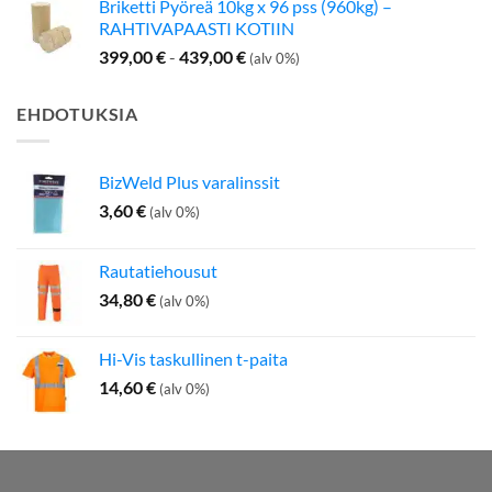
Briketti Pyöreä 10kg x 96 pss (960kg) –
RAHTIVAPAASTI KOTIIN
399,00
€
-
439,00
€
(alv 0%)
EHDOTUKSIA
BizWeld Plus varalinssit
3,60
€
(alv 0%)
Rautatiehousut
34,80
€
(alv 0%)
Hi-Vis taskullinen t-paita
14,60
€
(alv 0%)