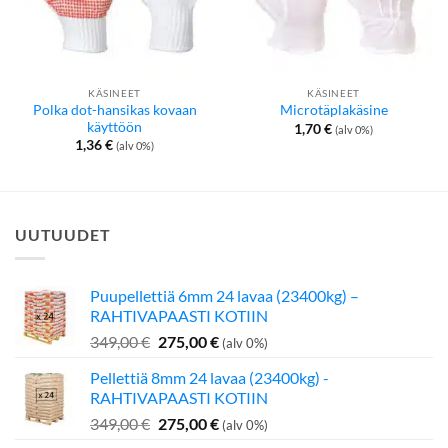
KÄSINEET
KÄSINEET
Polka dot-hansikas kovaan
Microtäplakäsine
käyttöön
1,70
€
(alv 0%)
1,36
€
(alv 0%)
UUTUUDET
Puupellettiä 6mm 24 lavaa (23400kg) –
RAHTIVAPAASTI KOTIIN
Alkuperäinen
Nykyinen
349,00
€
275,00
€
(alv 0%)
hinta
hinta
Pellettiä 8mm 24 lavaa (23400kg) -
oli:
on:
RAHTIVAPAASTI KOTIIN
349,00 €.
275,00 €.
Alkuperäinen
Nykyinen
349,00
€
275,00
€
(alv 0%)
hinta
hinta