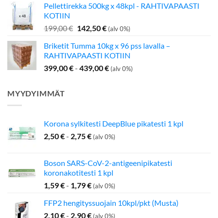
Pellettirekka 500kg x 48kpl - RAHTIVAPAASTI
oli:
on:
KOTIIN
349,00 €.
275,00 €.
Alkuperäinen
Nykyinen
199,00
€
142,50
€
(alv 0%)
hinta
hinta
Briketit Tumma 10kg x 96 pss lavalla –
oli:
on:
RAHTIVAPAASTI KOTIIN
199,00 €.
142,50 €.
399,00
€
-
439,00
€
(alv 0%)
MYYDYIMMÄT
Korona sylkitesti DeepBlue pikatesti 1 kpl
2,50
€
-
2,75
€
(alv 0%)
Boson SARS-CoV-2-antigeenipikatesti
koronakotitesti 1 kpl
1,59
€
-
1,79
€
(alv 0%)
FFP2 hengityssuojain 10kpl/pkt (Musta)
2,10
€
-
2,90
€
(alv 0%)