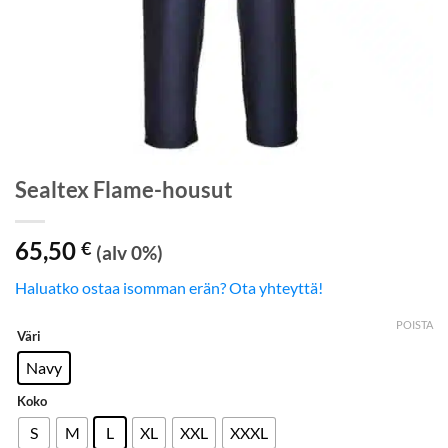
Sealtex Flame-housut
65,50
€
(alv 0%)
Haluatko ostaa isomman erän? Ota yhteyttä!
POISTA
Väri
Navy
Koko
S
M
L
XL
XXL
XXXL