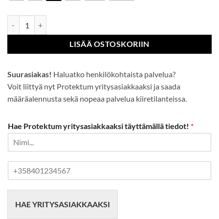
Sealtex Flame-housut määrä
LISÄÄ OSTOSKORIIN
Suurasiakas!
Haluatko henkilökohtaista palvelua?
Voit liittyä nyt Protektum yritysasiakkaaksi ja saada
määräalennusta sekä nopeaa palvelua kiiretilanteissa.
Hae Protektum yritysasiakkaaksi täyttämällä tiedot!
*
P
u
h
e
HAE YRITYSASIAKKAAKSI
l
i