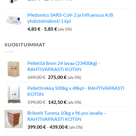
Medomics SARS-CoV-2 ja Influenssa A/B
yhdistelmätesti 1 kpl
4,85
€
-
5,85
€
(alv 0%)
SUOSITUIMMAT
Pellettiä 8mm 24 lavaa (23400kg) -
RAHTIVAPAASTI KOTIIN
Alkuperäinen
Nykyinen
349,00
€
275,00
€
(alv 0%)
hinta
hinta
Pellettirekka 500kg x 48kpl - RAHTIVAPAASTI
oli:
on:
KOTIIN
349,00 €.
275,00 €.
Alkuperäinen
Nykyinen
199,00
€
142,50
€
(alv 0%)
hinta
hinta
Briketit Tumma 10kg x 96 pss lavalla –
oli:
on:
RAHTIVAPAASTI KOTIIN
199,00 €.
142,50 €.
399,00
€
-
439,00
€
(alv 0%)