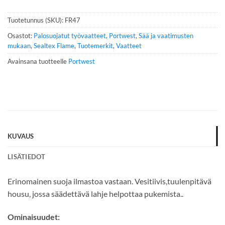
n
n
Tuotetunnus (SKU):
FR47
u
m
Osastot:
Palosuojatut työvaatteet
,
Portwest
,
Sää ja vaatimusten
e
mukaan
,
Sealtex Flame
,
Tuotemerkit
,
Vaatteet
r
Avainsana tuotteelle
Portwest
o
*
KUVAUS
LISÄTIEDOT
Erinomainen suoja ilmastoa vastaan. Vesitiivis,tuulenpitävä
housu, jossa säädettävä lahje helpottaa pukemista..
Ominaisuudet: