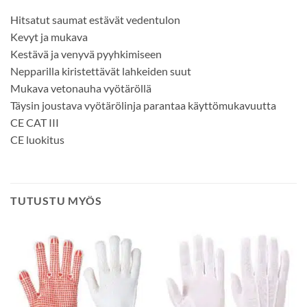
Hitsatut saumat estävät vedentulon
Kevyt ja mukava
Kestävä ja venyvä pyyhkimiseen
Nepparilla kiristettävät lahkeiden suut
Mukava vetonauha vyötäröllä
Täysin joustava vyötärölinja parantaa käyttömukavuutta
CE CAT III
CE luokitus
TUTUSTU MYÖS