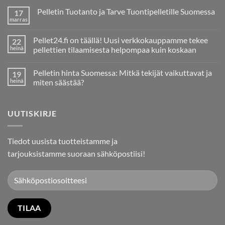
Pelletin Tuotanto ja Tarve Tuontipelletille Suomessa
17
marras
Ei
kommentteja
artikkeliin
Pellet24.fi on täällä! Uusi verkkokauppamme tekee
22
Pelletin
Tuotanto
heinä
pellettien tilaamisesta helpompaa kuin koskaan
ja
Ei
Tarve
kommentteja
Tuontipelletille
Pelletin hinta Suomessa: Mitkä tekijät vaikuttavat ja
19
artikkeliin
Suomessa
Pellet24.fi
heinä
miten säästää?
on
täällä!
Ei
Uusi
kommentteja
verkkokauppamme
artikkeliin
UUTISKIRJE
tekee
Pelletin
pellettien
hinta
tilaamisesta
Suomessa:
helpompaa
Mitkä
kuin
tekijät
Tiedot uusista tuotteistamme ja
koskaan
vaikuttavat
ja
tarjouksistamme suoraan sähköpostiisi!
miten
säästää?