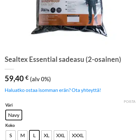
Sealtex Essential sadeasu (2-osainen)
59,40
€
(alv 0%)
Haluatko ostaa isomman erän? Ota yhteyttä!
POISTA
Väri
Navy
Koko
S
M
L
XL
XXL
XXXL