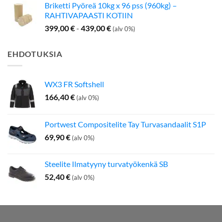
Briketti Pyöreä 10kg x 96 pss (960kg) –
RAHTIVAPAASTI KOTIIN
399,00
€
-
439,00
€
(alv 0%)
EHDOTUKSIA
WX3 FR Softshell
166,40
€
(alv 0%)
Portwest Compositelite Tay Turvasandaalit S1P
69,90
€
(alv 0%)
Steelite Ilmatyyny turvatyökenkä SB
52,40
€
(alv 0%)