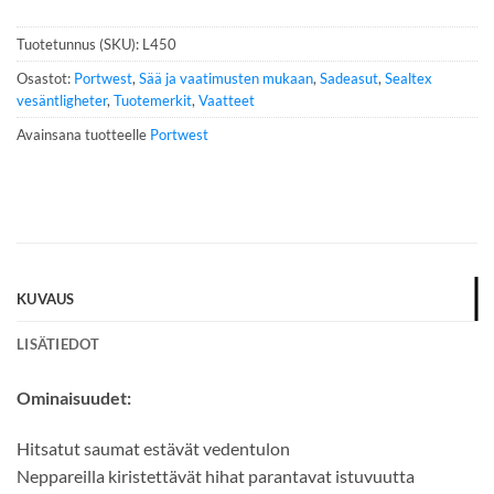
n
n
Tuotetunnus (SKU):
L450
u
m
Osastot:
Portwest
,
Sää ja vaatimusten mukaan
,
Sadeasut
,
Sealtex
e
vesäntligheter
,
Tuotemerkit
,
Vaatteet
r
Avainsana tuotteelle
Portwest
o
*
KUVAUS
LISÄTIEDOT
Ominaisuudet:
Hitsatut saumat estävät vedentulon
Neppareilla kiristettävät hihat parantavat istuvuutta