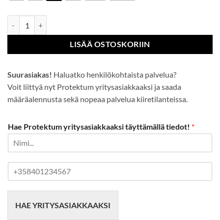
Sealtex Essential sadeasu (2-osainen) määrä
LISÄÄ OSTOSKORIIN
Suurasiakas!
Haluatko henkilökohtaista palvelua?
Voit liittyä nyt Protektum yritysasiakkaaksi ja saada
määräalennusta sekä nopeaa palvelua kiiretilanteissa.
Hae Protektum yritysasiakkaaksi täyttämällä tiedot!
*
P
u
h
e
HAE YRITYSASIAKKAAKSI
l
i