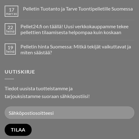
Pelletin Tuotanto ja Tarve Tuontipelletille Suomessa
17
marras
Ei
kommentteja
artikkeliin
Pellet24.fi on täällä! Uusi verkkokauppamme tekee
22
Pelletin
Tuotanto
heinä
pellettien tilaamisesta helpompaa kuin koskaan
ja
Ei
Tarve
kommentteja
Tuontipelletille
Pelletin hinta Suomessa: Mitkä tekijät vaikuttavat ja
19
artikkeliin
Suomessa
Pellet24.fi
heinä
miten säästää?
on
täällä!
Ei
Uusi
kommentteja
verkkokauppamme
artikkeliin
UUTISKIRJE
tekee
Pelletin
pellettien
hinta
tilaamisesta
Suomessa:
helpompaa
Mitkä
kuin
tekijät
Tiedot uusista tuotteistamme ja
koskaan
vaikuttavat
ja
tarjouksistamme suoraan sähköpostiisi!
miten
säästää?