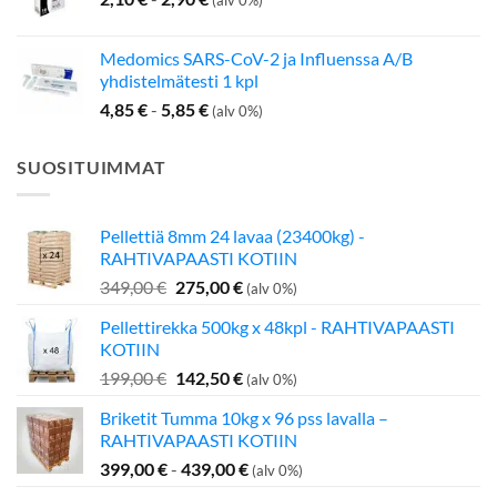
(alv 0%)
Medomics SARS-CoV-2 ja Influenssa A/B
yhdistelmätesti 1 kpl
4,85
€
-
5,85
€
(alv 0%)
SUOSITUIMMAT
Pellettiä 8mm 24 lavaa (23400kg) -
RAHTIVAPAASTI KOTIIN
Alkuperäinen
Nykyinen
349,00
€
275,00
€
(alv 0%)
hinta
hinta
Pellettirekka 500kg x 48kpl - RAHTIVAPAASTI
oli:
on:
KOTIIN
349,00 €.
275,00 €.
Alkuperäinen
Nykyinen
199,00
€
142,50
€
(alv 0%)
hinta
hinta
Briketit Tumma 10kg x 96 pss lavalla –
oli:
on:
RAHTIVAPAASTI KOTIIN
199,00 €.
142,50 €.
399,00
€
-
439,00
€
(alv 0%)