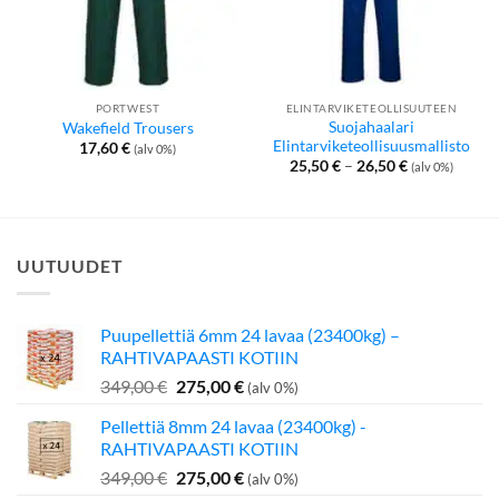
PORTWEST
ELINTARVIKETEOLLISUUTEEN
Suojahaalari
Wakefield Trousers
Elintarviketeollisuusmallisto
17,60
€
(alv 0%)
Hintaluokka:
25,50
€
–
26,50
€
(alv 0%)
25,50 €
-
26,50 €
UUTUUDET
Puupellettiä 6mm 24 lavaa (23400kg) –
RAHTIVAPAASTI KOTIIN
Alkuperäinen
Nykyinen
349,00
€
275,00
€
(alv 0%)
hinta
hinta
Pellettiä 8mm 24 lavaa (23400kg) -
oli:
on:
RAHTIVAPAASTI KOTIIN
349,00 €.
275,00 €.
Alkuperäinen
Nykyinen
349,00
€
275,00
€
(alv 0%)