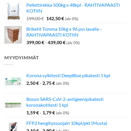
hinta
hinta
Pellettirekka 500kg x 48kpl - RAHTIVAPAASTI
oli:
on:
KOTIIN
349,00 €.
275,00 €.
Alkuperäinen
Nykyinen
199,00
€
142,50
€
(alv 0%)
hinta
hinta
Briketit Tumma 10kg x 96 pss lavalla –
oli:
on:
RAHTIVAPAASTI KOTIIN
199,00 €.
142,50 €.
399,00
€
-
439,00
€
(alv 0%)
MYYDYIMMÄT
Korona sylkitesti DeepBlue pikatesti 1 kpl
2,50
€
-
2,75
€
(alv 0%)
Boson SARS-CoV-2-antigeenipikatesti
koronakotitesti 1 kpl
1,59
€
-
1,79
€
(alv 0%)
FFP2 hengityssuojain 10kpl/pkt (Musta)
2,10
€
-
2,90
€