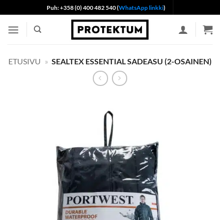
Skip
Puh: +358 (0) 400 482 540 (
WhatsApp linkki
)
to
content
ETUSIVU
»
SEALTEX ESSENTIAL SADEASU (2-OSAINEN)