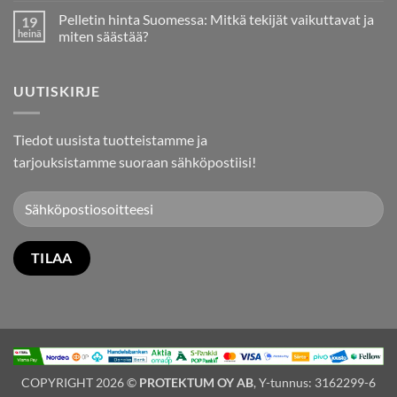
kommentteja
Tuontipelletille
Pelletin hinta Suomessa: Mitkä tekijät vaikuttavat ja
19
artikkeliin
Suomessa
Pellet24.fi
heinä
miten säästää?
on
täällä!
Ei
Uusi
kommentteja
verkkokauppamme
artikkeliin
UUTISKIRJE
tekee
Pelletin
pellettien
hinta
tilaamisesta
Suomessa:
helpompaa
Mitkä
kuin
tekijät
Tiedot uusista tuotteistamme ja
koskaan
vaikuttavat
ja
tarjouksistamme suoraan sähköpostiisi!
miten
säästää?
COPYRIGHT 2026 ©
PROTEKTUM OY AB
, Y-tunnus: 3162299-6