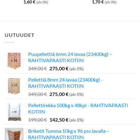
1,60
€
1,70
€
(alv 0%)
(alv 0%)
UUTUUDET
Puupellettiä 6mm 24 lavaa (23400kg) –
RAHTIVAPAASTI KOTIIN
Alkuperäinen
Nykyinen
349,00
€
275,00
€
(alv 0%)
hinta
hinta
Pellettiä 8mm 24 lavaa (23400kg) -
oli:
on:
RAHTIVAPAASTI KOTIIN
349,00 €.
275,00 €.
Alkuperäinen
Nykyinen
349,00
€
275,00
€
(alv 0%)
hinta
hinta
Pellettirekka 500kg x 48kpl - RAHTIVAPAASTI
oli:
on:
KOTIIN
349,00 €.
275,00 €.
Alkuperäinen
Nykyinen
199,00
€
142,50
€
(alv 0%)
hinta
hinta
Briketit Tumma 10kg x 96 pss lavalla –
oli:
on:
RAHTIVAPAASTI KOTIIN
199,00 €.
142,50 €.