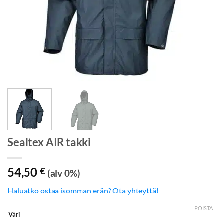
Sealtex AIR takki
54,50
€
(alv 0%)
Haluatko ostaa isomman erän? Ota yhteyttä!
POISTA
Väri