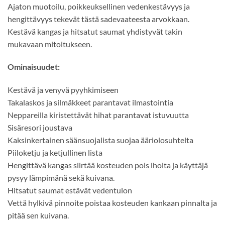
Ajaton muotoilu, poikkeuksellinen vedenkestävyys ja
hengittävyys tekevät tästä sadevaateesta arvokkaan.
Kestävä kangas ja hitsatut saumat yhdistyvät takin
mukavaan mitoitukseen.
Ominaisuudet:
Kestävä ja venyvä pyyhkimiseen
Takalaskos ja silmäkkeet parantavat ilmastointia
Neppareilla kiristettävät hihat parantavat istuvuutta
Sisäresori joustava
Kaksinkertainen säänsuojalista suojaa ääriolosuhtelta
Piiloketju ja ketjullinen lista
Hengittävä kangas siirtää kosteuden pois iholta ja käyttäjä
pysyy lämpimänä sekä kuivana.
Hitsatut saumat estävät vedentulon
Vettä hylkivä pinnoite poistaa kosteuden kankaan pinnalta ja
pitää sen kuivana.