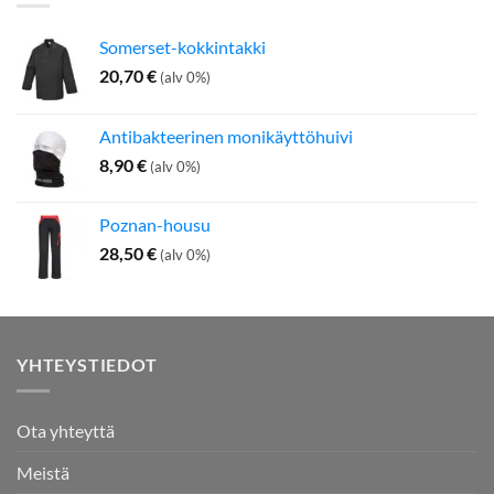
Somerset-kokkintakki
20,70
€
(alv 0%)
Antibakteerinen monikäyttöhuivi
8,90
€
(alv 0%)
Poznan-housu
28,50
€
(alv 0%)
YHTEYSTIEDOT
Ota yhteyttä
Meistä