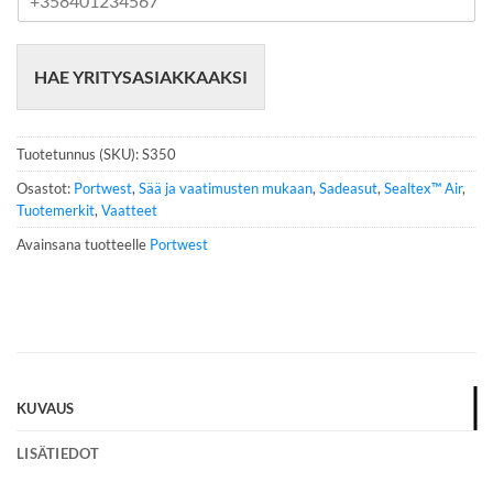
u
h
e
HAE YRITYSASIAKKAAKSI
l
i
n
n
Tuotetunnus (SKU):
S350
u
m
Osastot:
Portwest
,
Sää ja vaatimusten mukaan
,
Sadeasut
,
Sealtex™ Air
,
e
Tuotemerkit
,
Vaatteet
r
Avainsana tuotteelle
Portwest
o
*
KUVAUS
LISÄTIEDOT