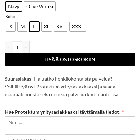
Navy
Olive Vihreä
Koko
S
M
L
XL
XXL
XXXL
Sealtex AIR takki määrä
LISÄÄ OSTOSKORIIN
Suurasiakas!
Haluatko henkilökohtaista palvelua?
Voit liittyä nyt Protektum yritysasiakkaaksi ja saada
määräalennusta sekä nopeaa palvelua kiiretilanteissa.
Hae Protektum yritysasiakkaaksi täyttämällä tiedot!
*
P