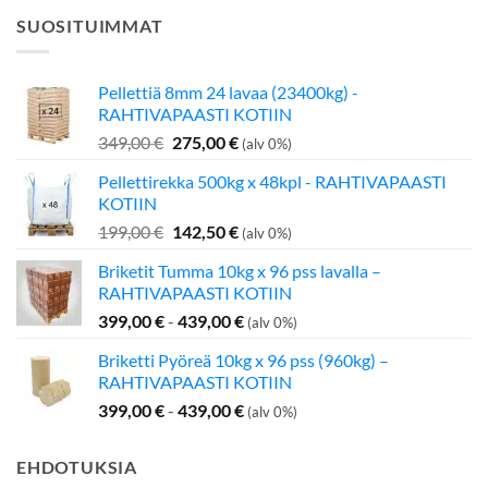
SUOSITUIMMAT
Pellettiä 8mm 24 lavaa (23400kg) -
RAHTIVAPAASTI KOTIIN
Alkuperäinen
Nykyinen
349,00
€
275,00
€
(alv 0%)
hinta
hinta
Pellettirekka 500kg x 48kpl - RAHTIVAPAASTI
oli:
on:
KOTIIN
349,00 €.
275,00 €.
Alkuperäinen
Nykyinen
199,00
€
142,50
€
(alv 0%)
hinta
hinta
Briketit Tumma 10kg x 96 pss lavalla –
oli:
on:
RAHTIVAPAASTI KOTIIN
199,00 €.
142,50 €.
399,00
€
-
439,00
€
(alv 0%)
Briketti Pyöreä 10kg x 96 pss (960kg) –
RAHTIVAPAASTI KOTIIN
399,00
€
-
439,00
€
(alv 0%)
EHDOTUKSIA