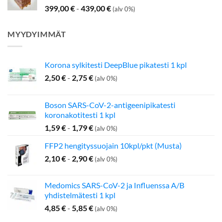
399,00
€
-
439,00
€
(alv 0%)
MYYDYIMMÄT
Korona sylkitesti DeepBlue pikatesti 1 kpl
2,50
€
-
2,75
€
(alv 0%)
Boson SARS-CoV-2-antigeenipikatesti
koronakotitesti 1 kpl
1,59
€
-
1,79
€
(alv 0%)
FFP2 hengityssuojain 10kpl/pkt (Musta)
2,10
€
-
2,90
€
(alv 0%)
Medomics SARS-CoV-2 ja Influenssa A/B
yhdistelmätesti 1 kpl
4,85
€
-
5,85
€
(alv 0%)