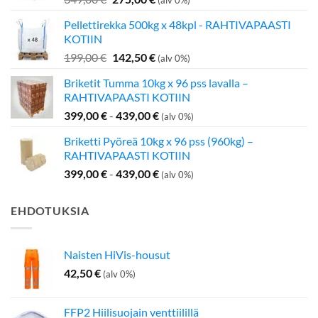
(alv 0%)
hinta
hinta
Pellettirekka 500kg x 48kpl - RAHTIVAPAASTI
oli:
on:
KOTIIN
349,00 €.
275,00 €.
Alkuperäinen
Nykyinen
199,00
€
142,50
€
(alv 0%)
hinta
hinta
Briketit Tumma 10kg x 96 pss lavalla –
oli:
on:
RAHTIVAPAASTI KOTIIN
199,00 €.
142,50 €.
399,00
€
-
439,00
€
(alv 0%)
Briketti Pyöreä 10kg x 96 pss (960kg) –
RAHTIVAPAASTI KOTIIN
399,00
€
-
439,00
€
(alv 0%)
EHDOTUKSIA
Naisten HiVis-housut
42,50
€
(alv 0%)
FFP2 Hiilisuojain venttiilillä