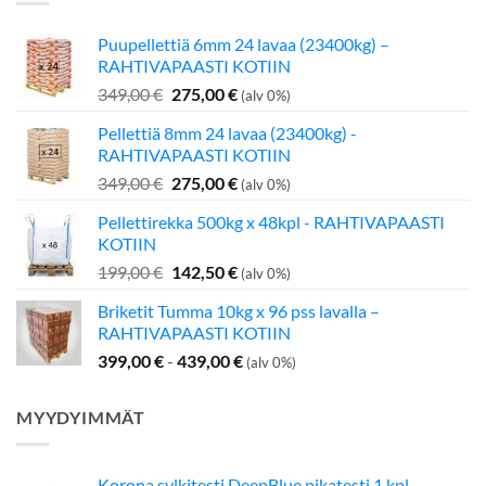
Puupellettiä 6mm 24 lavaa (23400kg) –
RAHTIVAPAASTI KOTIIN
Alkuperäinen
Nykyinen
349,00
€
275,00
€
(alv 0%)
hinta
hinta
Pellettiä 8mm 24 lavaa (23400kg) -
oli:
on:
RAHTIVAPAASTI KOTIIN
349,00 €.
275,00 €.
Alkuperäinen
Nykyinen
349,00
€
275,00
€
(alv 0%)
hinta
hinta
Pellettirekka 500kg x 48kpl - RAHTIVAPAASTI
oli:
on:
KOTIIN
349,00 €.
275,00 €.
Alkuperäinen
Nykyinen
199,00
€
142,50
€
(alv 0%)
hinta
hinta
Briketit Tumma 10kg x 96 pss lavalla –
oli:
on:
RAHTIVAPAASTI KOTIIN
199,00 €.
142,50 €.
399,00
€
-
439,00
€
(alv 0%)
MYYDYIMMÄT
Korona sylkitesti DeepBlue pikatesti 1 kpl