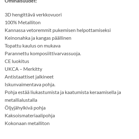
Ominaisuudet:
3D hengittävä verkkovuori
100% Metalliton
Kannassa vetoremmit pukemisen helpottamiseksi
Keinonahka ja kangas päällinen
Topattu kaulus on mukava
Parannettu komposiittivarvassuoja.
CE luokitus
UKCA – Merkitty
Antistaattiset jalkineet
Iskunvaimentava pohja.
Pohja estää liukastumista ja kaatumista keraamisella ja
metallialustalla
Öljyjähylkivä pohja
Kaksoismateriaalipohja
Kokonaan metalliton