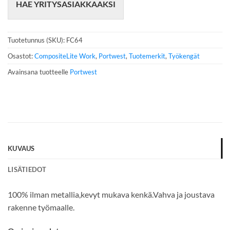
HAE YRITYSASIAKKAAKSI
l
i
n
n
Tuotetunnus (SKU):
FC64
u
m
Osastot:
CompositeLite Work
,
Portwest
,
Tuotemerkit
,
Työkengät
e
Avainsana tuotteelle
Portwest
r
o
*
KUVAUS
LISÄTIEDOT
100% ilman metallia,kevyt mukava kenkä.Vahva ja joustava
rakenne työmaalle.