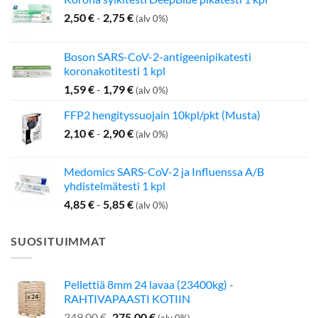
2,50
€
-
2,75
€
(alv 0%)
Boson SARS-CoV-2-antigeenipikatesti
koronakotitesti 1 kpl
1,59
€
-
1,79
€
(alv 0%)
FFP2 hengityssuojain 10kpl/pkt (Musta)
2,10
€
-
2,90
€
(alv 0%)
Medomics SARS-CoV-2 ja Influenssa A/B
yhdistelmätesti 1 kpl
4,85
€
-
5,85
€
(alv 0%)
SUOSITUIMMAT
Pellettiä 8mm 24 lavaa (23400kg) -
RAHTIVAPAASTI KOTIIN
Alkuperäinen
Nykyinen
349,00
€
275,00
€