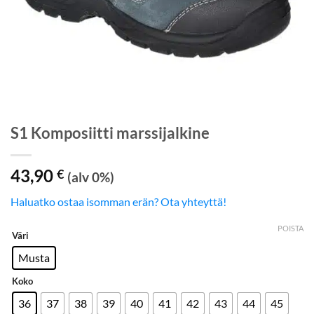
S1 Komposiitti marssijalkine
43,90
€
(alv 0%)
Haluatko ostaa isomman erän? Ota yhteyttä!
POISTA
Väri
Musta
Koko
36
37
38
39
40
41
42
43
44
45