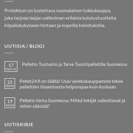
Protektum on luotettava suomalainen tukkukauppa,
joka tarjoaa laajan valikoiman erilaisia kulutustuotteita
kilpailukykyiseen hintaan ja nopeilla toimituksilla.
UUTISIA / BLOGI
Pelletin Tuotanto ja Tarve Tuontipelletille Suomessa
17
marras
Ei
kommentteja
artikkeliin
Pellet24.fi on täällä! Uusi verkkokauppamme tekee
22
Pelletin
Tuotanto
heinä
pellettien tilaamisesta helpompaa kuin koskaan
ja
Ei
Tarve
kommentteja
Tuontipelletille
Pelletin hinta Suomessa: Mitkä tekijät vaikuttavat ja
19
artikkeliin
Suomessa
Pellet24.fi
heinä
miten säästää?
on
täällä!
Ei
Uusi
kommentteja
verkkokauppamme
artikkeliin
UUTISKIRJE
tekee
Pelletin
pellettien
hinta
tilaamisesta
Suomessa: