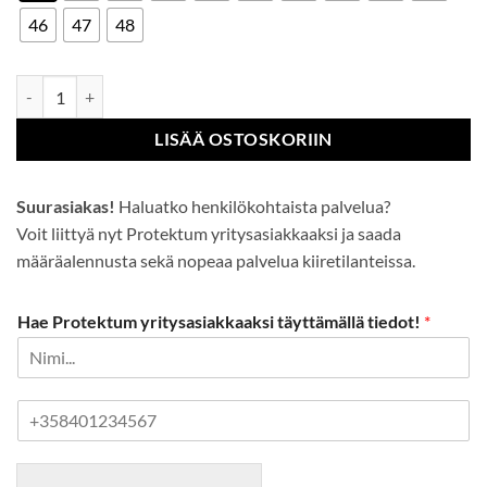
46
47
48
S1 Komposiitti marssijalkine määrä
LISÄÄ OSTOSKORIIN
Suurasiakas!
Haluatko henkilökohtaista palvelua?
Voit liittyä nyt Protektum yritysasiakkaaksi ja saada
määräalennusta sekä nopeaa palvelua kiiretilanteissa.
Hae Protektum yritysasiakkaaksi täyttämällä tiedot!
*
P
u
h
e