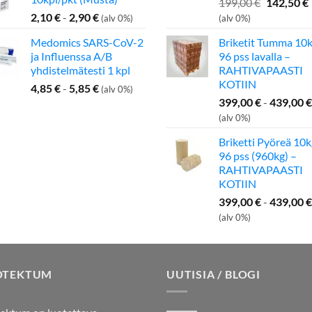
Alkuperä
199,00
€
142,50
€
hinta
2,10
€
-
2,90
€
(alv 0%)
(alv 0%)
oli:
Medomics SARS-CoV-2
Briketit Tumma 10k
199,00 €.
ja Influenssa A/B
96 pss lavalla –
yhdistelmätesti 1 kpl
RAHTIVAPAASTI
KOTIIN
4,85
€
-
5,85
€
(alv 0%)
399,00
€
-
439,00
€
(alv 0%)
Briketti Pyöreä 10k
96 pss (960kg) –
RAHTIVAPAASTI
KOTIIN
399,00
€
-
439,00
€
(alv 0%)
OTEKTUM
UUTISIA / BLOGI