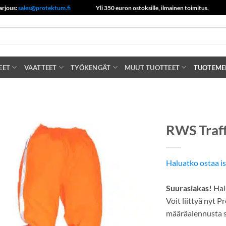
arjous:
sales@protektum.fi
Yli 350 euron ostoksille, ilmainen toimitus.
EET
VAATTEET
TYÖKENGÄT
MUUT TUOTTEET
TUOTEME
RWS Traff
Haluatko ostaa i
Suurasiakas!
Hal
Voit liittyä nyt 
määräalennusta se