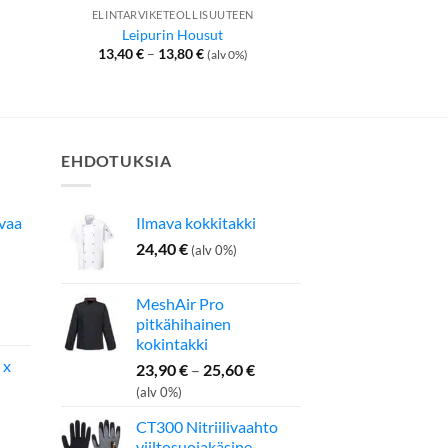
ELINTARVIKETEOLLISUUTEEN
ELINTARVIKETE
Suojaha
Leipurin Housut
Elintarviketeol
Hintaluokka:
13,40
€
–
13,80
€
(alv 0%)
13,40 €
25,50
€
–
26,
-
13,80 €
EHDOTUKSIA
avaa
Ilmava kokkitakki
24,40
€
(alv 0%)
MeshAir Pro
inen
Nykyinen
pitkähihainen
hinta
kokintakki
on:
 x
Hintaluokka:
23,90
€
–
25,60
€
275,00 €.
23,90 €
(alv 0%)
-
CT300 Nitriilivaahto
25,60 €
viiltosuojakäsine