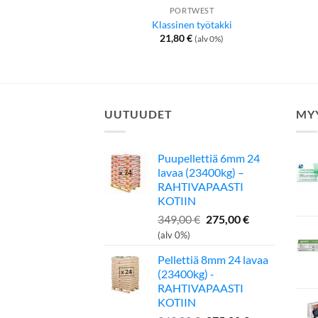
PORTWEST
Klassinen työtakki
21,80
€
(alv 0%)
UUTUUDET
MY
Puupellettiä 6mm 24
lavaa (23400kg) –
RAHTIVAPAASTI
KOTIIN
Alkuperäinen
Nykyinen
349,00
€
275,00
€
hinta
hinta
(alv 0%)
oli:
on:
Pellettiä 8mm 24 lavaa
349,00 €.
275,00 €.
(23400kg) -
RAHTIVAPAASTI
KOTIIN