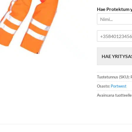
Hae Protektum yr
P
u
h
e
HAE YRITYSA
l
i
n
n
Tuotetunnus (SKU):
u
m
Osasto:
Portwest
e
Avainsana tuotteell
r
o
*