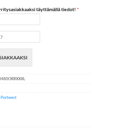
itysasiakkaaksi täyttämällä tiedot!
*
SIAKKAAKSI
R480ORRXXXL
e
Portwest