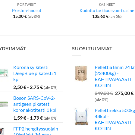
PORTWEST
KÄSINEET
Preston-housut
Kudottu tarkkuusvuorikäsine
15,00
€
135,60
€
(alv 0%)
(alv 0%)
YDYIMMÄT
SUOSITUIMMAT
Korona sylkitesti
Pellettiä 8mm 24 l
DeepBlue pikatesti 1
(23400kg) -
kpl
RAHTIVAPAASTI
KOTIIN
2,50
€
-
2,75
€
(alv 0%)
Alkuperä
349,00
€
275,00
€
Boson SARS-CoV-2-
hinta
(alv 0%)
antigeenipikatesti
oli:
koronakotitesti 1 kpl
Pellettirekka 500kg
349,00 €.
48kpl -
1,59
€
-
1,79
€
(alv 0%)
RAHTIVAPAASTI
KOTIIN
FFP2 hengityssuojain
10kpl/pkt (Musta)