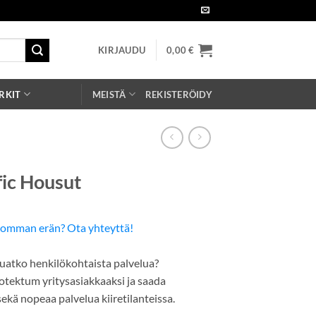
KIRJAUDU
0,00
€
RKIT
MEISTÄ
REKISTERÖIDY
ic Housut
somman erän? Ota yhteyttä!
uatko henkilökohtaista palvelua?
Protektum yritysasiakkaaksi ja saada
kä nopeaa palvelua kiiretilanteissa.