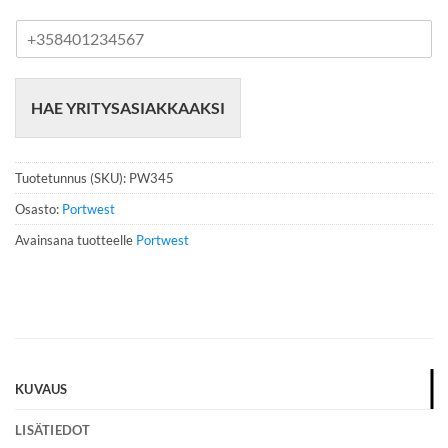
P
u
h
e
HAE YRITYSASIAKKAAKSI
l
i
n
n
Tuotetunnus (SKU):
PW345
u
m
Osasto:
Portwest
e
Avainsana tuotteelle
Portwest
r
o
*
KUVAUS
LISÄTIEDOT