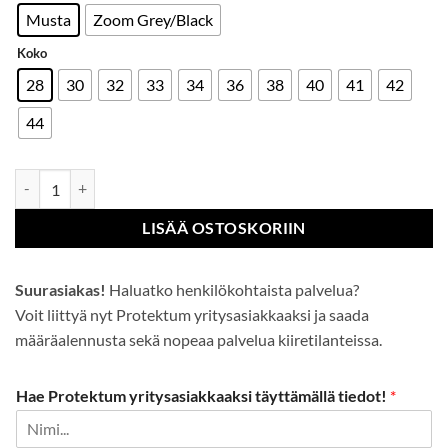
Musta
Zoom Grey/Black
Koko
28
30
32
33
34
36
38
40
41
42
44
PW3 työshortsit riipputaskuilla määrä
LISÄÄ OSTOSKORIIN
Suurasiakas!
Haluatko henkilökohtaista palvelua?
Voit liittyä nyt Protektum yritysasiakkaaksi ja saada
määräalennusta sekä nopeaa palvelua kiiretilanteissa.
Hae Protektum yritysasiakkaaksi täyttämällä tiedot!
*