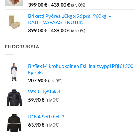
399,00
€
-
439,00
€
(alv 0%)
Briketti Pyöreä 10kg x 96 pss (960kg) –
RAHTIVAPAASTI KOTIIN
399,00
€
-
439,00
€
(alv 0%)
EHDOTUKSIA
BizTex Mikrohuokoinen Esiliina, tyyppi PB[6] 300
kpl/pkt
207,90
€
(alv 0%)
WX3- Työtakki
59,90
€
(alv 0%)
IONA Softshell 3L
63,90
€
(alv 0%)