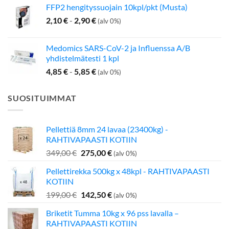
FFP2 hengityssuojain 10kpl/pkt (Musta)
2,10
€
-
2,90
€
(alv 0%)
Medomics SARS-CoV-2 ja Influenssa A/B
yhdistelmätesti 1 kpl
4,85
€
-
5,85
€
(alv 0%)
SUOSITUIMMAT
Pellettiä 8mm 24 lavaa (23400kg) -
RAHTIVAPAASTI KOTIIN
Alkuperäinen
Nykyinen
349,00
€
275,00
€
(alv 0%)
hinta
hinta
Pellettirekka 500kg x 48kpl - RAHTIVAPAASTI
oli:
on:
KOTIIN
349,00 €.
275,00 €.
Alkuperäinen
Nykyinen
199,00
€
142,50
€
(alv 0%)
hinta
hinta
Briketit Tumma 10kg x 96 pss lavalla –
oli:
on:
RAHTIVAPAASTI KOTIIN
199,00 €.
142,50 €.