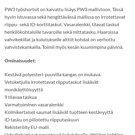
PW3 työshortsit on kaivattu lisäys PW3 mallistoon. Tässä
hyvin istuvassa sekä hengittävässä mallissa on irrotettavat
riippu- sekä ID-korttitaskut. Vasaralenkki, tilavat taskut
henkilökohtaisille tavaroille sekä mittatasku. Haaroissa
vahvikekiilat ja kulutukselle alttiit kohdat on verhottu
vahvistekankailla. Toimii myös kesän kuumimpina päivinä.
Ominaisuudet:
Kestävä polyesteri-puuvilla kangas on mukava.
Vetoketjulla irrotettavat riipputaskut lisäävät
monikäyttöisyyttä
9 tilavaa taskua
Varmatoiminen vasaralenkki
Kolmikertaiset saumat lisäävät tuotteen kestävyyttä
ID tasku on piilotettu riipputaskuun
Rekisteröity EU-malli
Vahvikekankaat parantavat kulutukselle alttiiden kohtien