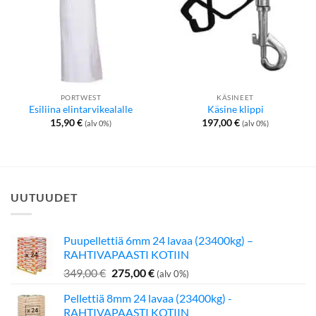
PORTWEST
KÄSINEET
Esiliina elintarvikealalle
Käsine klippi
15,90
€
197,00
€
(alv 0%)
(alv 0%)
UUTUUDET
Puupellettiä 6mm 24 lavaa (23400kg) –
RAHTIVAPAASTI KOTIIN
Alkuperäinen
Nykyinen
349,00
€
275,00
€
(alv 0%)
hinta
hinta
Pellettiä 8mm 24 lavaa (23400kg) -
oli:
on:
RAHTIVAPAASTI KOTIIN