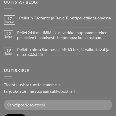
UUTISIA / BLOGI
Pelletin Tuotanto ja Tarve Tuontipelletille Suomessa
17
marras
Ei
kommentteja
artikkeliin
Pellet24.fi on täällä! Uusi verkkokauppamme tekee
22
Pelletin
Tuotanto
heinä
pellettien tilaamisesta helpompaa kuin koskaan
ja
Ei
Tarve
kommentteja
Tuontipelletille
Pelletin hinta Suomessa: Mitkä tekijät vaikuttavat ja
19
artikkeliin
Suomessa
Pellet24.fi
heinä
miten säästää?
on
täällä!
Ei
Uusi
kommentteja
verkkokauppamme
artikkeliin
UUTISKIRJE
tekee
Pelletin
pellettien
hinta
tilaamisesta
Suomessa:
helpompaa
Mitkä
kuin
tekijät
Tiedot uusista tuotteistamme ja
koskaan
vaikuttavat
ja
tarjouksistamme suoraan sähköpostiisi!
miten
säästää?