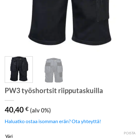
PW3 työshortsit riipputaskuilla
40,40
€
(alv 0%)
Haluatko ostaa isomman erän? Ota yhteyttä!
POISTA
Väri