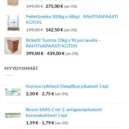
349,00 €.
275,00 €.
Alkuperäinen
Nykyinen
349,00
€
275,00
€
(alv 0%)
hinta
hinta
Pellettirekka 500kg x 48kpl - RAHTIVAPAASTI
oli:
on:
KOTIIN
349,00 €.
275,00 €.
Alkuperäinen
Nykyinen
199,00
€
142,50
€
(alv 0%)
hinta
hinta
Briketit Tumma 10kg x 96 pss lavalla –
oli:
on:
RAHTIVAPAASTI KOTIIN
199,00 €.
142,50 €.
399,00
€
-
439,00
€
(alv 0%)
MYYDYIMMÄT
Korona sylkitesti DeepBlue pikatesti 1 kpl
2,50
€
-
2,75
€
(alv 0%)
Boson SARS-CoV-2-antigeenipikatesti
koronakotitesti 1 kpl
1,59
€
-
1,79
€
(alv 0%)