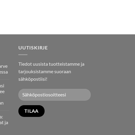
UUTISKIRJE
Tiedot uusista tuotteistamme ja
arve
tarjouksistamme suoraan
essa
sähköpostiisi!
usi
ee
an
a:
at ja