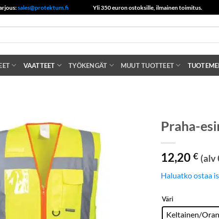
arjous:
sales@protektum.fi
Yli 350 euron ostoksille, ilmainen toimitus.
EET
VAATTEET
TYÖKENGÄT
MUUT TUOTTEET
TUOTEME
Praha-esim
12,20
€
(alv
Haluatko ostaa i
Väri
Keltainen/Oran