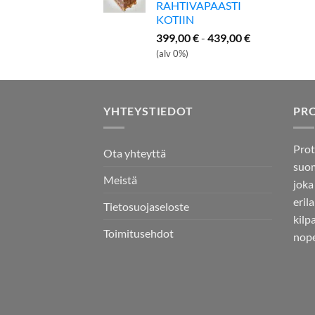
RAHTIVAPAASTI
KOTIIN
399,00
€
-
439,00
€
(alv 0%)
YHTEYSTIEDOT
PR
Prot
Ota yhteyttä
suom
Meistä
joka
eril
Tietosuojaseloste
kilp
Toimitusehdot
nope