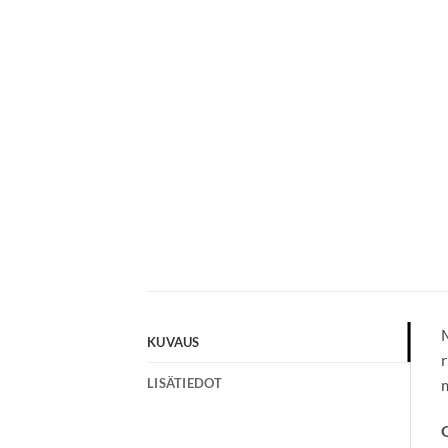
M
KUVAUS
r
LISÄTIEDOT
m