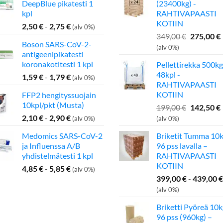
DeepBlue pikatesti 1
(23400kg) -
kpl
RAHTIVAPAASTI
KOTIIN
2,50
€
-
2,75
€
(alv 0%)
Alkuperä
349,00
€
275,00
€
Boson SARS-CoV-2-
hinta
(alv 0%)
antigeenipikatesti
oli:
koronakotitesti 1 kpl
Pellettirekka 500kg
349,00 €.
48kpl -
1,59
€
-
1,79
€
(alv 0%)
RAHTIVAPAASTI
KOTIIN
FFP2 hengityssuojain
10kpl/pkt (Musta)
Alkuperä
199,00
€
142,50
€
hinta
2,10
€
-
2,90
€
(alv 0%)
(alv 0%)
oli:
Medomics SARS-CoV-2
Briketit Tumma 10k
199,00 €.
ja Influenssa A/B
96 pss lavalla –
yhdistelmätesti 1 kpl
RAHTIVAPAASTI
KOTIIN
4,85
€
-
5,85
€
(alv 0%)
399,00
€
-
439,00
€
(alv 0%)
Briketti Pyöreä 10k
96 pss (960kg) –