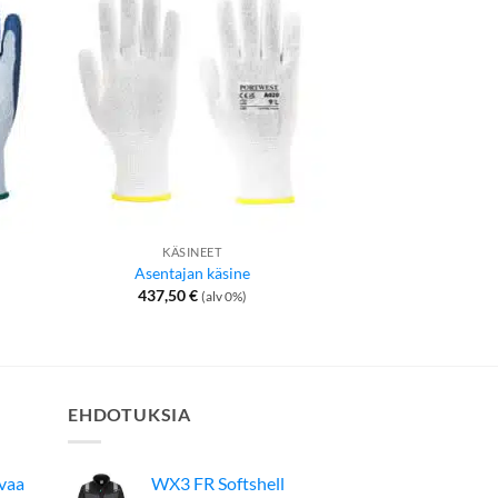
KÄSINEET
KÄSIN
Asentajan käsine
Lämpöv
437,50
€
2,98
€
(alv 0%)
(
EHDOTUKSIA
avaa
WX3 FR Softshell