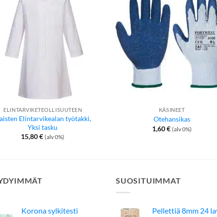
ELINTARVIKETEOLLISUUTEEN
KÄSINEET
aisten Elintarvikealan työtakki,
Otehansikas
Yksi tasku
1,60
€
(alv 0%)
15,80
€
(alv 0%)
YDYIMMÄT
SUOSITUIMMAT
Korona sylkitesti
Pellettiä 8mm 24 l