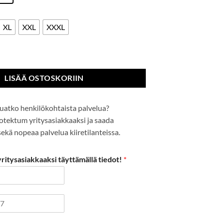
XL
XXL
XXXL
 määrä
LISÄÄ OSTOSKORIIN
uatko henkilökohtaista palvelua?
Protektum yritysasiakkaaksi ja saada
kä nopeaa palvelua kiiretilanteissa.
itysasiakkaaksi täyttämällä tiedot!
*