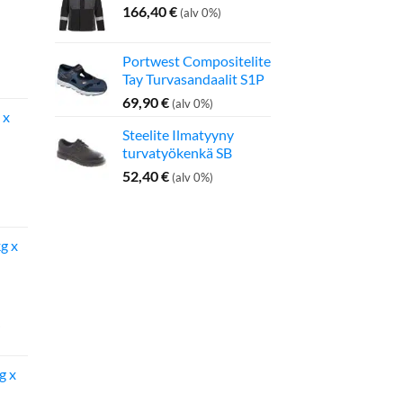
166,40
€
(alv 0%)
Portwest Compositelite
inen
Nykyinen
Tay Turvasandaalit S1P
hinta
on:
69,90
€
(alv 0%)
 x
275,00 €.
Steelite Ilmatyyny
turvatyökenkä SB
52,40
€
(alv 0%)
inen
Nykyinen
hinta
on:
g x
142,50 €.
g x