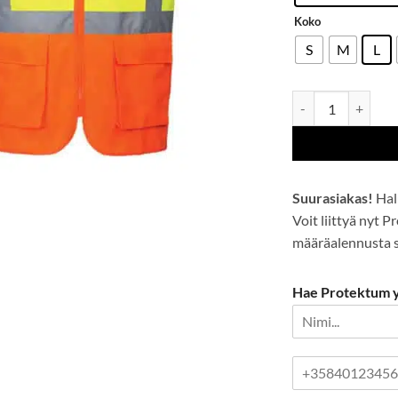
Koko
S
M
L
Praha-esimiesliivi
Suurasiakas!
Hal
Voit liittyä nyt 
määräalennusta se
Hae Protektum yr
P
u