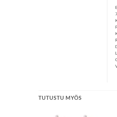
E
7
K
P
K
R
D
L
C
V
TUTUSTU MYÖS