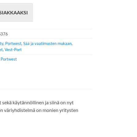
SIAKKAAKSI
S376
ity
,
Portwest
,
Sää ja vaatimusten mukaan
,
et
,
Vest-Port
e
Portwest
 sekä käytännöllinen ja siinä on nyt
inen väriyhdistelmä on monien yritysten