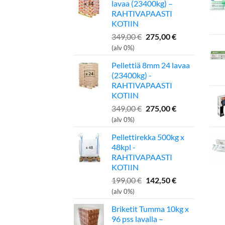
lavaa (23400kg) –
RAHTIVAPAASTI
KOTIIN
Alkuperäinen
Nykyinen
349,00
€
275,00
€
hinta
hinta
(alv 0%)
oli:
on:
Pellettiä 8mm 24 lavaa
349,00 €.
275,00 €.
(23400kg) -
RAHTIVAPAASTI
KOTIIN
Alkuperäinen
Nykyinen
349,00
€
275,00
€
hinta
hinta
(alv 0%)
oli:
on:
Pellettirekka 500kg x
349,00 €.
275,00 €.
48kpl -
RAHTIVAPAASTI
KOTIIN
Alkuperäinen
Nykyinen
199,00
€
142,50
€
hinta
hinta
(alv 0%)
oli:
on:
Briketit Tumma 10kg x
199,00 €.
142,50 €.
96 pss lavalla –