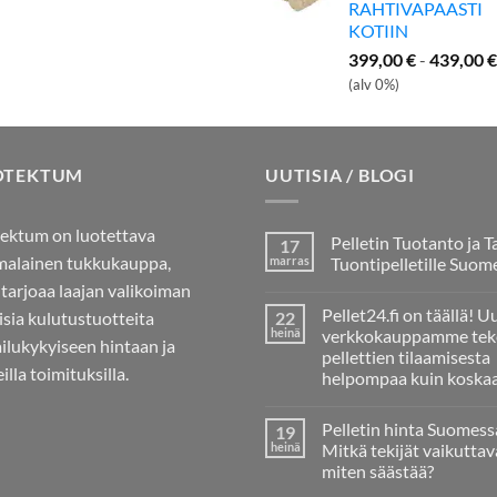
RAHTIVAPAASTI
KOTIIN
399,00
€
-
439,00
€
(alv 0%)
OTEKTUM
UUTISIA / BLOGI
ektum on luotettava
Pelletin Tuotanto ja T
17
alainen tukkukauppa,
marras
Tuontipelletille Suom
 tarjoaa laajan valikoiman
Ei
kommentteja
Pellet24.fi on täällä! U
aisia kulutustuotteita
22
artikkeliin
Pelletin
heinä
verkkokauppamme tek
ailukykyiseen hintaan ja
Tuotanto
pellettien tilaamisesta
ja
illa toimituksilla.
Tarve
helpompaa kuin koska
Tuontipelletille
Ei
Suomessa
kommentteja
Pelletin hinta Suomess
19
artikkeliin
Pellet24.fi
heinä
Mitkä tekijät vaikuttav
on
miten säästää?
täällä!
Uusi
Ei