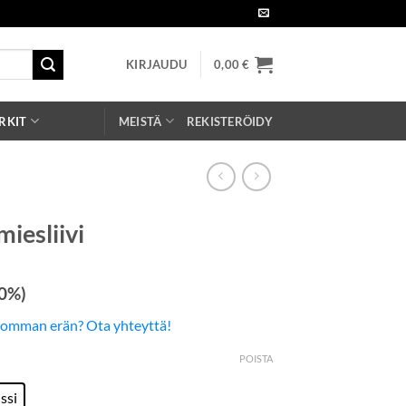
KIRJAUDU
0,00
€
RKIT
MEISTÄ
REKISTERÖIDY
iesliivi
 0%)
somman erän? Ota yhteyttä!
POISTA
ssi