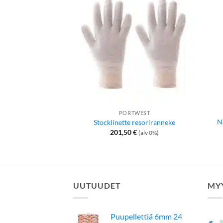
PORTWEST
N
Stocklinette resoriranneke
201,50
€
(alv 0%)
UUTUUDET
MY
Puupellettiä 6mm 24