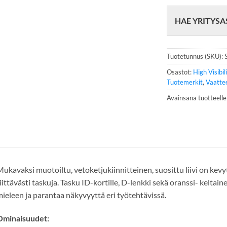
h
e
HAE YRITYSA
l
i
n
n
Tuotetunnus (SKU):
u
m
Osastot:
High Visibil
e
Tuotemerkit
,
Vaatte
r
Avainsana tuotteell
o
*
ukavaksi muotoiltu, vetoketjukiinnitteinen, suosittu liivi on kevyt
iittävästi taskuja. Tasku ID-kortille, D-lenkki sekä oranssi- kelta
ieleen ja parantaa näkyvyyttä eri työtehtävissä.
Ominaisuudet: