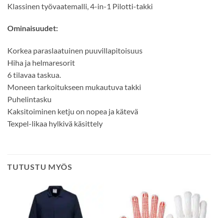
Klassinen työvaatemalli, 4-in-1 Pilotti-takki
Ominaisuudet:
Korkea paraslaatuinen puuvillapitoisuus
Hiha ja helmaresorit
6 tilavaa taskua.
Moneen tarkoitukseen mukautuva takki
Puhelintasku
Kaksitoiminen ketju on nopea ja kätevä
Texpel-likaa hylkivä käsittely
TUTUSTU MYÖS