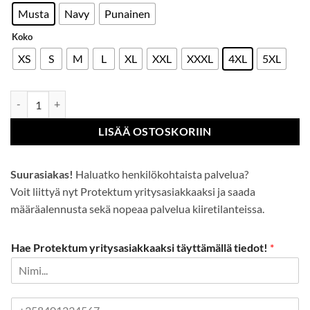
Musta
Navy
Punainen
Koko
XS
S
M
L
XL
XXL
XXXL
4XL
5XL
Pilottitakki määrä
LISÄÄ OSTOSKORIIN
Suurasiakas!
Haluatko henkilökohtaista palvelua?
Voit liittyä nyt Protektum yritysasiakkaaksi ja saada
määräalennusta sekä nopeaa palvelua kiiretilanteissa.
Hae Protektum yritysasiakkaaksi täyttämällä tiedot!
*
P