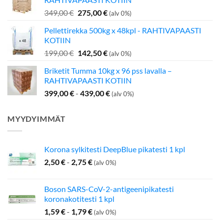
349,00 €.
275,00 €.
Alkuperäinen
Nykyinen
349,00
€
275,00
€
(alv 0%)
hinta
hinta
Pellettirekka 500kg x 48kpl - RAHTIVAPAASTI
oli:
on:
KOTIIN
349,00 €.
275,00 €.
Alkuperäinen
Nykyinen
199,00
€
142,50
€
(alv 0%)
hinta
hinta
Briketit Tumma 10kg x 96 pss lavalla –
oli:
on:
RAHTIVAPAASTI KOTIIN
199,00 €.
142,50 €.
399,00
€
-
439,00
€
(alv 0%)
MYYDYIMMÄT
Korona sylkitesti DeepBlue pikatesti 1 kpl
2,50
€
-
2,75
€
(alv 0%)
Boson SARS-CoV-2-antigeenipikatesti
koronakotitesti 1 kpl
1,59
€
-
1,79
€
(alv 0%)