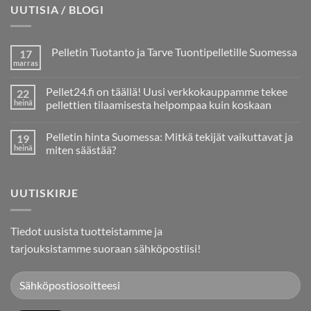
UUTISIA / BLOGI
Pelletin Tuotanto ja Tarve Tuontipelletille Suomessa
17
marras
Ei
kommentteja
artikkeliin
Pellet24.fi on täällä! Uusi verkkokauppamme tekee
22
Pelletin
Tuotanto
heinä
pellettien tilaamisesta helpompaa kuin koskaan
ja
Ei
Tarve
kommentteja
Tuontipelletille
Pelletin hinta Suomessa: Mitkä tekijät vaikuttavat ja
19
artikkeliin
Suomessa
Pellet24.fi
heinä
miten säästää?
on
täällä!
Ei
Uusi
kommentteja
verkkokauppamme
artikkeliin
UUTISKIRJE
tekee
Pelletin
pellettien
hinta
tilaamisesta
Suomessa:
helpompaa
Mitkä
kuin
tekijät
Tiedot uusista tuotteistamme ja
koskaan
vaikuttavat
ja
tarjouksistamme suoraan sähköpostiisi!
miten
säästää?