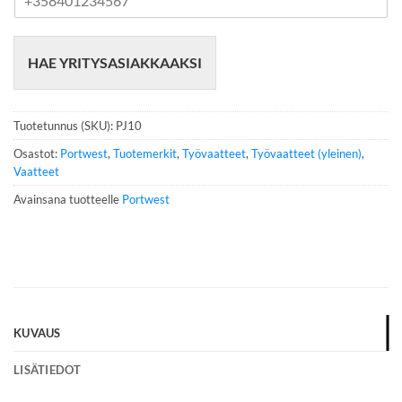
u
h
e
HAE YRITYSASIAKKAAKSI
l
i
n
n
Tuotetunnus (SKU):
PJ10
u
m
Osastot:
Portwest
,
Tuotemerkit
,
Työvaatteet
,
Työvaatteet (yleinen)
,
e
Vaatteet
r
Avainsana tuotteelle
Portwest
o
*
KUVAUS
LISÄTIEDOT