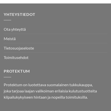
538,00 €.
459,00 €.
YHTEYSTIEDOT
Ota yhteyttä
Meistä
Tietosuojaseloste
Toimitusehdot
PROTEKTUM
Protektum on luotettava suomalainen tukkukauppa,
joka tarjoaa laajan valikoiman erilaisia kulutustuotteita
kilpailukykyiseen hintaan ja nopeilla toimituksilla.