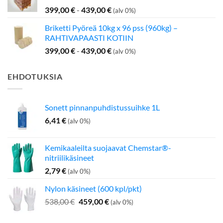
399,00
€
-
439,00
€
(alv 0%)
Briketti Pyöreä 10kg x 96 pss (960kg) –
RAHTIVAPAASTI KOTIIN
399,00
€
-
439,00
€
(alv 0%)
EHDOTUKSIA
Sonett pinnanpuhdistussuihke 1L
6,41
€
(alv 0%)
Kemikaaleilta suojaavat Chemstar®-
nitriilikäsineet
2,79
€
(alv 0%)
Nylon käsineet (600 kpl/pkt)
Alkuperäinen
Nykyinen
538,00
€
459,00
€
(alv 0%)
hinta
hinta
oli:
on: