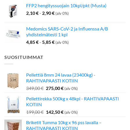
FFP2 hengityssuojain 10kpl/pkt (Musta)
2,10
€
-
2,90
€
(alv 0%)
Medomics SARS-CoV-2 ja Influenssa A/B
yhdistelmätesti 1 kpl
4,85
€
-
5,85
€
(alv 0%)
SUOSITUIMMAT
Pellettiä 8mm 24 lavaa (23400kg) -
RAHTIVAPAASTI KOTIIN
Alkuperäinen
Nykyinen
349,00
€
275,00
€
(alv 0%)
hinta
hinta
Pellettirekka 500kg x 48kpl - RAHTIVAPAASTI
oli:
on:
KOTIIN
349,00 €.
275,00 €.
Alkuperäinen
Nykyinen
199,00
€
142,50
€
(alv 0%)
hinta
hinta
Briketit Tumma 10kg x 96 pss lavalla –
oli:
on:
RAHTIVAPAASTI KOTIIN
199,00 €.
142,50 €.