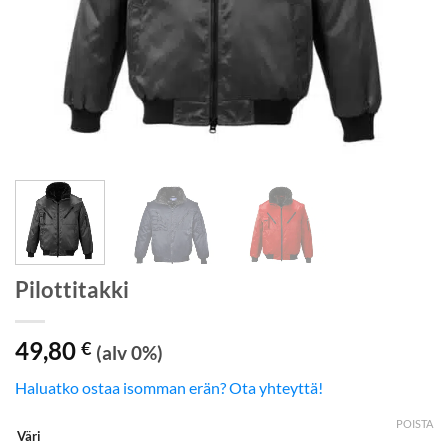
Pilottitakki
49,80
€
(alv 0%)
Haluatko ostaa isomman erän? Ota yhteyttä!
POISTA
Väri