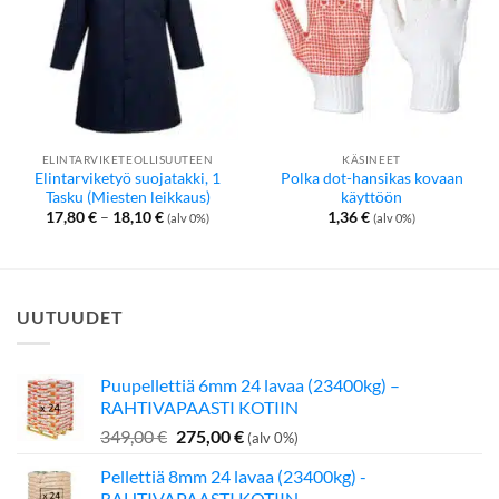
ELINTARVIKETEOLLISUUTEEN
KÄSINEET
Elintarviketyö suojatakki, 1
Polka dot-hansikas kovaan
Tasku (Miesten leikkaus)
käyttöön
Hintaluokka:
17,80
€
–
18,10
€
1,36
€
(alv 0%)
(alv 0%)
17,80 €
-
18,10 €
UUTUUDET
Puupellettiä 6mm 24 lavaa (23400kg) –
RAHTIVAPAASTI KOTIIN
Alkuperäinen
Nykyinen
349,00
€
275,00
€
(alv 0%)
hinta
hinta
Pellettiä 8mm 24 lavaa (23400kg) -
oli:
on:
RAHTIVAPAASTI KOTIIN