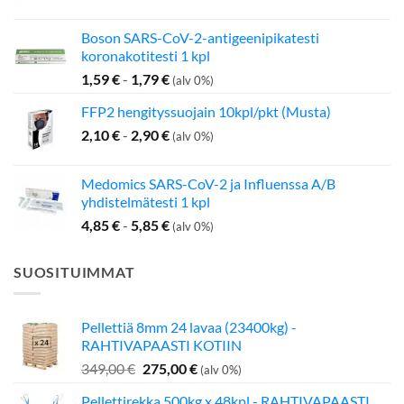
Boson SARS-CoV-2-antigeenipikatesti
koronakotitesti 1 kpl
1,59
€
-
1,79
€
(alv 0%)
FFP2 hengityssuojain 10kpl/pkt (Musta)
2,10
€
-
2,90
€
(alv 0%)
Medomics SARS-CoV-2 ja Influenssa A/B
yhdistelmätesti 1 kpl
4,85
€
-
5,85
€
(alv 0%)
SUOSITUIMMAT
Pellettiä 8mm 24 lavaa (23400kg) -
RAHTIVAPAASTI KOTIIN
Alkuperäinen
Nykyinen
349,00
€
275,00
€
(alv 0%)
hinta
hinta
Pellettirekka 500kg x 48kpl - RAHTIVAPAASTI