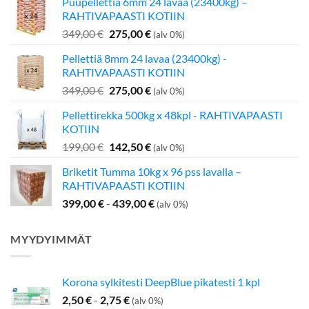
Puupellettiä 6mm 24 lavaa (23400kg) –
RAHTIVAPAASTI KOTIIN
Alkuperäinen
Nykyinen
349,00
€
275,00
€
(alv 0%)
hinta
hinta
Pellettiä 8mm 24 lavaa (23400kg) -
oli:
on:
RAHTIVAPAASTI KOTIIN
349,00 €.
275,00 €.
Alkuperäinen
Nykyinen
349,00
€
275,00
€
(alv 0%)
hinta
hinta
Pellettirekka 500kg x 48kpl - RAHTIVAPAASTI
oli:
on:
KOTIIN
349,00 €.
275,00 €.
Alkuperäinen
Nykyinen
199,00
€
142,50
€
(alv 0%)
hinta
hinta
Briketit Tumma 10kg x 96 pss lavalla –
oli:
on:
RAHTIVAPAASTI KOTIIN
199,00 €.
142,50 €.
399,00
€
-
439,00
€
(alv 0%)
MYYDYIMMÄT
Korona sylkitesti DeepBlue pikatesti 1 kpl
2,50
€
-
2,75
€
(alv 0%)