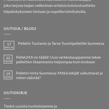
joka tarjoaa laajan valikoiman erilaisia kulutustuotteita
kilpailukykyiseen hintaan ja nopeilla toimituksilla.
UUTISIA / BLOGI
Pelletin Tuotanto ja Tarve Tuontipelletille Suomessa
17
marras
Ei
kommentteja
artikkeliin
Pellet24.fi on täällä! Uusi verkkokauppamme tekee
22
Pelletin
Tuotanto
heinä
pellettien tilaamisesta helpompaa kuin koskaan
ja
Ei
Tarve
kommentteja
Tuontipelletille
Pelletin hinta Suomessa: Mitkä tekijät vaikuttavat ja
19
artikkeliin
Suomessa
Pellet24.fi
heinä
miten säästää?
on
täällä!
Ei
Uusi
kommentteja
verkkokauppamme
artikkeliin
UUTISKIRJE
tekee
Pelletin
pellettien
hinta
tilaamisesta
Suomessa:
helpompaa
Mitkä
kuin
tekijät
Tiedot uusista tuotteistamme ja
koskaan
vaikuttavat