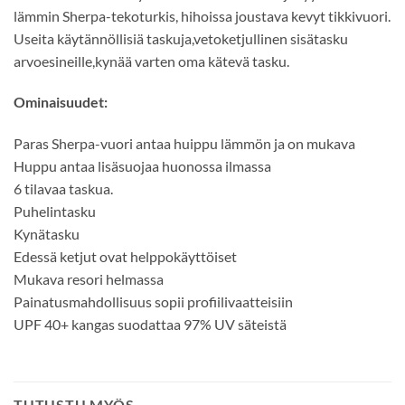
lämmin Sherpa-tekoturkis, hihoissa joustava kevyt tikkivuori.
Useita käytännöllisiä taskuja,vetoketjullinen sisätasku
arvoesineille,kynää varten oma kätevä tasku.
Ominaisuudet:
Paras Sherpa-vuori antaa huippu lämmön ja on mukava
Huppu antaa lisäsuojaa huonossa ilmassa
6 tilavaa taskua.
Puhelintasku
Kynätasku
Edessä ketjut ovat helppokäyttöiset
Mukava resori helmassa
Painatusmahdollisuus sopii profiilivaatteisiin
UPF 40+ kangas suodattaa 97% UV säteistä
TUTUSTU MYÖS