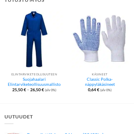
ELINTARVIKETEOLLISUUTEEN
KÄSINEET
Suojahaalari
Classic Polka-
Elintarviketeollisuusmallisto
näppyläkäsineet
Hintaluokka:
25,50
€
–
26,50
€
0,64
€
(alv 0%)
(alv 0%)
25,50 €
-
26,50 €
UUTUUDET