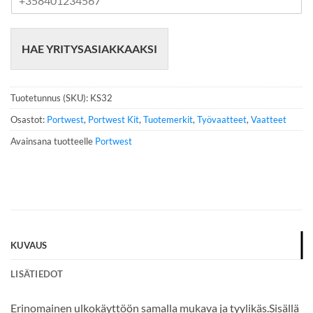
u
h
e
HAE YRITYSASIAKKAAKSI
l
i
n
n
Tuotetunnus (SKU):
KS32
u
m
Osastot:
Portwest
,
Portwest Kit
,
Tuotemerkit
,
Työvaatteet
,
Vaatteet
e
Avainsana tuotteelle
Portwest
r
o
*
KUVAUS
LISÄTIEDOT
Erinomainen ulkokäyttöön samalla mukava ja tyylikäs.Sisällä