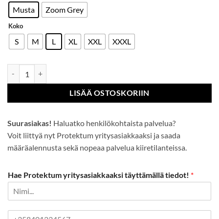
Musta
Zoom Grey
Koko
S
M
L
XL
XXL
XXXL
Pewter-takki määrä
LISÄÄ OSTOSKORIIN
Suurasiakas!
Haluatko henkilökohtaista palvelua?
Voit liittyä nyt Protektum yritysasiakkaaksi ja saada
määräalennusta sekä nopeaa palvelua kiiretilanteissa.
Hae Protektum yritysasiakkaaksi täyttämällä tiedot!
*
P