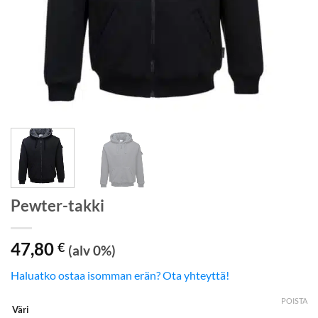
Pewter-takki
47,80
€
(alv 0%)
Haluatko ostaa isomman erän? Ota yhteyttä!
POISTA
Väri