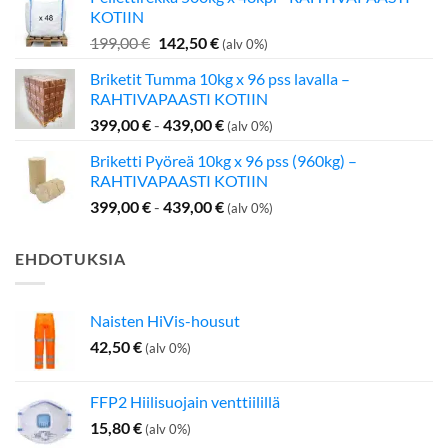
oli:
on:
KOTIIN
349,00 €.
275,00 €.
Alkuperäinen
Nykyinen
199,00
€
142,50
€
(alv 0%)
hinta
hinta
Briketit Tumma 10kg x 96 pss lavalla –
oli:
on:
RAHTIVAPAASTI KOTIIN
199,00 €.
142,50 €.
399,00
€
-
439,00
€
(alv 0%)
Briketti Pyöreä 10kg x 96 pss (960kg) –
RAHTIVAPAASTI KOTIIN
399,00
€
-
439,00
€
(alv 0%)
EHDOTUKSIA
Naisten HiVis-housut
42,50
€
(alv 0%)
FFP2 Hiilisuojain venttiilillä
15,80
€
(alv 0%)