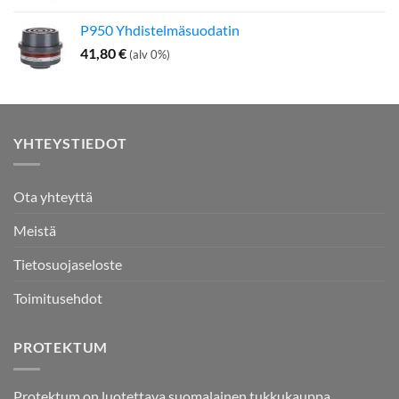
P950 Yhdistelmäsuodatin
41,80
€
(alv 0%)
YHTEYSTIEDOT
Ota yhteyttä
Meistä
Tietosuojaseloste
Toimitusehdot
PROTEKTUM
Protektum on luotettava suomalainen tukkukauppa,