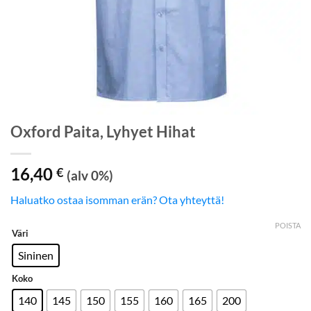
Oxford Paita, Lyhyet Hihat
16,40
€
(alv 0%)
Haluatko ostaa isomman erän? Ota yhteyttä!
POISTA
Väri
Sininen
Koko
140
145
150
155
160
165
200