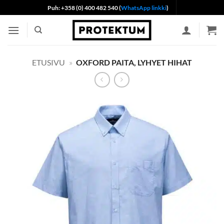
Skip
Puh: +358 (0) 400 482 540 (
WhatsApp linkki
)
to
content
ETUSIVU
»
OXFORD PAITA, LYHYET HIHAT