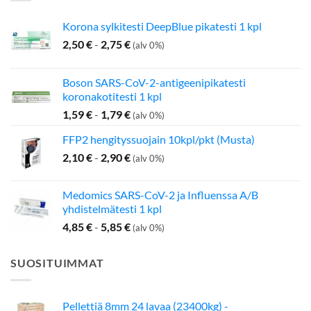
Korona sylkitesti DeepBlue pikatesti 1 kpl
2,50
€
-
2,75
€
(alv 0%)
Boson SARS-CoV-2-antigeenipikatesti
koronakotitesti 1 kpl
1,59
€
-
1,79
€
(alv 0%)
FFP2 hengityssuojain 10kpl/pkt (Musta)
2,10
€
-
2,90
€
(alv 0%)
Medomics SARS-CoV-2 ja Influenssa A/B
yhdistelmätesti 1 kpl
4,85
€
-
5,85
€
(alv 0%)
SUOSITUIMMAT
Pellettiä 8mm 24 lavaa (23400kg) -