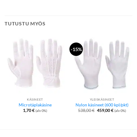
TUTUSTU MYÖS
-15%
KÄSINEET
YLEISKÄSINEET
Microtäplakäsine
Nylon käsineet (600 kpl/pkt)
Alkuperäinen
Nykyinen
1,70
€
538,00
€
459,00
€
(alv 0%)
(alv 0%)
hinta
hinta
oli:
on:
538,00 €.
459,00 €.