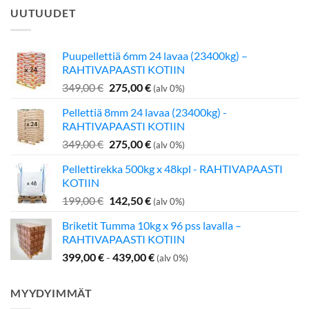
UUTUUDET
Puupellettiä 6mm 24 lavaa (23400kg) –
RAHTIVAPAASTI KOTIIN
Alkuperäinen
Nykyinen
349,00
€
275,00
€
(alv 0%)
hinta
hinta
Pellettiä 8mm 24 lavaa (23400kg) -
oli:
on:
RAHTIVAPAASTI KOTIIN
349,00 €.
275,00 €.
Alkuperäinen
Nykyinen
349,00
€
275,00
€
(alv 0%)
hinta
hinta
Pellettirekka 500kg x 48kpl - RAHTIVAPAASTI
oli:
on:
KOTIIN
349,00 €.
275,00 €.
Alkuperäinen
Nykyinen
199,00
€
142,50
€
(alv 0%)
hinta
hinta
Briketit Tumma 10kg x 96 pss lavalla –
oli:
on:
RAHTIVAPAASTI KOTIIN
199,00 €.
142,50 €.
399,00
€
-
439,00
€
(alv 0%)
MYYDYIMMÄT