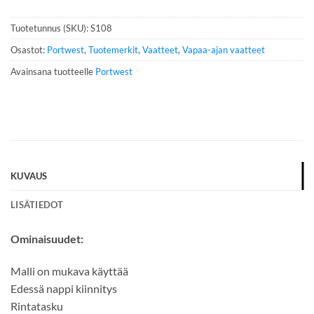
n
n
Tuotetunnus (SKU):
S108
u
m
Osastot:
Portwest
,
Tuotemerkit
,
Vaatteet
,
Vapaa-ajan vaatteet
e
Avainsana tuotteelle
Portwest
r
o
*
KUVAUS
LISÄTIEDOT
Ominaisuudet:
Malli on mukava käyttää
Edessä nappi kiinnitys
Rintatasku