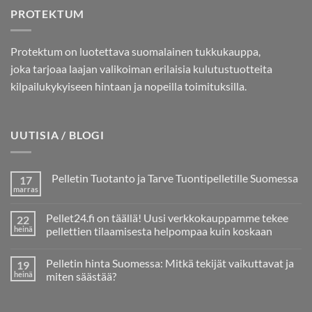
PROTEKTUM
Protektum on luotettava suomalainen tukkukauppa,
joka tarjoaa laajan valikoiman erilaisia kulutustuotteita
kilpailukykyiseen hintaan ja nopeilla toimituksilla.
UUTISIA / BLOGI
Pelletin Tuotanto ja Tarve Tuontipelletille Suomessa
17
marras
Ei
kommentteja
artikkeliin
Pellet24.fi on täällä! Uusi verkkokauppamme tekee
22
Pelletin
Tuotanto
heinä
pellettien tilaamisesta helpompaa kuin koskaan
ja
Ei
Tarve
kommentteja
Tuontipelletille
Pelletin hinta Suomessa: Mitkä tekijät vaikuttavat ja
19
artikkeliin
Suomessa
Pellet24.fi
heinä
miten säästää?
on
täällä!
Ei
Uusi
kommentteja
verkkokauppamme
artikkeliin