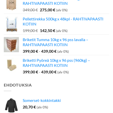
RAHTIVAPAASTI KOTIIN
Alkuperäinen
Nykyinen
349,00
€
275,00
€
(alv 0%)
hinta
hinta
Pellettirekka 500kg x 48kpl - RAHTIVAPAASTI
oli:
on:
KOTIIN
349,00 €.
275,00 €.
Alkuperäinen
Nykyinen
199,00
€
142,50
€
(alv 0%)
hinta
hinta
Briketit Tumma 10kg x 96 pss lavalla –
oli:
on:
RAHTIVAPAASTI KOTIIN
199,00 €.
142,50 €.
399,00
€
-
439,00
€
(alv 0%)
Briketti Pyöreä 10kg x 96 pss (960kg) –
RAHTIVAPAASTI KOTIIN
399,00
€
-
439,00
€
(alv 0%)
EHDOTUKSIA
Somerset-kokkintakki
20,70
€
(alv 0%)