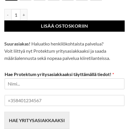
Oxford Paita, Lyhyet Hihat määrä
LISÄÄ OSTOSKORIIN
Suurasiakas!
Haluatko henkilökohtaista palvelua?
Voit liittyä nyt Protektum yritysasiakkaaksi ja saada
määräalennusta sekä nopeaa palvelua kiiretilanteissa.
Hae Protektum yritysasiakkaaksi täyttämällä tiedot!
*
P
u
h
e
HAE YRITYSASIAKKAAKSI
l
i