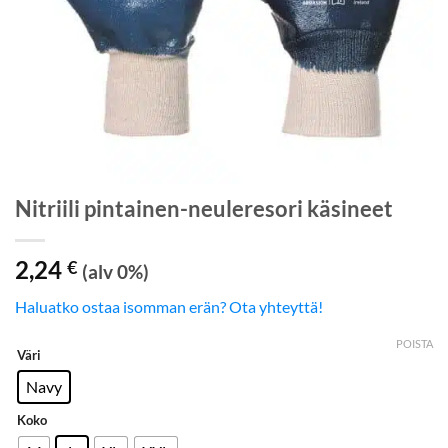
Nitriili pintainen-neuleresori käsineet
2,24
€
(alv 0%)
Haluatko ostaa isomman erän? Ota yhteyttä!
POISTA
Väri
Navy
Koko