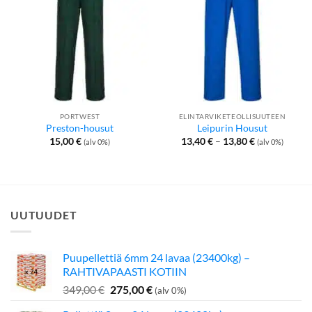
PORTWEST
ELINTARVIKETEOLLISUUTEEN
Preston-housut
Leipurin Housut
Hintaluokka:
15,00
€
13,40
€
–
13,80
€
(alv 0%)
(alv 0%)
13,40 €
-
13,80 €
UUTUUDET
Puupellettiä 6mm 24 lavaa (23400kg) –
RAHTIVAPAASTI KOTIIN
Alkuperäinen
Nykyinen
349,00
€
275,00
€
(alv 0%)
hinta
hinta