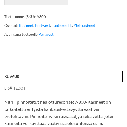
i
n
n
Tuotetunnus (SKU):
A300
u
m
Osastot:
Käsineet
,
Portwest
,
Tuotemerkit
,
Yleiskäsineet
e
Avainsana tuotteelle
Portwest
r
o
*
KUVAUS
LISÄTIEDOT
Nitriilipinnoitetut neulotturesoriset A300-Käsineet on
tarkoitettu erityistä hankauskestävyyttä vaativiin
työtehtäviin. Pinnoite hylkii rasvaa,öljyä sekä vettä, joten
käsineitä voi käyttäää vaativissa olosuhteissa esim.