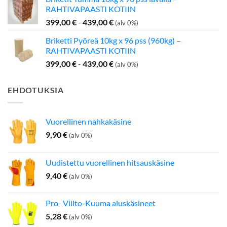
oli:
on:
RAHTIVAPAASTI KOTIIN
199,00 €.
142,50 €.
399,00
€
-
439,00
€
(alv 0%)
Briketti Pyöreä 10kg x 96 pss (960kg) –
RAHTIVAPAASTI KOTIIN
399,00
€
-
439,00
€
(alv 0%)
EHDOTUKSIA
Vuorellinen nahkakäsine
9,90
€
(alv 0%)
Uudistettu vuorellinen hitsauskäsine
9,40
€
(alv 0%)
Pro- Viilto-Kuuma aluskäsineet
5,28
€
(alv 0%)