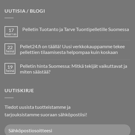
UUTISIA / BLOGI
Pelletin Tuotanto ja Tarve Tuontipelletille Suomessa
17
marras
Ei
kommentteja
artikkeliin
Pellet24.fi on täällä! Uusi verkkokauppamme tekee
22
Pelletin
Tuotanto
heinä
pellettien tilaamisesta helpompaa kuin koskaan
ja
Ei
Tarve
kommentteja
Tuontipelletille
Pelletin hinta Suomessa: Mitkä tekijät vaikuttavat ja
19
artikkeliin
Suomessa
Pellet24.fi
heinä
miten säästää?
on
täällä!
Ei
Uusi
kommentteja
verkkokauppamme
artikkeliin
UUTISKIRJE
tekee
Pelletin
pellettien
hinta
tilaamisesta
Suomessa:
helpompaa
Mitkä
kuin
tekijät
Tiedot uusista tuotteistamme ja
koskaan
vaikuttavat
ja
tarjouksistamme suoraan sähköpostiisi!
miten
säästää?