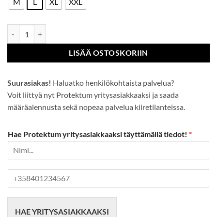
M
L
XL
XXL
Nitriili pintainen-neuleresori käsineet määrä
LISÄÄ OSTOSKORIIN
Suurasiakas!
Haluatko henkilökohtaista palvelua?
Voit liittyä nyt Protektum yritysasiakkaaksi ja saada
määräalennusta sekä nopeaa palvelua kiiretilanteissa.
Hae Protektum yritysasiakkaaksi täyttämällä tiedot!
*
P
u
h
e
HAE YRITYSASIAKKAAKSI
l