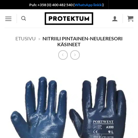
Skip
Puh: +358 (0) 400 482 540 (
WhatsApp linkki
)
to
content
ETUSIVU
»
NITRIILI PINTAINEN-NEULERESORI
KÄSINEET