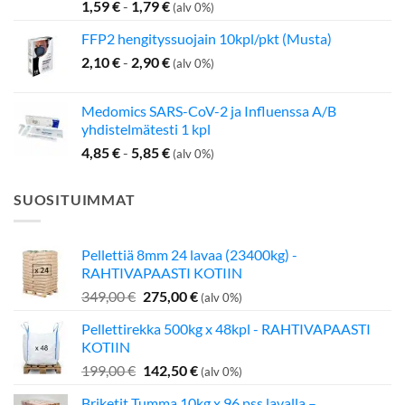
1,59
€
-
1,79
€
(alv 0%)
FFP2 hengityssuojain 10kpl/pkt (Musta)
2,10
€
-
2,90
€
(alv 0%)
Medomics SARS-CoV-2 ja Influenssa A/B
yhdistelmätesti 1 kpl
4,85
€
-
5,85
€
(alv 0%)
SUOSITUIMMAT
Pellettiä 8mm 24 lavaa (23400kg) -
RAHTIVAPAASTI KOTIIN
Alkuperäinen
Nykyinen
349,00
€
275,00
€
(alv 0%)
hinta
hinta
Pellettirekka 500kg x 48kpl - RAHTIVAPAASTI
oli:
on:
KOTIIN
349,00 €.
275,00 €.
Alkuperäinen
Nykyinen
199,00
€
142,50
€
(alv 0%)
hinta
hinta
Briketit Tumma 10kg x 96 pss lavalla –