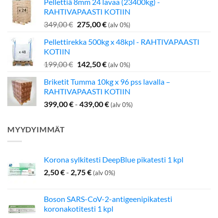
Pellettiä 8mm 24 lavaa (23400kg) -
oli:
on:
RAHTIVAPAASTI KOTIIN
349,00 €.
275,00 €.
Alkuperäinen
Nykyinen
349,00
€
275,00
€
(alv 0%)
hinta
hinta
Pellettirekka 500kg x 48kpl - RAHTIVAPAASTI
oli:
on:
KOTIIN
349,00 €.
275,00 €.
Alkuperäinen
Nykyinen
199,00
€
142,50
€
(alv 0%)
hinta
hinta
Briketit Tumma 10kg x 96 pss lavalla –
oli:
on:
RAHTIVAPAASTI KOTIIN
199,00 €.
142,50 €.
399,00
€
-
439,00
€
(alv 0%)
MYYDYIMMÄT
Korona sylkitesti DeepBlue pikatesti 1 kpl
2,50
€
-
2,75
€
(alv 0%)
Boson SARS-CoV-2-antigeenipikatesti
koronakotitesti 1 kpl