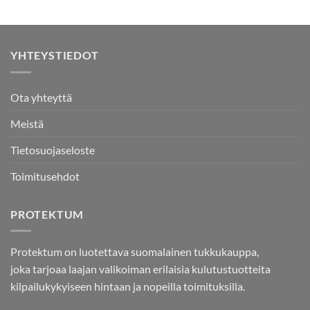
YHTEYSTIEDOT
Ota yhteyttä
Meistä
Tietosuojaseloste
Toimitusehdot
PROTEKTUM
Protektum on luotettava suomalainen tukkukauppa,
joka tarjoaa laajan valikoiman erilaisia kulutustuotteita
kilpailukykyiseen hintaan ja nopeilla toimituksilla.