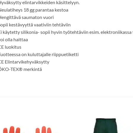
yväksytty elintarvikkeiden käsittelyyn.
eulatiheys 18 gg parantaa kestoa
Hengittävä saumaton vuori
opii kestävyyttä vaativiin tehtäviin
i käytetty silikonia- sopii hyvin työtehtäviin esim. elektroniikassa t
oi olla haittaa
E luokitus
uotteessa on kuluttajalle riippuetiketti
E Elintarvikehyväksytty
ÖKO-TEX® merkintä