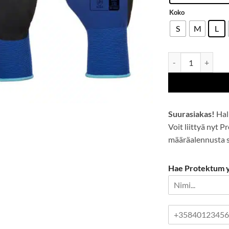
Koko
S
M
L
Nero kevyt vaahto
Suurasiakas!
Hal
Voit liittyä nyt 
määräalennusta se
Hae Protektum yr
P
u