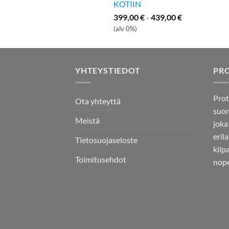
KOTIIN
399,00
€
-
439,00
€
(alv 0%)
YHTEYSTIEDOT
PR
Prot
Ota yhteyttä
suom
Meistä
joka
eril
Tietosuojaseloste
kilp
Toimitusehdot
nope