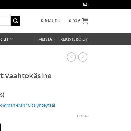
KIRJAUDU
0,00
€
RKIT
MEISTÄ
REKISTERÖIDY
t vaahtokäsine
%)
somman erän? Ota yhteyttä!
POISTA