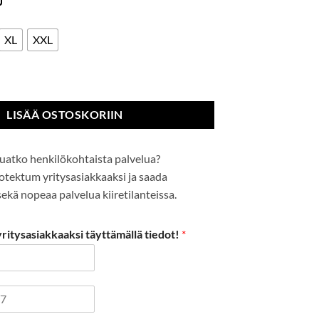
XL
XXL
käsine määrä
LISÄÄ OSTOSKORIIN
uatko henkilökohtaista palvelua?
Protektum yritysasiakkaaksi ja saada
kä nopeaa palvelua kiiretilanteissa.
itysasiakkaaksi täyttämällä tiedot!
*