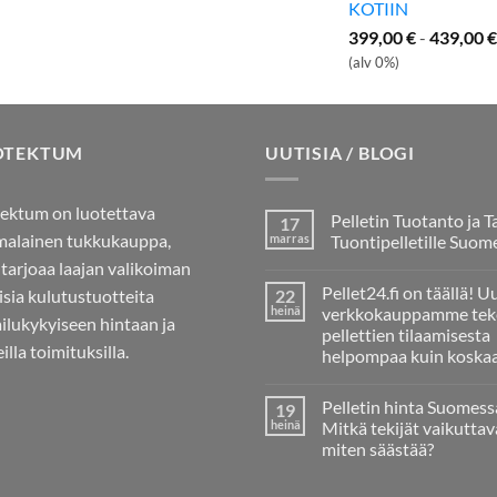
KOTIIN
399,00
€
-
439,00
€
(alv 0%)
OTEKTUM
UUTISIA / BLOGI
ektum on luotettava
Pelletin Tuotanto ja T
17
alainen tukkukauppa,
marras
Tuontipelletille Suom
 tarjoaa laajan valikoiman
Ei
kommentteja
Pellet24.fi on täällä! U
aisia kulutustuotteita
22
artikkeliin
Pelletin
heinä
verkkokauppamme tek
ailukykyiseen hintaan ja
Tuotanto
pellettien tilaamisesta
ja
illa toimituksilla.
Tarve
helpompaa kuin koska
Tuontipelletille
Ei
Suomessa
kommentteja
Pelletin hinta Suomess
19
artikkeliin
Pellet24.fi
heinä
Mitkä tekijät vaikuttav
on
miten säästää?
täällä!
Uusi
Ei
verkkokauppamme
kommentteja
tekee