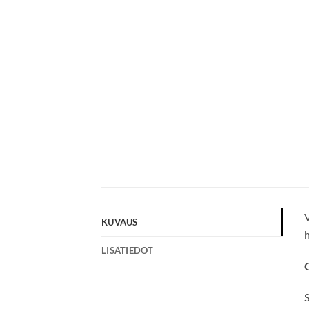
V
KUVAUS
h
LISÄTIEDOT
S