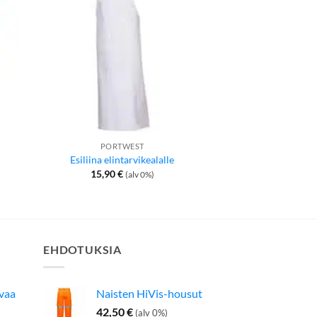
PORTWEST
KÄSIN
Grip Otek
Esiliina elintarvikealalle
(Vähittäismyy
15,90
€
(alv 0%)
1,80
€
(
EHDOTUKSIA
avaa
Naisten HiVis-housut
42,50
€
(alv 0%)