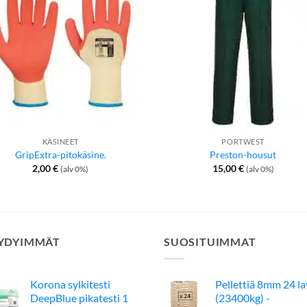
KÄSINEET
PORTWEST
GripExtra-pitokäsine.
Preston-housut
2,00
€
15,00
€
(alv 0%)
(alv 0%)
YDYIMMÄT
SUOSITUIMMAT
Korona sylkitesti
Pellettiä 8mm 24 l
DeepBlue pikatesti 1
(23400kg) -