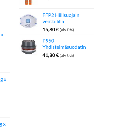
FFP2 Hiilisuojain
inen
Nykyinen
venttiilillä
hinta
on:
15,80
€
(alv 0%)
 x
275,00 €.
P950
Yhdistelmäsuodatin
41,80
€
(alv 0%)
inen
Nykyinen
hinta
on:
g x
142,50 €.
g x