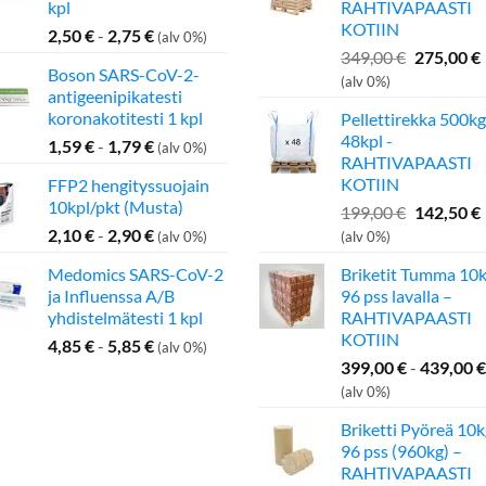
kpl
RAHTIVAPAASTI
KOTIIN
2,50
€
-
2,75
€
(alv 0%)
Alkuperä
349,00
€
275,00
€
Boson SARS-CoV-2-
hinta
(alv 0%)
antigeenipikatesti
oli:
koronakotitesti 1 kpl
Pellettirekka 500kg
349,00 €.
48kpl -
1,59
€
-
1,79
€
(alv 0%)
RAHTIVAPAASTI
KOTIIN
FFP2 hengityssuojain
10kpl/pkt (Musta)
Alkuperä
199,00
€
142,50
€
hinta
2,10
€
-
2,90
€
(alv 0%)
(alv 0%)
oli:
Medomics SARS-CoV-2
Briketit Tumma 10k
199,00 €.
ja Influenssa A/B
96 pss lavalla –
yhdistelmätesti 1 kpl
RAHTIVAPAASTI
KOTIIN
4,85
€
-
5,85
€
(alv 0%)
399,00
€
-
439,00
€
(alv 0%)
Briketti Pyöreä 10k
96 pss (960kg) –
RAHTIVAPAASTI