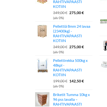
RAHTIVAPAASTI
KOTIIN
Alkuperäinen
Nykyinen
349,00
€
275,00
€
hinta
hinta
(alv 0%)
oli:
on:
Pellettiä 8mm 24 lavaa
349,00 €.
275,00 €.
(23400kg) -
RAHTIVAPAASTI
KOTIIN
Alkuperäinen
Nykyinen
349,00
€
275,00
€
hinta
hinta
(alv 0%)
oli:
on:
Pellettirekka 500kg x
349,00 €.
275,00 €.
48kpl -
RAHTIVAPAASTI
KOTIIN
Alkuperäinen
Nykyinen
199,00
€
142,50
€
hinta
hinta
(alv 0%)
oli:
on:
Briketit Tumma 10kg x
199,00 €.
142,50 €.
96 pss lavalla –
RAHTIVAPAASTI