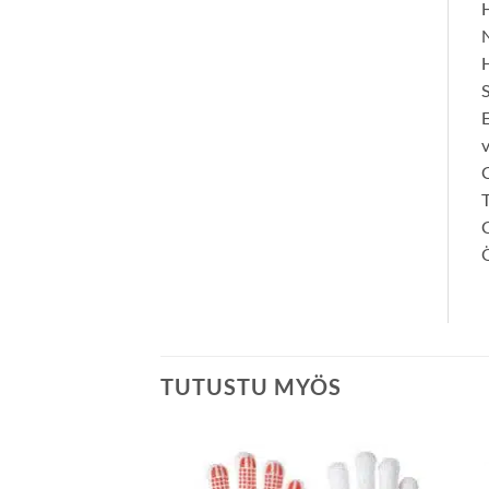
H
N
S
E
v
C
T
C
TUTUSTU MYÖS