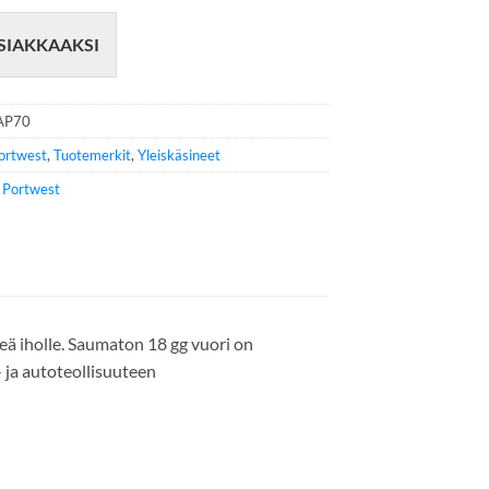
SIAKKAAKSI
AP70
ortwest
,
Tuotemerkit
,
Yleiskäsineet
e
Portwest
ä iholle. Saumaton 18 gg vuori on
- ja autoteollisuuteen