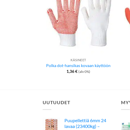
KÄSINEET
Polka dot-hansikas kovaan käyttöön
1,36
€
(alv 0%)
UUTUUDET
MY
Puupellettiä 6mm 24
lavaa (23400kg) –