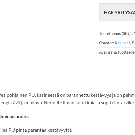
h
e
HAE YRITYSA
l
i
n
n
Tuotetunnus (SKU):
u
m
Osastot:
Käsineet
,
P
e
Avainsana tuotteell
r
o
*
esipohjainen PU, käsineessä on parannettu kestävyys ja on pehme
engittävä ja mukava. NeroLite ilman liuottimia ja sopii elintarvike
Ominaisuudet:
ileä PU pinta parantaa kestävyyttä