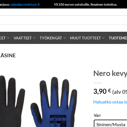
arjous:
sales@protektum.fi
Yli 350 euron ostoksille, ilmainen toimitus.
EET
VAATTEET
TYÖKENGÄT
MUUT TUOTTEET
TUOTEME
ÄSINE
Nero kevy
3,90
€
(alv 0
Haluatko ostaa i
Väri
Sininen/Musta