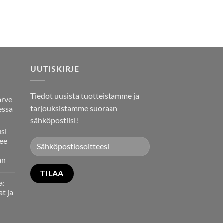
UUTISKIRJE
Tiedot uusista tuotteistamme ja
arve
tarjouksistamme suoraan
essa
sähköpostiisi!
usi
ee
an
a:
at ja