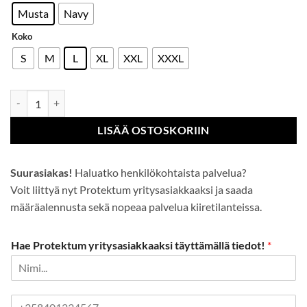
Musta
Navy
Koko
S
M
L
XL
XXL
XXXL
Nato-pusero määrä
LISÄÄ OSTOSKORIIN
Suurasiakas!
Haluatko henkilökohtaista palvelua?
Voit liittyä nyt Protektum yritysasiakkaaksi ja saada
määräalennusta sekä nopeaa palvelua kiiretilanteissa.
Hae Protektum yritysasiakkaaksi täyttämällä tiedot!
*
P