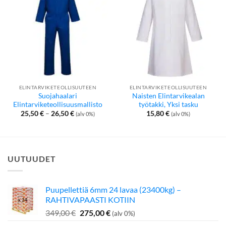
ELINTARVIKETEOLLISUUTEEN
ELINTARVIKETEOLLISUUTEEN
Suojahaalari
Naisten Elintarvikealan
Elintarviketeollisuusmallisto
työtakki, Yksi tasku
Hintaluokka:
25,50
€
–
26,50
€
15,80
€
(alv 0%)
(alv 0%)
25,50 €
-
26,50 €
UUTUUDET
Puupellettiä 6mm 24 lavaa (23400kg) –
RAHTIVAPAASTI KOTIIN
Alkuperäinen
Nykyinen
349,00
€
275,00
€
(alv 0%)
hinta
hinta