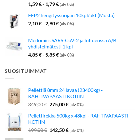
1,59
€
-
1,79
€
(alv 0%)
FFP2 hengityssuojain 10kpl/pkt (Musta)
2,10
€
-
2,90
€
(alv 0%)
Medomics SARS-CoV-2 ja Influenssa A/B
yhdistelmätesti 1 kpl
4,85
€
-
5,85
€
(alv 0%)
SUOSITUIMMAT
Pellettiä 8mm 24 lavaa (23400kg) -
RAHTIVAPAASTI KOTIIN
Alkuperäinen
Nykyinen
349,00
€
275,00
€
(alv 0%)
hinta
hinta
Pellettirekka 500kg x 48kpl - RAHTIVAPAASTI
oli:
on:
KOTIIN
349,00 €.
275,00 €.
Alkuperäinen
Nykyinen
199,00
€
142,50
€
(alv 0%)
hinta
hinta