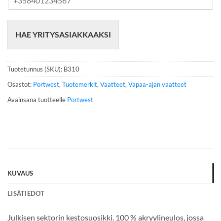
u
h
e
HAE YRITYSASIAKKAAKSI
l
i
n
n
Tuotetunnus (SKU):
B310
u
m
Osastot:
Portwest
,
Tuotemerkit
,
Vaatteet
,
Vapaa-ajan vaatteet
e
Avainsana tuotteelle
Portwest
r
o
*
KUVAUS
LISÄTIEDOT
Julkisen sektorin kestosuosikki. 100 % akryylineulos, jossa