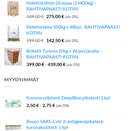
Pellettiä 8mm 24 lavaa (23400kg) -
oli:
on:
RAHTIVAPAASTI KOTIIN
349,00 €.
275,00 €.
Alkuperäinen
Nykyinen
349,00
€
275,00
€
(alv 0%)
hinta
hinta
Pellettirekka 500kg x 48kpl - RAHTIVAPAASTI
oli:
on:
KOTIIN
349,00 €.
275,00 €.
Alkuperäinen
Nykyinen
199,00
€
142,50
€
(alv 0%)
hinta
hinta
Briketit Tumma 10kg x 96 pss lavalla –
oli:
on:
RAHTIVAPAASTI KOTIIN
199,00 €.
142,50 €.
399,00
€
-
439,00
€
(alv 0%)
MYYDYIMMÄT
Korona sylkitesti DeepBlue pikatesti 1 kpl
2,50
€
-
2,75
€
(alv 0%)
Boson SARS-CoV-2-antigeenipikatesti
koronakotitesti 1 kpl