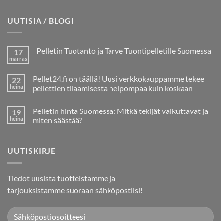
UUTISIA / BLOGI
Pelletin Tuotanto ja Tarve Tuontipelletille Suomessa
17
marras
Ei
kommentteja
artikkeliin
Pellet24.fi on täällä! Uusi verkkokauppamme tekee
22
Pelletin
Tuotanto
heinä
pellettien tilaamisesta helpompaa kuin koskaan
ja
Ei
Tarve
kommentteja
Tuontipelletille
Pelletin hinta Suomessa: Mitkä tekijät vaikuttavat ja
19
artikkeliin
Suomessa
Pellet24.fi
heinä
miten säästää?
on
täällä!
Ei
Uusi
kommentteja
verkkokauppamme
artikkeliin
UUTISKIRJE
tekee
Pelletin
pellettien
hinta
tilaamisesta
Suomessa:
helpompaa
Mitkä
kuin
tekijät
Tiedot uusista tuotteistamme ja
koskaan
vaikuttavat
ja
tarjouksistamme suoraan sähköpostiisi!
miten
säästää?