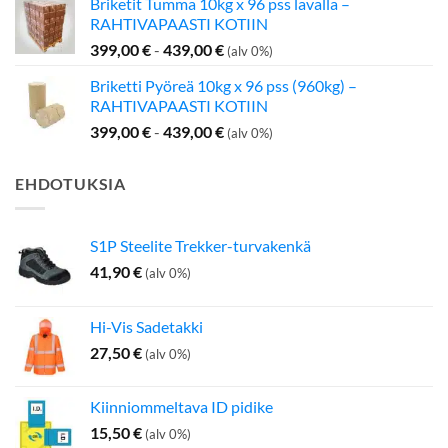
Briketit Tumma 10kg x 96 pss lavalla –
oli:
on:
RAHTIVAPAASTI KOTIIN
199,00 €.
142,50 €.
399,00
€
-
439,00
€
(alv 0%)
Briketti Pyöreä 10kg x 96 pss (960kg) –
RAHTIVAPAASTI KOTIIN
399,00
€
-
439,00
€
(alv 0%)
EHDOTUKSIA
S1P Steelite Trekker-turvakenkä
41,90
€
(alv 0%)
Hi-Vis Sadetakki
27,50
€
(alv 0%)
Kiinniommeltava ID pidike
15,50
€
(alv 0%)