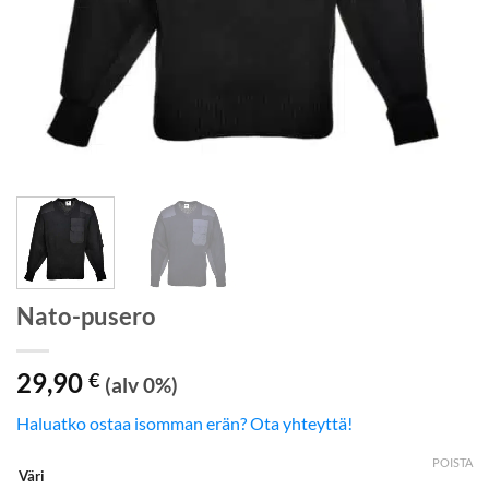
Nato-pusero
29,90
€
(alv 0%)
Haluatko ostaa isomman erän? Ota yhteyttä!
POISTA
Väri