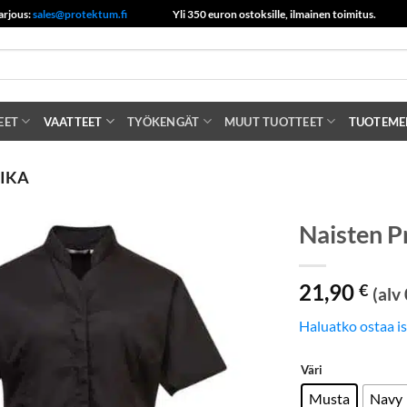
arjous:
sales@protektum.fi
Yli 350 euron ostoksille, ilmainen toimitus.
EET
VAATTEET
TYÖKENGÄT
MUUT TUOTTEET
TUOTEME
NIKA
Naisten P
21,90
€
(alv
Haluatko ostaa i
Väri
Musta
Navy