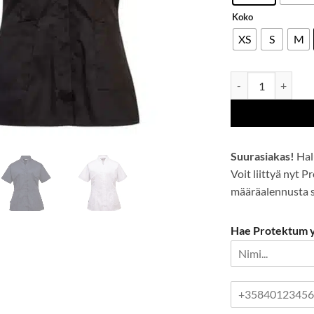
Koko
XS
S
M
Naisten Premier-t
Suurasiakas!
Hal
Voit liittyä nyt 
määräalennusta se
Hae Protektum yr
P
u