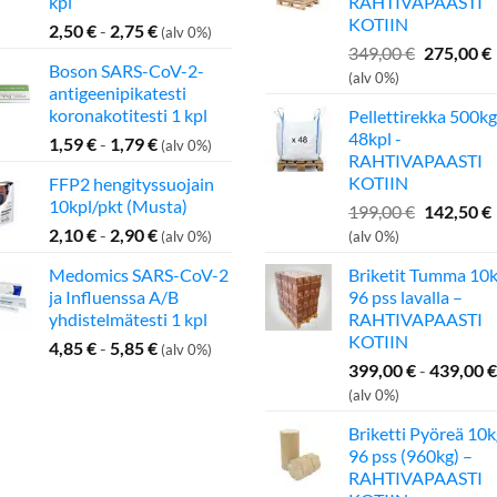
kpl
RAHTIVAPAASTI
KOTIIN
2,50
€
-
2,75
€
(alv 0%)
Alkuperä
349,00
€
275,00
€
Boson SARS-CoV-2-
hinta
(alv 0%)
antigeenipikatesti
oli:
koronakotitesti 1 kpl
Pellettirekka 500kg
349,00 €.
48kpl -
1,59
€
-
1,79
€
(alv 0%)
RAHTIVAPAASTI
KOTIIN
FFP2 hengityssuojain
10kpl/pkt (Musta)
Alkuperä
199,00
€
142,50
€
hinta
2,10
€
-
2,90
€
(alv 0%)
(alv 0%)
oli:
Medomics SARS-CoV-2
Briketit Tumma 10k
199,00 €.
ja Influenssa A/B
96 pss lavalla –
yhdistelmätesti 1 kpl
RAHTIVAPAASTI
KOTIIN
4,85
€
-
5,85
€
(alv 0%)
399,00
€
-
439,00
€
(alv 0%)
Briketti Pyöreä 10k
96 pss (960kg) –
RAHTIVAPAASTI