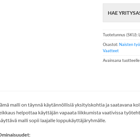
h
e
HAE YRITYSA
l
i
n
n
Tuotetunnus (SKU):
u
m
Osastot:
Naisten ty
e
Vaatteet
r
Avainsana tuotteell
o
*
ämä malli on täynnä käytännöllisiä yksityiskohtia ja saatavana kolm
eikkaus helpottaa käyttäjän vapaata liikkumista vaativissa työteh
äyttävä malli sopii laajalle loppukäyttäjäryhmälle.
Ominaisuudet: