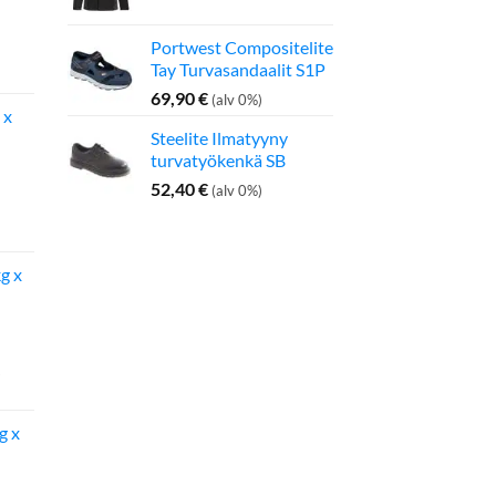
Portwest Compositelite
inen
Nykyinen
Tay Turvasandaalit S1P
hinta
on:
69,90
€
(alv 0%)
 x
275,00 €.
Steelite Ilmatyyny
turvatyökenkä SB
52,40
€
(alv 0%)
inen
Nykyinen
hinta
on:
g x
142,50 €.
g x