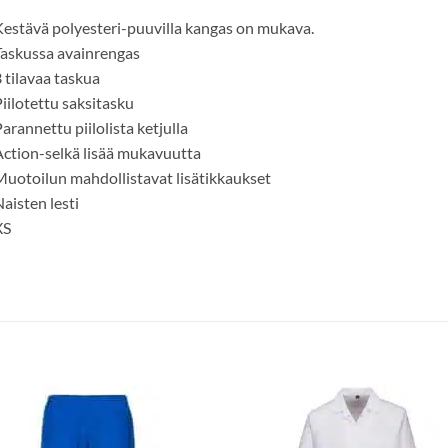
estävä polyesteri-puuvilla kangas on mukava.
askussa avainrengas
 tilavaa taskua
iilotettu saksitasku
arannettu piilolista ketjulla
ction-selkä lisää mukavuutta
uotoilun mahdollistavat lisätikkaukset
aisten lesti
XS