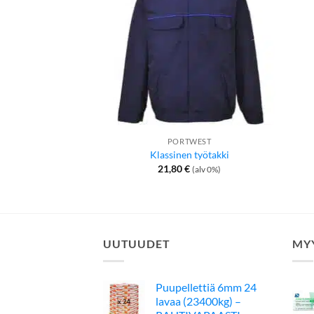
PORTWEST
Klassinen työtakki
21,80
€
(alv 0%)
UUTUUDET
MY
Puupellettiä 6mm 24
lavaa (23400kg) –