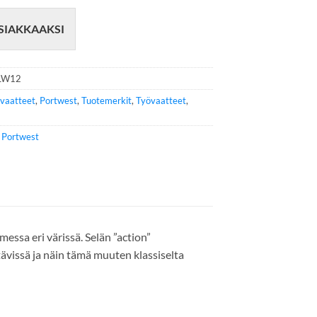
SIAKKAAKSI
LW12
övaatteet
,
Portwest
,
Tuotemerkit
,
Työvaatteet
,
e
Portwest
essa eri värissä. Selän ”action”
tävissä ja näin tämä muuten klassiselta