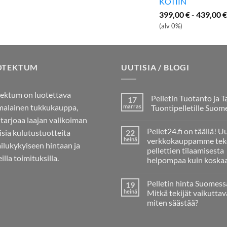
KOTIIN
399,00
€
-
439,00
€
(alv 0%)
OTEKTUM
UUTISIA / BLOGI
ektum on luotettava
Pelletin Tuotanto ja T
17
alainen tukkukauppa,
marras
Tuontipelletille Suom
 tarjoaa laajan valikoiman
Ei
kommentteja
Pellet24.fi on täällä! U
aisia kulutustuotteita
22
artikkeliin
Pelletin
heinä
verkkokauppamme tek
ailukykyiseen hintaan ja
Tuotanto
pellettien tilaamisesta
ja
illa toimituksilla.
Tarve
helpompaa kuin koska
Tuontipelletille
Ei
Suomessa
kommentteja
Pelletin hinta Suomess
19
artikkeliin
Pellet24.fi
heinä
Mitkä tekijät vaikuttav
on
miten säästää?
täällä!
Uusi
Ei
verkkokauppamme
kommentteja
tekee
artikkeliin