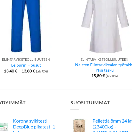
ELINTARVIKETEOLLISUUTEEN
ELINTARVIKETEOLLISUUTEEN
Naisten Elintarvikealan työtakk
Leipurin Housut
Yksi tasku
Hintaluokka:
13,40
€
–
13,80
€
(alv 0%)
13,40 €
15,80
€
(alv 0%)
-
13,80 €
YDYIMMÄT
SUOSITUIMMAT
Korona sylkitesti
Pellettiä 8mm 24 l
DeepBlue pikatesti 1
(23400kg) -