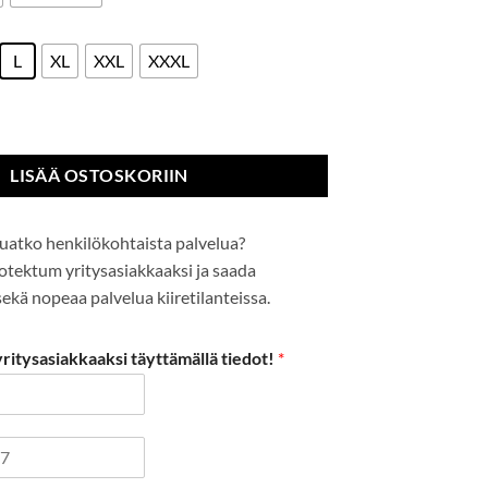
L
XL
XXL
XXXL
unika määrä
LISÄÄ OSTOSKORIIN
uatko henkilökohtaista palvelua?
Protektum yritysasiakkaaksi ja saada
kä nopeaa palvelua kiiretilanteissa.
itysasiakkaaksi täyttämällä tiedot!
*