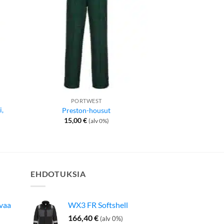
PORTWEST
KÄSIN
i,
Preston-housut
Classic Polka-n
15,00
€
0,64
€
(alv 0%)
(
EHDOTUKSIA
avaa
WX3 FR Softshell
166,40
€
(alv 0%)