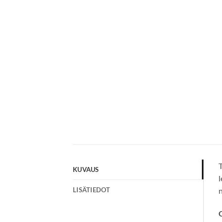
T
KUVAUS
l
LISÄTIEDOT
n