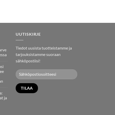
UUTISKIRJE
Tiedot uusista tuotteistamme ja
arve
tarjouksistamme suoraan
essa
sähköpostiisi!
usi
ee
an
a:
at ja