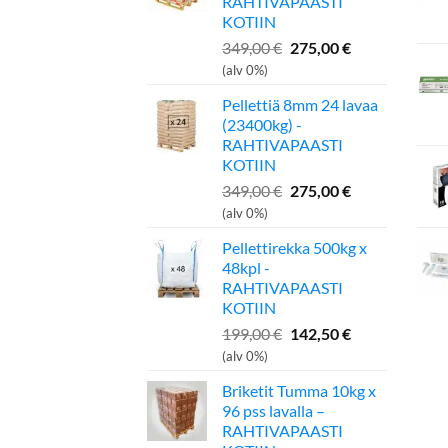
RAHTIVAPAASTI
KOTIIN
Alkuperäinen
Nykyinen
349,00
€
275,00
€
hinta
hinta
(alv 0%)
oli:
on:
Pellettiä 8mm 24 lavaa
349,00 €.
275,00 €.
(23400kg) -
RAHTIVAPAASTI
KOTIIN
Alkuperäinen
Nykyinen
349,00
€
275,00
€
hinta
hinta
(alv 0%)
oli:
on:
Pellettirekka 500kg x
349,00 €.
275,00 €.
48kpl -
RAHTIVAPAASTI
KOTIIN
Alkuperäinen
Nykyinen
199,00
€
142,50
€
hinta
hinta
(alv 0%)
oli:
on:
Briketit Tumma 10kg x
199,00 €.
142,50 €.
96 pss lavalla –
RAHTIVAPAASTI