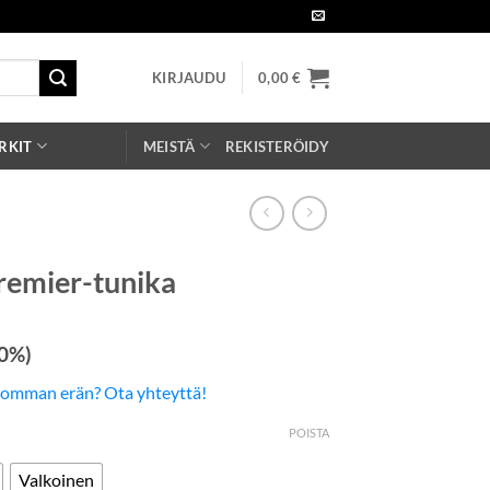
KIRJAUDU
0,00
€
RKIT
MEISTÄ
REKISTERÖIDY
remier-tunika
 0%)
somman erän? Ota yhteyttä!
POISTA
Valkoinen