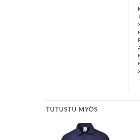
K
T
3
P
P
A
M
N
TUTUSTU MYÖS