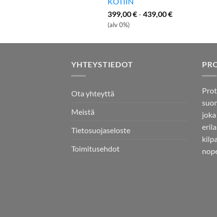
KOTIIN
399,00
€
-
439,00
€
(alv 0%)
YHTEYSTIEDOT
PR
Prot
Ota yhteyttä
suom
Meistä
joka
eril
Tietosuojaseloste
kilp
Toimitusehdot
nope