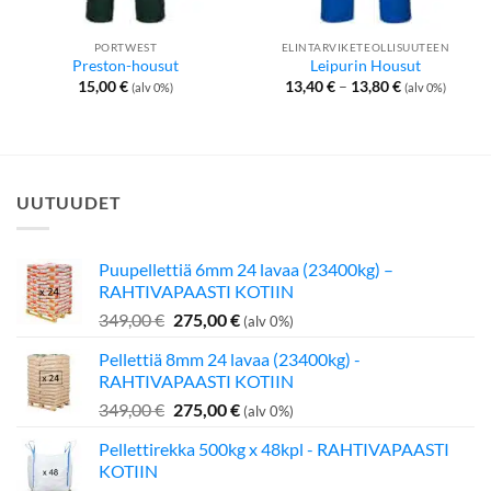
PORTWEST
ELINTARVIKETEOLLISUUTEEN
Preston-housut
Leipurin Housut
Hintaluokka:
15,00
€
13,40
€
–
13,80
€
(alv 0%)
(alv 0%)
13,40 €
-
13,80 €
UUTUUDET
Puupellettiä 6mm 24 lavaa (23400kg) –
RAHTIVAPAASTI KOTIIN
Alkuperäinen
Nykyinen
349,00
€
275,00
€
(alv 0%)
hinta
hinta
Pellettiä 8mm 24 lavaa (23400kg) -
oli:
on:
RAHTIVAPAASTI KOTIIN
349,00 €.
275,00 €.
Alkuperäinen
Nykyinen
349,00
€
275,00
€
(alv 0%)
hinta
hinta
Pellettirekka 500kg x 48kpl - RAHTIVAPAASTI
oli:
on:
KOTIIN
349,00 €.
275,00 €.