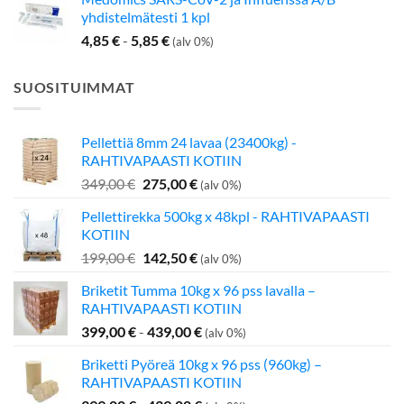
yhdistelmätesti 1 kpl
4,85
€
-
5,85
€
(alv 0%)
SUOSITUIMMAT
Pellettiä 8mm 24 lavaa (23400kg) -
RAHTIVAPAASTI KOTIIN
Alkuperäinen
Nykyinen
349,00
€
275,00
€
(alv 0%)
hinta
hinta
Pellettirekka 500kg x 48kpl - RAHTIVAPAASTI
oli:
on:
KOTIIN
349,00 €.
275,00 €.
Alkuperäinen
Nykyinen
199,00
€
142,50
€
(alv 0%)
hinta
hinta
Briketit Tumma 10kg x 96 pss lavalla –
oli:
on:
RAHTIVAPAASTI KOTIIN
199,00 €.
142,50 €.
399,00
€
-
439,00
€
(alv 0%)
Briketti Pyöreä 10kg x 96 pss (960kg) –
RAHTIVAPAASTI KOTIIN