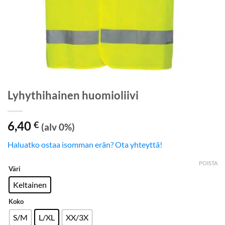
Lyhythihainen huomioliivi
6,40
€
(alv 0%)
Haluatko ostaa isomman erän? Ota yhteyttä!
POISTA
Väri
Keltainen
Koko
S/M
L/XL
XX/3X