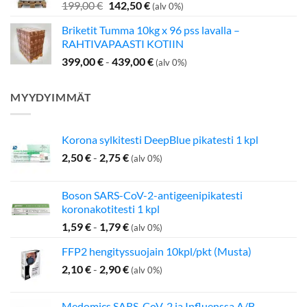
Alkuperäinen
Nykyinen
199,00
€
142,50
€
(alv 0%)
hinta
hinta
Briketit Tumma 10kg x 96 pss lavalla –
oli:
on:
RAHTIVAPAASTI KOTIIN
199,00 €.
142,50 €.
399,00
€
-
439,00
€
(alv 0%)
MYYDYIMMÄT
Korona sylkitesti DeepBlue pikatesti 1 kpl
2,50
€
-
2,75
€
(alv 0%)
Boson SARS-CoV-2-antigeenipikatesti
koronakotitesti 1 kpl
1,59
€
-
1,79
€
(alv 0%)
FFP2 hengityssuojain 10kpl/pkt (Musta)
2,10
€
-
2,90
€
(alv 0%)
Medomics SARS-CoV-2 ja Influenssa A/B