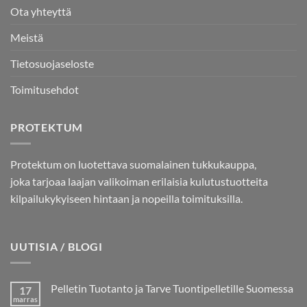
Ota yhteyttä
Meistä
Tietosuojaseloste
Toimitusehdot
PROTEKTUM
Protektum on luotettava suomalainen tukkukauppa,
joka tarjoaa laajan valikoiman erilaisia kulutustuotteita
kilpailukykyiseen hintaan ja nopeilla toimituksilla.
UUTISIA / BLOGI
Pelletin Tuotanto ja Tarve Tuontipelletille Suomessa
17
marras
Ei