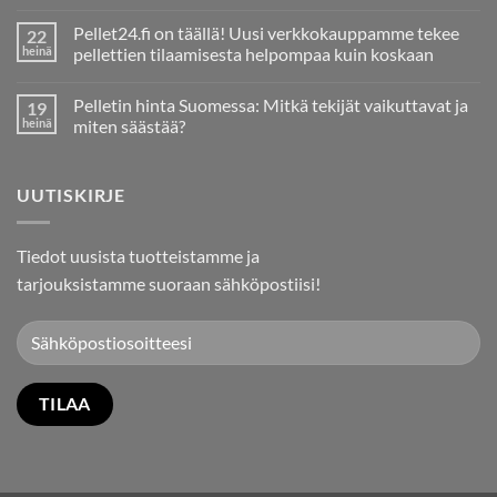
kommentteja
artikkeliin
Pellet24.fi on täällä! Uusi verkkokauppamme tekee
22
Pelletin
Tuotanto
heinä
pellettien tilaamisesta helpompaa kuin koskaan
ja
Ei
Tarve
kommentteja
Tuontipelletille
Pelletin hinta Suomessa: Mitkä tekijät vaikuttavat ja
19
artikkeliin
Suomessa
Pellet24.fi
heinä
miten säästää?
on
täällä!
Ei
Uusi
kommentteja
verkkokauppamme
artikkeliin
UUTISKIRJE
tekee
Pelletin
pellettien
hinta
tilaamisesta
Suomessa:
helpompaa
Mitkä
kuin
tekijät
Tiedot uusista tuotteistamme ja
koskaan
vaikuttavat
ja
tarjouksistamme suoraan sähköpostiisi!
miten
säästää?