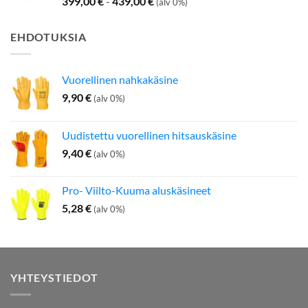
399,00
€
-
439,00
€
(alv 0%)
EHDOTUKSIA
Vuorellinen nahkakäsine
9,90
€
(alv 0%)
Uudistettu vuorellinen hitsauskäsine
9,40
€
(alv 0%)
Pro- Viilto-Kuuma aluskäsineet
5,28
€
(alv 0%)
YHTEYSTIEDOT