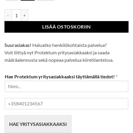
Lyhythihainen huomioliivi määrä
LISÄÄ OSTOSKORIIN
Suurasiakas!
Haluatko henkilökohtaista palvelua?
Voit liittyä nyt Protektum yritysasiakkaaksi ja saada
määräalennusta sekä nopeaa palvelua kiiretilanteissa.
Hae Protektum yritysasiakkaaksi täyttämällä tiedot!
*
P
u
h
e
HAE YRITYSASIAKKAAKSI
l
i