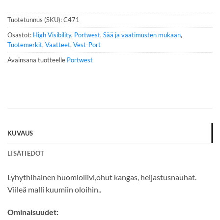
n
n
Tuotetunnus (SKU):
C471
u
m
Osastot:
High Visibility
,
Portwest
,
Sää ja vaatimusten mukaan
,
e
Tuotemerkit
,
Vaatteet
,
Vest-Port
r
Avainsana tuotteelle
Portwest
o
*
KUVAUS
LISÄTIEDOT
Lyhythihainen huomioliivi,ohut kangas, heijastusnauhat.
Viileä malli kuumiin oloihin..
Ominaisuudet: