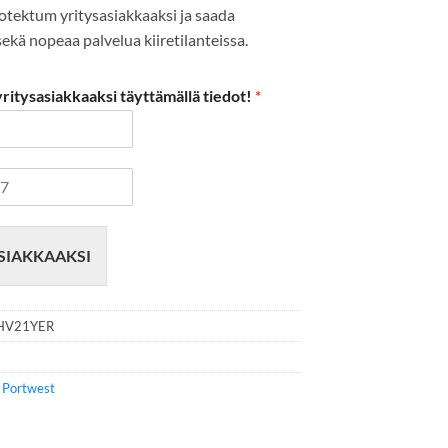
Protektum yritysasiakkaaksi ja saada
kä nopeaa palvelua kiiretilanteissa.
itysasiakkaaksi täyttämällä tiedot!
*
SIAKKAAKSI
HV21YER
e
Portwest