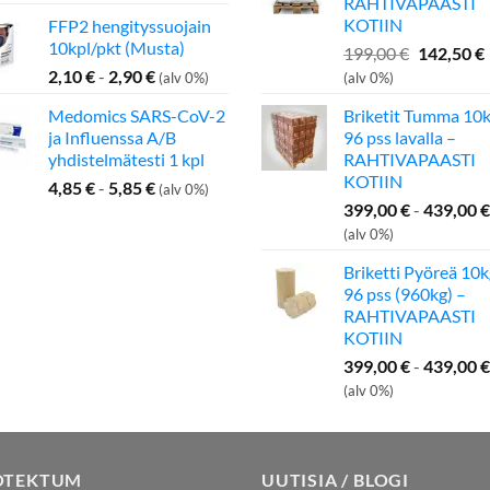
RAHTIVAPAASTI
KOTIIN
FFP2 hengityssuojain
10kpl/pkt (Musta)
Alkuperä
199,00
€
142,50
€
hinta
2,10
€
-
2,90
€
(alv 0%)
(alv 0%)
oli:
Medomics SARS-CoV-2
Briketit Tumma 10k
199,00 €.
ja Influenssa A/B
96 pss lavalla –
yhdistelmätesti 1 kpl
RAHTIVAPAASTI
KOTIIN
4,85
€
-
5,85
€
(alv 0%)
399,00
€
-
439,00
€
(alv 0%)
Briketti Pyöreä 10k
96 pss (960kg) –
RAHTIVAPAASTI
KOTIIN
399,00
€
-
439,00
€
(alv 0%)
OTEKTUM
UUTISIA / BLOGI