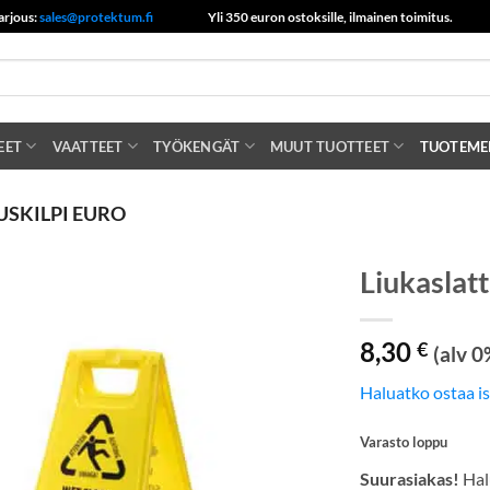
arjous:
sales@protektum.fi
Yli 350 euron ostoksille, ilmainen toimitus.
EET
VAATTEET
TYÖKENGÄT
MUUT TUOTTEET
TUOTEME
USKILPI EURO
Liukaslatt
8,30
€
(alv 0
Haluatko ostaa i
Varasto loppu
Suurasiakas!
Hal