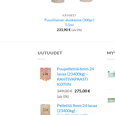
KÄSINEET
Puuvillainen aluskäsine (300pr)
5.5oz
233,90
€
(alv 0%)
UUTUUDET
MY
Puupellettiä 6mm 24
lavaa (23400kg) –
RAHTIVAPAASTI
KOTIIN
Alkuperäinen
Nykyinen
349,00
€
275,00
€
hinta
hinta
(alv 0%)
oli:
on:
Pellettiä 8mm 24 lavaa
349,00 €.
275,00 €.
(23400kg) -