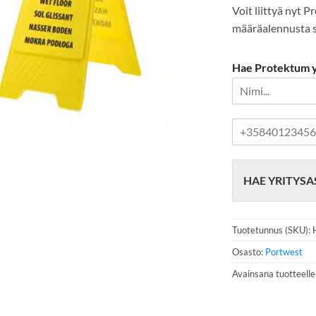
Voit liittyä nyt 
määräalennusta se
Hae Protektum yr
P
u
h
e
HAE YRITYSA
l
i
n
n
Tuotetunnus (SKU):
u
m
Osasto:
Portwest
e
Avainsana tuotteell
r
o
*