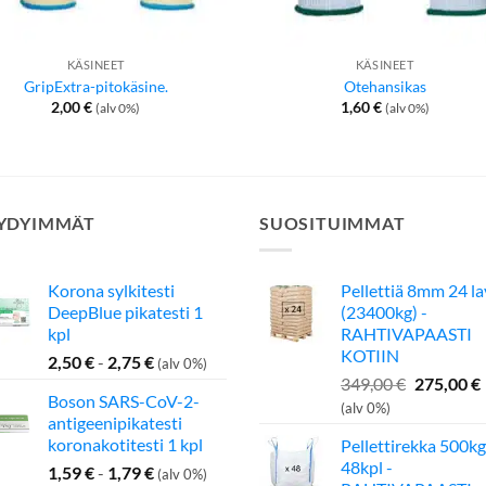
KÄSINEET
KÄSINEET
GripExtra-pitokäsine.
Otehansikas
2,00
€
1,60
€
(alv 0%)
(alv 0%)
YDYIMMÄT
SUOSITUIMMAT
Korona sylkitesti
Pellettiä 8mm 24 l
DeepBlue pikatesti 1
(23400kg) -
kpl
RAHTIVAPAASTI
KOTIIN
2,50
€
-
2,75
€
(alv 0%)
Alkuperä
349,00
€
275,00
€
Boson SARS-CoV-2-
hinta
(alv 0%)
antigeenipikatesti
oli:
koronakotitesti 1 kpl
Pellettirekka 500kg
349,00 €.
48kpl -
1,59
€
-
1,79
€
(alv 0%)