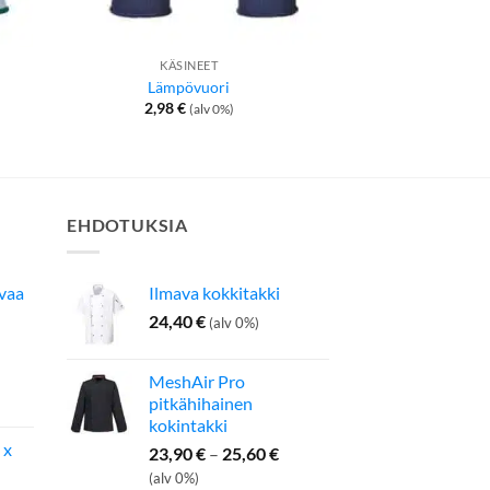
KÄSINEET
PORTW
Lämpövuori
Perusha
2,98
€
25,90
€
(alv 0%)
EHDOTUKSIA
avaa
Ilmava kokkitakki
24,40
€
(alv 0%)
MeshAir Pro
inen
Nykyinen
pitkähihainen
hinta
kokintakki
on:
 x
Hintaluokka:
23,90
€
–
25,60
€
275,00 €.
23,90 €
(alv 0%)