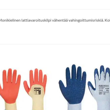
onikielinen lattiavaroituskilpi vähentää vahingoittumisriskiä. Ko