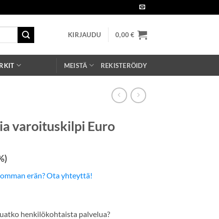
KIRJAUDU
0,00
€
RKIT
MEISTÄ
REKISTERÖIDY
ia varoituskilpi Euro
%)
somman erän? Ota yhteyttä!
uatko henkilökohtaista palvelua?