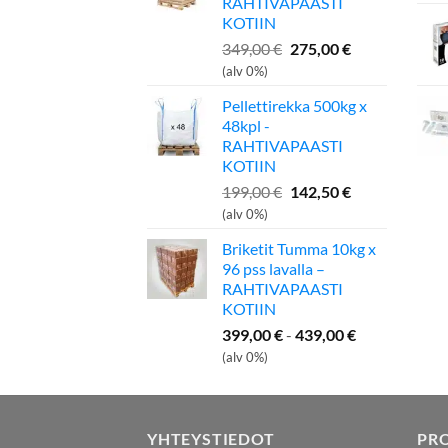
RAHTIVAPAASTI
KOTIIN
Alkuperäinen
Nykyinen
349,00
€
275,00
€
hinta
hinta
(alv 0%)
oli:
on:
Pellettirekka 500kg x
349,00 €.
275,00 €.
48kpl -
RAHTIVAPAASTI
KOTIIN
Alkuperäinen
Nykyinen
199,00
€
142,50
€
hinta
hinta
(alv 0%)
oli:
on:
Briketit Tumma 10kg x
199,00 €.
142,50 €.
96 pss lavalla –
RAHTIVAPAASTI
KOTIIN
399,00
€
-
439,00
€
(alv 0%)
YHTEYSTIEDOT
PR