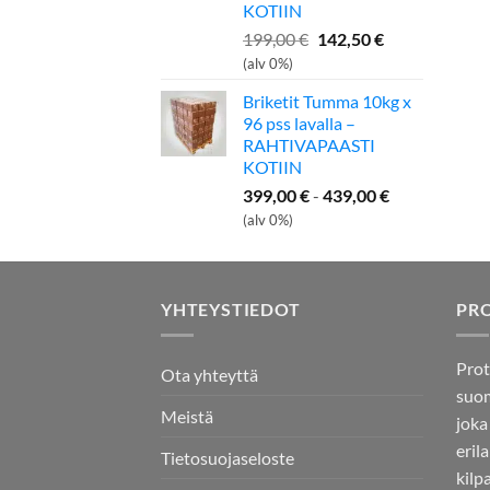
KOTIIN
Alkuperäinen
Nykyinen
199,00
€
142,50
€
hinta
hinta
(alv 0%)
oli:
on:
Briketit Tumma 10kg x
199,00 €.
142,50 €.
96 pss lavalla –
RAHTIVAPAASTI
KOTIIN
399,00
€
-
439,00
€
(alv 0%)
YHTEYSTIEDOT
PR
Prot
Ota yhteyttä
suom
Meistä
joka
eril
Tietosuojaseloste
kilp