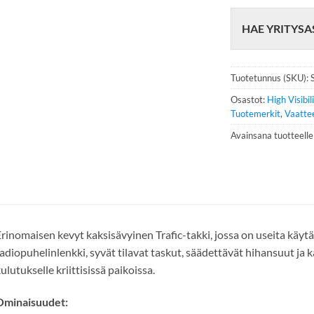
h
e
HAE YRITYSA
l
i
n
n
Tuotetunnus (SKU):
u
m
Osastot:
High Visibil
e
Tuotemerkit
,
Vaatte
r
Avainsana tuotteell
o
*
rinomaisen kevyt kaksisävyinen Trafic-takki, jossa on useita käyt
adiopuhelinlenkki, syvät tilavat taskut, säädettävät hihansuut ja
ulutukselle kriittisissä paikoissa.
Ominaisuudet: