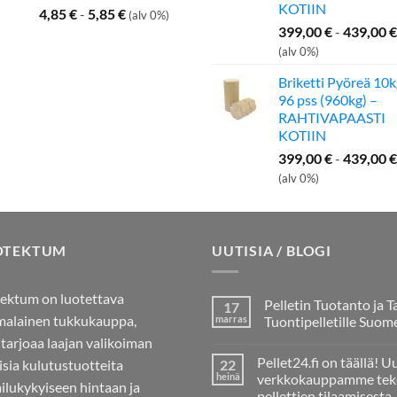
KOTIIN
4,85
€
-
5,85
€
(alv 0%)
399,00
€
-
439,00
€
(alv 0%)
Briketti Pyöreä 10k
96 pss (960kg) –
RAHTIVAPAASTI
KOTIIN
399,00
€
-
439,00
€
(alv 0%)
OTEKTUM
UUTISIA / BLOGI
ektum on luotettava
Pelletin Tuotanto ja T
17
alainen tukkukauppa,
marras
Tuontipelletille Suom
 tarjoaa laajan valikoiman
Ei
kommentteja
Pellet24.fi on täällä! U
aisia kulutustuotteita
22
artikkeliin
Pelletin
heinä
verkkokauppamme tek
ailukykyiseen hintaan ja
Tuotanto
pellettien tilaamisesta
ja