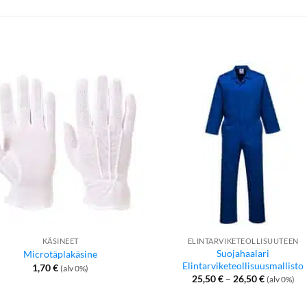
KÄSINEET
ELINTARVIKETEOLLISUUTEEN
Suojahaalari
Microtäplakäsine
Elintarviketeollisuusmallisto
1,70
€
(alv 0%)
Hintaluok
25,50
€
–
26,50
€
(alv 0%)
25,50 €
-
26,50 €