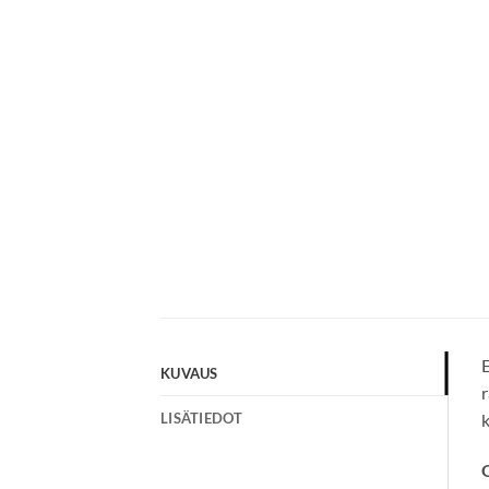
E
KUVAUS
r
LISÄTIEDOT
k