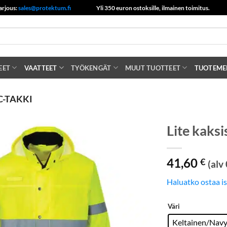
arjous:
sales@protektum.fi
Yli 350 euron ostoksille, ilmainen toimitus.
EET
VAATTEET
TYÖKENGÄT
MUUT TUOTTEET
TUOTEME
C-TAKKI
Lite kaksi
41,60
€
(alv
Haluatko ostaa i
Väri
Keltainen/Nav