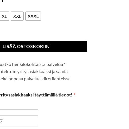
XL
XXL
XXXL
ic-takki määrä
LISÄÄ OSTOSKORIIN
uatko henkilökohtaista palvelua?
Protektum yritysasiakkaaksi ja saada
kä nopeaa palvelua kiiretilanteissa.
itysasiakkaaksi täyttämällä tiedot!
*