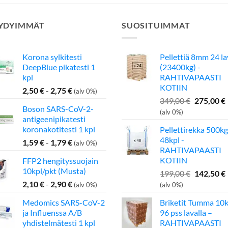
YDYIMMÄT
SUOSITUIMMAT
Korona sylkitesti
Pellettiä 8mm 24 l
DeepBlue pikatesti 1
(23400kg) -
kpl
RAHTIVAPAASTI
KOTIIN
2,50
€
-
2,75
€
(alv 0%)
Alkuperä
349,00
€
275,00
€
Boson SARS-CoV-2-
hinta
(alv 0%)
antigeenipikatesti
oli:
koronakotitesti 1 kpl
Pellettirekka 500kg
349,00 €.
48kpl -
1,59
€
-
1,79
€
(alv 0%)
RAHTIVAPAASTI
KOTIIN
FFP2 hengityssuojain
10kpl/pkt (Musta)
Alkuperä
199,00
€
142,50
€
hinta
2,10
€
-
2,90
€
(alv 0%)
(alv 0%)
oli:
Medomics SARS-CoV-2
Briketit Tumma 10k
199,00 €.
ja Influenssa A/B
96 pss lavalla –
yhdistelmätesti 1 kpl
RAHTIVAPAASTI