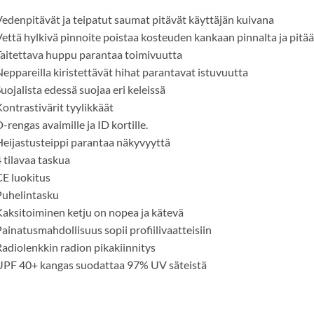
edenpitävät ja teipatut saumat pitävät käyttäjän kuivana
että hylkivä pinnoite poistaa kosteuden kankaan pinnalta ja pitää
aitettava huppu parantaa toimivuutta
eppareilla kiristettävät hihat parantavat istuvuutta
uojalista edessä suojaa eri keleissä
ontrastivärit tyylikkäät
-rengas avaimille ja ID kortille.
eijastusteippi parantaa näkyvyyttä
 tilavaa taskua
E luokitus
Puhelintasku
aksitoiminen ketju on nopea ja kätevä
ainatusmahdollisuus sopii profiilivaatteisiin
adiolenkkin radion pikakiinnitys
UPF 40+ kangas suodattaa 97% UV säteistä