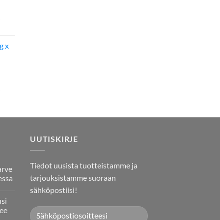
g x
UUTISKIRJE
Tiedot uusista tuotteistamme ja
arve
tarjouksistamme suoraan
essa
sähköpostiisi!
usi
ee