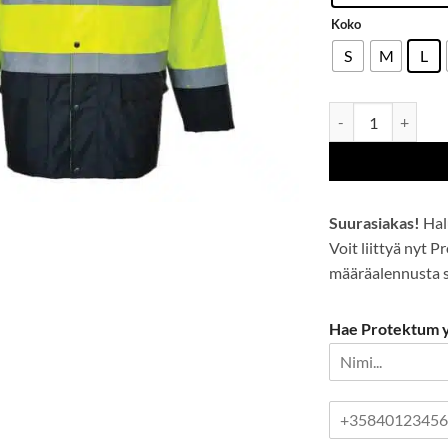
Koko
S
M
L
Lite kaksisävy Traf
Suurasiakas!
Hal
Voit liittyä nyt 
määräalennusta se
Hae Protektum yr
P
u