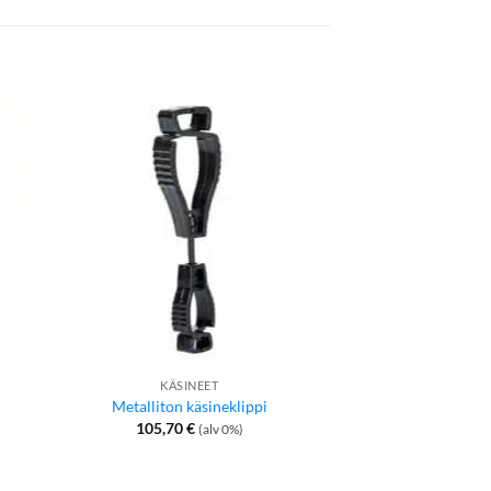
KÄSINEET
ELINTARVIKETE
Metalliton käsineklippi
Liivi elintarvik
105,70
€
19,90
€
(alv 0%)
ka: