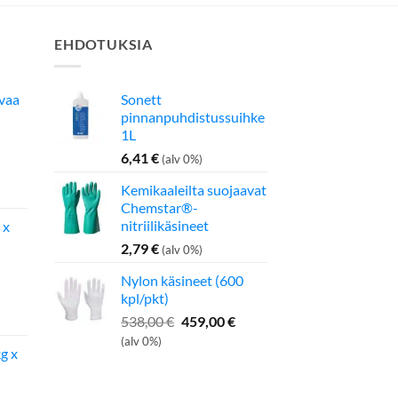
EHDOTUKSIA
avaa
Sonett
pinnanpuhdistussuihke
1L
6,41
€
(alv 0%)
inen
Nykyinen
Kemikaaleilta suojaavat
hinta
Chemstar®-
on:
nitriilikäsineet
 x
275,00 €.
2,79
€
(alv 0%)
Nylon käsineet (600
kpl/pkt)
inen
Nykyinen
hinta
Alkuperäinen
Nykyinen
538,00
€
459,00
€
on:
hinta
hinta
(alv 0%)
g x
142,50 €.
oli:
on:
538,00 €.
459,00 €.