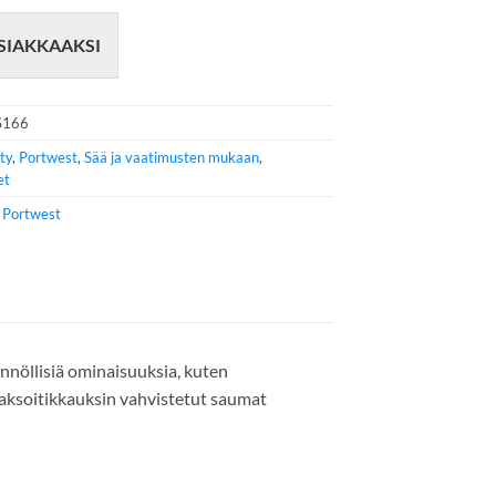
SIAKKAAKSI
S166
ity
,
Portwest
,
Sää ja vaatimusten mukaan
,
et
e
Portwest
ännöllisiä ominaisuuksia, kuten
 kaksoitikkauksin vahvistetut saumat