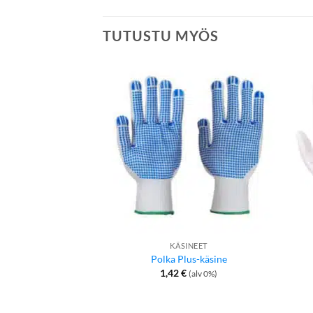
TUTUSTU MYÖS
KÄSINEET
Polka Plus-käsine
1,42
€
(alv 0%)