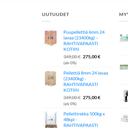
UUTUUDET
MY
Puupellettiä 6mm 24
lavaa (23400kg) –
RAHTIVAPAASTI
KOTIIN
Alkuperäinen
Nykyinen
349,00
€
275,00
€
hinta
hinta
(alv 0%)
oli:
on:
Pellettiä 8mm 24 lavaa
349,00 €.
275,00 €.
(23400kg) -
RAHTIVAPAASTI
KOTIIN
Alkuperäinen
Nykyinen
349,00
€
275,00
€
hinta
hinta
(alv 0%)
oli:
on:
Pellettirekka 500kg x
349,00 €.
275,00 €.
48kpl -
RAHTIVAPAASTI