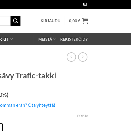
KIRJAUDU
0,00
€
RKIT
MEISTÄ
REKISTERÖIDY
sävy Trafic-takki
 0%)
somman erän? Ota yhteyttä!
POISTA
y