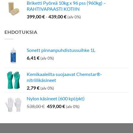
Briketti Pyöreä 10kg x 96 pss (960kg) –
RAHTIVAPAASTI KOTIIN
399,00
€
-
439,00
€
(alv 0%)
EHDOTUKSIA
Sonett pinnanpuhdistussuihke 1L
6,41
€
(alv 0%)
Kemikaaleilta suojaavat Chemstar®-
nitriilikäsineet
2,79
€
(alv 0%)
Nylon käsineet (600 kpl/pkt)
Alkuperäinen
Nykyinen
538,00
€
459,00
€
(alv 0%)
hinta
hinta
oli:
on:
538,00 €.
459,00 €.