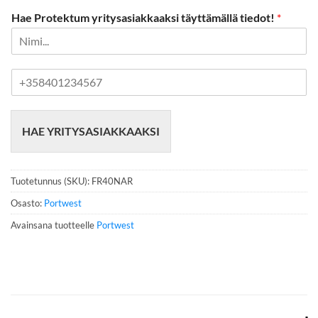
Hae Protektum yritysasiakkaaksi täyttämällä tiedot!
*
P
u
h
e
HAE YRITYSASIAKKAAKSI
l
i
n
n
Tuotetunnus (SKU):
FR40NAR
u
m
Osasto:
Portwest
e
Avainsana tuotteelle
Portwest
r
o
*