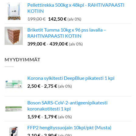
Pellettirekka 500kg x 48kpl - RAHTIVAPAASTI
oli:
on:
KOTIIN
349,00 €.
275,00 €.
Alkuperäinen
Nykyinen
199,00
€
142,50
€
(alv 0%)
hinta
hinta
Briketit Tumma 10kg x 96 pss lavalla –
oli:
on:
RAHTIVAPAASTI KOTIIN
199,00 €.
142,50 €.
399,00
€
-
439,00
€
(alv 0%)
MYYDYIMMÄT
Korona sylkitesti DeepBlue pikatesti 1 kpl
2,50
€
-
2,75
€
(alv 0%)
Boson SARS-CoV-2-antigeenipikatesti
koronakotitesti 1 kpl
1,59
€
-
1,79
€
(alv 0%)
FFP2 hengityssuojain 10kpl/pkt (Musta)
2,10
€
-
2,90
€
(alv 0%)