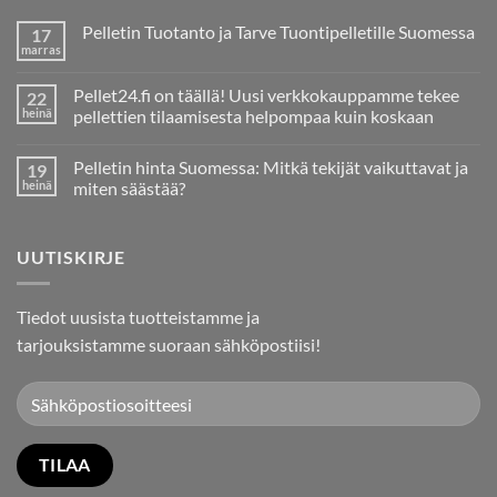
Pelletin Tuotanto ja Tarve Tuontipelletille Suomessa
17
marras
Ei
kommentteja
artikkeliin
Pellet24.fi on täällä! Uusi verkkokauppamme tekee
22
Pelletin
Tuotanto
heinä
pellettien tilaamisesta helpompaa kuin koskaan
ja
Ei
Tarve
kommentteja
Tuontipelletille
Pelletin hinta Suomessa: Mitkä tekijät vaikuttavat ja
19
artikkeliin
Suomessa
Pellet24.fi
heinä
miten säästää?
on
täällä!
Ei
Uusi
kommentteja
verkkokauppamme
artikkeliin
UUTISKIRJE
tekee
Pelletin
pellettien
hinta
tilaamisesta
Suomessa:
helpompaa
Mitkä
kuin
tekijät
Tiedot uusista tuotteistamme ja
koskaan
vaikuttavat
ja
tarjouksistamme suoraan sähköpostiisi!
miten
säästää?