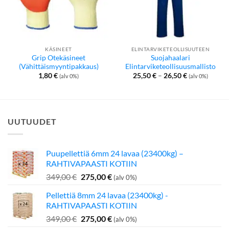
KÄSINEET
ELINTARVIKETEOLLISUUTEEN
Grip Otekäsineet
Suojahaalari
(Vähittäismyyntipakkaus)
Elintarviketeollisuusmallisto
Hintaluokka:
1,80
€
25,50
€
–
26,50
€
(alv 0%)
(alv 0%)
25,50 €
-
26,50 €
UUTUUDET
Puupellettiä 6mm 24 lavaa (23400kg) –
RAHTIVAPAASTI KOTIIN
Alkuperäinen
Nykyinen
349,00
€
275,00
€
(alv 0%)
hinta
hinta
Pellettiä 8mm 24 lavaa (23400kg) -
oli:
on:
RAHTIVAPAASTI KOTIIN
349,00 €.
275,00 €.
Alkuperäinen
Nykyinen
349,00
€
275,00
€
(alv 0%)
hinta
hinta