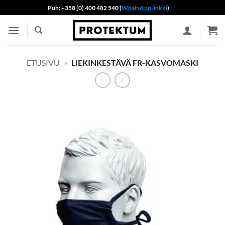
Skip
Puh: +358 (0) 400 482 540 (
WhatsApp linkki
)
to
content
ETUSIVU
»
LIEKINKESTÄVÄ FR-KASVOMASKI