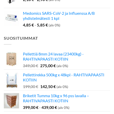
Medomics SARS-CoV-2 ja Influenssa A/B
yhdistelmätesti 1 kpl
4,85
€
-
5,85
€
(alv 0%)
SUOSITUIMMAT
Pellettiä 8mm 24 lavaa (23400kg) -
RAHTIVAPAASTI KOTIIN
Alkuperäinen
Nykyinen
349,00
€
275,00
€
(alv 0%)
hinta
hinta
Pellettirekka 500kg x 48kpl - RAHTIVAPAASTI
oli:
on:
KOTIIN
349,00 €.
275,00 €.
Alkuperäinen
Nykyinen
199,00
€
142,50
€
(alv 0%)
hinta
hinta
Briketit Tumma 10kg x 96 pss lavalla –
oli:
on:
RAHTIVAPAASTI KOTIIN
199,00 €.
142,50 €.
399,00
€
-
439,00
€
(alv 0%)