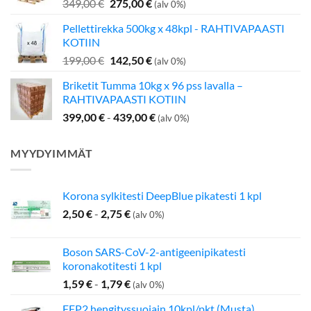
Alkuperäinen
Nykyinen
349,00
€
275,00
€
(alv 0%)
hinta
hinta
Pellettirekka 500kg x 48kpl - RAHTIVAPAASTI
oli:
on:
KOTIIN
349,00 €.
275,00 €.
Alkuperäinen
Nykyinen
199,00
€
142,50
€
(alv 0%)
hinta
hinta
Briketit Tumma 10kg x 96 pss lavalla –
oli:
on:
RAHTIVAPAASTI KOTIIN
199,00 €.
142,50 €.
399,00
€
-
439,00
€
(alv 0%)
MYYDYIMMÄT
Korona sylkitesti DeepBlue pikatesti 1 kpl
2,50
€
-
2,75
€
(alv 0%)
Boson SARS-CoV-2-antigeenipikatesti
koronakotitesti 1 kpl
1,59
€
-
1,79
€
(alv 0%)
FFP2 hengityssuojain 10kpl/pkt (Musta)