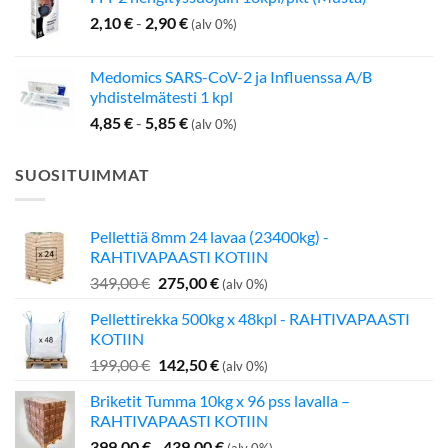
2,10
€
-
2,90
€
(alv 0%)
Medomics SARS-CoV-2 ja Influenssa A/B
yhdistelmätesti 1 kpl
4,85
€
-
5,85
€
(alv 0%)
SUOSITUIMMAT
Pellettiä 8mm 24 lavaa (23400kg) -
RAHTIVAPAASTI KOTIIN
Alkuperäinen
Nykyinen
349,00
€
275,00
€
(alv 0%)
hinta
hinta
Pellettirekka 500kg x 48kpl - RAHTIVAPAASTI
oli:
on:
KOTIIN
349,00 €.
275,00 €.
Alkuperäinen
Nykyinen
199,00
€
142,50
€
(alv 0%)
hinta
hinta
Briketit Tumma 10kg x 96 pss lavalla –
oli:
on:
RAHTIVAPAASTI KOTIIN
199,00 €.
142,50 €.
399,00
€
-
439,00
€
(alv 0%)