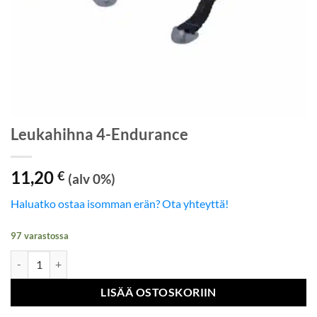
Leukahihna 4-Endurance
11,20
€
(alv 0%)
Haluatko ostaa isomman erän? Ota yhteyttä!
97 varastossa
Leukahihna 4-Endurance määrä
LISÄÄ OSTOSKORIIN