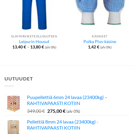
ELINTARVIKETEOLLISUUTEEN
KÄSINEET
Leipurin Housut
Polka Plus-käsine
Hintaluokka:
13,40
€
–
13,80
€
1,42
€
(alv 0%)
(alv 0%)
13,40 €
-
13,80 €
UUTUUDET
Puupellettiä 6mm 24 lavaa (23400kg) –
RAHTIVAPAASTI KOTIIN
Alkuperäinen
Nykyinen
349,00
€
275,00
€
(alv 0%)
hinta
hinta
Pellettiä 8mm 24 lavaa (23400kg) -
oli:
on:
RAHTIVAPAASTI KOTIIN
349,00 €.
275,00 €.