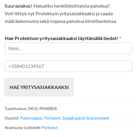
Suurasiakas!
Haluatko henkilökohtaista palvelua?
Voit liittyä nyt Protektum yritysasiakkaaksi ja saada
määräalennusta sekä nopeaa palvelua kiiretilanteissa.
Hae Protektum yritysasiakkaaksi täyttämällä tiedot!
*
P
u
h
e
HAE YRITYSASIAKKAAKSI
l
i
n
n
Tuotetunnus (SKU):
PA48BKR
u
m
Osastot:
Päänsuojaus
,
Portwest
,
Suojakypärät lisävarusteet
e
Avainsana tuotteelle
Portwest
r
o