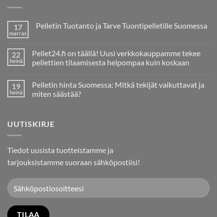
Pelletin Tuotanto ja Tarve Tuontipelletille Suomessa
17
marras
Ei
kommentteja
artikkeliin
Pellet24.fi on täällä! Uusi verkkokauppamme tekee
22
Pelletin
Tuotanto
heinä
pellettien tilaamisesta helpompaa kuin koskaan
ja
Ei
Tarve
kommentteja
Tuontipelletille
Pelletin hinta Suomessa: Mitkä tekijät vaikuttavat ja
19
artikkeliin
Suomessa
Pellet24.fi
heinä
miten säästää?
on
täällä!
Ei
Uusi
kommentteja
verkkokauppamme
artikkeliin
UUTISKIRJE
tekee
Pelletin
pellettien
hinta
tilaamisesta
Suomessa:
helpompaa
Mitkä
kuin
tekijät
Tiedot uusista tuotteistamme ja
koskaan
vaikuttavat
ja
tarjouksistamme suoraan sähköpostiisi!
miten
säästää?