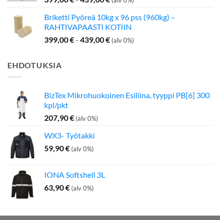
Briketti Pyöreä 10kg x 96 pss (960kg) –
RAHTIVAPAASTI KOTIIN
399,00
€
-
439,00
€
(alv 0%)
EHDOTUKSIA
BizTex Mikrohuokoinen Esiliina, tyyppi PB[6] 300
kpl/pkt
207,90
€
(alv 0%)
WX3- Työtakki
59,90
€
(alv 0%)
IONA Softshell 3L
63,90
€
(alv 0%)