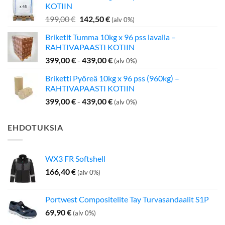
KOTIIN
349,00 €.
275,00 €.
Alkuperäinen
Nykyinen
199,00
€
142,50
€
(alv 0%)
hinta
hinta
Briketit Tumma 10kg x 96 pss lavalla –
oli:
on:
RAHTIVAPAASTI KOTIIN
199,00 €.
142,50 €.
399,00
€
-
439,00
€
(alv 0%)
Briketti Pyöreä 10kg x 96 pss (960kg) –
RAHTIVAPAASTI KOTIIN
399,00
€
-
439,00
€
(alv 0%)
EHDOTUKSIA
WX3 FR Softshell
166,40
€
(alv 0%)
Portwest Compositelite Tay Turvasandaalit S1P
69,90
€
(alv 0%)