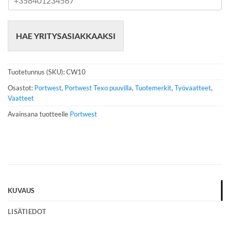
u
h
e
HAE YRITYSASIAKKAAKSI
l
i
n
n
Tuotetunnus (SKU):
CW10
u
m
Osastot:
Portwest
,
Portwest Texo puuvilla
,
Tuotemerkit
,
Työvaatteet
,
e
Vaatteet
r
Avainsana tuotteelle
Portwest
o
*
KUVAUS
LISÄTIEDOT