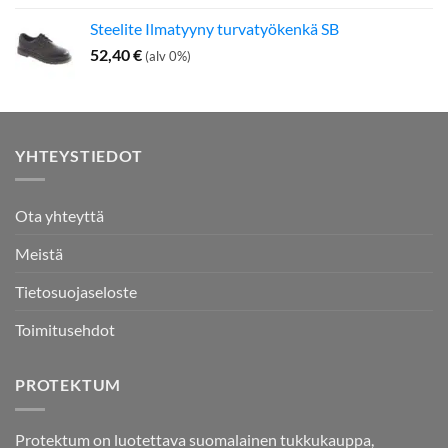
Steelite Ilmatyyny turvatyökenkä SB
52,40
€
(alv 0%)
YHTEYSTIEDOT
Ota yhteyttä
Meistä
Tietosuojaseloste
Toimitusehdot
PROTEKTUM
Protektum on luotettava suomalainen tukkukauppa,