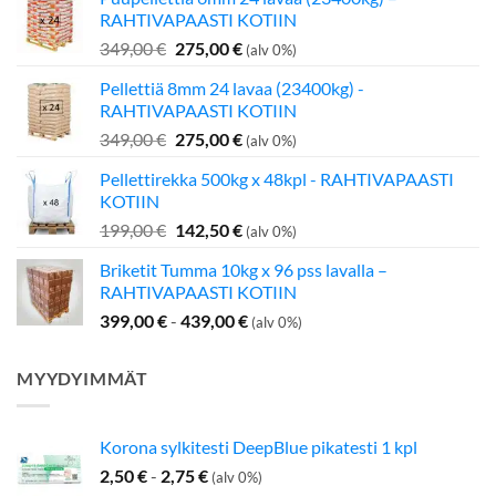
RAHTIVAPAASTI KOTIIN
Alkuperäinen
Nykyinen
349,00
€
275,00
€
(alv 0%)
hinta
hinta
Pellettiä 8mm 24 lavaa (23400kg) -
oli:
on:
RAHTIVAPAASTI KOTIIN
349,00 €.
275,00 €.
Alkuperäinen
Nykyinen
349,00
€
275,00
€
(alv 0%)
hinta
hinta
Pellettirekka 500kg x 48kpl - RAHTIVAPAASTI
oli:
on:
KOTIIN
349,00 €.
275,00 €.
Alkuperäinen
Nykyinen
199,00
€
142,50
€
(alv 0%)
hinta
hinta
Briketit Tumma 10kg x 96 pss lavalla –
oli:
on:
RAHTIVAPAASTI KOTIIN
199,00 €.
142,50 €.
399,00
€
-
439,00
€
(alv 0%)
MYYDYIMMÄT
Korona sylkitesti DeepBlue pikatesti 1 kpl
2,50
€
-
2,75
€
(alv 0%)