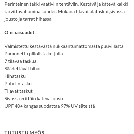
Perinteinen takki vaativiin tehtäviin. Kestävä ja kätevä,kaikki
tarvittavat ominaisuudet. Mukana tilavat alataskut,sivussa
jousto ja tarrat hihassa.
Ominaisuudet:
Valmistettu kestävästä nukkaantumattomasta puuvillasta
Parannettu piilolista ketjulla
7 tilavaa taskua.
Säädettävät hihat
Hihatasku
Puhelintasku
Tilavat taskut
Sivussa erittäin kätevä jousto
UPF 40+ kangas suodattaa 97% UV säteistä
TUTUSTU MYÖS