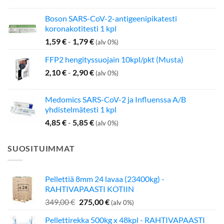
Boson SARS-CoV-2-antigeenipikatesti
koronakotitesti 1 kpl
1,59
€
-
1,79
€
(alv 0%)
FFP2 hengityssuojain 10kpl/pkt (Musta)
2,10
€
-
2,90
€
(alv 0%)
Medomics SARS-CoV-2 ja Influenssa A/B
yhdistelmätesti 1 kpl
4,85
€
-
5,85
€
(alv 0%)
SUOSITUIMMAT
Pellettiä 8mm 24 lavaa (23400kg) -
RAHTIVAPAASTI KOTIIN
Alkuperäinen
Nykyinen
349,00
€
275,00
€
(alv 0%)
hinta
hinta
Pellettirekka 500kg x 48kpl - RAHTIVAPAASTI
oli:
on: