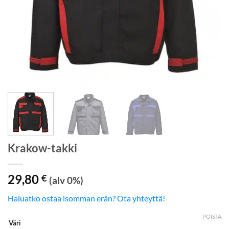
Krakow-takki
29,80
€
(alv 0%)
Haluatko ostaa isomman erän? Ota yhteyttä!
POISTA
Väri