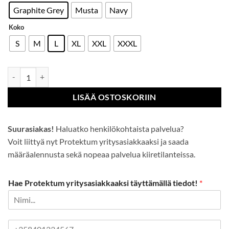
Graphite Grey
Musta
Navy
Koko
S
M
L
XL
XXL
XXXL
Krakow-takki määrä
LISÄÄ OSTOSKORIIN
Suurasiakas!
Haluatko henkilökohtaista palvelua?
Voit liittyä nyt Protektum yritysasiakkaaksi ja saada
määräalennusta sekä nopeaa palvelua kiiretilanteissa.
Hae Protektum yritysasiakkaaksi täyttämällä tiedot!
*
P