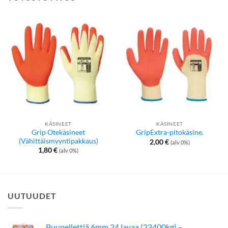
KÄSINEET
KÄSINEET
Grip Otekäsineet
GripExtra-pitokäsine.
(Vähittäismyyntipakkaus)
2,00
€
(alv 0%)
1,80
€
(alv 0%)
UUTUUDET
Puupellettiä 6mm 24 lavaa (23400kg) –