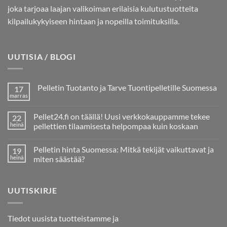
joka tarjoaa laajan valikoiman erilaisia kulutustuotteita
kilpailukykyiseen hintaan ja nopeilla toimituksilla.
UUTISIA / BLOGI
Pelletin Tuotanto ja Tarve Tuontipelletille Suomessa
17
marras
Ei
kommentteja
artikkeliin
Pellet24.fi on täällä! Uusi verkkokauppamme tekee
22
Pelletin
Tuotanto
heinä
pellettien tilaamisesta helpompaa kuin koskaan
ja
Ei
Tarve
kommentteja
Tuontipelletille
Pelletin hinta Suomessa: Mitkä tekijät vaikuttavat ja
19
artikkeliin
Suomessa
Pellet24.fi
heinä
miten säästää?
on
täällä!
Ei
Uusi
kommentteja
verkkokauppamme
artikkeliin
UUTISKIRJE
tekee
Pelletin
pellettien
hinta
tilaamisesta
Suomessa:
helpompaa
Mitkä
kuin
tekijät
Tiedot uusista tuotteistamme ja
koskaan
vaikuttavat