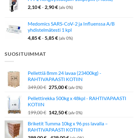
2,10
€
-
2,90
€
(alv 0%)
Medomics SARS-CoV-2 ja Influenssa A/B
yhdistelmätesti 1 kpl
4,85
€
-
5,85
€
(alv 0%)
SUOSITUIMMAT
Pellettiä 8mm 24 lavaa (23400kg) -
RAHTIVAPAASTI KOTIIN
Alkuperäinen
Nykyinen
349,00
€
275,00
€
(alv 0%)
hinta
hinta
Pellettirekka 500kg x 48kpl - RAHTIVAPAASTI
oli:
on:
KOTIIN
349,00 €.
275,00 €.
Alkuperäinen
Nykyinen
199,00
€
142,50
€
(alv 0%)
hinta
hinta
Briketit Tumma 10kg x 96 pss lavalla –
oli:
on:
RAHTIVAPAASTI KOTIIN
199,00 €.
142,50 €.
399,00
€
-
439,00
€
(alv 0%)