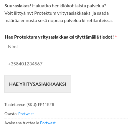
Suurasiakas!
Haluatko henkilökohtaista palvelua?
Voit liittyä nyt Protektum yritysasiakkaaksi ja saada
määräalennusta sekä nopeaa palvelua kiiretilanteissa.
Hae Protektum yritysasiakkaaksi täyttämällä tiedot!
*
P
u
h
e
HAE YRITYSASIAKKAAKSI
l
i
n
n
Tuotetunnus (SKU):
FP11RER
u
m
Osasto:
Portwest
e
Avainsana tuotteelle
Portwest
r
o