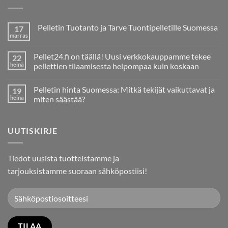
Pelletin Tuotanto ja Tarve Tuontipelletille Suomessa
17
marras
Ei
kommentteja
artikkeliin
Pellet24.fi on täällä! Uusi verkkokauppamme tekee
22
Pelletin
Tuotanto
heinä
pellettien tilaamisesta helpompaa kuin koskaan
ja
Ei
Tarve
kommentteja
Tuontipelletille
Pelletin hinta Suomessa: Mitkä tekijät vaikuttavat ja
19
artikkeliin
Suomessa
Pellet24.fi
heinä
miten säästää?
on
täällä!
Ei
Uusi
kommentteja
verkkokauppamme
artikkeliin
UUTISKIRJE
tekee
Pelletin
pellettien
hinta
tilaamisesta
Suomessa:
helpompaa
Mitkä
kuin
tekijät
Tiedot uusista tuotteistamme ja
koskaan
vaikuttavat
ja
tarjouksistamme suoraan sähköpostiisi!
miten
säästää?