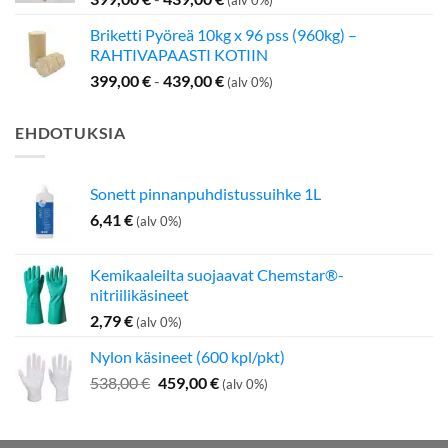
Briketti Pyöreä 10kg x 96 pss (960kg) –
RAHTIVAPAASTI KOTIIN
399,00
€
-
439,00
€
(alv 0%)
EHDOTUKSIA
Sonett pinnanpuhdistussuihke 1L
6,41
€
(alv 0%)
Kemikaaleilta suojaavat Chemstar®-
nitriilikäsineet
2,79
€
(alv 0%)
Nylon käsineet (600 kpl/pkt)
Alkuperäinen
Nykyinen
538,00
€
459,00
€
(alv 0%)
hinta
hinta
oli:
on:
538,00 €.
459,00 €.