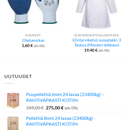
KÄSINEET
ELINTARVIKETEOLLISUUTEEN
Elintarviketyö suojatakki, 3
Otehansikas
Taskua (Miesten leikkaus)
1,60
€
(alv 0%)
19,40
€
(alv 0%)
UUTUUDET
Puupellettiä 6mm 24 lavaa (23400kg) –
RAHTIVAPAASTI KOTIIN
Alkuperäinen
Nykyinen
349,00
€
275,00
€
(alv 0%)
hinta
hinta
Pellettiä 8mm 24 lavaa (23400kg) -
oli:
on:
RAHTIVAPAASTI KOTIIN
349,00 €.
275,00 €.