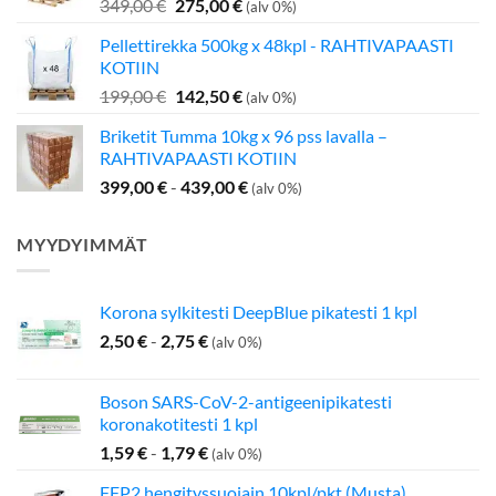
Alkuperäinen
Nykyinen
349,00
€
275,00
€
(alv 0%)
hinta
hinta
Pellettirekka 500kg x 48kpl - RAHTIVAPAASTI
oli:
on:
KOTIIN
349,00 €.
275,00 €.
Alkuperäinen
Nykyinen
199,00
€
142,50
€
(alv 0%)
hinta
hinta
Briketit Tumma 10kg x 96 pss lavalla –
oli:
on:
RAHTIVAPAASTI KOTIIN
199,00 €.
142,50 €.
399,00
€
-
439,00
€
(alv 0%)
MYYDYIMMÄT
Korona sylkitesti DeepBlue pikatesti 1 kpl
2,50
€
-
2,75
€
(alv 0%)
Boson SARS-CoV-2-antigeenipikatesti
koronakotitesti 1 kpl
1,59
€
-
1,79
€
(alv 0%)
FFP2 hengityssuojain 10kpl/pkt (Musta)