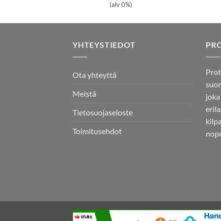
(alv 0%)
YHTEYSTIEDOT
PR
Prot
Ota yhteyttä
suom
Meistä
joka
eril
Tietosuojaseloste
kilp
Toimitusehdot
nope