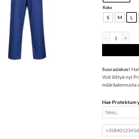
Koko
S
M
L
Kemikaalisuoja avo
Suurasiakas!
Hal
Voit liittyä nyt 
määräalennusta se
Hae Protektum yr
P
u