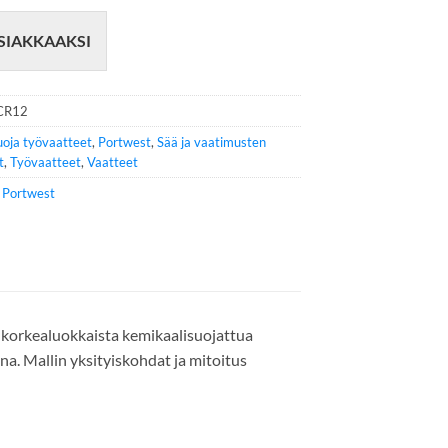
SIAKKAAKSI
CR12
uoja työvaatteet
,
Portwest
,
Sää ja vaatimusten
t
,
Työvaatteet
,
Vaatteet
e
Portwest
n korkealuokkaista kemikaalisuojattua
ana. Mallin yksityiskohdat ja mitoitus