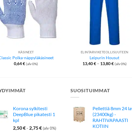
KÄSINEET
ELINTARVIKETEOLLISUUTEEN
Classic Polka-näppyläkäsineet
Leipurin Housut
Hintaluok
0,64
€
13,40
€
–
13,80
€
(alv 0%)
(alv 0%)
13,40 €
-
13,80 €
YDYIMMÄT
SUOSITUIMMAT
Korona sylkitesti
Pellettiä 8mm 24 l
DeepBlue pikatesti 1
(23400kg) -
kpl
RAHTIVAPAASTI
KOTIIN
2,50
€
-
2,75
€
(alv 0%)