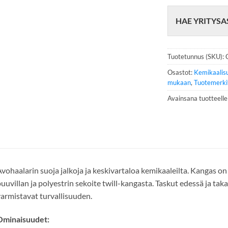
h
e
HAE YRITYSA
l
i
n
n
Tuotetunnus (SKU):
u
m
Osastot:
Kemikaalis
e
mukaan
,
Tuotemerki
r
Avainsana tuotteell
o
*
vohaalarin suoja jalkoja ja keskivartaloa kemikaaleilta. Kangas o
uuvillan ja polyestrin sekoite twill-kangasta. Taskut edessä ja tak
armistavat turvallisuuden.
Ominaisuudet: