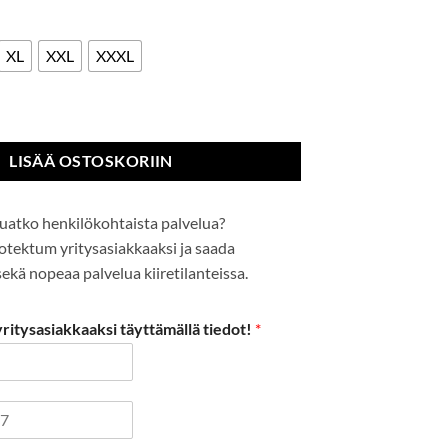
XL
XXL
XXXL
haalari määrä
LISÄÄ OSTOSKORIIN
uatko henkilökohtaista palvelua?
Protektum yritysasiakkaaksi ja saada
kä nopeaa palvelua kiiretilanteissa.
itysasiakkaaksi täyttämällä tiedot!
*