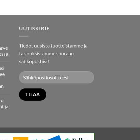
UUTISKIRJE
Tiedot uusista tuotteistamme ja
arve
tarjouksistamme suoraan
essa
sähköpostiisi!
usi
ee
an
a:
at ja