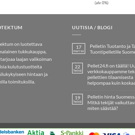
(alv 0%)
OTEKTUM
UUTISIA / BLOGI
ektum on luotettava
Pelletin Tuotanto ja T
17
alainen tukkukauppa,
marras
Tuontipelletille Suom
 tarjoaa laajan valikoiman
Ei
kommentteja
Pellet24.fi on täällä! U
aisia kulutustuotteita
22
artikkeliin
Pelletin
heinä
verkkokauppamme tek
ailukykyiseen hintaan ja
Tuotanto
pellettien tilaamisesta
ja
illa toimituksilla.
Tarve
helpompaa kuin koska
Tuontipelletille
Ei
Suomessa
kommentteja
Pelletin hinta Suomess
19
artikkeliin
Pellet24.fi
heinä
Mitkä tekijät vaikuttav
on
miten säästää?
täällä!
Uusi
Ei
verkkokauppamme
kommentteja
tekee
artikkeliin
pellettien
Pelletin
tilaamisesta
hinta
helpompaa
Suomessa: