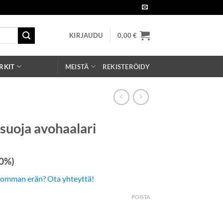
KIRJAUDU
0,00
€
RKIT
MEISTÄ
REKISTERÖIDY
suoja avohaalari
 0%)
somman erän? Ota yhteyttä!
POISTA