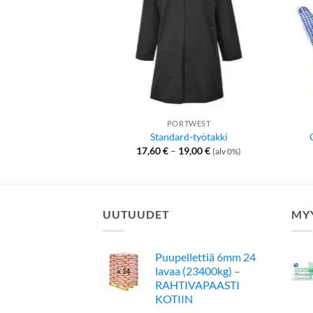
PORTWEST
Standard-työtakki
Hintaluokka:
17,60
€
–
19,00
€
(alv 0%)
17,60 €
-
19,00 €
UUTUUDET
MY
Puupellettiä 6mm 24
lavaa (23400kg) –
RAHTIVAPAASTI
KOTIIN