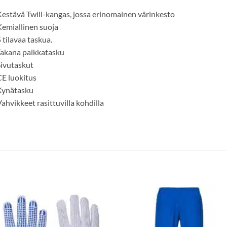
estävä Twill-kangas, jossa erinomainen värinkesto
emiallinen suoja
 tilavaa taskua.
akana paikkatasku
ivutaskut
E luokitus
Kynätasku
ahvikkeet rasittuvilla kohdilla