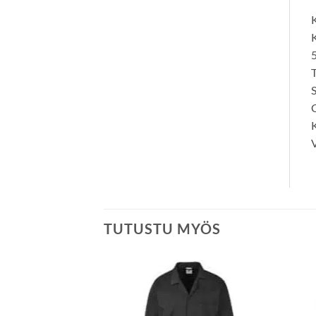
K
K
5
T
S
C
V
TUTUSTU MYÖS