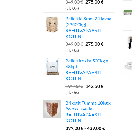
Alkuperäinen
Nykyinen
349,00
€
275,00
€
hinta
hinta
(alv 0%)
oli:
on:
Pellettiä 8mm 24 lavaa
349,00 €.
275,00 €.
(23400kg) -
RAHTIVAPAASTI
KOTIIN
Alkuperäinen
Nykyinen
349,00
€
275,00
€
hinta
hinta
(alv 0%)
oli:
on:
Pellettirekka 500kg x
349,00 €.
275,00 €.
48kpl -
RAHTIVAPAASTI
KOTIIN
Alkuperäinen
Nykyinen
199,00
€
142,50
€
hinta
hinta
(alv 0%)
oli:
on:
Briketit Tumma 10kg x
199,00 €.
142,50 €.
96 pss lavalla –
RAHTIVAPAASTI
KOTIIN
399,00
€
-
439,00
€