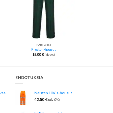
PORTWEST
ELINTARVIKETE
Preston-housut
Liivi elintarvik
ka:
15,00
€
19,90
€
(alv 0%)
EHDOTUKSIA
avaa
Naisten HiVis-housut
42,50
€
(alv 0%)