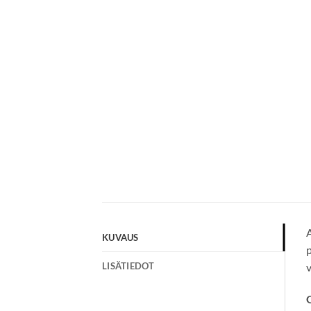
A
KUVAUS
p
LISÄTIEDOT
v