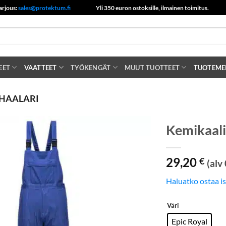
arjous:
sales@protektum.fi
Yli 350 euron ostoksille, ilmainen toimitus.
EET
VAATTEET
TYÖKENGÄT
MUUT TUOTTEET
TUOTEME
HAALARI
Kemikaali
29,20
€
(alv
Haluatko ostaa i
Väri
Epic Royal