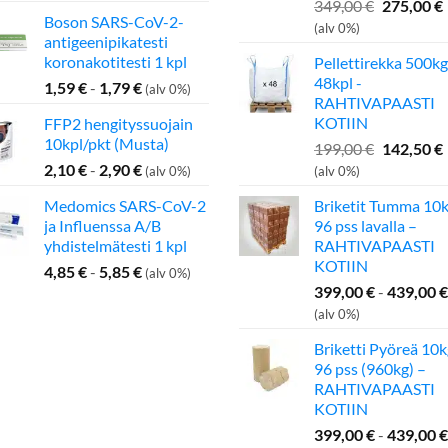
Alkuperä
349,00
€
275,00
€
Boson SARS-CoV-2-
hinta
(alv 0%)
antigeenipikatesti
oli:
koronakotitesti 1 kpl
Pellettirekka 500kg
349,00 €.
48kpl -
1,59
€
-
1,79
€
(alv 0%)
RAHTIVAPAASTI
KOTIIN
FFP2 hengityssuojain
10kpl/pkt (Musta)
Alkuperä
199,00
€
142,50
€
hinta
2,10
€
-
2,90
€
(alv 0%)
(alv 0%)
oli:
Medomics SARS-CoV-2
Briketit Tumma 10k
199,00 €.
ja Influenssa A/B
96 pss lavalla –
yhdistelmätesti 1 kpl
RAHTIVAPAASTI
KOTIIN
4,85
€
-
5,85
€
(alv 0%)
399,00
€
-
439,00
€
(alv 0%)
Briketti Pyöreä 10k
96 pss (960kg) –
RAHTIVAPAASTI
KOTIIN
399,00
€
-
439,00
€