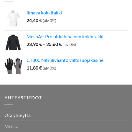
Ilmava kokkitakki
24,40
€
(alv 0%)
MeshAir Pro pitkähihainen kokintakki
Hintaluokka:
23,90
€
–
25,60
€
(alv 0%)
23,90 €
-
CT300 Nitriilivaahto viiltosuojakäsine
25,60 €
11,80
€
(alv 0%)
YHTEYSTIEDOT
Ota yhteyttä
Meistä