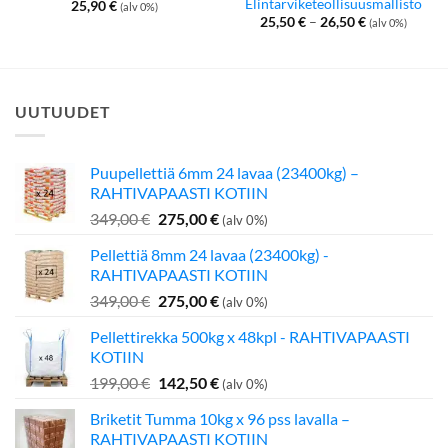
Elintarviketeollisuusmallisto
25,90
€
(alv 0%)
Hintaluokka:
25,50
€
–
26,50
€
(alv 0%)
25,50 €
-
26,50 €
UUTUUDET
Puupellettiä 6mm 24 lavaa (23400kg) –
RAHTIVAPAASTI KOTIIN
Alkuperäinen
Nykyinen
349,00
€
275,00
€
(alv 0%)
hinta
hinta
Pellettiä 8mm 24 lavaa (23400kg) -
oli:
on:
RAHTIVAPAASTI KOTIIN
349,00 €.
275,00 €.
Alkuperäinen
Nykyinen
349,00
€
275,00
€
(alv 0%)
hinta
hinta
Pellettirekka 500kg x 48kpl - RAHTIVAPAASTI
oli:
on:
KOTIIN
349,00 €.
275,00 €.
Alkuperäinen
Nykyinen
199,00
€
142,50
€
(alv 0%)
hinta
hinta
Briketit Tumma 10kg x 96 pss lavalla –
oli:
on:
RAHTIVAPAASTI KOTIIN
199,00 €.
142,50 €.