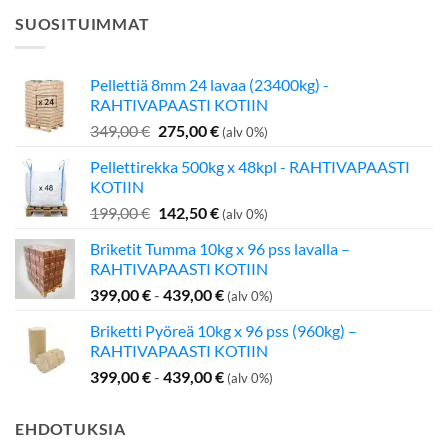
SUOSITUIMMAT
Pellettiä 8mm 24 lavaa (23400kg) -
RAHTIVAPAASTI KOTIIN
Alkuperäinen
Nykyinen
349,00
€
275,00
€
(alv 0%)
hinta
hinta
Pellettirekka 500kg x 48kpl - RAHTIVAPAASTI
oli:
on:
KOTIIN
349,00 €.
275,00 €.
Alkuperäinen
Nykyinen
199,00
€
142,50
€
(alv 0%)
hinta
hinta
Briketit Tumma 10kg x 96 pss lavalla –
oli:
on:
RAHTIVAPAASTI KOTIIN
199,00 €.
142,50 €.
399,00
€
-
439,00
€
(alv 0%)
Briketti Pyöreä 10kg x 96 pss (960kg) –
RAHTIVAPAASTI KOTIIN
399,00
€
-
439,00
€
(alv 0%)
EHDOTUKSIA