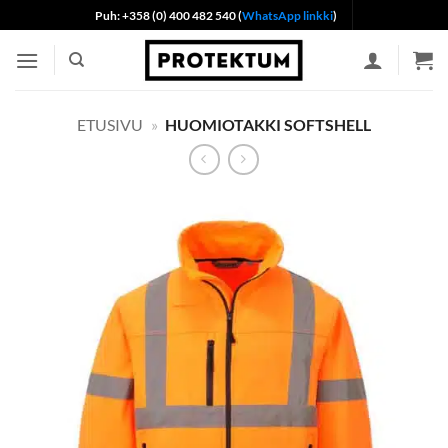
Skip
Puh: +358 (0) 400 482 540 (
WhatsApp linkki
)
to
content
ETUSIVU
»
HUOMIOTAKKI SOFTSHELL