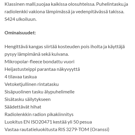
Klassinen malli,suojaa kaikissa olosuhteissa. Puhelintasku,ja
radiolenkki vakiona lämpimässä ja vedenpitävässä takissa.
S424 ulkoiluun.
Ominaisuudet:
Hengittävä kangas siirtää kosteuden pois iholta ja käyttäjä
pysyy lämpimänä sekä kuivana.
Mikropolar-fleece bondattu vuori
Heijastusteippi parantaa näkyvyyttä
4 tilavaa taskua
Vetoketjullinen rintatasku
Sisäpuolinen tasku älypuhelimelle
Sisätasku säilytykseen
Säädettävät hihat
Radiolenkkin radion pikakiinnitys
Luokitus EN ISO20471 kestää yli 50 pesua
Vastaa rautatieluokitusta RIS 3279-TOM (Oranssi)