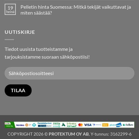
kommentteja
Tuontipelletille
Pelletin hinta Suomessa: Mitkä tekijät vaikuttavat ja
19
artikkeliin
Suomessa
Pellet24.fi
heinä
miten säästää?
on
täällä!
Ei
Uusi
kommentteja
verkkokauppamme
artikkeliin
UUTISKIRJE
tekee
Pelletin
pellettien
hinta
tilaamisesta
Suomessa:
helpompaa
Mitkä
kuin
tekijät
Tiedot uusista tuotteistamme ja
koskaan
vaikuttavat
ja
tarjouksistamme suoraan sähköpostiisi!
miten
säästää?
COPYRIGHT 2026 ©
PROTEKTUM OY AB
, Y-tunnus: 3162299-6