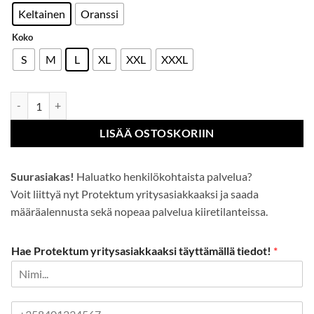
Keltainen
Oranssi
Koko
S
M
L
XL
XXL
XXXL
Huomiotakki Softshell määrä
LISÄÄ OSTOSKORIIN
Suurasiakas!
Haluatko henkilökohtaista palvelua?
Voit liittyä nyt Protektum yritysasiakkaaksi ja saada
määräalennusta sekä nopeaa palvelua kiiretilanteissa.
Hae Protektum yritysasiakkaaksi täyttämällä tiedot!
*
P