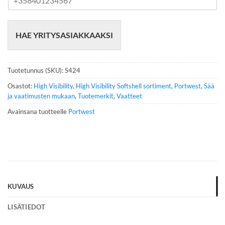
u
h
e
HAE YRITYSASIAKKAAKSI
l
i
n
n
Tuotetunnus (SKU):
S424
u
m
Osastot:
High Visibility
,
High Visibility Softshell sortiment
,
Portwest
,
Sää
e
ja vaatimusten mukaan
,
Tuotemerkit
,
Vaatteet
r
Avainsana tuotteelle
Portwest
o
*
KUVAUS
LISÄTIEDOT