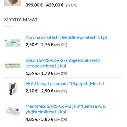
399,00
€
-
439,00
€
(alv 0%)
MYYDYIMMÄT
Korona sylkitesti DeepBlue pikatesti 1 kpl
2,50
€
-
2,75
€
(alv 0%)
Boson SARS-CoV-2-antigeenipikatesti
koronakotitesti 1 kpl
1,59
€
-
1,79
€
(alv 0%)
FFP2 hengityssuojain 10kpl/pkt (Musta)
2,10
€
-
2,90
€
(alv 0%)
Medomics SARS-CoV-2 ja Influenssa A/B
yhdistelmätesti 1 kpl
4,85
€
-
5,85
€
(alv 0%)