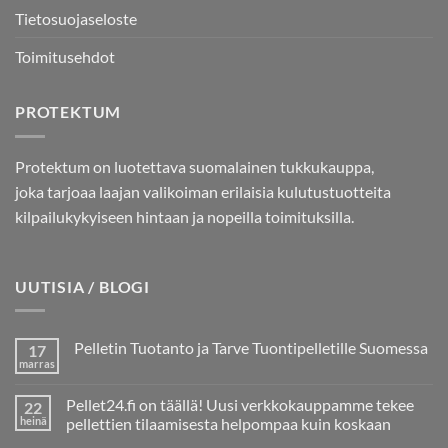
Tietosuojaseloste
Toimitusehdot
PROTEKTUM
Protektum on luotettava suomalainen tukkukauppa,
joka tarjoaa laajan valikoiman erilaisia kulutustuotteita
kilpailukykyiseen hintaan ja nopeilla toimituksilla.
UUTISIA / BLOGI
Pelletin Tuotanto ja Tarve Tuontipelletille Suomessa
17
marras
Ei
kommentteja
artikkeliin
Pellet24.fi on täällä! Uusi verkkokauppamme tekee
22
Pelletin
Tuotanto
heinä
pellettien tilaamisesta helpompaa kuin koskaan
ja
Ei
Tarve