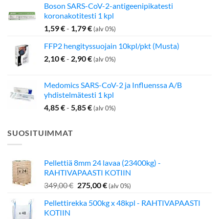
Boson SARS-CoV-2-antigeenipikatesti
koronakotitesti 1 kpl
1,59
€
-
1,79
€
(alv 0%)
FFP2 hengityssuojain 10kpl/pkt (Musta)
2,10
€
-
2,90
€
(alv 0%)
Medomics SARS-CoV-2 ja Influenssa A/B
yhdistelmätesti 1 kpl
4,85
€
-
5,85
€
(alv 0%)
SUOSITUIMMAT
Pellettiä 8mm 24 lavaa (23400kg) -
RAHTIVAPAASTI KOTIIN
Alkuperäinen
Nykyinen
349,00
€
275,00
€
(alv 0%)
hinta
hinta
Pellettirekka 500kg x 48kpl - RAHTIVAPAASTI
oli:
on:
KOTIIN
349,00 €.
275,00 €.