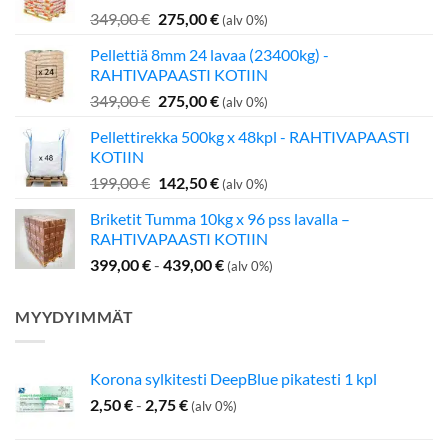
Alkuperäinen
Nykyinen
349,00
€
275,00
€
(alv 0%)
hinta
hinta
Pellettiä 8mm 24 lavaa (23400kg) -
oli:
on:
RAHTIVAPAASTI KOTIIN
349,00 €.
275,00 €.
Alkuperäinen
Nykyinen
349,00
€
275,00
€
(alv 0%)
hinta
hinta
Pellettirekka 500kg x 48kpl - RAHTIVAPAASTI
oli:
on:
KOTIIN
349,00 €.
275,00 €.
Alkuperäinen
Nykyinen
199,00
€
142,50
€
(alv 0%)
hinta
hinta
Briketit Tumma 10kg x 96 pss lavalla –
oli:
on:
RAHTIVAPAASTI KOTIIN
199,00 €.
142,50 €.
399,00
€
-
439,00
€
(alv 0%)
MYYDYIMMÄT
Korona sylkitesti DeepBlue pikatesti 1 kpl
2,50
€
-
2,75
€
(alv 0%)