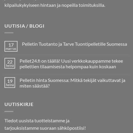
kilpailukykyiseen hintaan ja nopeilla toimituksilla.
UUTISIA / BLOGI
Pelletin Tuotanto ja Tarve Tuontipelletille Suomessa
17
marras
Ei
kommentteja
artikkeliin
Pellet24.fi on täällä! Uusi verkkokauppamme tekee
22
Pelletin
Tuotanto
heinä
pellettien tilaamisesta helpompaa kuin koskaan
ja
Ei
Tarve
kommentteja
Tuontipelletille
Pelletin hinta Suomessa: Mitkä tekijät vaikuttavat ja
19
artikkeliin
Suomessa
Pellet24.fi
heinä
miten säästää?
on
täällä!
Ei
Uusi
kommentteja
verkkokauppamme
artikkeliin
UUTISKIRJE
tekee
Pelletin
pellettien
hinta
tilaamisesta
Suomessa:
helpompaa
Mitkä
kuin
tekijät
Tiedot uusista tuotteistamme ja
koskaan
vaikuttavat
ja
tarjouksistamme suoraan sähköpostiisi!
miten