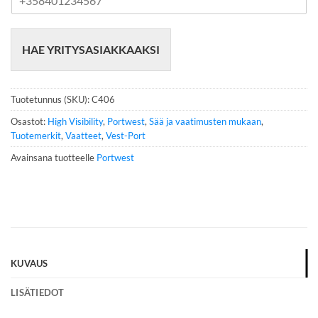
u
h
e
HAE YRITYSASIAKKAAKSI
l
i
n
n
Tuotetunnus (SKU):
C406
u
m
Osastot:
High Visibility
,
Portwest
,
Sää ja vaatimusten mukaan
,
e
Tuotemerkit
,
Vaatteet
,
Vest-Port
r
Avainsana tuotteelle
Portwest
o
*
KUVAUS
LISÄTIEDOT