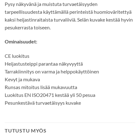
Pysy näkyvänä ja muistuta turvaetäisyyden
tarpeellisuudesta käyttämällä perinteistä huomioväritettyä
kaksi heijastinraitaista turvaliiviä. Selän kuvake kestää hyvin
pesukerrasta toiseen.
Ominaisuudet:
CE luokitus
Heijastusteippi parantaa näkyvyyttä
Tarrakiinnitys on varma ja helppokäyttöinen
Kevyt ja mukava
Runsas mitoitus lisää mukavuutta
Luokitus EN ISO20471 kestää yli 50 pesua
Pesunkestävä turvaetäisyys kuvake
TUTUSTU MYÖS