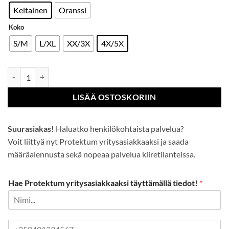
Keltainen
Oranssi
Koko
S/M
L/XL
XX/3X
4X/5X
Hi-Vis Turvaetäisyysliivi 2m määrä
LISÄÄ OSTOSKORIIN
Suurasiakas!
Haluatko henkilökohtaista palvelua?
Voit liittyä nyt Protektum yritysasiakkaaksi ja saada
määräalennusta sekä nopeaa palvelua kiiretilanteissa.
Hae Protektum yritysasiakkaaksi täyttämällä tiedot!
*
P