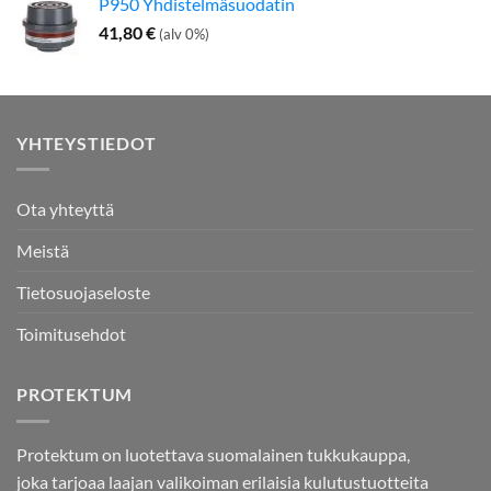
P950 Yhdistelmäsuodatin
41,80
€
(alv 0%)
YHTEYSTIEDOT
Ota yhteyttä
Meistä
Tietosuojaseloste
Toimitusehdot
PROTEKTUM
Protektum on luotettava suomalainen tukkukauppa,
joka tarjoaa laajan valikoiman erilaisia kulutustuotteita