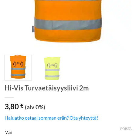
Hi-Vis Turvaetäisyysliivi 2m
3,80
€
(alv 0%)
Haluatko ostaa isomman erän? Ota yhteyttä!
POISTA
Väri