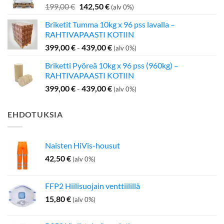
Alkuperäinen
Nykyinen
199,00
€
142,50
€
(alv 0%)
hinta
hinta
Briketit Tumma 10kg x 96 pss lavalla –
oli:
on:
RAHTIVAPAASTI KOTIIN
199,00 €.
142,50 €.
399,00
€
-
439,00
€
(alv 0%)
Briketti Pyöreä 10kg x 96 pss (960kg) –
RAHTIVAPAASTI KOTIIN
399,00
€
-
439,00
€
(alv 0%)
EHDOTUKSIA
Naisten HiVis-housut
42,50
€
(alv 0%)
FFP2 Hiilisuojain venttiilillä
15,80
€
(alv 0%)