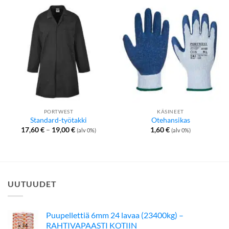
PORTWEST
KÄSINEET
Standard-työtakki
Otehansikas
Hintaluokka:
17,60
€
–
19,00
€
1,60
€
(alv 0%)
(alv 0%)
17,60 €
-
19,00 €
UUTUUDET
Puupellettiä 6mm 24 lavaa (23400kg) –
RAHTIVAPAASTI KOTIIN