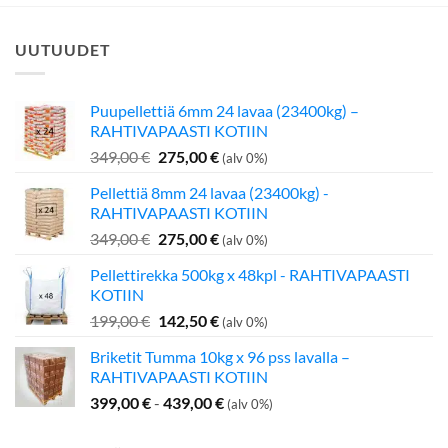
UUTUUDET
Puupellettiä 6mm 24 lavaa (23400kg) –
RAHTIVAPAASTI KOTIIN
Alkuperäinen
Nykyinen
349,00
€
275,00
€
(alv 0%)
hinta
hinta
Pellettiä 8mm 24 lavaa (23400kg) -
oli:
on:
RAHTIVAPAASTI KOTIIN
349,00 €.
275,00 €.
Alkuperäinen
Nykyinen
349,00
€
275,00
€
(alv 0%)
hinta
hinta
Pellettirekka 500kg x 48kpl - RAHTIVAPAASTI
oli:
on:
KOTIIN
349,00 €.
275,00 €.
Alkuperäinen
Nykyinen
199,00
€
142,50
€
(alv 0%)
hinta
hinta
Briketit Tumma 10kg x 96 pss lavalla –
oli:
on:
RAHTIVAPAASTI KOTIIN
199,00 €.
142,50 €.
399,00
€
-
439,00
€
(alv 0%)