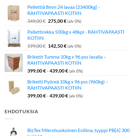
Pellettiä 8mm 24 lavaa (23400kg) -
RAHTIVAPAASTI KOTIIN
Alkuperäinen
Nykyinen
349,00
€
275,00
€
(alv 0%)
hinta
hinta
Pellettirekka 500kg x 48kpl - RAHTIVAPAASTI
oli:
on:
KOTIIN
349,00 €.
275,00 €.
Alkuperäinen
Nykyinen
199,00
€
142,50
€
(alv 0%)
hinta
hinta
Briketit Tumma 10kg x 96 pss lavalla –
oli:
on:
RAHTIVAPAASTI KOTIIN
199,00 €.
142,50 €.
399,00
€
-
439,00
€
(alv 0%)
Briketti Pyöreä 10kg x 96 pss (960kg) –
RAHTIVAPAASTI KOTIIN
399,00
€
-
439,00
€
(alv 0%)
EHDOTUKSIA
BizTex Mikrohuokoinen Esiliina, tyyppi PB[6] 300