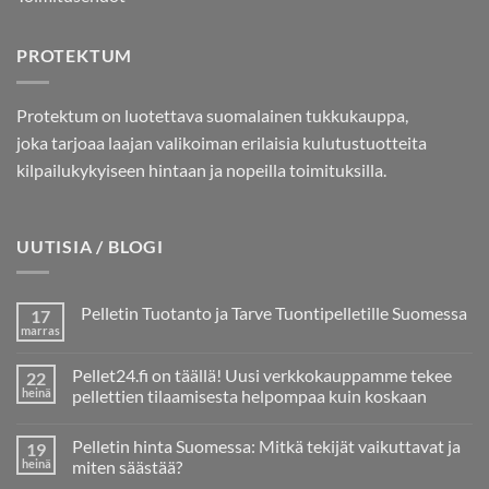
PROTEKTUM
Protektum on luotettava suomalainen tukkukauppa,
joka tarjoaa laajan valikoiman erilaisia kulutustuotteita
kilpailukykyiseen hintaan ja nopeilla toimituksilla.
UUTISIA / BLOGI
Pelletin Tuotanto ja Tarve Tuontipelletille Suomessa
17
marras
Ei
kommentteja
artikkeliin
Pellet24.fi on täällä! Uusi verkkokauppamme tekee
22
Pelletin
Tuotanto
heinä
pellettien tilaamisesta helpompaa kuin koskaan
ja
Ei
Tarve
kommentteja
Tuontipelletille
Pelletin hinta Suomessa: Mitkä tekijät vaikuttavat ja
19
artikkeliin
Suomessa
Pellet24.fi
heinä
miten säästää?
on
täällä!