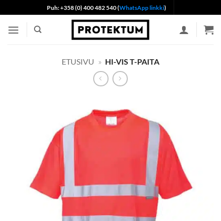
Skip
Puh: +358 (0) 400 482 540 (
WhatsApp linkki
)
to
content
ETUSIVU
»
HI-VIS T-PAITA