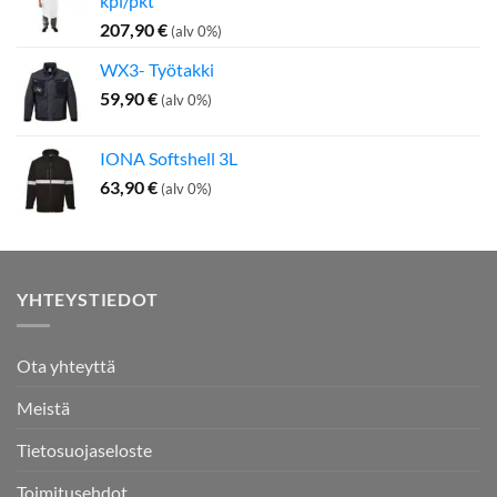
kpl/pkt
207,90
€
(alv 0%)
WX3- Työtakki
59,90
€
(alv 0%)
IONA Softshell 3L
63,90
€
(alv 0%)
YHTEYSTIEDOT
Ota yhteyttä
Meistä
Tietosuojaseloste
Toimitusehdot