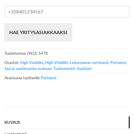
P
u
h
e
HAE YRITYSASIAKKAAKSI
l
i
n
n
Tuotetunnus (SKU):
S478
u
m
Osastot:
High Visibility
,
High Visibility Leisurewear sortiment
,
Portwest
,
e
Sää ja vaatimusten mukaan
,
Tuotemerkit
,
Vaatteet
r
Avainsana tuotteelle
Portwest
o
*
KUVAUS