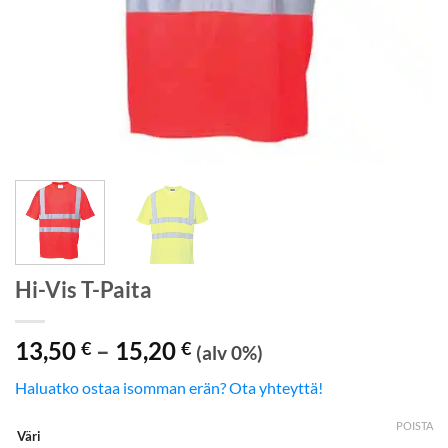
Hi-Vis T-Paita
Hintaluokka:
13,50
–
15,20
€
€
(alv 0%)
13,50 €
Haluatko ostaa isomman erän? Ota yhteyttä!
-
15,20 €
POISTA
Väri