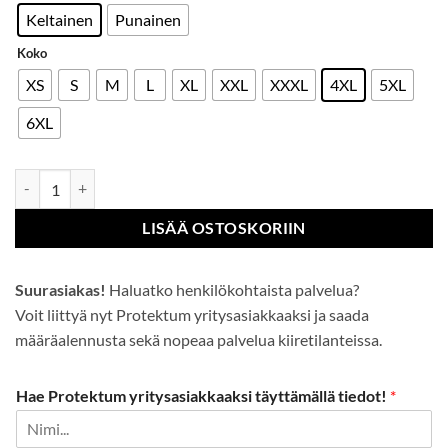
Keltainen
Punainen
Koko
XS
S
M
L
XL
XXL
XXXL
4XL
5XL
6XL
Hi-Vis T-Paita määrä
LISÄÄ OSTOSKORIIN
Suurasiakas!
Haluatko henkilökohtaista palvelua?
Voit liittyä nyt Protektum yritysasiakkaaksi ja saada
määräalennusta sekä nopeaa palvelua kiiretilanteissa.
Hae Protektum yritysasiakkaaksi täyttämällä tiedot!
*