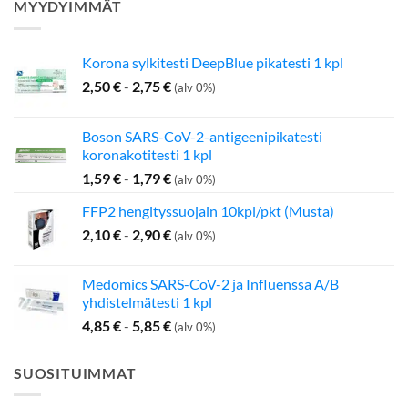
MYYDYIMMÄT
Korona sylkitesti DeepBlue pikatesti 1 kpl
2,50
€
-
2,75
€
(alv 0%)
Boson SARS-CoV-2-antigeenipikatesti
koronakotitesti 1 kpl
1,59
€
-
1,79
€
(alv 0%)
FFP2 hengityssuojain 10kpl/pkt (Musta)
2,10
€
-
2,90
€
(alv 0%)
Medomics SARS-CoV-2 ja Influenssa A/B
yhdistelmätesti 1 kpl
4,85
€
-
5,85
€
(alv 0%)
SUOSITUIMMAT