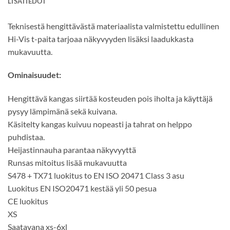
LISÄTIEDOT
Teknisestä hengittävästä materiaalista valmistettu edullinen
Hi-Vis t-paita tarjoaa näkyvyyden lisäksi laadukkasta
mukavuutta.
Ominaisuudet:
Hengittävä kangas siirtää kosteuden pois iholta ja käyttäjä
pysyy lämpimänä sekä kuivana.
Käsitelty kangas kuivuu nopeasti ja tahrat on helppo
puhdistaa.
Heijastinnauha parantaa näkyvyyttä
Runsas mitoitus lisää mukavuutta
S478 + TX71 luokitus to EN ISO 20471 Class 3 asu
Luokitus EN ISO20471 kestää yli 50 pesua
CE luokitus
XS
Saatavana xs-6xl