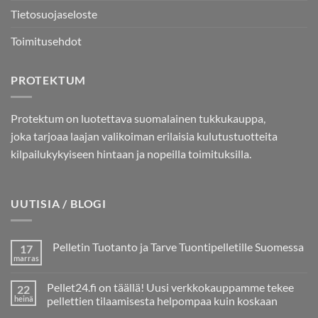
Tietosuojaseloste
Toimitusehdot
PROTEKTUM
Protektum on luotettava suomalainen tukkukauppa,
joka tarjoaa laajan valikoiman erilaisia kulutustuotteita
kilpailukykyiseen hintaan ja nopeilla toimituksilla.
UUTISIA / BLOGI
Pelletin Tuotanto ja Tarve Tuontipelletille Suomessa
17
marras
Ei
kommentteja
artikkeliin
Pellet24.fi on täällä! Uusi verkkokauppamme tekee
22
Pelletin
Tuotanto
heinä
pellettien tilaamisesta helpompaa kuin koskaan
ja
Ei
Tarve