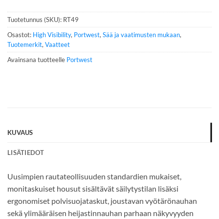
n
n
Tuotetunnus (SKU):
RT49
u
m
Osastot:
High Visibility
,
Portwest
,
Sää ja vaatimusten mukaan
,
e
Tuotemerkit
,
Vaatteet
r
Avainsana tuotteelle
Portwest
o
*
KUVAUS
LISÄTIEDOT
Uusimpien rautateollisuuden standardien mukaiset,
monitaskuiset housut sisältävät säilytystilan lisäksi
ergonomiset polvisuojataskut, joustavan vyötärönauhan
sekä ylimääräisen heijastinnauhan parhaan näkyvyyden