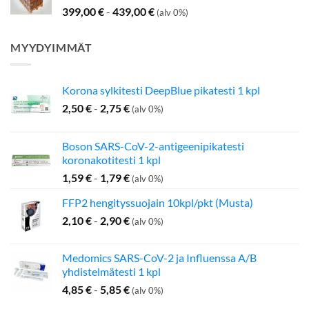
399,00
€
-
439,00
€
(alv 0%)
MYYDYIMMÄT
Korona sylkitesti DeepBlue pikatesti 1 kpl
2,50
€
-
2,75
€
(alv 0%)
Boson SARS-CoV-2-antigeenipikatesti
koronakotitesti 1 kpl
1,59
€
-
1,79
€
(alv 0%)
FFP2 hengityssuojain 10kpl/pkt (Musta)
2,10
€
-
2,90
€
(alv 0%)
Medomics SARS-CoV-2 ja Influenssa A/B
yhdistelmätesti 1 kpl
4,85
€
-
5,85
€
(alv 0%)