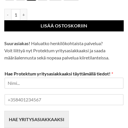
Hi-Vis kolminauha Combat-housut määrä
LISÄÄ OSTOSKORIIN
Suurasiakas!
Haluatko henkilökohtaista palvelua?
Voit liittyä nyt Protektum yritysasiakkaaksi ja saada
määräalennusta sekä nopeaa palvelua kiiretilanteissa.
Hae Protektum yritysasiakkaaksi täyttämällä tiedot!
*
P
u
h
e
HAE YRITYSASIAKKAAKSI
l
i