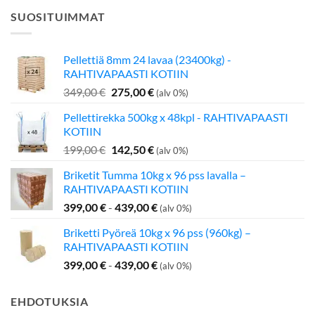
SUOSITUIMMAT
Pellettiä 8mm 24 lavaa (23400kg) -
RAHTIVAPAASTI KOTIIN
Alkuperäinen
Nykyinen
349,00
€
275,00
€
(alv 0%)
hinta
hinta
Pellettirekka 500kg x 48kpl - RAHTIVAPAASTI
oli:
on:
KOTIIN
349,00 €.
275,00 €.
Alkuperäinen
Nykyinen
199,00
€
142,50
€
(alv 0%)
hinta
hinta
Briketit Tumma 10kg x 96 pss lavalla –
oli:
on:
RAHTIVAPAASTI KOTIIN
199,00 €.
142,50 €.
399,00
€
-
439,00
€
(alv 0%)
Briketti Pyöreä 10kg x 96 pss (960kg) –
RAHTIVAPAASTI KOTIIN
399,00
€
-
439,00
€
(alv 0%)
EHDOTUKSIA