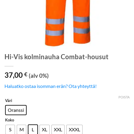
Hi-Vis kolminauha Combat-housut
37,00
€
(alv 0%)
Haluatko ostaa isomman erän? Ota yhteyttä!
POISTA
Väri
Oranssi
Koko
S
M
L
XL
XXL
XXXL