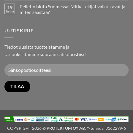
kommentteja
Tuontipelletille
Pelletin hinta Suomessa: Mitkä tekijät vaikuttavat ja
19
artikkeliin
Suomessa
Pellet24.fi
heinä
miten säästää?
on
täällä!
Ei
Uusi
kommentteja
verkkokauppamme
artikkeliin
UUTISKIRJE
tekee
Pelletin
pellettien
hinta
tilaamisesta
Suomessa:
helpompaa
Mitkä
kuin
tekijät
Tiedot uusista tuotteistamme ja
koskaan
vaikuttavat
ja
tarjouksistamme suoraan sähköpostiisi!
miten
säästää?
COPYRIGHT 2026 ©
PROTEKTUM OY AB
, Y-tunnus: 3162299-6