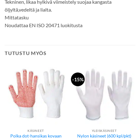
Tekninen, likaa hylkivä viimeistely suojaa kangasta
öljyltä,vedeltä ja lialta.
Mittatasku
Noudattaa EN ISO 20471 luokitusta
TUTUSTU MYÖS
-15%
KÄSINEET
YLEISKÄSINEET
Polka dot-hansikas kovaan
Nylon käsineet (600 kpl/pkt)