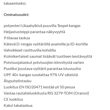
takaamiseksi.
Ominaisuudet:
polyesteri Likaahylkivä puuvilla Texpel kangas
Heijastusteippi parantaa näkyvyyttä
9 tilavaa taskua
Kätevä D-rengas vyötäröllä avaimille ja ID-kortille
Vahvikkeet rasittuvilla kohdilla
Kolmikertaiset saumat lisäävät tuotteen kestävyyttä
Polvisuojataskut polvisuojien kiinnitystä varten
Puoliksi joustava vyötärö parantaa istuvuutta
UPF 40+ kangas suodattaa 97% UV säteistä
Älypuhelintasku
Luokitus EN ISO20471 kestää yli 50 pesua
Vastaa rautatieluokitusta RIS 3279-TOM (Oranssi)
CE luokitus
Kaksi takataskua