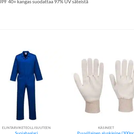
UPF 40+ kangas suodattaa 97% UV säteistä
ELINTARVIKETEOLLISUUTEEN
KÄSINEET
Suojahaalari
Puuvillainen aluskäsine (300pr