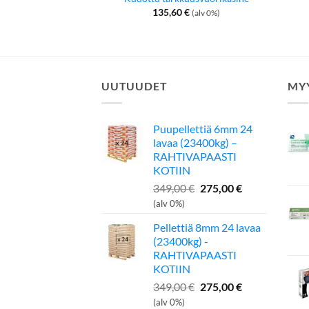
135,60
€
(alv 0%)
UUTUUDET
MY
Puupellettiä 6mm 24
lavaa (23400kg) –
RAHTIVAPAASTI
KOTIIN
Alkuperäinen
Nykyinen
349,00
€
275,00
€
hinta
hinta
(alv 0%)
oli:
on:
Pellettiä 8mm 24 lavaa
349,00 €.
275,00 €.
(23400kg) -
RAHTIVAPAASTI
KOTIIN
Alkuperäinen
Nykyinen
349,00
€
275,00
€
hinta
hinta
(alv 0%)