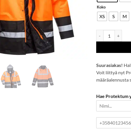
Koko
XS
S
M
Hi-Vis kaksisävy Tr
Suurasiakas!
Hal
Voit liittyä nyt 
määräalennusta se
Hae Protektum yr
P
u