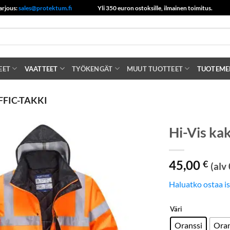
arjous:
sales@protektum.fi
Yli 350 euron ostoksille, ilmainen toimitus.
EET
VAATTEET
TYÖKENGÄT
MUUT TUOTTEET
TUOTEME
FFIC-TAKKI
Hi-Vis kak
45,00
€
(alv
Haluatko ostaa i
Väri
Oranssi
Ora