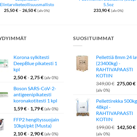
Elintarviketeollisuusmallisto
5.5oz
Hintaluokka:
25,50
€
–
26,50
€
233,90
€
(alv 0%)
(alv 0%)
25,50 €
-
26,50 €
YDYIMMÄT
SUOSITUIMMAT
Korona sylkitesti
Pellettiä 8mm 24 l
DeepBlue pikatesti 1
(23400kg) -
kpl
RAHTIVAPAASTI
KOTIIN
2,50
€
-
2,75
€
(alv 0%)
Alkuperä
349,00
€
275,00
€
Boson SARS-CoV-2-
hinta
(alv 0%)
antigeenipikatesti
oli:
koronakotitesti 1 kpl
Pellettirekka 500kg
349,00 €.
48kpl -
1,59
€
-
1,79
€
(alv 0%)
RAHTIVAPAASTI
KOTIIN
FFP2 hengityssuojain
10kpl/pkt (Musta)
Alkuperä
199,00
€
142,50
€
hinta
2,10
€
-
2,90
€
(alv 0%)
(alv 0%)