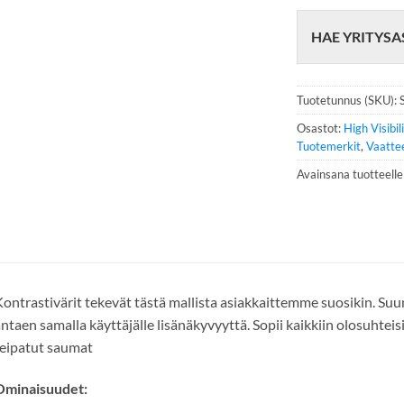
h
e
HAE YRITYSA
l
i
n
n
Tuotetunnus (SKU):
u
m
Osastot:
High Visibil
e
Tuotemerkit
,
Vaatte
r
Avainsana tuotteell
o
*
ontrastivärit tekevät tästä mallista asiakkaittemme suosikin. Su
ntaen samalla käyttäjälle lisänäkyvyyttä. Sopii kaikkiin olosuhteis
eipatut saumat
Ominaisuudet: