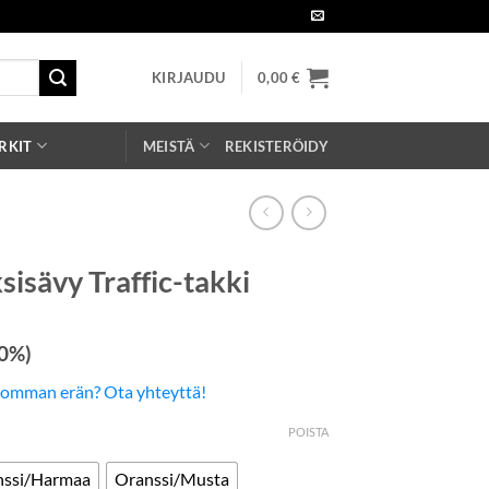
KIRJAUDU
0,00
€
RKIT
MEISTÄ
REKISTERÖIDY
sisävy Traffic-takki
 0%)
somman erän? Ota yhteyttä!
POISTA
nssi/Harmaa
Oranssi/Musta