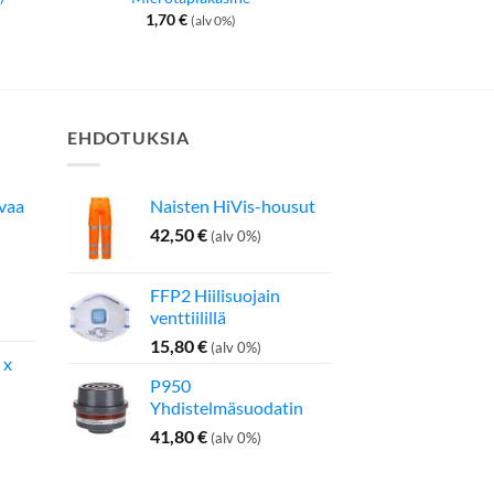
(Miesten l
1,70
€
(alv 0%)
17,80
€
–
18,
EHDOTUKSIA
avaa
Naisten HiVis-housut
42,50
€
(alv 0%)
FFP2 Hiilisuojain
inen
Nykyinen
venttiilillä
hinta
on:
15,80
€
(alv 0%)
 x
275,00 €.
P950
Yhdistelmäsuodatin
41,80
€
(alv 0%)
inen
Nykyinen
hinta