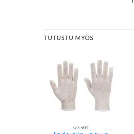
TUTUSTU MYÖS
KÄSINEET
Kudottu tarkkuusvuorikäsine