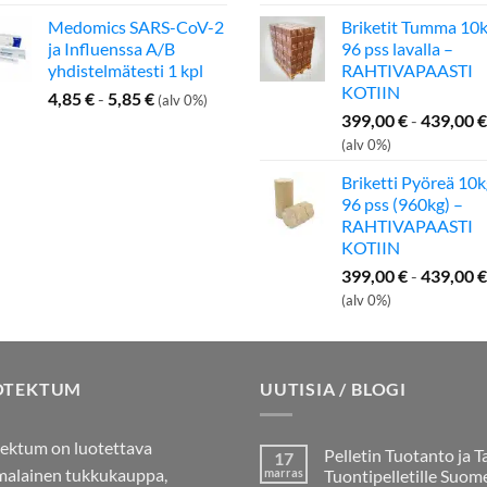
oli:
Medomics SARS-CoV-2
Briketit Tumma 10k
199,00 €.
ja Influenssa A/B
96 pss lavalla –
yhdistelmätesti 1 kpl
RAHTIVAPAASTI
KOTIIN
4,85
€
-
5,85
€
(alv 0%)
399,00
€
-
439,00
€
(alv 0%)
Briketti Pyöreä 10k
96 pss (960kg) –
RAHTIVAPAASTI
KOTIIN
399,00
€
-
439,00
€
(alv 0%)
OTEKTUM
UUTISIA / BLOGI
ektum on luotettava
Pelletin Tuotanto ja T
17
alainen tukkukauppa,
marras
Tuontipelletille Suom