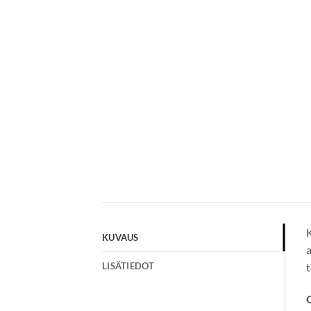
K
KUVAUS
a
LISÄTIEDOT
t