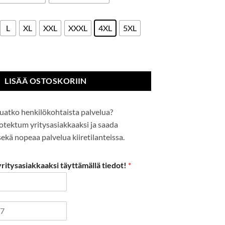
L
XL
XXL
XXXL
4XL
5XL
affic-takki määrä
LISÄÄ OSTOSKORIIN
uatko henkilökohtaista palvelua?
Protektum yritysasiakkaaksi ja saada
kä nopeaa palvelua kiiretilanteissa.
itysasiakkaaksi täyttämällä tiedot!
*