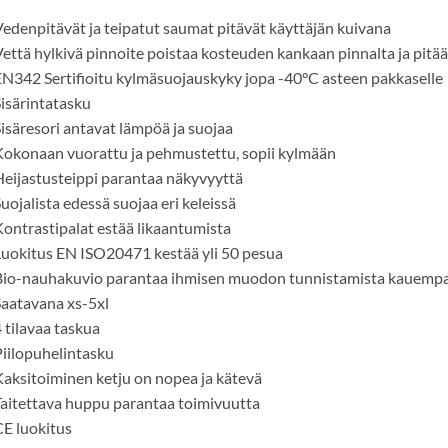
edenpitävät ja teipatut saumat pitävät käyttäjän kuivana
että hylkivä pinnoite poistaa kosteuden kankaan pinnalta ja pitää
N342 Sertifioitu kylmäsuojauskyky jopa -40°C asteen pakkaselle
isärintatasku
isäresori antavat lämpöä ja suojaa
okonaan vuorattu ja pehmustettu, sopii kylmään
eijastusteippi parantaa näkyvyyttä
uojalista edessä suojaa eri keleissä
ontrastipalat estää likaantumista
uokitus EN ISO20471 kestää yli 50 pesua
Bio-nauhakuvio parantaa ihmisen muodon tunnistamista kauemp
aatavana xs-5xl
 tilavaa taskua
iilopuhelintasku
aksitoiminen ketju on nopea ja kätevä
aitettava huppu parantaa toimivuutta
E luokitus