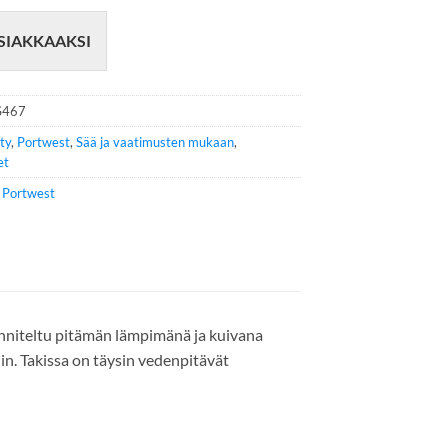
SIAKKAAKSI
S467
ity
,
Portwest
,
Sää ja vaatimusten mukaan
,
et
e
Portwest
unniteltu pitämän lämpimänä ja kuivana
iin. Takissa on täysin vedenpitävät