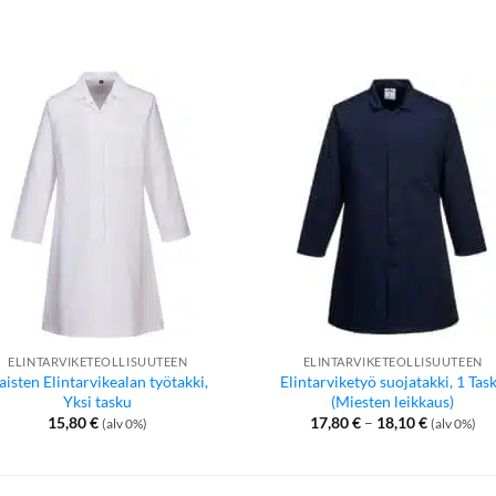
ELINTARVIKETEOLLISUUTEEN
ELINTARVIKETEOLLISUUTEEN
aisten Elintarvikealan työtakki,
Elintarviketyö suojatakki, 1 Tas
Yksi tasku
(Miesten leikkaus)
Hintaluok
15,80
€
17,80
€
–
18,10
€
(alv 0%)
(alv 0%)
17,80 €
-
18,10 €