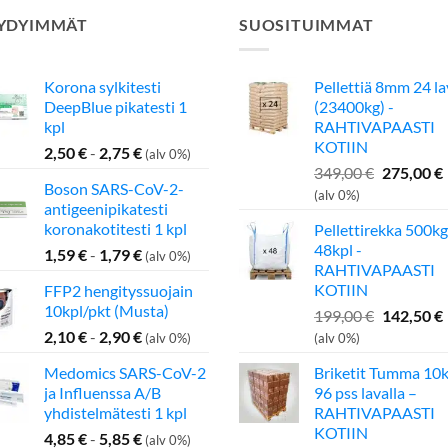
YDYIMMÄT
SUOSITUIMMAT
Korona sylkitesti
Pellettiä 8mm 24 l
DeepBlue pikatesti 1
(23400kg) -
kpl
RAHTIVAPAASTI
KOTIIN
2,50
€
-
2,75
€
(alv 0%)
Alkuperä
349,00
€
275,00
€
Boson SARS-CoV-2-
hinta
(alv 0%)
antigeenipikatesti
oli:
koronakotitesti 1 kpl
Pellettirekka 500kg
349,00 €.
48kpl -
1,59
€
-
1,79
€
(alv 0%)
RAHTIVAPAASTI
KOTIIN
FFP2 hengityssuojain
10kpl/pkt (Musta)
Alkuperä
199,00
€
142,50
€
hinta
2,10
€
-
2,90
€
(alv 0%)
(alv 0%)
oli:
Medomics SARS-CoV-2
Briketit Tumma 10k
199,00 €.
ja Influenssa A/B
96 pss lavalla –
yhdistelmätesti 1 kpl
RAHTIVAPAASTI
KOTIIN
4,85
€
-
5,85
€
(alv 0%)