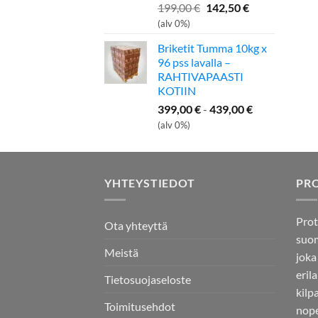
Alkuperäinen
Nykyinen
199,00
€
142,50
€
hinta
hinta
(alv 0%)
oli:
on:
Briketit Tumma 10kg x
199,00 €.
142,50 €.
96 pss lavalla –
RAHTIVAPAASTI
KOTIIN
399,00
€
-
439,00
€
(alv 0%)
YHTEYSTIEDOT
PR
Prot
Ota yhteyttä
suom
Meistä
joka
eril
Tietosuojaseloste
kilp
Toimitusehdot
nope