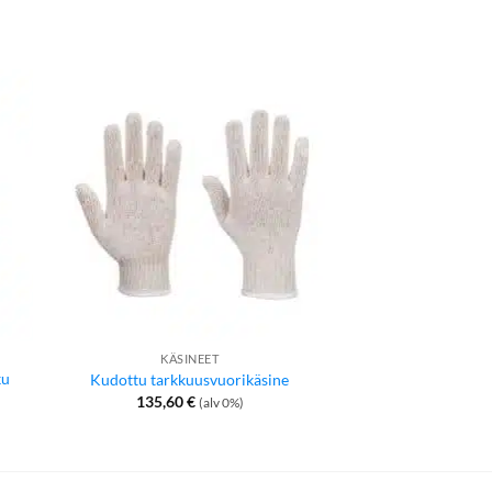
KÄSINEET
PORTW
ku
Kudottu tarkkuusvuorikäsine
Perusha
135,60
€
25,90
€
(alv 0%)
ka: