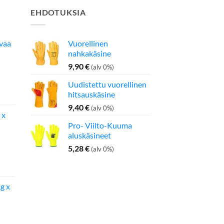
EHDOTUKSIA
avaa
Vuorellinen
nahkakäsine
9,90
€
(alv 0%)
Uudistettu vuorellinen
inen
Nykyinen
hitsauskäsine
hinta
on:
9,40
€
(alv 0%)
 x
275,00 €.
Pro- Viilto-Kuuma
aluskäsineet
5,28
€
(alv 0%)
inen
Nykyinen
hinta
on:
g x
142,50 €.