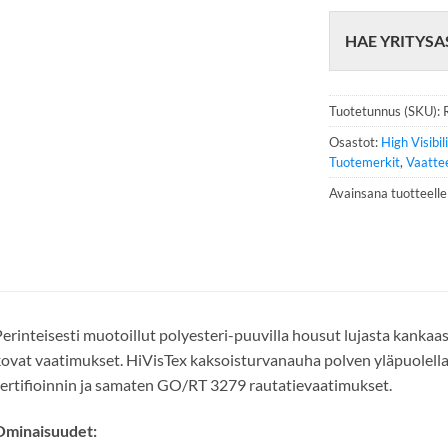
h
e
HAE YRITYSA
l
i
n
n
Tuotetunnus (SKU):
u
m
Osastot:
High Visibil
e
Tuotemerkit
,
Vaatte
r
Avainsana tuotteell
o
*
erinteisesti muotoillut polyesteri-puuvilla housut lujasta kankaas
ovat vaatimukset. HiVisTex kaksoisturvanauha polven yläpuolell
ertifioinnin ja samaten GO/RT 3279 rautatievaatimukset.
Ominaisuudet: