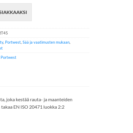
SIAKKAAKSI
RT45
ity
,
Portwest
,
Sää ja vaatimusten mukaan
,
et
e
Portwest
ta, joka kestää rauta- ja maanteiden
a takaa EN ISO 20471 luokka 2:2