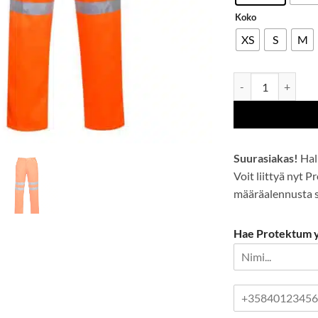
Koko
XS
S
M
Hi-Vis Housut PE-
Suurasiakas!
Hal
Voit liittyä nyt 
määräalennusta se
Hae Protektum yr
P
u