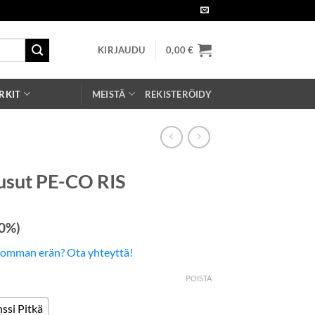
KIRJAUDU
0,00
€
RKIT
MEISTÄ
REKISTERÖIDY
usut PE-CO RIS
 0%)
somman erän? Ota yhteyttä!
POISTA
ssi Pitkä