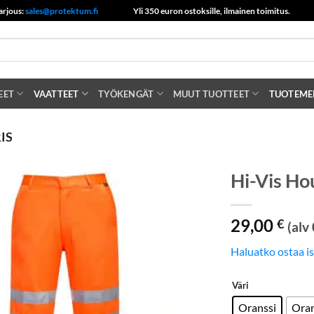
arjous:
sales@protektum.fi
Yli 350 euron ostoksille, ilmainen toimitus.
EET
VAATTEET
TYÖKENGÄT
MUUT TUOTTEET
TUOTEME
IS
Hi-Vis Ho
29,00
€
(alv
Haluatko ostaa i
Väri
Oranssi
Oran