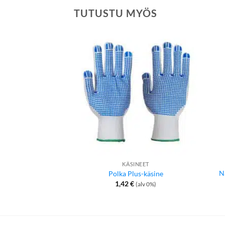
TUTUSTU MYÖS
KÄSINEET
N
Polka Plus-käsine
1,42
€
(alv 0%)