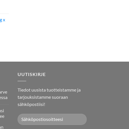
g x
UUTISKIRJE
Tiedot uusista tuotteistamme ja
arve
tarjouksistamme suoraan
essa
sähköpostiisi!
usi
ee
an