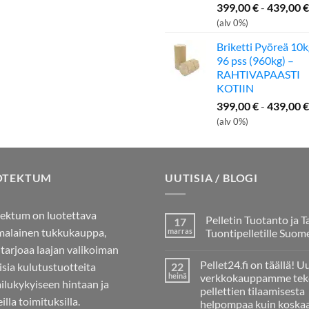
399,00
€
-
439,00
€
(alv 0%)
Briketti Pyöreä 10k
96 pss (960kg) –
RAHTIVAPAASTI
KOTIIN
399,00
€
-
439,00
€
(alv 0%)
OTEKTUM
UUTISIA / BLOGI
ektum on luotettava
Pelletin Tuotanto ja T
17
alainen tukkukauppa,
marras
Tuontipelletille Suom
 tarjoaa laajan valikoiman
Ei
kommentteja
Pellet24.fi on täällä! U
aisia kulutustuotteita
22
artikkeliin
Pelletin
heinä
verkkokauppamme tek
ailukykyiseen hintaan ja
Tuotanto
pellettien tilaamisesta
ja
illa toimituksilla.
Tarve
helpompaa kuin koska