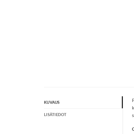
P
KUVAUS
k
LISÄTIEDOT
s