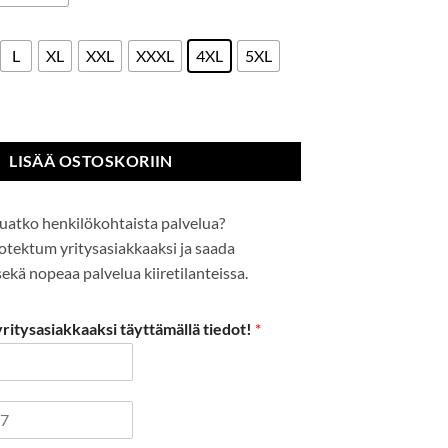
L
XL
XXL
XXXL
4XL
5XL
CO RIS määrä
LISÄÄ OSTOSKORIIN
uatko henkilökohtaista palvelua?
Protektum yritysasiakkaaksi ja saada
kä nopeaa palvelua kiiretilanteissa.
itysasiakkaaksi täyttämällä tiedot!
*