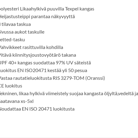
olyesteri Likaahylkivä puuvilla Texpel kangas
eijastusteippi parantaa näkyvyyttä
 tilavaa taskua
ivussa aukot taskulle
etted-tasku
ahvikkeet rasittuvilla kohdilla
itävä kiinnitysjoustovyötärö takana
UPF 40+ kangas suodattaa 97% UV säteistä
uokitus EN ISO20471 kestää yli 50 pesua
astaa rautatieluokitusta RIS 3279-TOM (Oranssi)
E luokitus
ekninen, likaa hylkivä viimeistely suojaa kangasta öljyltä,vedeltä ja 
aatavana xs-5xl
Noudattaa EN ISO 20471 luokitusta