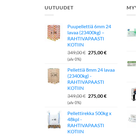
UUTUUDET
MY
Puupellettiä 6mm 24
lavaa (23400kg) –
RAHTIVAPAASTI
KOTIIN
Alkuperäinen
Nykyinen
349,00
€
275,00
€
hinta
hinta
(alv 0%)
oli:
on:
Pellettiä 8mm 24 lavaa
349,00 €.
275,00 €.
(23400kg) -
RAHTIVAPAASTI
KOTIIN
Alkuperäinen
Nykyinen
349,00
€
275,00
€
hinta
hinta
(alv 0%)
oli:
on:
Pellettirekka 500kg x
349,00 €.
275,00 €.
48kpl -
RAHTIVAPAASTI
KOTIIN