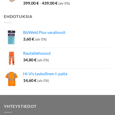
399,00
€
-
439,00
€
(alv 0%)
EHDOTUKSIA
BizWeld Plus varalinssit
3,60
€
(alv 0%)
Rautatiehousut
34,80
€
(alv 0%)
Hi-Vis taskullinen t-paita
14,60
€
(alv 0%)
YHTEYSTIEDOT