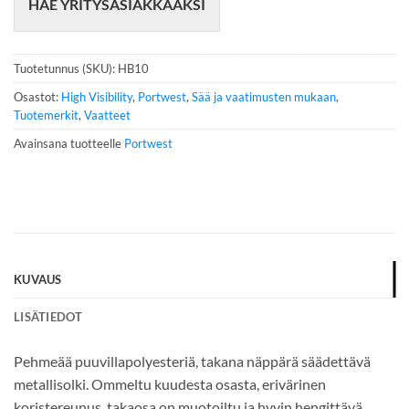
HAE YRITYSASIAKKAAKSI
l
i
n
n
Tuotetunnus (SKU):
HB10
u
m
Osastot:
High Visibility
,
Portwest
,
Sää ja vaatimusten mukaan
,
e
Tuotemerkit
,
Vaatteet
r
Avainsana tuotteelle
Portwest
o
*
KUVAUS
LISÄTIEDOT
Pehmeää puuvillapolyesteriä, takana näppärä säädettävä
metallisolki. Ommeltu kuudesta osasta, erivärinen
koristereunus, takaosa on muotoiltu ja hyvin hengittävä.