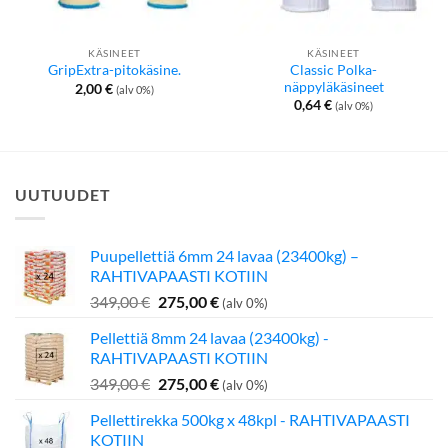
KÄSINEET
KÄSINEET
Classic Polka-
GripExtra-pitokäsine.
näppyläkäsineet
2,00
€
(alv 0%)
0,64
€
(alv 0%)
UUTUUDET
Puupellettiä 6mm 24 lavaa (23400kg) –
RAHTIVAPAASTI KOTIIN
Alkuperäinen
Nykyinen
349,00
€
275,00
€
(alv 0%)
hinta
hinta
Pellettiä 8mm 24 lavaa (23400kg) -
oli:
on:
RAHTIVAPAASTI KOTIIN
349,00 €.
275,00 €.
Alkuperäinen
Nykyinen
349,00
€
275,00
€
(alv 0%)
hinta
hinta
Pellettirekka 500kg x 48kpl - RAHTIVAPAASTI
oli:
on:
KOTIIN
349,00 €.
275,00 €.