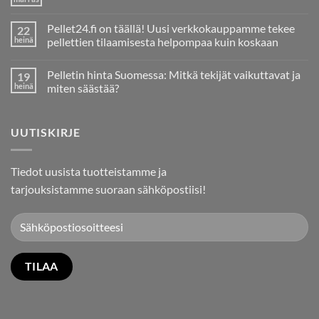
Ei
kommentteja
artikkeliin
Pellet24.fi on täällä! Uusi verkkokauppamme tekee
22
Pelletin
Tuotanto
heinä
pellettien tilaamisesta helpompaa kuin koskaan
ja
Ei
Tarve
kommentteja
Tuontipelletille
Pelletin hinta Suomessa: Mitkä tekijät vaikuttavat ja
19
artikkeliin
Suomessa
Pellet24.fi
heinä
miten säästää?
on
täällä!
Ei
Uusi
kommentteja
verkkokauppamme
artikkeliin
UUTISKIRJE
tekee
Pelletin
pellettien
hinta
tilaamisesta
Suomessa:
helpompaa
Mitkä
kuin
tekijät
Tiedot uusista tuotteistamme ja
koskaan
vaikuttavat
ja
tarjouksistamme suoraan sähköpostiisi!
miten
säästää?