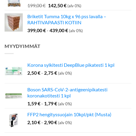
Alkuperäinen
Nykyinen
199,00
€
142,50
€
(alv 0%)
hinta
hinta
Briketit Tumma 10kg x 96 pss lavalla –
oli:
on:
RAHTIVAPAASTI KOTIIN
199,00 €.
142,50 €.
399,00
€
-
439,00
€
(alv 0%)
MYYDYIMMÄT
Korona sylkitesti DeepBlue pikatesti 1 kpl
2,50
€
-
2,75
€
(alv 0%)
Boson SARS-CoV-2-antigeenipikatesti
koronakotitesti 1 kpl
1,59
€
-
1,79
€
(alv 0%)
FFP2 hengityssuojain 10kpl/pkt (Musta)
2,10
€
-
2,90
€
(alv 0%)