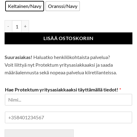
Keltainen/Navy
Oranssi/Navy
Hi-Vis Baseball Lippis määrä
LISÄÄ OSTOSKORIIN
Suurasiakas!
Haluatko henkilökohtaista palvelua?
Voit liittyä nyt Protektum yritysasiakkaaksi ja saada
määräalennusta sekä nopeaa palvelua kiiretilanteissa.
Hae Protektum yritysasiakkaaksi täyttämällä tiedot!
*
P
u
h
e