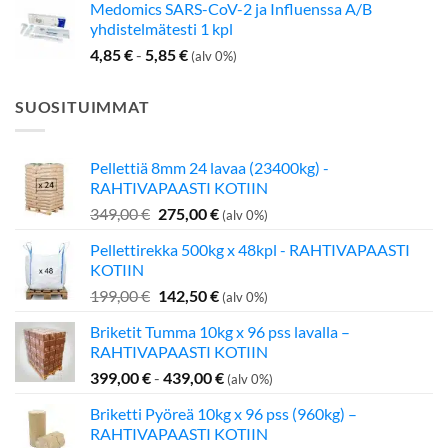
Medomics SARS-CoV-2 ja Influenssa A/B
yhdistelmätesti 1 kpl
4,85
€
-
5,85
€
(alv 0%)
SUOSITUIMMAT
Pellettiä 8mm 24 lavaa (23400kg) -
RAHTIVAPAASTI KOTIIN
Alkuperäinen
Nykyinen
349,00
€
275,00
€
(alv 0%)
hinta
hinta
Pellettirekka 500kg x 48kpl - RAHTIVAPAASTI
oli:
on:
KOTIIN
349,00 €.
275,00 €.
Alkuperäinen
Nykyinen
199,00
€
142,50
€
(alv 0%)
hinta
hinta
Briketit Tumma 10kg x 96 pss lavalla –
oli:
on:
RAHTIVAPAASTI KOTIIN
199,00 €.
142,50 €.
399,00
€
-
439,00
€
(alv 0%)
Briketti Pyöreä 10kg x 96 pss (960kg) –
RAHTIVAPAASTI KOTIIN