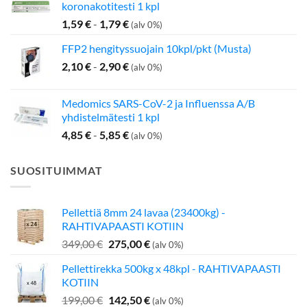
koronakotitesti 1 kpl
1,59
€
-
1,79
€
(alv 0%)
FFP2 hengityssuojain 10kpl/pkt (Musta)
2,10
€
-
2,90
€
(alv 0%)
Medomics SARS-CoV-2 ja Influenssa A/B
yhdistelmätesti 1 kpl
4,85
€
-
5,85
€
(alv 0%)
SUOSITUIMMAT
Pellettiä 8mm 24 lavaa (23400kg) -
RAHTIVAPAASTI KOTIIN
Alkuperäinen
Nykyinen
349,00
€
275,00
€
(alv 0%)
hinta
hinta
Pellettirekka 500kg x 48kpl - RAHTIVAPAASTI
oli:
on:
KOTIIN
349,00 €.
275,00 €.
Alkuperäinen
Nykyinen
199,00
€
142,50
€
(alv 0%)