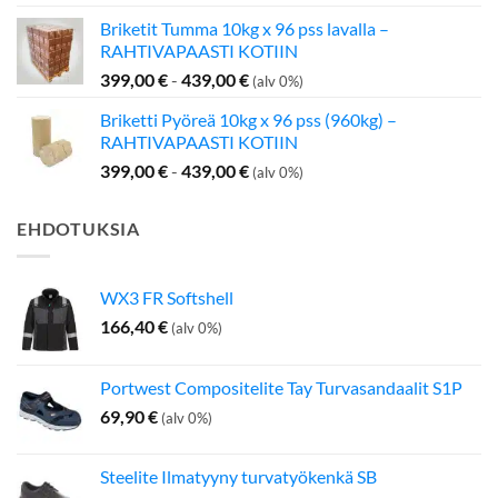
hinta
hinta
Briketit Tumma 10kg x 96 pss lavalla –
oli:
on:
RAHTIVAPAASTI KOTIIN
199,00 €.
142,50 €.
399,00
€
-
439,00
€
(alv 0%)
Briketti Pyöreä 10kg x 96 pss (960kg) –
RAHTIVAPAASTI KOTIIN
399,00
€
-
439,00
€
(alv 0%)
EHDOTUKSIA
WX3 FR Softshell
166,40
€
(alv 0%)
Portwest Compositelite Tay Turvasandaalit S1P
69,90
€
(alv 0%)
Steelite Ilmatyyny turvatyökenkä SB