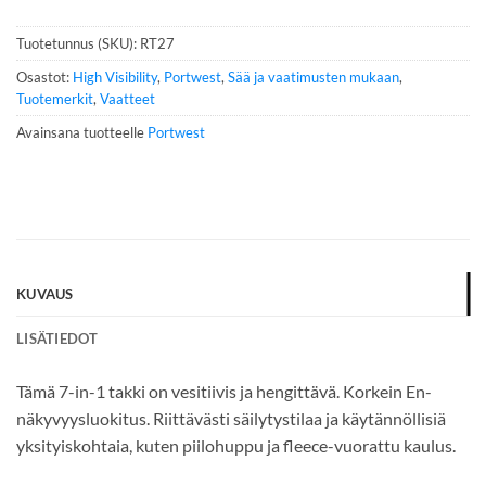
n
n
Tuotetunnus (SKU):
RT27
u
m
Osastot:
High Visibility
,
Portwest
,
Sää ja vaatimusten mukaan
,
e
Tuotemerkit
,
Vaatteet
r
Avainsana tuotteelle
Portwest
o
*
KUVAUS
LISÄTIEDOT
Tämä 7-in-1 takki on vesitiivis ja hengittävä. Korkein En-
näkyvyysluokitus. Riittävästi säilytystilaa ja käytännöllisiä
yksityiskohtaia, kuten piilohuppu ja fleece-vuorattu kaulus.