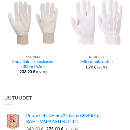
KÄSINEET
KÄSINEET
Puuvillainen aluskäsine
Microtäplakäsine
(300pr) 5.5oz
1,70
€
(alv 0%)
233,90
€
(alv 0%)
UUTUUDET
Puupellettiä 6mm 24 lavaa (23400kg) –
RAHTIVAPAASTI KOTIIN
Alkuperäinen
Nykyinen
349,00
€
275,00
€
(alv 0%)