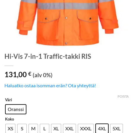
Hi-Vis 7-in-1 Traffic-takki RIS
131,00
€
(alv 0%)
Haluatko ostaa isomman erän? Ota yhteyttä!
POISTA
Väri
Oranssi
Koko
XS
S
M
L
XL
XXL
XXXL
4XL
5XL