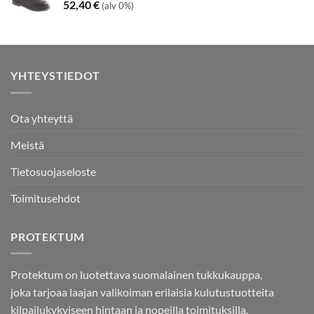
52,40
€
(alv 0%)
YHTEYSTIEDOT
Ota yhteyttä
Meistä
Tietosuojaseloste
Toimitusehdot
PROTEKTUM
Protektum on luotettava suomalainen tukkukauppa,
joka tarjoaa laajan valikoiman erilaisia kulutustuotteita
kilpailukykyiseen hintaan ja nopeilla toimituksilla.