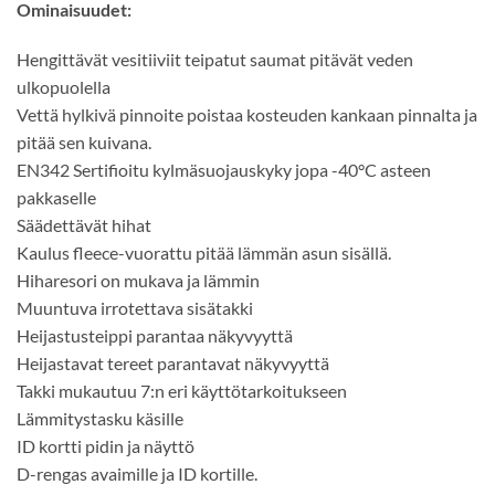
Ominaisuudet:
Hengittävät vesitiiviit teipatut saumat pitävät veden
ulkopuolella
Vettä hylkivä pinnoite poistaa kosteuden kankaan pinnalta ja
pitää sen kuivana.
EN342 Sertifioitu kylmäsuojauskyky jopa -40°C asteen
pakkaselle
Säädettävät hihat
Kaulus fleece-vuorattu pitää lämmän asun sisällä.
Hiharesori on mukava ja lämmin
Muuntuva irrotettava sisätakki
Heijastusteippi parantaa näkyvyyttä
Heijastavat tereet parantavat näkyvyyttä
Takki mukautuu 7:n eri käyttötarkoitukseen
Lämmitystasku käsille
ID kortti pidin ja näyttö
D-rengas avaimille ja ID kortille.