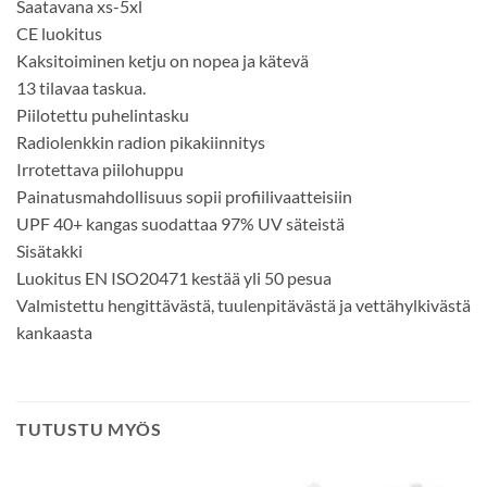
Saatavana xs-5xl
CE luokitus
Kaksitoiminen ketju on nopea ja kätevä
13 tilavaa taskua.
Piilotettu puhelintasku
Radiolenkkin radion pikakiinnitys
Irrotettava piilohuppu
Painatusmahdollisuus sopii profiilivaatteisiin
UPF 40+ kangas suodattaa 97% UV säteistä
Sisätakki
Luokitus EN ISO20471 kestää yli 50 pesua
Valmistettu hengittävästä, tuulenpitävästä ja vettähylkivästä
kankaasta
TUTUSTU MYÖS