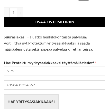
Hi-Vis 7-in-1 Traffic-takki RIS määrä
LISÄÄ OSTOSKORIIN
Suurasiakas!
Haluatko henkilökohtaista palvelua?
Voit liittyä nyt Protektum yritysasiakkaaksi ja saada
määräalennusta sekä nopeaa palvelua kiiretilanteissa.
Hae Protektum yritysasiakkaaksi täyttämällä tiedot!
*
P
u
h
e
HAE YRITYSASIAKKAAKSI
l
i