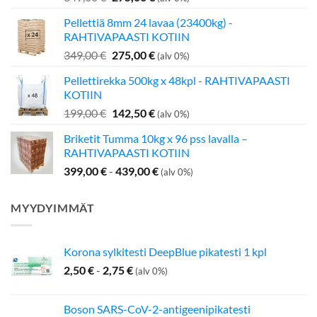
hinta
hinta
Pellettiä 8mm 24 lavaa (23400kg) -
oli:
on:
RAHTIVAPAASTI KOTIIN
349,00 €.
275,00 €.
Alkuperäinen
Nykyinen
349,00
€
275,00
€
(alv 0%)
hinta
hinta
Pellettirekka 500kg x 48kpl - RAHTIVAPAASTI
oli:
on:
KOTIIN
349,00 €.
275,00 €.
Alkuperäinen
Nykyinen
199,00
€
142,50
€
(alv 0%)
hinta
hinta
Briketit Tumma 10kg x 96 pss lavalla –
oli:
on:
RAHTIVAPAASTI KOTIIN
199,00 €.
142,50 €.
399,00
€
-
439,00
€
(alv 0%)
MYYDYIMMÄT
Korona sylkitesti DeepBlue pikatesti 1 kpl
2,50
€
-
2,75
€
(alv 0%)
Boson SARS-CoV-2-antigeenipikatesti