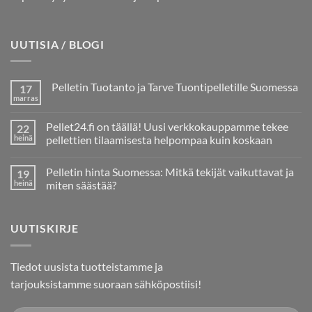
UUTISIA / BLOGI
Pelletin Tuotanto ja Tarve Tuontipelletille Suomessa
17
marras
Ei
kommentteja
artikkeliin
Pellet24.fi on täällä! Uusi verkkokauppamme tekee
22
Pelletin
Tuotanto
heinä
pellettien tilaamisesta helpompaa kuin koskaan
ja
Ei
Tarve
kommentteja
Tuontipelletille
Pelletin hinta Suomessa: Mitkä tekijät vaikuttavat ja
19
artikkeliin
Suomessa
Pellet24.fi
heinä
miten säästää?
on
täällä!
Ei
Uusi
kommentteja
verkkokauppamme
artikkeliin
UUTISKIRJE
tekee
Pelletin
pellettien
hinta
tilaamisesta
Suomessa:
helpompaa
Mitkä
kuin
tekijät
Tiedot uusista tuotteistamme ja
koskaan
vaikuttavat
ja
tarjouksistamme suoraan sähköpostiisi!
miten
säästää?