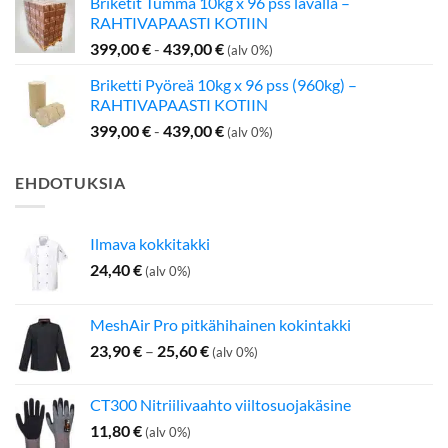
Briketit Tumma 10kg x 96 pss lavalla –
oli:
on:
RAHTIVAPAASTI KOTIIN
199,00 €.
142,50 €.
399,00
€
-
439,00
€
(alv 0%)
Briketti Pyöreä 10kg x 96 pss (960kg) –
RAHTIVAPAASTI KOTIIN
399,00
€
-
439,00
€
(alv 0%)
EHDOTUKSIA
Ilmava kokkitakki
24,40
€
(alv 0%)
MeshAir Pro pitkähihainen kokintakki
Hintaluokka:
23,90
€
–
25,60
€
(alv 0%)
23,90 €
-
CT300 Nitriilivaahto viiltosuojakäsine
25,60 €
11,80
€
(alv 0%)