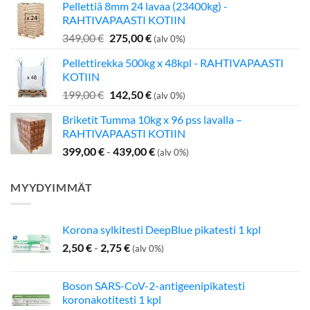
Pellettiä 8mm 24 lavaa (23400kg) -
oli:
on:
RAHTIVAPAASTI KOTIIN
349,00 €.
275,00 €.
Alkuperäinen
Nykyinen
349,00
€
275,00
€
(alv 0%)
hinta
hinta
Pellettirekka 500kg x 48kpl - RAHTIVAPAASTI
oli:
on:
KOTIIN
349,00 €.
275,00 €.
Alkuperäinen
Nykyinen
199,00
€
142,50
€
(alv 0%)
hinta
hinta
Briketit Tumma 10kg x 96 pss lavalla –
oli:
on:
RAHTIVAPAASTI KOTIIN
199,00 €.
142,50 €.
399,00
€
-
439,00
€
(alv 0%)
MYYDYIMMÄT
Korona sylkitesti DeepBlue pikatesti 1 kpl
2,50
€
-
2,75
€
(alv 0%)
Boson SARS-CoV-2-antigeenipikatesti
koronakotitesti 1 kpl