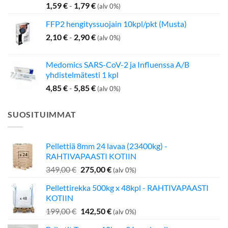
1,59
€
-
1,79
€
(alv 0%)
FFP2 hengityssuojain 10kpl/pkt (Musta)
2,10
€
-
2,90
€
(alv 0%)
Medomics SARS-CoV-2 ja Influenssa A/B
yhdistelmätesti 1 kpl
4,85
€
-
5,85
€
(alv 0%)
SUOSITUIMMAT
Pellettiä 8mm 24 lavaa (23400kg) -
RAHTIVAPAASTI KOTIIN
Alkuperäinen
Nykyinen
349,00
€
275,00
€
(alv 0%)
hinta
hinta
Pellettirekka 500kg x 48kpl - RAHTIVAPAASTI
oli:
on:
KOTIIN
349,00 €.
275,00 €.
Alkuperäinen
Nykyinen
199,00
€
142,50
€
(alv 0%)
hinta
hinta