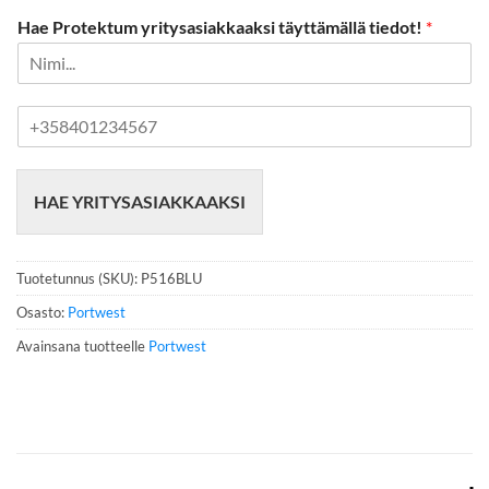
Hae Protektum yritysasiakkaaksi täyttämällä tiedot!
*
P
u
h
e
HAE YRITYSASIAKKAAKSI
l
i
n
n
Tuotetunnus (SKU):
P516BLU
u
m
Osasto:
Portwest
e
Avainsana tuotteelle
Portwest
r
o
*