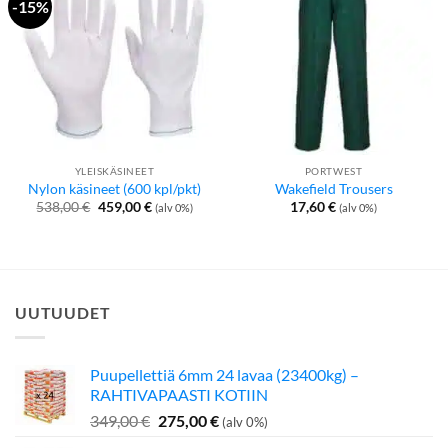
-15%
YLEISKÄSINEET
PORTWEST
Nylon käsineet (600 kpl/pkt)
Wakefield Trousers
Alkuperäinen
Nykyinen
538,00
€
459,00
€
17,60
€
(alv 0%)
(alv 0%)
hinta
hinta
oli:
on:
538,00 €.
459,00 €.
UUTUUDET
Puupellettiä 6mm 24 lavaa (23400kg) –
RAHTIVAPAASTI KOTIIN
Alkuperäinen
Nykyinen
349,00
€
275,00
€
(alv 0%)
hinta
hinta