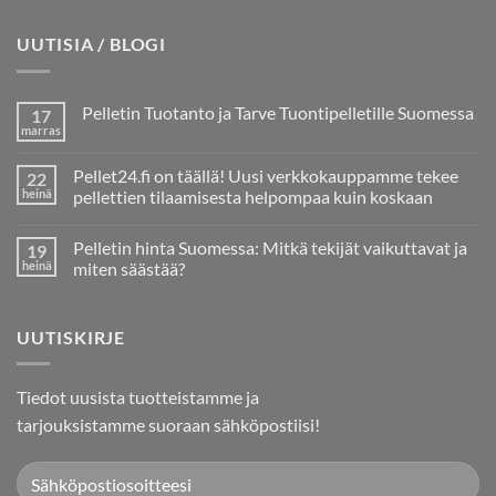
UUTISIA / BLOGI
Pelletin Tuotanto ja Tarve Tuontipelletille Suomessa
17
marras
Ei
kommentteja
artikkeliin
Pellet24.fi on täällä! Uusi verkkokauppamme tekee
22
Pelletin
Tuotanto
heinä
pellettien tilaamisesta helpompaa kuin koskaan
ja
Ei
Tarve
kommentteja
Tuontipelletille
Pelletin hinta Suomessa: Mitkä tekijät vaikuttavat ja
19
artikkeliin
Suomessa
Pellet24.fi
heinä
miten säästää?
on
täällä!
Ei
Uusi
kommentteja
verkkokauppamme
artikkeliin
UUTISKIRJE
tekee
Pelletin
pellettien
hinta
tilaamisesta
Suomessa:
helpompaa
Mitkä
kuin
tekijät
Tiedot uusista tuotteistamme ja
koskaan
vaikuttavat
ja
tarjouksistamme suoraan sähköpostiisi!
miten
säästää?