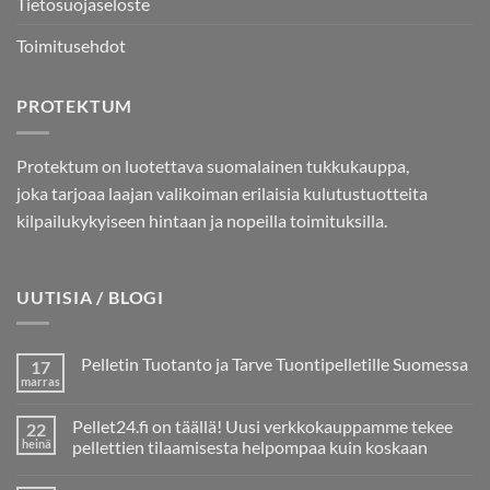
Tietosuojaseloste
Toimitusehdot
PROTEKTUM
Protektum on luotettava suomalainen tukkukauppa,
joka tarjoaa laajan valikoiman erilaisia kulutustuotteita
kilpailukykyiseen hintaan ja nopeilla toimituksilla.
UUTISIA / BLOGI
Pelletin Tuotanto ja Tarve Tuontipelletille Suomessa
17
marras
Ei
kommentteja
artikkeliin
Pellet24.fi on täällä! Uusi verkkokauppamme tekee
22
Pelletin
Tuotanto
heinä
pellettien tilaamisesta helpompaa kuin koskaan
ja
Ei
Tarve
kommentteja
Tuontipelletille