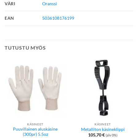
VÄRI
Oranssi
EAN
5036108176199
TUTUSTU MYÖS
KÄSINEET
KÄSINEET
Puuvillainen aluskäsine
Metalliton käsineklippi
(300pr) 5.5oz
105,70
€
(alv 0%)