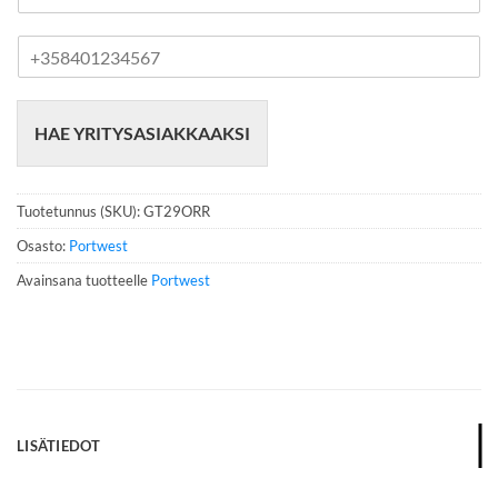
P
u
h
e
HAE YRITYSASIAKKAAKSI
l
i
n
n
Tuotetunnus (SKU):
GT29ORR
u
m
Osasto:
Portwest
e
Avainsana tuotteelle
Portwest
r
o
*
LISÄTIEDOT