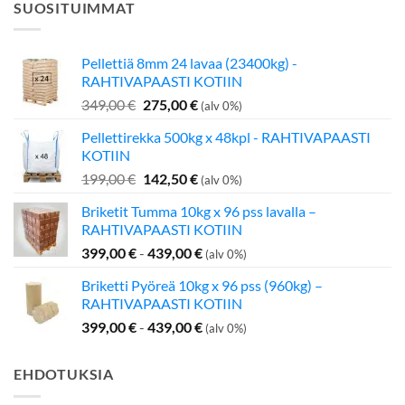
SUOSITUIMMAT
Pellettiä 8mm 24 lavaa (23400kg) -
RAHTIVAPAASTI KOTIIN
Alkuperäinen
Nykyinen
349,00
€
275,00
€
(alv 0%)
hinta
hinta
Pellettirekka 500kg x 48kpl - RAHTIVAPAASTI
oli:
on:
KOTIIN
349,00 €.
275,00 €.
Alkuperäinen
Nykyinen
199,00
€
142,50
€
(alv 0%)
hinta
hinta
Briketit Tumma 10kg x 96 pss lavalla –
oli:
on:
RAHTIVAPAASTI KOTIIN
199,00 €.
142,50 €.
399,00
€
-
439,00
€
(alv 0%)
Briketti Pyöreä 10kg x 96 pss (960kg) –
RAHTIVAPAASTI KOTIIN
399,00
€
-
439,00
€
(alv 0%)
EHDOTUKSIA