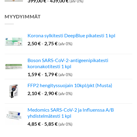
399,00
€
-
439,00
€
(alv 0%)
MYYDYIMMÄT
Korona sylkitesti DeepBlue pikatesti 1 kpl
2,50
€
-
2,75
€
(alv 0%)
Boson SARS-CoV-2-antigeenipikatesti
koronakotitesti 1 kpl
1,59
€
-
1,79
€
(alv 0%)
FFP2 hengityssuojain 10kpl/pkt (Musta)
2,10
€
-
2,90
€
(alv 0%)
Medomics SARS-CoV-2 ja Influenssa A/B
yhdistelmätesti 1 kpl
4,85
€
-
5,85
€
(alv 0%)