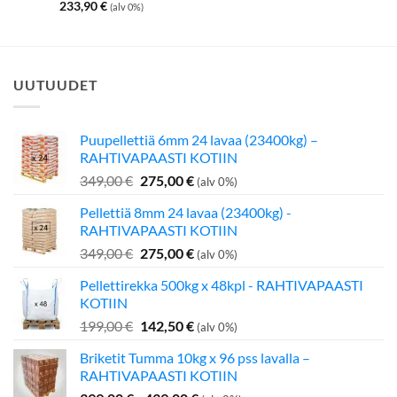
233,90
€
(alv 0%)
UUTUUDET
Puupellettiä 6mm 24 lavaa (23400kg) –
RAHTIVAPAASTI KOTIIN
Alkuperäinen
Nykyinen
349,00
€
275,00
€
(alv 0%)
hinta
hinta
Pellettiä 8mm 24 lavaa (23400kg) -
oli:
on:
RAHTIVAPAASTI KOTIIN
349,00 €.
275,00 €.
Alkuperäinen
Nykyinen
349,00
€
275,00
€
(alv 0%)
hinta
hinta
Pellettirekka 500kg x 48kpl - RAHTIVAPAASTI
oli:
on:
KOTIIN
349,00 €.
275,00 €.
Alkuperäinen
Nykyinen
199,00
€
142,50
€
(alv 0%)
hinta
hinta
Briketit Tumma 10kg x 96 pss lavalla –
oli:
on:
RAHTIVAPAASTI KOTIIN
199,00 €.
142,50 €.