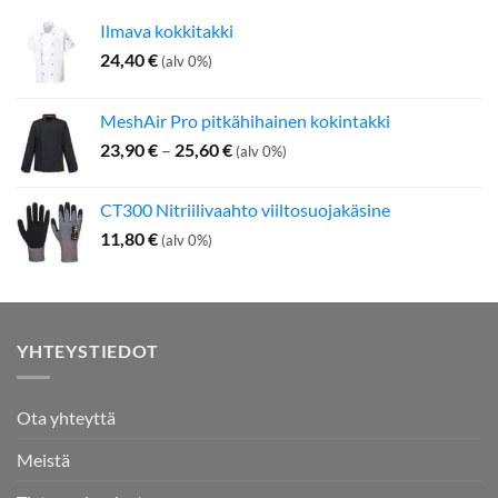
Ilmava kokkitakki
24,40
€
(alv 0%)
MeshAir Pro pitkähihainen kokintakki
Hintaluokka:
23,90
€
–
25,60
€
(alv 0%)
23,90 €
-
CT300 Nitriilivaahto viiltosuojakäsine
25,60 €
11,80
€
(alv 0%)
YHTEYSTIEDOT
Ota yhteyttä
Meistä