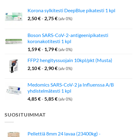
Korona sylkitesti DeepBlue pikatesti 1 kpl
2,50
€
-
2,75
€
(alv 0%)
Boson SARS-CoV-2-antigeenipikatesti
koronakotitesti 1 kpl
1,59
€
-
1,79
€
(alv 0%)
FFP2 hengityssuojain 10kpl/pkt (Musta)
2,10
€
-
2,90
€
(alv 0%)
Medomics SARS-CoV-2 ja Influenssa A/B
yhdistelmätesti 1 kpl
4,85
€
-
5,85
€
(alv 0%)
SUOSITUIMMAT
Pellettiä 8mm 24 lavaa (23400kg) -