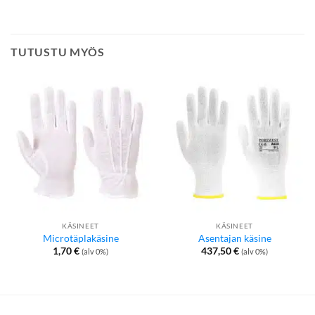
TUTUSTU MYÖS
KÄSINEET
KÄSINEET
Microtäplakäsine
Asentajan käsine
1,70
€
437,50
€
(alv 0%)
(alv 0%)