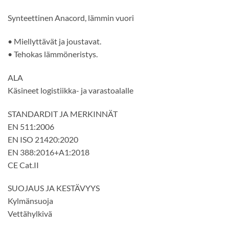
Synteettinen Anacord, lämmin vuori
• Miellyttävät ja joustavat.
• Tehokas lämmöneristys.
ALA
Käsineet logistiikka- ja varastoalalle
STANDARDIT JA MERKINNÄT
EN 511:2006
EN ISO 21420:2020
EN 388:2016+A1:2018
CE Cat.II
SUOJAUS JA KESTÄVYYS
Kylmänsuoja
Vettähylkivä