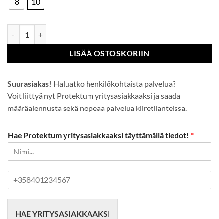
8
10
Granberg yleiskäsineet talvikäyttöön määrä
LISÄÄ OSTOSKORIIN
Suurasiakas!
Haluatko henkilökohtaista palvelua?
Voit liittyä nyt Protektum yritysasiakkaaksi ja saada
määräalennusta sekä nopeaa palvelua kiiretilanteissa.
Hae Protektum yritysasiakkaaksi täyttämällä tiedot!
*
P
u
h
e
HAE YRITYSASIAKKAAKSI
l