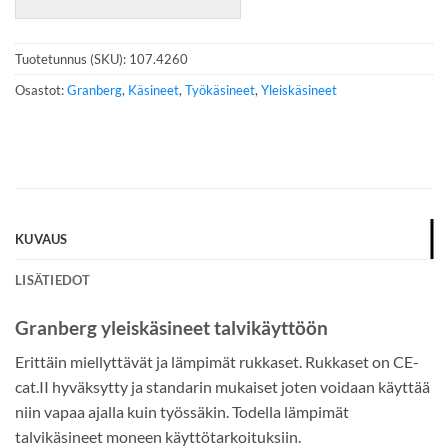
i
n
n
Tuotetunnus (SKU):
107.4260
u
m
Osastot:
Granberg
,
Käsineet
,
Työkäsineet
,
Yleiskäsineet
e
r
o
*
KUVAUS
LISÄTIEDOT
Granberg yleiskäsineet talvikäyttöön
Erittäin miellyttävät ja lämpimät rukkaset. Rukkaset on CE-
cat.II hyväksytty ja standarin mukaiset joten voidaan käyttää
niin vapaa ajalla kuin työssäkin. Todella lämpimät
talvikäsineet moneen käyttötarkoituksiin.