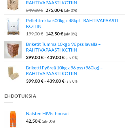
RAHTIVAPAASTI KOTIIN
Alkuperäinen
Nykyinen
349,00
€
275,00
€
(alv 0%)
hinta
hinta
Pellettirekka 500kg x 48kpl - RAHTIVAPAASTI
oli:
on:
KOTIIN
349,00 €.
275,00 €.
Alkuperäinen
Nykyinen
199,00
€
142,50
€
(alv 0%)
hinta
hinta
Briketit Tumma 10kg x 96 pss lavalla –
oli:
on:
RAHTIVAPAASTI KOTIIN
199,00 €.
142,50 €.
399,00
€
-
439,00
€
(alv 0%)
Briketti Pyöreä 10kg x 96 pss (960kg) –
RAHTIVAPAASTI KOTIIN
399,00
€
-
439,00
€
(alv 0%)
EHDOTUKSIA
Naisten HiVis-housut
42,50
€
(alv 0%)