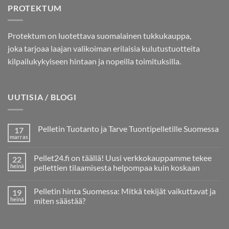
PROTEKTUM
Protektum on luotettava suomalainen tukkukauppa,
joka tarjoaa laajan valikoiman erilaisia kulutustuotteita
kilpailukykyiseen hintaan ja nopeilla toimituksilla.
UUTISIA / BLOGI
Pelletin Tuotanto ja Tarve Tuontipelletille Suomessa
17
marras
Ei
kommentteja
artikkeliin
Pellet24.fi on täällä! Uusi verkkokauppamme tekee
22
Pelletin
Tuotanto
heinä
pellettien tilaamisesta helpompaa kuin koskaan
ja
Ei
Tarve
kommentteja
Tuontipelletille
Pelletin hinta Suomessa: Mitkä tekijät vaikuttavat ja
19
artikkeliin
Suomessa
Pellet24.fi
heinä
miten säästää?
on
täällä!
Ei
Uusi
kommentteja
verkkokauppamme
artikkeliin