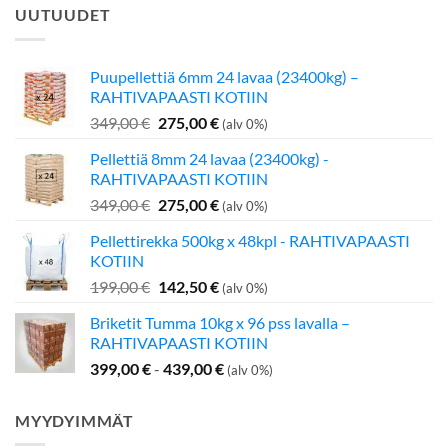
UUTUUDET
Puupellettiä 6mm 24 lavaa (23400kg) –
RAHTIVAPAASTI KOTIIN
Alkuperäinen
Nykyinen
349,00
€
275,00
€
(alv 0%)
hinta
hinta
Pellettiä 8mm 24 lavaa (23400kg) -
oli:
on:
RAHTIVAPAASTI KOTIIN
349,00 €.
275,00 €.
Alkuperäinen
Nykyinen
349,00
€
275,00
€
(alv 0%)
hinta
hinta
Pellettirekka 500kg x 48kpl - RAHTIVAPAASTI
oli:
on:
KOTIIN
349,00 €.
275,00 €.
Alkuperäinen
Nykyinen
199,00
€
142,50
€
(alv 0%)
hinta
hinta
Briketit Tumma 10kg x 96 pss lavalla –
oli:
on:
RAHTIVAPAASTI KOTIIN
199,00 €.
142,50 €.
399,00
€
-
439,00
€
(alv 0%)
MYYDYIMMÄT