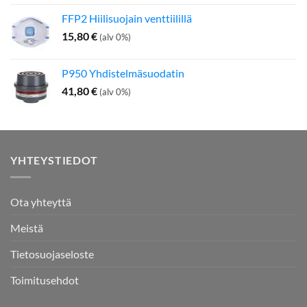
FFP2 Hiilisuojain venttiilillä
15,80
€
(alv 0%)
P950 Yhdistelmäsuodatin
41,80
€
(alv 0%)
YHTEYSTIEDOT
Ota yhteyttä
Meistä
Tietosuojaseloste
Toimitusehdot