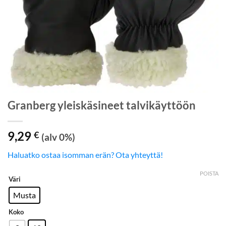
Granberg yleiskäsineet talvikäyttöön
9,29
€
(alv 0%)
Haluatko ostaa isomman erän? Ota yhteyttä!
POISTA
Väri
Musta
Koko