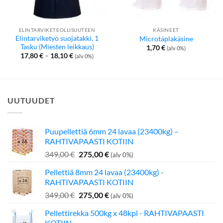
ELINTARVIKETEOLLISUUTEEN
KÄSINEET
Elintarviketyö suojatakki, 1
Microtäplakäsine
Tasku (Miesten leikkaus)
1,70
€
(alv 0%)
Hintaluokka:
17,80
€
–
18,10
€
(alv 0%)
17,80 €
-
18,10 €
UUTUUDET
Puupellettiä 6mm 24 lavaa (23400kg) –
RAHTIVAPAASTI KOTIIN
Alkuperäinen
Nykyinen
349,00
€
275,00
€
(alv 0%)
hinta
hinta
Pellettiä 8mm 24 lavaa (23400kg) -
oli:
on:
RAHTIVAPAASTI KOTIIN
349,00 €.
275,00 €.
Alkuperäinen
Nykyinen
349,00
€
275,00
€
(alv 0%)
hinta
hinta
Pellettirekka 500kg x 48kpl - RAHTIVAPAASTI
oli:
on:
KOTIIN