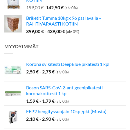
349,00 €.
275,00 €.
Alkuperäinen
Nykyinen
199,00
€
142,50
€
(alv 0%)
hinta
hinta
Briketit Tumma 10kg x 96 pss lavalla –
oli:
on:
RAHTIVAPAASTI KOTIIN
199,00 €.
142,50 €.
399,00
€
-
439,00
€
(alv 0%)
MYYDYIMMÄT
Korona sylkitesti DeepBlue pikatesti 1 kpl
2,50
€
-
2,75
€
(alv 0%)
Boson SARS-CoV-2-antigeenipikatesti
koronakotitesti 1 kpl
1,59
€
-
1,79
€
(alv 0%)
FFP2 hengityssuojain 10kpl/pkt (Musta)
2,10
€
-
2,90
€
(alv 0%)