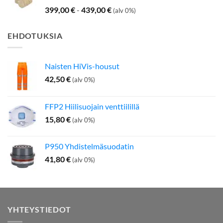
399,00
€
-
439,00
€
(alv 0%)
EHDOTUKSIA
Naisten HiVis-housut
42,50
€
(alv 0%)
FFP2 Hiilisuojain venttiilillä
15,80
€
(alv 0%)
P950 Yhdistelmäsuodatin
41,80
€
(alv 0%)
YHTEYSTIEDOT