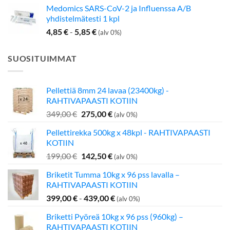
Medomics SARS-CoV-2 ja Influenssa A/B
yhdistelmätesti 1 kpl
4,85
€
-
5,85
€
(alv 0%)
SUOSITUIMMAT
Pellettiä 8mm 24 lavaa (23400kg) -
RAHTIVAPAASTI KOTIIN
Alkuperäinen
Nykyinen
349,00
€
275,00
€
(alv 0%)
hinta
hinta
Pellettirekka 500kg x 48kpl - RAHTIVAPAASTI
oli:
on:
KOTIIN
349,00 €.
275,00 €.
Alkuperäinen
Nykyinen
199,00
€
142,50
€
(alv 0%)
hinta
hinta
Briketit Tumma 10kg x 96 pss lavalla –
oli:
on:
RAHTIVAPAASTI KOTIIN
199,00 €.
142,50 €.
399,00
€
-
439,00
€
(alv 0%)
Briketti Pyöreä 10kg x 96 pss (960kg) –
RAHTIVAPAASTI KOTIIN