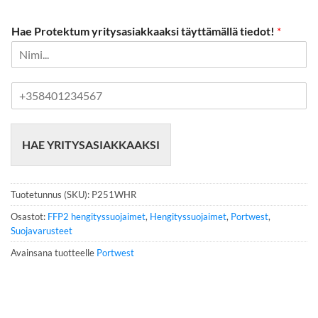
Hae Protektum yritysasiakkaaksi täyttämällä tiedot!
*
P
u
h
e
HAE YRITYSASIAKKAAKSI
l
i
n
n
Tuotetunnus (SKU):
P251WHR
u
m
Osastot:
FFP2 hengityssuojaimet
,
Hengityssuojaimet
,
Portwest
,
e
Suojavarusteet
r
Avainsana tuotteelle
Portwest
o
*