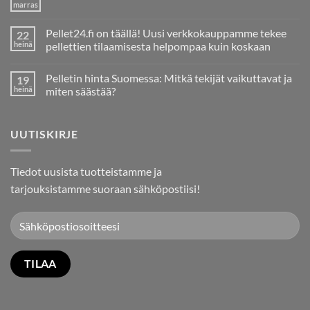
marras
Ei
kommentteja
artikkeliin
Pellet24.fi on täällä! Uusi verkkokauppamme tekee
22
Pelletin
Tuotanto
heinä
pellettien tilaamisesta helpompaa kuin koskaan
ja
Ei
Tarve
kommentteja
Tuontipelletille
Pelletin hinta Suomessa: Mitkä tekijät vaikuttavat ja
19
artikkeliin
Suomessa
Pellet24.fi
heinä
miten säästää?
on
täällä!
Ei
Uusi
kommentteja
verkkokauppamme
artikkeliin
UUTISKIRJE
tekee
Pelletin
pellettien
hinta
tilaamisesta
Suomessa:
helpompaa
Mitkä
kuin
tekijät
Tiedot uusista tuotteistamme ja
koskaan
vaikuttavat
ja
tarjouksistamme suoraan sähköpostiisi!
miten
säästää?