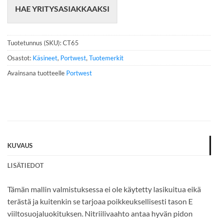
HAE YRITYSASIAKKAAKSI
l
i
n
n
Tuotetunnus (SKU):
CT65
u
m
Osastot:
Käsineet
,
Portwest
,
Tuotemerkit
e
Avainsana tuotteelle
Portwest
r
o
*
KUVAUS
LISÄTIEDOT
Tämän mallin valmistuksessa ei ole käytetty lasikuitua eikä
terästä ja kuitenkin se tarjoaa poikkeuksellisesti tason E
viiltosuojaluokituksen. Nitriilivaahto antaa hyvän pidon