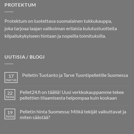
PROTEKTUM
Protektum on luotettava suomalainen tukkukauppa,
joka tarjoaa laajan valikoiman erilaisia kulutustuotteita
kilpailukykyiseen hintaan ja nopeilla toimituksilla.
UUTISIA / BLOGI
Pelletin Tuotanto ja Tarve Tuontipelletille Suomessa
17
marras
Ei
kommentteja
artikkeliin
Pellet24.fi on täällä! Uusi verkkokauppamme tekee
22
Pelletin
Tuotanto
heinä
pellettien tilaamisesta helpompaa kuin koskaan
ja
Ei
Tarve
kommentteja
Tuontipelletille
Pelletin hinta Suomessa: Mitkä tekijät vaikuttavat ja
19
artikkeliin
Suomessa
Pellet24.fi
heinä
miten säästää?
on
täällä!
Ei
Uusi
kommentteja
verkkokauppamme
artikkeliin