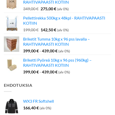
RAHTIVAPAASTI KOTIIN
Alkuperäinen
Nykyinen
349,00
€
275,00
€
(alv 0%)
hinta
hinta
Pellettirekka 500kg x 48kpl - RAHTIVAPAASTI
oli:
on:
KOTIIN
349,00 €.
275,00 €.
Alkuperäinen
Nykyinen
199,00
€
142,50
€
(alv 0%)
hinta
hinta
Briketit Tumma 10kg x 96 pss lavalla –
oli:
on:
RAHTIVAPAASTI KOTIIN
199,00 €.
142,50 €.
399,00
€
-
439,00
€
(alv 0%)
Briketti Pyöreä 10kg x 96 pss (960kg) –
RAHTIVAPAASTI KOTIIN
399,00
€
-
439,00
€
(alv 0%)
EHDOTUKSIA
WX3 FR Softshell
166,40
€
(alv 0%)