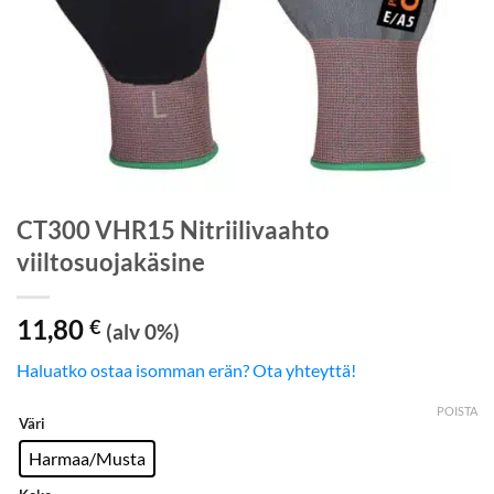
CT300 VHR15 Nitriilivaahto
viiltosuojakäsine
11,80
€
(alv 0%)
Haluatko ostaa isomman erän? Ota yhteyttä!
POISTA
Väri
Harmaa/Musta