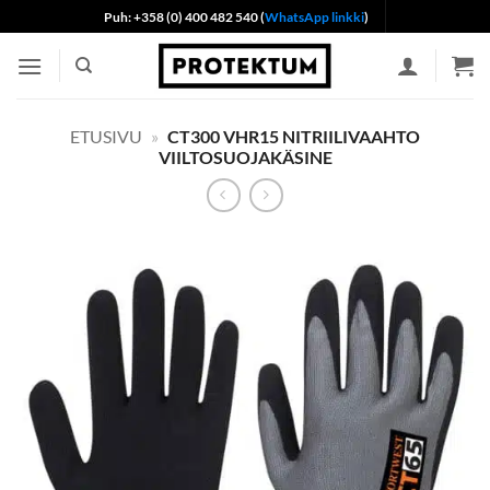
Skip
Puh: +358 (0) 400 482 540 (
WhatsApp linkki
)
to
content
ETUSIVU
»
CT300 VHR15 NITRIILIVAAHTO
VIILTOSUOJAKÄSINE