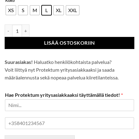
Koko
XS
S
M
L
XL
XXL
CT300 VHR15 Nitriilivaahto viiltosuojakäsine määrä
LISÄÄ OSTOSKORIIN
Suurasiakas!
Haluatko henkilökohtaista palvelua?
Voit liittyä nyt Protektum yritysasiakkaaksi ja saada
määräalennusta sekä nopeaa palvelua kiiretilanteissa.
Hae Protektum yritysasiakkaaksi täyttämällä tiedot!
*
P
u
h
e