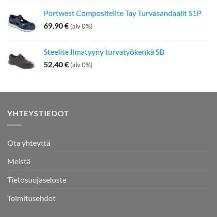
Portwest Compositelite Tay Turvasandaalit S1P
69,90
€
(alv 0%)
Steelite Ilmatyyny turvatyökenkä SB
52,40
€
(alv 0%)
YHTEYSTIEDOT
Ota yhteyttä
Meistä
Tietosuojaseloste
Toimitusehdot