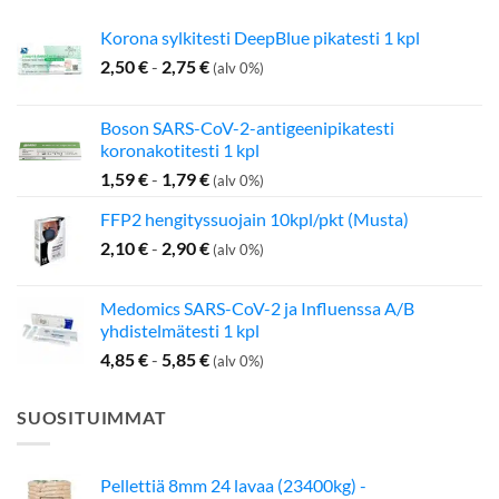
Korona sylkitesti DeepBlue pikatesti 1 kpl
2,50
€
-
2,75
€
(alv 0%)
Boson SARS-CoV-2-antigeenipikatesti
koronakotitesti 1 kpl
1,59
€
-
1,79
€
(alv 0%)
FFP2 hengityssuojain 10kpl/pkt (Musta)
2,10
€
-
2,90
€
(alv 0%)
Medomics SARS-CoV-2 ja Influenssa A/B
yhdistelmätesti 1 kpl
4,85
€
-
5,85
€
(alv 0%)
SUOSITUIMMAT
Pellettiä 8mm 24 lavaa (23400kg) -