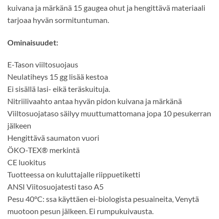
kuivana ja märkänä 15 gaugea ohut ja hengittävä materiaali
tarjoaa hyvän sormituntuman.
Ominaisuudet:
E-Tason viiltosuojaus
Neulatiheys 15 gg lisää kestoa
Ei sisällä lasi- eikä teräskuituja.
Nitriilivaahto antaa hyvän pidon kuivana ja märkänä
Viiltosuojataso säilyy muuttumattomana jopa 10 pesukerran
jälkeen
Hengittävä saumaton vuori
ÖKO-TEX® merkintä
CE luokitus
Tuotteessa on kuluttajalle riippuetiketti
ANSI Viitosuojatesti taso A5
Pesu 40°C: ssa käyttäen ei-biologista pesuaineita, Venytä
muotoon pesun jälkeen. Ei rumpukuivausta.