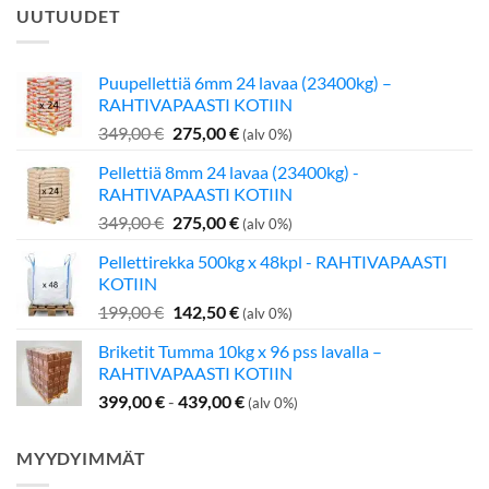
UUTUUDET
Puupellettiä 6mm 24 lavaa (23400kg) –
RAHTIVAPAASTI KOTIIN
Alkuperäinen
Nykyinen
349,00
€
275,00
€
(alv 0%)
hinta
hinta
Pellettiä 8mm 24 lavaa (23400kg) -
oli:
on:
RAHTIVAPAASTI KOTIIN
349,00 €.
275,00 €.
Alkuperäinen
Nykyinen
349,00
€
275,00
€
(alv 0%)
hinta
hinta
Pellettirekka 500kg x 48kpl - RAHTIVAPAASTI
oli:
on:
KOTIIN
349,00 €.
275,00 €.
Alkuperäinen
Nykyinen
199,00
€
142,50
€
(alv 0%)
hinta
hinta
Briketit Tumma 10kg x 96 pss lavalla –
oli:
on:
RAHTIVAPAASTI KOTIIN
199,00 €.
142,50 €.
399,00
€
-
439,00
€
(alv 0%)
MYYDYIMMÄT